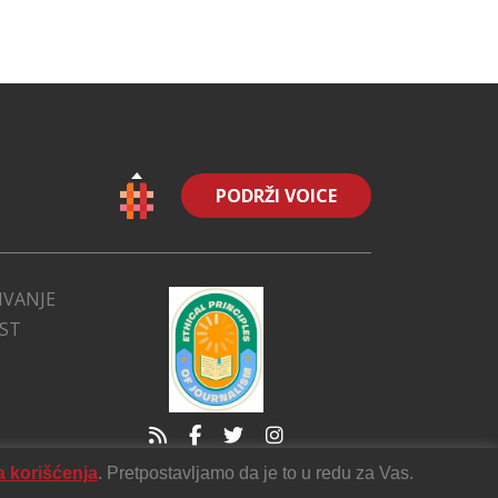
PODRŽI VOICE
IVANJE
EST
a korišćenja
. Pretpostavljamo da je to u redu za Vas.