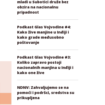
mladi u Subotici druže bez
obzira na nacionalnu
pripadnost
Podkast Glas Vojvodine #4:
Kako žive manjine u Inđiji i
kako grade međusobno
poštovanje
Podkast Glas Vojvodine #3:
Koliko zapravo postoji
nacionalnih manjina u Inđiji i
kako one žive
NDNV: Zahvaljujemo se na
pomoći i podršci, sredstva su
prikupljena