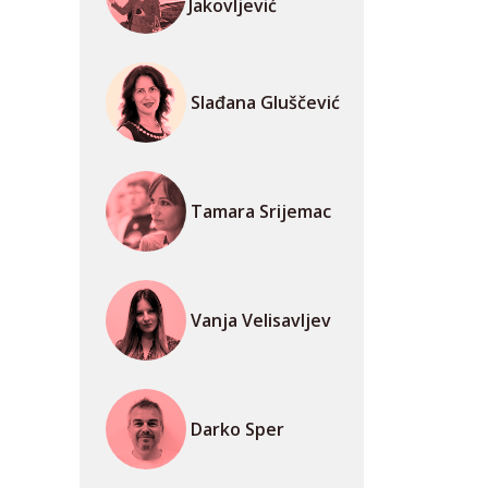
Jakovljević
Slađana Gluščević
Tamara Srijemac
Vanja Velisavljev
Darko Sper