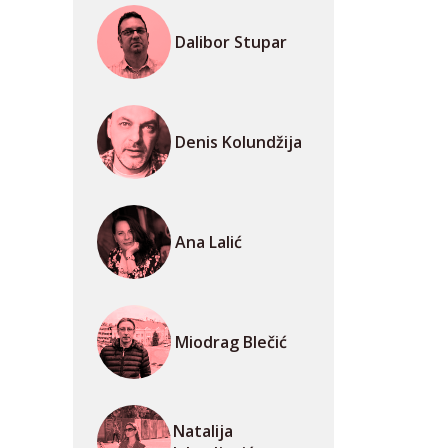
Dalibor Stupar
Denis Kolundžija
Ana Lalić
Miodrag Blečić
Natalija