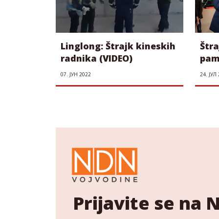
Linglong: Štrajk kineskih
Štra
radnika (VIDEO)
pame
pon
07. ЈУН 2022
24. ЈУЛ
Prijavite se na