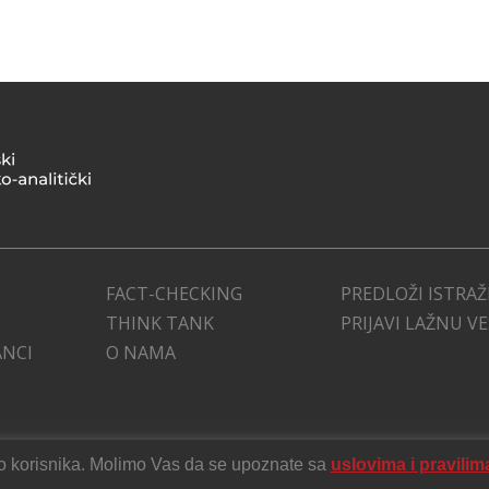
FACT-CHECKING
PREDLOŽI ISTRAŽ
THINK TANK
PRIJAVI LAŽNU V
ANCI
O NAMA
stvo korisnika. Molimo Vas da se upoznate sa
uslovima i pravilim