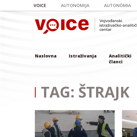
Skip to main content
VOICE
AUTONOMIJA
AUTONÓMIA
Naslovna
Istraživanja
Analitički
članci
TAG: ŠTRAJK