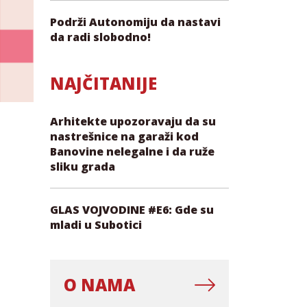
Podrži Autonomiju da nastavi
da radi slobodno!
NAJČITANIJE
Arhitekte upozoravaju da su
nastrešnice na garaži kod
Banovine nelegalne i da ruže
sliku grada
GLAS VOJVODINE #E6: Gde su
mladi u Subotici
O NAMA