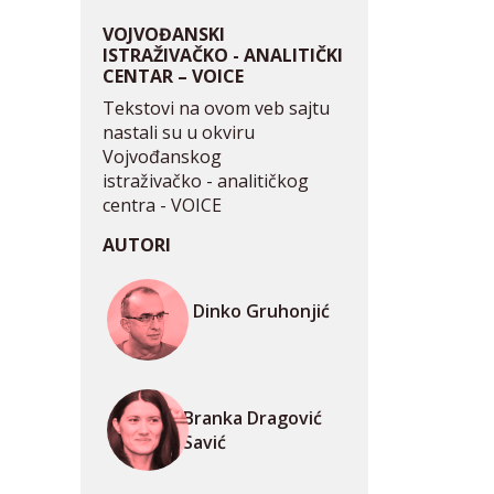
VOJVOĐANSKI
ISTRAŽIVAČKO - ANALITIČKI
CENTAR – VOICE
Tekstovi na ovom veb sajtu
nastali su u okviru
Vojvođanskog
istraživačko - analitičkog
centra - VOICE
AUTORI
Dinko Gruhonjić
Branka Dragović
Savić