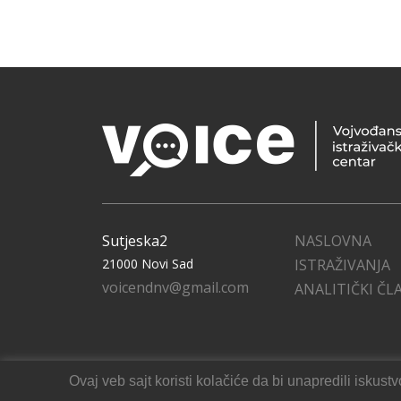
Sutjeska2
NASLOVNA
21000 Novi Sad
ISTRAŽIVANJA
voicendnv@gmail.com
ANALITIČKI ČL
Ovaj veb sajt koristi kolačiće da bi unapredili isku