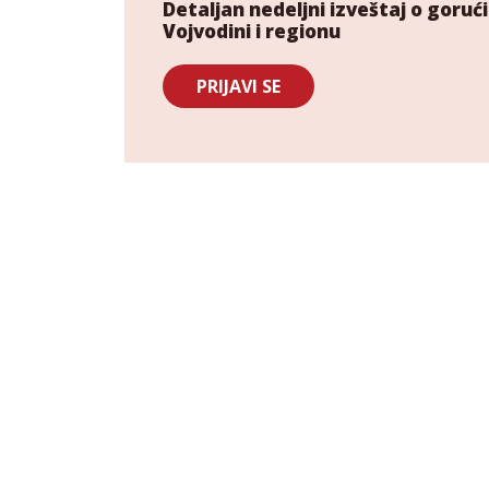
Detaljan nedeljni izveštaj o gor
Vojvodini i regionu
PRIJAVI SE