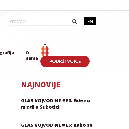
EN
grafija
O
nama
PODRŽI VOICE
NAJNOVIJE
GLAS VOJVODINE #E6: Gde su
mladi u Subotici
GLAS VOJVODINE #E5: Kako se