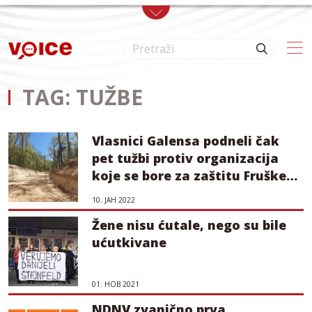
Skip to main content
TAG: TUŽBE
Vlasnici Galensa podneli čak
pet tužbi protiv organizacija
koje se bore za zaštitu Fruške
gore
10. ЈАН 2022
Žene nisu ćutale, nego su bile
ućutkivane
01. НОВ 2021
NDNV zvanično prva