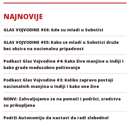
NAJNOVIJE
GLAS VOJVODINE #E6: Gde su mladi u Subotici
GLAS VOJVODINE #E5: Kako se mladi u Subotici druže
bez obzira na nacionalnu pripadnost
Podkast Glas Vojvodine #4: Kako žive manjine u Inđiji i
kako grade međusobno poštovanje
Podkast Glas Vojvodine #3: Koliko zapravo postoji
nacionalnih manjina u Inđiji i kako one žive
NDNV: Zahvaljujemo se na pomoći i podršci, sredstva
su prikupljena
Podrži Autonomiju da nastavi da radi slobodno!