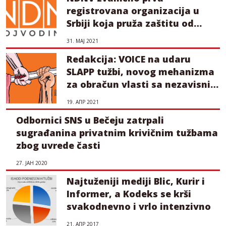
registrovana organizacija u
Srbiji koja pruža zaštitu od
SLAPP tužbi
31. МАЈ 2021
Redakcija: VOICE na udaru
SLAPP tužbi, novog mehanizma
za obračun vlasti sa nezavisnim
medijima
19. АПР 2021
Odbornici SNS u Bečeju zatrpali
sugrađanina privatnim krivičnim tužbama
zbog uvrede časti
27. ЈАН 2020
Najtuženiji mediji Blic, Kurir i
Informer, a Kodeks se krši
svakodnevno i vrlo intenzivno
21. АПР 2017