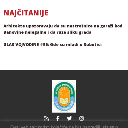
NAJČITANIJE
Arhitekte upozoravaju da su nastrešnice na garaži kod
Banovine nelegalne i da ruže sliku grada
GLAS VOJVODINE #E6: Gde su mladi u Subotici
Ovaj veb sajt koristi kolačiće da bi unapredili iskustvo