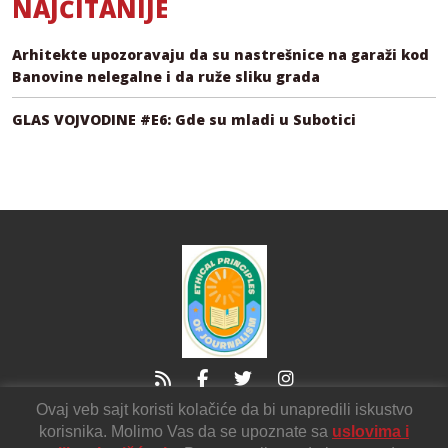
NAJČITANIJE
Arhitekte upozoravaju da su nastrešnice na garaži kod
Banovine nelegalne i da ruže sliku grada
GLAS VOJVODINE #E6: Gde su mladi u Subotici
Ovaj veb sajt koristi kolačiće da bi unapredili iskustvo
21000 Novi Sad
Sutjeska2
korisnika. Molimo Vas da se upoznate sa
uslovima i
voicendnv@gmail.com