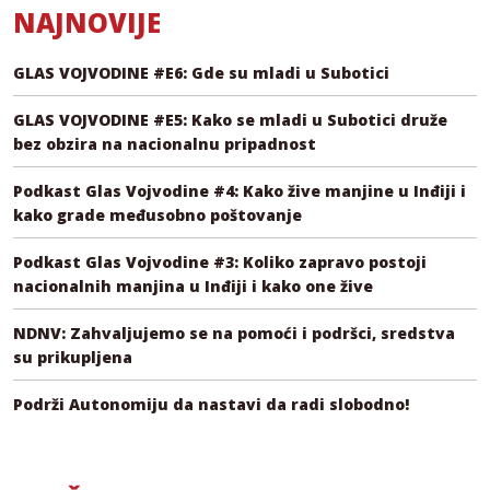
NAJNOVIJE
GLAS VOJVODINE #E6: Gde su mladi u Subotici
GLAS VOJVODINE #E5: Kako se mladi u Subotici druže
bez obzira na nacionalnu pripadnost
Podkast Glas Vojvodine #4: Kako žive manjine u Inđiji i
kako grade međusobno poštovanje
Podkast Glas Vojvodine #3: Koliko zapravo postoji
nacionalnih manjina u Inđiji i kako one žive
NDNV: Zahvaljujemo se na pomoći i podršci, sredstva
su prikupljena
Podrži Autonomiju da nastavi da radi slobodno!