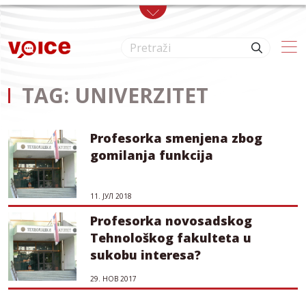
Skip to main content
TAG: UNIVERZITET
Profesorka smenjena zbog
gomilanja funkcija
11. ЈУЛ 2018
Profesorka novosadskog
Tehnološkog fakulteta u
sukobu interesa?
29. НОВ 2017