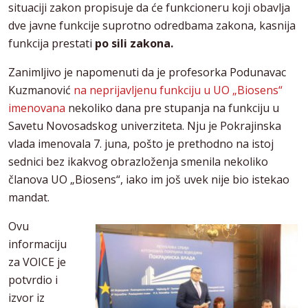
situaciji zakon propisuje da će funkcioneru koji obavlja
dve javne funkcije suprotno odredbama zakona, kasnija
funkcija prestati
po sili zakona.
Zanimljivo je napomenuti da je profesorka Podunavac
Kuzmanović
na neprijavljenu funkciju u UO „Biosens“
imenovana
nekoliko dana pre stupanja na funkciju u
Savetu Novosadskog univerziteta. Nju je Pokrajinska
vlada imenovala 7. juna, pošto je prethodno na istoj
sednici bez ikakvog obrazloženja smenila nekoliko
članova UO „Biosens“, iako im još uvek nije bio istekao
mandat.
Ovu
informaciju
za VOICE je
potvrdio i
izvor iz