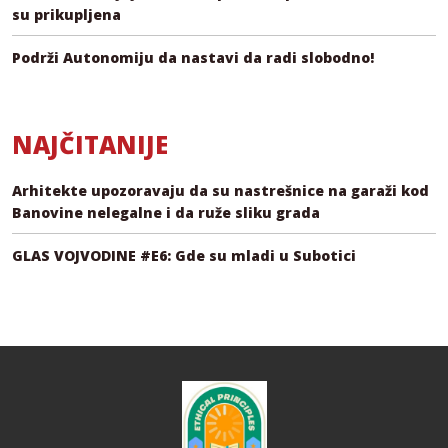
su prikupljena
Podrži Autonomiju da nastavi da radi slobodno!
NAJČITANIJE
Arhitekte upozoravaju da su nastrešnice na garaži kod
Banovine nelegalne i da ruže sliku grada
GLAS VOJVODINE #E6: Gde su mladi u Subotici