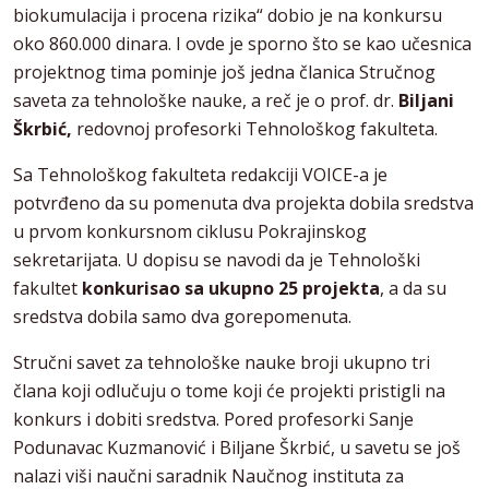
biokumulacija i procena rizika“ dobio je na konkursu
oko 860.000 dinara. I ovde je sporno što se kao učesnica
projektnog tima pominje još jedna članica Stručnog
saveta za tehnološke nauke, a reč je o prof. dr.
Biljani
Škrbić,
redovnoj profesorki Tehnološkog fakulteta.
Sa Tehnološkog fakulteta redakciji VOICE-a je
potvrđeno da su pomenuta dva projekta dobila sredstva
u prvom konkursnom ciklusu Pokrajinskog
sekretarijata. U dopisu se navodi da je Tehnološki
fakultet
konkurisao sa ukupno 25 projekta
, a da su
sredstva dobila samo dva gorepomenuta.
Stručni savet za tehnološke nauke broji ukupno tri
člana koji odlučuju o tome koji će projekti pristigli na
konkurs i dobiti sredstva. Pored profesorki Sanje
Podunavac Kuzmanović i Biljane Škrbić, u savetu se još
nalazi viši naučni saradnik Naučnog instituta za