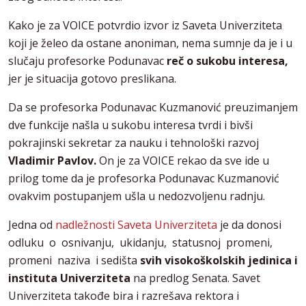
Kako je za VOICE potvrdio izvor iz Saveta Univerziteta
koji je želeo da ostane anoniman, nema sumnje da je i u
slučaju profesorke Podunavac
reč o sukobu interesa,
jer je situacija gotovo preslikana.
Da se profesorka Podunavac Kuzmanović preuzimanjem
dve funkcije našla u sukobu interesa tvrdi i bivši
pokrajinski sekretar za nauku i tehnološki razvoj
Vladimir Pavlov.
On je za VOICE rekao da sve ide u
prilog tome da je profesorka Podunavac Kuzmanović
ovakvim postupanjem ušla u nedozvoljenu radnju.
Jedna od
nadležnosti Saveta Univerziteta
je da donosi
odluku o osnivanju, ukidanju, statusnoj promeni,
promeni naziva i sedišta
svih visokoškolskih jedinica i
instituta Univerziteta
na predlog Senata. Savet
Univerziteta takođe bira i razrešava rektora i