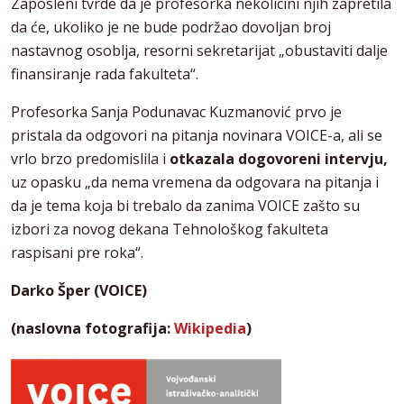
Zaposleni tvrde da je profesorka nekolicini njih zapretila
da će, ukoliko je ne bude podržao dovoljan broj
nastavnog osoblja, resorni sekretarijat „obustaviti dalje
finansiranje rada fakulteta“.
Profesorka Sanja Podunavac Kuzmanović prvo je
pristala da odgovori na pitanja novinara VOICE-a, ali se
vrlo brzo predomislila i
otkazala dogovoreni intervju,
uz opasku „da nema vremena da odgovara na pitanja i
da je tema koja bi trebalo da zanima VOICE zašto su
izbori za novog dekana Tehnološkog fakulteta
raspisani pre roka“.
Darko Šper (VOICE)
(naslovna fotografija:
Wikipedia
)