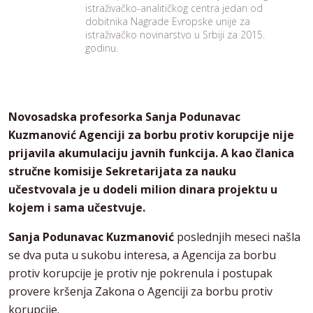
istraživačko-analitičkog centra jedan od
dobitnika Nagrade Evropske unije za
istraživačko novinarstvo u Srbiji za 2015.
godinu.
Novosadska profesorka Sanja Podunavac
Kuzmanović
A
genciji za borbu protiv korupcije nije
prijavila akumulaciju javnih funkcija. A kao članica
stručne komisije Sekretarijata za nauku
učestvovala je u dodeli milion dinara projektu u
kojem i sama učestvuje.
Sanja Podunavac Kuzmanović
poslednjih meseci našla
se dva puta u sukobu interesa, a Agencija za borbu
protiv korupcije je protiv nje pokrenula i postupak
provere kršenja Zakona o Agenciji za borbu protiv
korupcije.