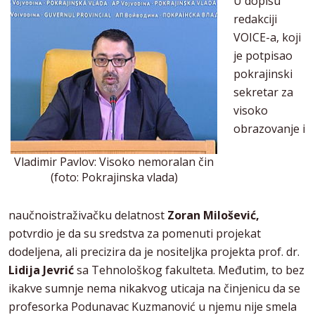
U dopisu
redakciji
VOICE-a, koji
je potpisao
pokrajinski
sekretar za
visoko
obrazovanje i
Vladimir Pavlov: Visoko nemoralan čin
(foto: Pokrajinska vlada)
naučnoistraživačku delatnost
Zoran Milošević,
potvrdio je da su sredstva za pomenuti projekat
dodeljena, ali precizira da je nositeljka projekta prof. dr.
Lidija Jevrić
sa Tehnološkog fakulteta. Međutim, to bez
ikakve sumnje nema nikakvog uticaja na činjenicu da se
profesorka Podunavac Kuzmanović u njemu nije smela