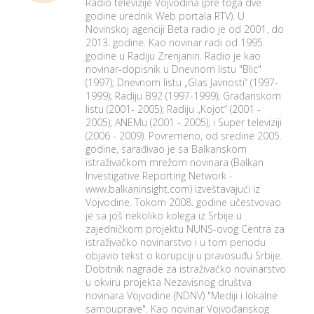
Radio televizije Vojvodina (pre toga dve
godine urednik Web portala RTV). U
Novinskoj agenciji Beta radio je od 2001. do
2013. godine. Kao novinar radi od 1995.
godine u Radiju Zrenjanin. Radio je kao
novinar-dopisnik u Dnevnom listu "Blic"
(1997); Dnevnom listu „Glas Javnosti“ (1997-
1999); Radiju B92 (1997-1999); Građanskom
listu (2001- 2005); Radiju „Kojot“ (2001 -
2005); ANEMu (2001 - 2005); i Super televiziji
(2006 - 2009). Povremeno, od sredine 2005.
godine, sarađivao je sa Balkanskom
istraživačkom mrežom novinara (Balkan
Investigative Reporting Network -
www.balkaninsight.com) izveštavajući iz
Vojvodine. Tokom 2008. godine učestvovao
je sa još nekoliko kolega iz Srbije u
zajedničkom projektu NUNS-ovog Centra za
istraživačko novinarstvo i u tom periodu
objavio tekst o korupciji u pravosuđu Srbije.
Dobitnik nagrade za istraživačko novinarstvo
u okviru projekta Nezavisnog društva
novinara Vojvodine (NDNV) "Mediji i lokalne
samouprave". Kao novinar Vojvođanskog