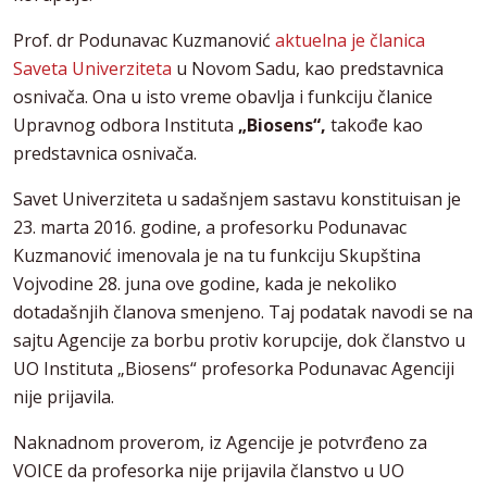
Prof. dr Podunavac Kuzmanović
aktuelna je članica
Saveta Univerziteta
u Novom Sadu, kao predstavnica
osnivača. Ona u isto vreme obavlja i funkciju članice
Upravnog odbora Instituta
„Biosens“,
takođe kao
predstavnica osnivača.
Savet Univerziteta u sadašnjem sastavu konstituisan je
23. marta 2016. godine, a profesorku Podunavac
Kuzmanović imenovala je na tu funkciju Skupština
Vojvodine 28. juna ove godine, kada je nekoliko
dotadašnjih članova smenjeno. Taj podatak navodi se na
sajtu Agencije za borbu protiv korupcije, dok članstvo u
UO Instituta „Biosens“ profesorka Podunavac Agenciji
nije prijavila.
Naknadnom proverom, iz Agencije je potvrđeno za
VOICE da profesorka nije prijavila članstvo u UO