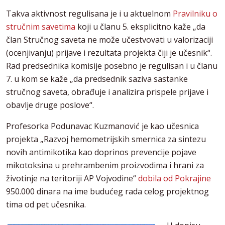
Takva aktivnost regulisana je i u aktuelnom
Pravilniku o
stručnim savetima
koji u članu 5. eksplicitno kaže „da
član Stručnog saveta ne može učestvovati u valorizaciji
(ocenjivanju) prijave i rezultata projekta čiji je učesnik“.
Rad predsednika komisije posebno je regulisan i u članu
7. u kom se kaže „da predsednik saziva sastanke
stručnog saveta, obrađuje i analizira prispele prijave i
obavlje druge poslove“.
Profesorka Podunavac Kuzmanović je kao učesnica
projekta „Razvoj hemometrijskih smernica za sintezu
novih antimikotika kao doprinos prevencije pojave
mikotoksina u prehrambenim proizvodima i hrani za
životinje na teritoriji AP Vojvodine“
dobila od Pokrajine
950.000 dinara na ime budućeg rada celog projektnog
tima od pet učesnika.