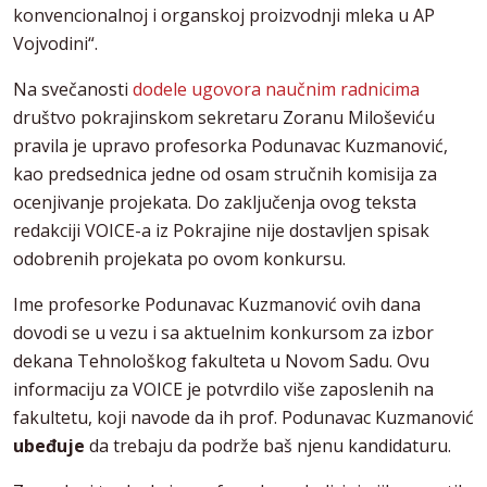
konvencionalnoj i organskoj proizvodnji mleka u AP
Vojvodini“.
Na svečanosti
dodele ugovora naučnim radnicima
društvo pokrajinskom sekretaru Zoranu Miloševiću
pravila je upravo profesorka Podunavac Kuzmanović,
kao predsednica jedne od osam stručnih komisija za
ocenjivanje projekata. Do zaključenja ovog teksta
redakciji VOICE-a iz Pokrajine nije dostavljen spisak
odobrenih projekata po ovom konkursu.
Ime profesorke Podunavac Kuzmanović ovih dana
dovodi se u vezu i sa aktuelnim konkursom za izbor
dekana Tehnološkog fakulteta u Novom Sadu. Ovu
informaciju za VOICE je potvrdilo više zaposlenih na
fakultetu, koji navode da ih prof. Podunavac Kuzmanović
ubeđuje
da trebaju da podrže baš njenu kandidaturu.