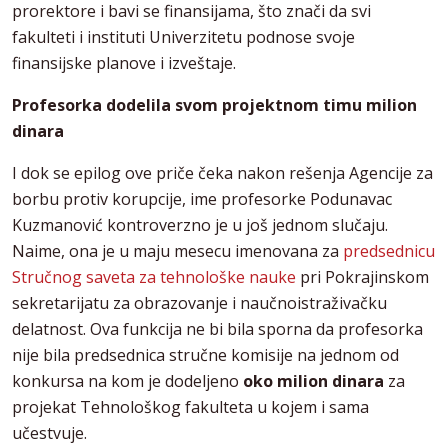
prorektore i bavi se finansijama, što znači da svi
fakulteti i instituti Univerzitetu podnose svoje
finansijske planove i izveštaje.
Profesorka dodelila svom projektnom timu milion
dinara
I dok se epilog ove priče čeka nakon rešenja Agencije za
borbu protiv korupcije, ime profesorke Podunavac
Kuzmanović kontroverzno je u još jednom slučaju.
Naime, ona je u maju mesecu imenovana za
predsednicu
Stručnog saveta za tehnološke nauke
pri Pokrajinskom
sekretarijatu za obrazovanje i naučnoistraživačku
delatnost. Ova funkcija ne bi bila sporna da profesorka
nije bila predsednica stručne komisije na jednom od
konkursa na kom je dodeljeno
oko milion dinara
za
projekat Tehnološkog fakulteta u kojem i sama
učestvuje.