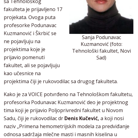
sa Tehnološkog
fakulteta je prijavljeno 17
projekata. Ovoga puta
profesorke Podunavac
Kuzmanović i Škrbić se
Sanja Podunavac
ne pojavljuju na
Kuzmanović (foto:
projektima koje je
Tehnološki fakultet, Novi
prijavio pomenuti
Sad)
fakultet, ali se pojavljuju
kao učesnice na
projektima čiji je rukovodilac sa drugog fakulteta.
Kako je za VOICE potvrđeno na Tehnološkom fakultetu,
profesorka Podunavac Kuzmanović deo je projektnog
tima koji je prijavio Poljoprivredni fakultet u Novom
Sadu, čiji je rukovodilac dr
Denis Kučević,
a koji nosi
naziv „Primena hemometrijskih modela za predviđanje
odnosa sadržaja mlečne masti i masnih kiselina u