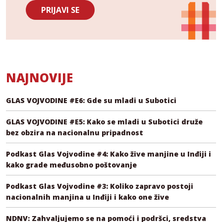
PRIJAVI SE
NAJNOVIJE
GLAS VOJVODINE #E6: Gde su mladi u Subotici
GLAS VOJVODINE #E5: Kako se mladi u Subotici druže
bez obzira na nacionalnu pripadnost
Podkast Glas Vojvodine #4: Kako žive manjine u Inđiji i
kako grade međusobno poštovanje
Podkast Glas Vojvodine #3: Koliko zapravo postoji
nacionalnih manjina u Inđiji i kako one žive
NDNV: Zahvaljujemo se na pomoći i podršci, sredstva