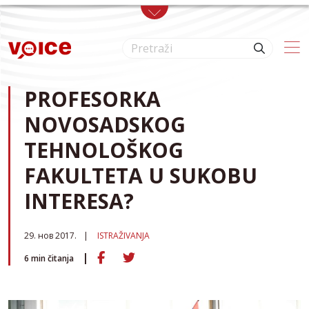
Skip to main content
PROFESORKA
NOVOSADSKOG
TEHNOLOŠKOG
FAKULTETA U SUKOBU
INTERESA?
29. нов 2017.
ISTRAŽIVANJA
6
min čitanja