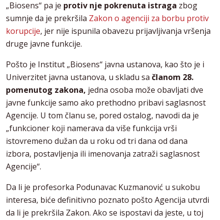
„Biosens“ pa je
protiv nje pokrenuta istraga
zbog
sumnje da je prekršila
Zakon o agenciji za borbu protiv
korupcije
, jer nije ispunila obavezu prijavljivanja vršenja
druge javne funkcije.
Pošto je Institut „Biosens“ javna ustanova, kao što je i
Univerzitet javna ustanova, u skladu sa
članom 28.
pomenutog zakona,
jedna osoba može obavljati dve
javne funkcije samo ako prethodno pribavi saglasnost
Agencije. U tom članu se, pored ostalog, navodi da je
„funkcioner koji namerava da više funkcija vrši
istovremeno dužan da u roku od tri dana od dana
izbora, postavljenja ili imenovanja zatraži saglasnost
Agencije“.
Da li je profesorka Podunavac Kuzmanović u sukobu
interesa, biće definitivno poznato pošto Agencija utvrdi
da li je prekršila Zakon. Ako se ispostavi da jeste, u toj