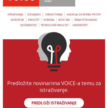
|
|
|
ISTRAŽIVANJA
IZDVAJAMO
OBRAZOVANJE
AGENCIJA ZA BORBU PROTIV
|
|
|
|
KORUPCIJE
FAKULTET
KOMISIJA
NOVI SAD
SANJA PODUNAVAC
|
|
KUZMANOVIĆ
TEHNOLOŠKI FAKULTET
UNIVERZITET
Predložite novinarima VOICE-a temu za
istraživanje.
PREDLOŽI ISTRAŽIVANJE