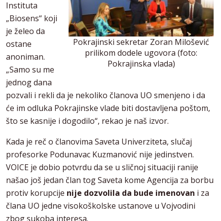
Instituta
„Biosens“ koji
je želeo da
Pokrajinski sekretar Zoran Milošević
ostane
prilikom dodele ugovora (foto:
anoniman.
Pokrajinska vlada)
„Samo su me
jednog dana
pozvali i rekli da je nekoliko članova UO smenjeno i da
će im odluka Pokrajinske vlade biti dostavljena poštom,
što se kasnije i dogodilo“, rekao je naš izvor.
Kada je reč o članovima Saveta Univerziteta, slučaj
profesorke Podunavac Kuzmanović nije jedinstven.
VOICE je dobio potvrdu da se u sličnoj situaciji ranije
našao još jedan član tog Saveta kome Agencija za borbu
protiv korupcije
nije dozvolila da bude imenovan
i za
člana UO jedne visokoškolske ustanove u Vojvodini
zbog sukoba interesa.