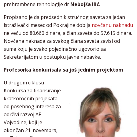
prehrambene tehnologije dr
Nebojša Ilić.
Propisano je da predsednik stručnog saveta za jedan
istraživački mesec od Pokrajine dobija
novčanu naknadu
ne veću od 80.660 dinara, a član saveta do 57.615 dinara.
Novčana naknada za svakog člana saveta zavisi od
sume koju je svako pojedinačno ugovorio sa
Sekretarijatom u postupku javne nabavke.
Profesorka konkurisala sa još jednim projektom
U drugom ciklusu
Konkursa za finansiranje
kratkoročnih projekata
od posebnog interesa za
održivi razvoj AP
Vojvodine, koji je
okončan 21. novembra,