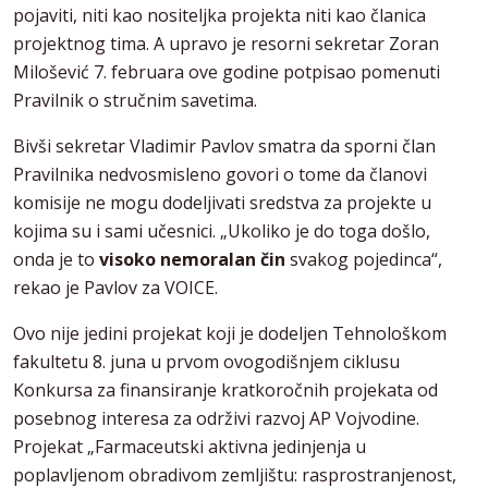
pojaviti, niti kao nositeljka projekta niti kao članica
projektnog tima. A upravo je resorni sekretar Zoran
Milošević 7. februara ove godine potpisao pomenuti
Pravilnik o stručnim savetima.
Bivši sekretar Vladimir Pavlov smatra da sporni član
Pravilnika nedvosmisleno govori o tome da članovi
komisije ne mogu dodeljivati sredstva za projekte u
kojima su i sami učesnici. „Ukoliko je do toga došlo,
onda je to
visoko nemoralan čin
svakog pojedinca“,
rekao je Pavlov za VOICE.
Ovo nije jedini projekat koji je dodeljen Tehnološkom
fakultetu 8. juna u prvom ovogodišnjem ciklusu
Konkursa za finansiranje kratkoročnih projekata od
posebnog interesa za održivi razvoj AP Vojvodine.
Projekat „Farmaceutski aktivna jedinjenja u
poplavljenom obradivom zemljištu: rasprostranjenost,