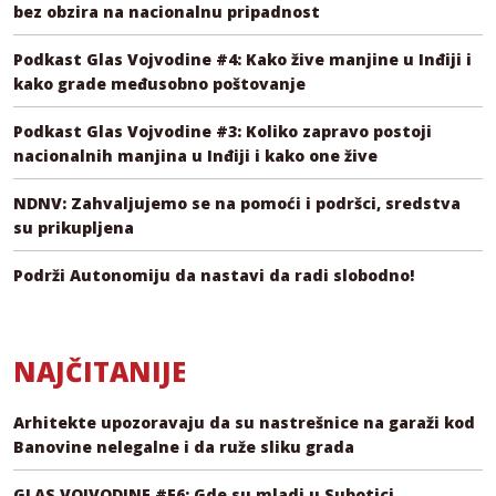
bez obzira na nacionalnu pripadnost
Podkast Glas Vojvodine #4: Kako žive manjine u Inđiji i
kako grade međusobno poštovanje
Podkast Glas Vojvodine #3: Koliko zapravo postoji
nacionalnih manjina u Inđiji i kako one žive
NDNV: Zahvaljujemo se na pomoći i podršci, sredstva
su prikupljena
Podrži Autonomiju da nastavi da radi slobodno!
NAJČITANIJE
Arhitekte upozoravaju da su nastrešnice na garaži kod
Banovine nelegalne i da ruže sliku grada
GLAS VOJVODINE #E6: Gde su mladi u Subotici