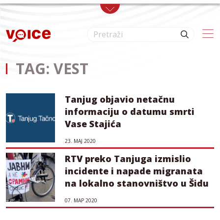
Skip to main content
TAG: VEST
Tanjug objavio netačnu
informaciju o datumu smrti
Vase Stajića
23. МАЈ 2020
RTV preko Tanjuga izmislio
incidente i napade migranata
na lokalno stanovništvo u Šidu
07. МАР 2020