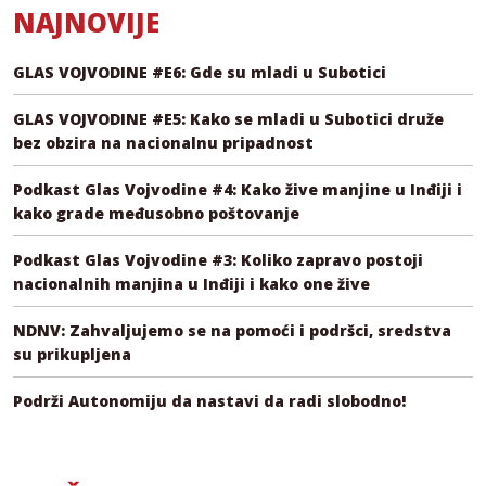
NAJNOVIJE
GLAS VOJVODINE #E6: Gde su mladi u Subotici
GLAS VOJVODINE #E5: Kako se mladi u Subotici druže
bez obzira na nacionalnu pripadnost
Podkast Glas Vojvodine #4: Kako žive manjine u Inđiji i
kako grade međusobno poštovanje
Podkast Glas Vojvodine #3: Koliko zapravo postoji
nacionalnih manjina u Inđiji i kako one žive
NDNV: Zahvaljujemo se na pomoći i podršci, sredstva
su prikupljena
Podrži Autonomiju da nastavi da radi slobodno!