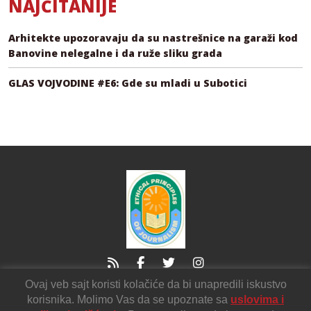
NAJČITANIJE
Arhitekte upozoravaju da su nastrešnice na garaži kod
Banovine nelegalne i da ruže sliku grada
GLAS VOJVODINE #E6: Gde su mladi u Subotici
Ovaj veb sajt koristi kolačiće da bi unapredili iskustvo
21000 Novi Sad
Sutjeska2
korisnika. Molimo Vas da se upoznate sa
uslovima i
voicendnv@gmail.com