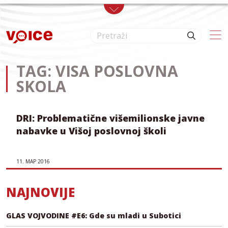
Skip to main content
TAG: VISA POSLOVNA
SKOLA
DRI: Problematične višemilionske javne
nabavke u Višoj poslovnoj školi
11. МАР 2016
NAJNOVIJE
GLAS VOJVODINE #E6: Gde su mladi u Subotici