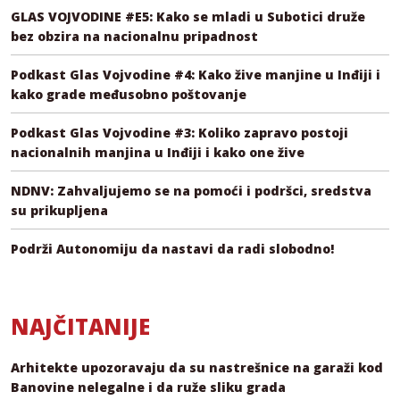
GLAS VOJVODINE #E5: Kako se mladi u Subotici druže
bez obzira na nacionalnu pripadnost
Podkast Glas Vojvodine #4: Kako žive manjine u Inđiji i
kako grade međusobno poštovanje
Podkast Glas Vojvodine #3: Koliko zapravo postoji
nacionalnih manjina u Inđiji i kako one žive
NDNV: Zahvaljujemo se na pomoći i podršci, sredstva
su prikupljena
Podrži Autonomiju da nastavi da radi slobodno!
NAJČITANIJE
Arhitekte upozoravaju da su nastrešnice na garaži kod
Banovine nelegalne i da ruže sliku grada