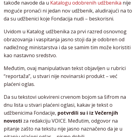
takođe navode da u
Katalogu odobrenih udžbenika
nije
moguće pronaći ni jedan nov udžbenik, aludirajući na to
da su udžbenici koje Fondacija nudi – beskorisni.
Uvidom u Katalog udžbenika za prvi razred osnovnog
obrazovanja i vaspitanja jasno stoji da je odobren od
nadležnog ministarstva i da se samim tim može koristiti
kao nastavno sredstvo.
Međutim, ovaj manipulativan tekst objavljen u rubrici
“reportaža”, u stvari nije novinarski produkt – već
plaćeni oglas.
Da su tekstovi uokvireni crvenom bojom sa šifrom na
dnu lista u stvari plaćeni oglasi, kakav je tekst o
udžbenicima Fondacije,
potvrdili su i iz Večernjih
novosti
za redakciju VOICE. Međutim, odgovor na
pitanje zašto na tekstu nije jasno naznačeno da je u
pitanju plaćeni oglas – nismo dobili.