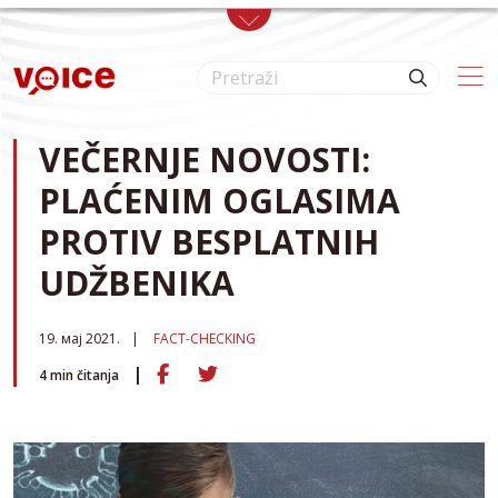
Skip to main content
VEČERNJE NOVOSTI:
PLAĆENIM OGLASIMA
PROTIV BESPLATNIH
UDŽBENIKA
19. мај 2021.
FACT-CHECKING
4
min čitanja