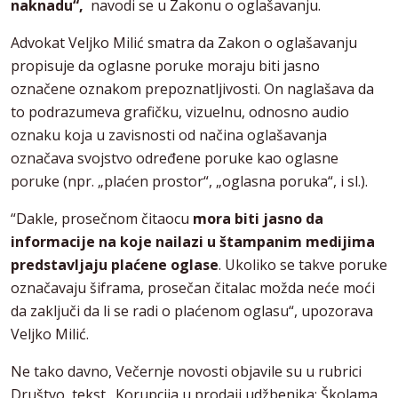
naknadu“,
navodi se u Zakonu o oglašavanju.
Advokat Veljko Milić smatra da Zakon o oglašavanju
propisuje da oglasne poruke moraju biti jasno
označene oznakom prepoznatljivosti. On naglašava da
to podrazumeva grafičku, vizuelnu, odnosno audio
oznaku koja u zavisnosti od načina oglašavanja
označava svojstvo određene poruke kao oglasne
poruke (npr. „plaćen prostor“, „oglasna poruka“, i sl.).
“Dakle, prosečnom čitaocu
mora biti jasno da
informacije na koje nailazi u štampanim medijima
predstavljaju plaćene oglase
. Ukoliko se takve poruke
označavaju šiframa, prosečan čitalac možda neće moći
da zaključi da li se radi o plaćenom oglasu“, upozorava
Veljko Milić.
Ne tako davno, Večernje novosti objavile su u rubrici
Društvo, tekst „Korupcija u prodaji udžbenika: Školama