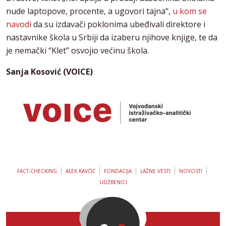
nude laptopove, procente, a ugovori tajna“,
u kom se
navodi
da su izdavači poklonima ubeđivali direktore i
nastavnike škola u Srbiji da izaberu njihove knjige, te da
je nemački “Klet” osvojio većinu škola.
Sanja Kosović (VOICE)
|
|
|
|
|
FACT-CHECKING
ALEK KAVČIĆ
FONDACIJA
LAŽNE VESTI
NOVOSTI
UDŽBENICI