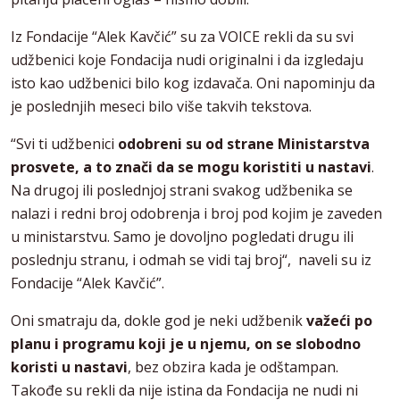
Iz Fondacije “Alek Kavčić” su za VOICE rekli da su svi
udžbenici koje Fondacija nudi originalni i da izgledaju
isto kao udžbenici bilo kog izdavača. Oni napominju da
je poslednjih meseci bilo više takvih tekstova.
“Svi ti udžbenici
odobreni su od strane Ministarstva
prosvete, a to znači da se mogu koristiti u nastavi
.
Na drugoj ili poslednjoj strani svakog udžbenika se
nalazi i redni broj odobrenja i broj pod kojim je zaveden
u ministarstvu. Samo je dovoljno pogledati drugu ili
poslednju stranu, i odmah se vidi taj broj“, naveli su iz
Fondacije “Alek Kavčić”.
Oni smatraju da, dokle god je neki udžbenik
važeći po
planu i programu koji je u njemu, on se slobodno
koristi u nastavi
, bez obzira kada je odštampan.
Takođe su rekli da nije istina da Fondacija ne nudi ni