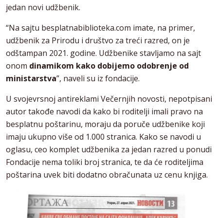
jedan novi udžbenik.
“Na sajtu besplatnabiblioteka.com imate, na primer,
udžbenik za Prirodu i društvo za treći razred, on je
odštampan 2021. godine. Udžbenike stavljamo na sajt
onom
dinamikom kako dobijemo odobrenje od
ministarstva
”, naveli su iz fondacije.
U svojevrsnoj antireklami Večernjih novosti, nepotpisani
autor takođe navodi da kako bi roditelji imali pravo na
besplatnu poštarinu, moraju da poruče udžbenike koji
imaju ukupno više od 1.000 stranica. Kako se navodi u
oglasu, ceo komplet udžbenika za jedan razred u ponudi
Fondacije nema toliki broj stranica, te da će roditeljima
poštarina uvek biti dodatno obračunata uz cenu knjiga.