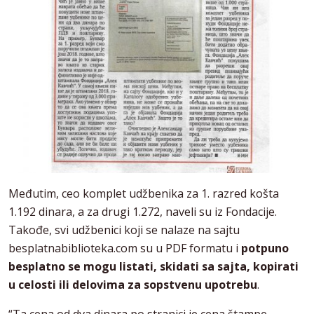
Međutim, ceo komplet udžbenika za 1. razred košta
1.192 dinara, a za drugi 1.272, naveli su iz Fondacije.
Takođe, svi udžbenici koji se nalaze na sajtu
besplatnabiblioteka.com su u PDF formatu i
potpuno
besplatno se mogu listati, skidati sa sajta, kopirati
u celosti ili delovima za sopstvenu upotrebu
.