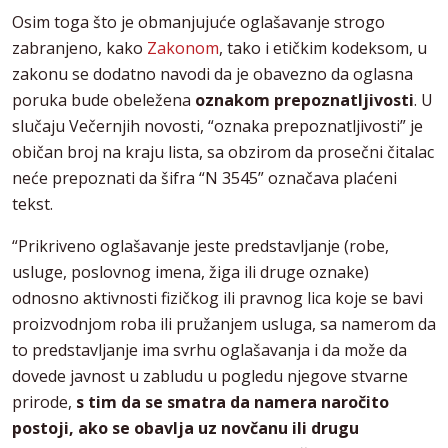
Osim toga što je obmanjujuće oglašavanje strogo
zabranjeno, kako
Zakonom
, tako i etičkim kodeksom, u
zakonu se dodatno navodi da je obavezno da oglasna
poruka bude obeležena
oznakom prepoznatljivosti
. U
slučaju Večernjih novosti, “oznaka prepoznatljivosti” je
običan broj na kraju lista, sa obzirom da prosečni čitalac
neće prepoznati da šifra “N 3545” označava plaćeni
tekst.
“Prikriveno oglašavanje jeste predstavljanje (robe,
usluge, poslovnog imena, žiga ili druge oznake)
odnosno aktivnosti fizičkog ili pravnog lica koje se bavi
proizvodnjom roba ili pružanjem usluga, sa namerom da
to predstavljanje ima svrhu oglašavanja i da može da
dovede javnost u zabludu u pogledu njegove stvarne
prirode,
s tim da se smatra da namera naročito
postoji, ako se obavlja uz novčanu ili drugu