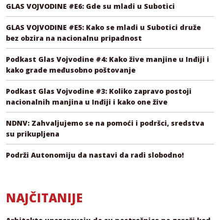
GLAS VOJVODINE #E6: Gde su mladi u Subotici
GLAS VOJVODINE #E5: Kako se mladi u Subotici druže
bez obzira na nacionalnu pripadnost
Podkast Glas Vojvodine #4: Kako žive manjine u Inđiji i
kako grade međusobno poštovanje
Podkast Glas Vojvodine #3: Koliko zapravo postoji
nacionalnih manjina u Inđiji i kako one žive
NDNV: Zahvaljujemo se na pomoći i podršci, sredstva
su prikupljena
Podrži Autonomiju da nastavi da radi slobodno!
NAJČITANIJE