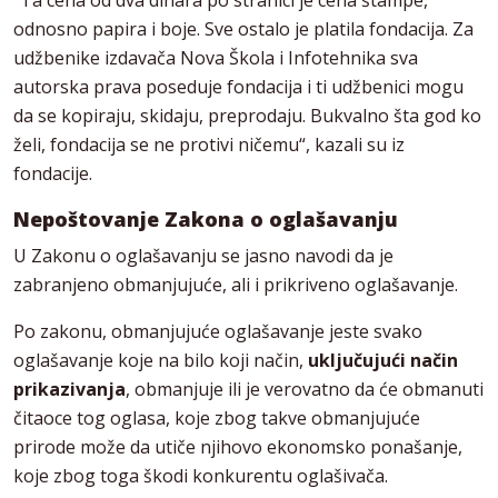
“Ta cena od dva dinara po stranici je cena štampe,
odnosno papira i boje. Sve ostalo je platila fondacija. Za
udžbenike izdavača Nova Škola i Infotehnika sva
autorska prava poseduje fondacija i ti udžbenici mogu
da se kopiraju, skidaju, preprodaju. Bukvalno šta god ko
želi, fondacija se ne protivi ničemu“, kazali su iz
fondacije.
Nepoštovanje Zakona o oglašavanju
U Zakonu o oglašavanju se jasno navodi da je
zabranjeno obmanjujuće, ali i prikriveno oglašavanje.
Po zakonu, obmanjujuće oglašavanje jeste svako
oglašavanje koje na bilo koji način,
uključujući način
prikazivanja
, obmanjuje ili je verovatno da će obmanuti
čitaoce tog oglasa, koje zbog takve obmanjujuće
prirode može da utiče njihovo ekonomsko ponašanje,
koje zbog toga škodi konkurentu oglašivača.