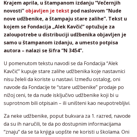
Krajem aprila, u štampanom izdanju “Večernjih
novosti”
objavljen je tekst
pod naslovom “Nude
nove udžbenike, a štampaju stare zalihe”. Tekst u
kojem se Fondacija „Alek Kavčić“ optužuje za
zaloupotrebe u distribuciji udžbenika objavljen je
samo u štampanom izdanju, a umesto potpisa
autora – nalazi se šifra “N 3454”.
U pomenutom tekstu navodi se da Fondacija “Alek
Kavčić” kupuje stare zalihe udžbenika koje nastavnici
nisu želeli da koriste u nastavi. Između ostalog, oni
navode da Fondacije te “stare udžbenike” prodaje po
nižoj ceni, te da nude isključivo udžbenike koji bi u
suprotnom bili otpisain – ili uništeni kao neupotrebljivi.
Za neke udžbenike, poput bukvara za 1. razred, navode
da su ih naručili, te da po dostupnim informacijama
“znaju” da se ta knjiga uopšte ne koristi u školama. Oni