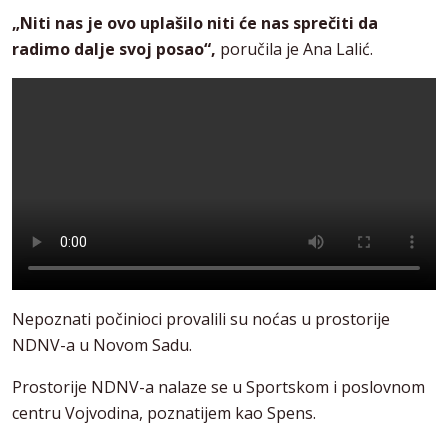
„Niti nas je ovo uplašilo niti će nas sprečiti da
radimo dalje svoj posao“,
poručila je Ana Lalić.
Nepoznati počinioci provalili su noćas u prostorije
NDNV-a u Novom Sadu.
Prostorije NDNV-a nalaze se u Sportskom i poslovnom
centru Vojvodina, poznatijem kao Spens.