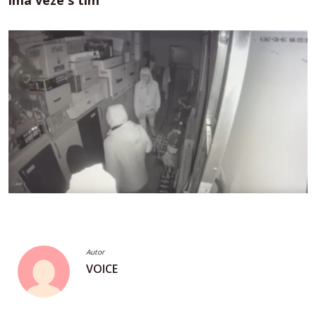
ima veze s tim“
Autor
VOICE