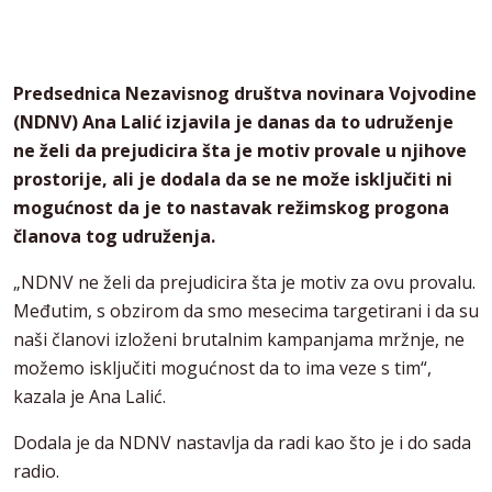
Predsednica Nezavisnog društva novinara Vojvodine
(NDNV) Ana Lalić izjavila je danas da to udruženje
ne želi da prejudicira šta je motiv provale u njihove
prostorije, ali je dodala da se ne može isključiti ni
mogućnost da je to nastavak režimskog progona
članova tog udruženja.
„NDNV ne želi da prejudicira šta je motiv za ovu provalu.
Međutim, s obzirom da smo mesecima targetirani i da su
naši članovi izloženi brutalnim kampanjama mržnje, ne
možemo isključiti mogućnost da to ima veze s tim“,
kazala je Ana Lalić.
Dodala je da NDNV nastavlja da radi kao što je i do sada
radio.