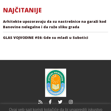
NAJČITANIJE
Arhitekte upozoravaju da su nastrešnice na garaži kod
Banovine nelegalne i da ruže sliku grada
GLAS VOJVODINE #E6: Gde su mladi u Subotici
Ovaj veb sajt koristi kolačiće da bi unapredili iskustvo