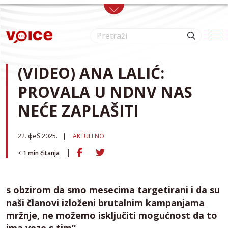
Skip to main content
(VIDEO) ANA LALIĆ:
PROVALA U NDNV NAS
NEĆE ZAPLAŠITI
22. феб 2025.
AKTUELNO
< 1
min čitanja
s obzirom da smo mesecima targetirani i da su
naši članovi izloženi brutalnim kampanjama
mržnje, ne možemo isključiti mogućnost da to