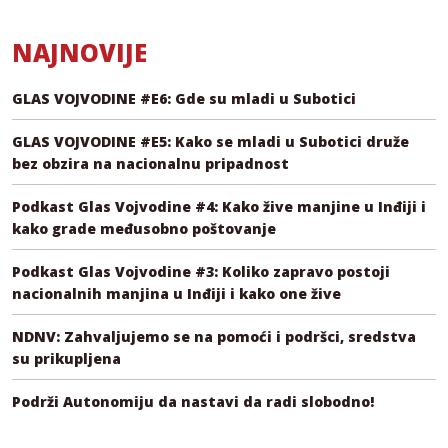
NAJNOVIJE
GLAS VOJVODINE #E6: Gde su mladi u Subotici
GLAS VOJVODINE #E5: Kako se mladi u Subotici druže
bez obzira na nacionalnu pripadnost
Podkast Glas Vojvodine #4: Kako žive manjine u Inđiji i
kako grade međusobno poštovanje
Podkast Glas Vojvodine #3: Koliko zapravo postoji
nacionalnih manjina u Inđiji i kako one žive
NDNV: Zahvaljujemo se na pomoći i podršci, sredstva
su prikupljena
Podrži Autonomiju da nastavi da radi slobodno!