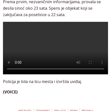
Prema prvim, nezvaničnim informacijama, provala se
desila sinoć oko 23 sata. Spens je objekat koji se
zaključava za posetioce u 22 sata.
Policija je bila na licu mesta i izvršila uviđaj.
(VOICE)
|
|
|
|
AKTUELNO
IZDVAJAMO
ANA LALIĆ
NDNV
PROVALA