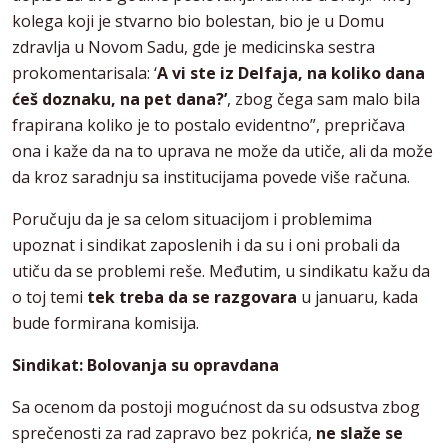
kolega koji je stvarno bio bolestan, bio je u Domu
zdravlja u Novom Sadu, gde je medicinska sestra
prokomentarisala: ‘
A vi ste iz Delfaja, na koliko dana
ćeš doznaku, na pet dana?’
, zbog čega sam malo bila
frapirana koliko je to postalo evidentno”, prepričava
ona i kaže da na to uprava ne može da utiče, ali da može
da kroz saradnju sa institucijama povede više računa.
Poručuju da je sa celom situacijom i problemima
upoznat i sindikat zaposlenih i da su i oni probali da
utiču da se problemi reše. Međutim, u sindikatu kažu da
o toj temi
tek treba da se razgovara
u januaru, kada
bude formirana komisija.
Sindikat: Bolovanja su opravdana
Sa ocenom da postoji mogućnost da su odsustva zbog
sprečenosti za rad zapravo bez pokrića,
ne slaže se