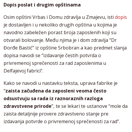
Dopis poslat i drugim opštinama
Osim opštini Vrbas i Domu zdravlja u Zmajevu, isti
dopis
je dostavljen i u nekoliko drugih opština u kojima je
navodno zabeležen porast broja zaposlenih koji su
otvarali bolovanje. Među njima je i dom zdravlja “Dr
Đorđe Bastić” iz opštine Srbobran a kao predmet slanja
dopisa navodi se “izdavanje čestih potvrda o
privremenoj sprečenosti za rad zaposlenima u
Delfajevoj fabrici”.
Kako se navodi u nastavku teksta, uprava fabrike je
“
zaista začuđena da zaposleni veoma često
odsustvuju sa rada iz raznoraznih razloga
zdravstvene prirode
”, te se lekari te ustanove “mole da
zaista detaljnije provere zdravstveno stanje pre
izdavanja potvrde o privremenoj sprečenosti za rad”.