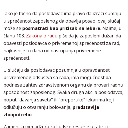
Iako je tačno da poslodavac ima pravo da izrazi sumnju
u sprečenost zaposlenog da obavlja posao, ovaj slučaj
može se
posmatrati kao pritisak na lekare
. Naime, u
članu 103.
Zakona o radu
piše da je zaposleni dužan da
obavesti poslodavca o privremenoj sprečenosti za rad,
najkasnije tri dana od nastupanja privremene
sprečenosti.
U slučaju da poslodavac posumnja u opravdanost
privremenog odsustva sa rada, ima mogućnost da
podnese zahtev zdravstvenom organu da proveri radnu
sposobnost zaposlenog. Svaka druga akcija poslodavca,
poput “davanja saveta” ili “preporuke” lekarima koji
odlučuju o otvaranju bolovanja,
predstavlja
zloupotrebu
.
Zamenica menadžera za ljudske resurse u fabrici