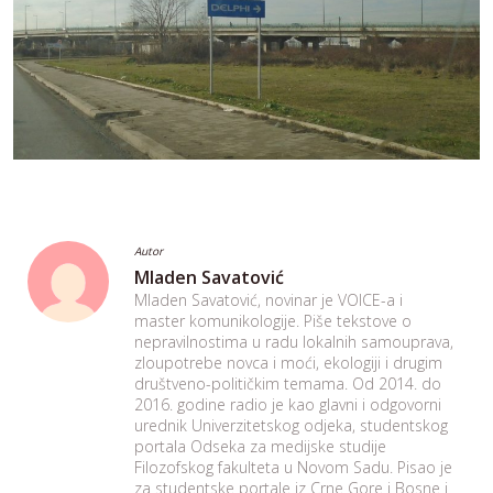
Autor
Mladen Savatović
Mladen Savatović, novinar je VOICE-a i
master komunikologije. Piše tekstove o
nepravilnostima u radu lokalnih samouprava,
zloupotrebe novca i moći, ekologiji i drugim
društveno-političkim temama. Od 2014. do
2016. godine radio je kao glavni i odgovorni
urednik Univerzitetskog odjeka, studentskog
portala Odseka za medijske studije
Filozofskog fakulteta u Novom Sadu. Pisao je
za studentske portale iz Crne Gore i Bosne i