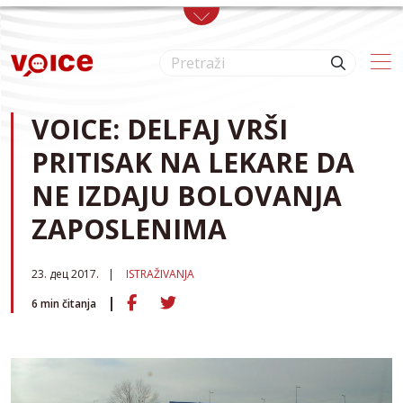
Skip to main content
VOICE: DELFAJ VRŠI
PRITISAK NA LEKARE DA
NE IZDAJU BOLOVANJA
ZAPOSLENIMA
23. дец 2017.
ISTRAŽIVANJA
6
min čitanja