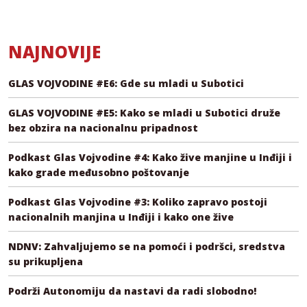
NAJNOVIJE
GLAS VOJVODINE #E6: Gde su mladi u Subotici
GLAS VOJVODINE #E5: Kako se mladi u Subotici druže
bez obzira na nacionalnu pripadnost
Podkast Glas Vojvodine #4: Kako žive manjine u Inđiji i
kako grade međusobno poštovanje
Podkast Glas Vojvodine #3: Koliko zapravo postoji
nacionalnih manjina u Inđiji i kako one žive
NDNV: Zahvaljujemo se na pomoći i podršci, sredstva
su prikupljena
Podrži Autonomiju da nastavi da radi slobodno!