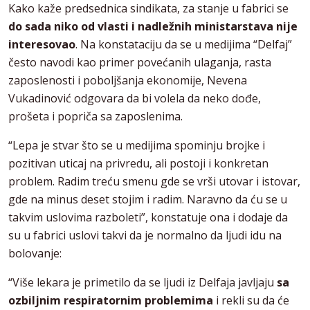
Kako kaže predsednica sindikata, za stanje u fabrici se
do sada niko od vlasti i nadležnih ministarstava nije
interesovao
. Na konstataciju da se u medijima “Delfaj”
često navodi kao primer povećanih ulaganja, rasta
zaposlenosti i poboljšanja ekonomije, Nevena
Vukadinović odgovara da bi volela da neko dođe,
prošeta i popriča sa zaposlenima.
“Lepa je stvar što se u medijima spominju brojke i
pozitivan uticaj na privredu, ali postoji i konkretan
problem. Radim treću smenu gde se vrši utovar i istovar,
gde na minus deset stojim i radim. Naravno da ću se u
takvim uslovima razboleti”, konstatuje ona i dodaje da
su u fabrici uslovi takvi da je normalno da ljudi idu na
bolovanje:
“Više lekara je primetilo da se ljudi iz Delfaja javljaju
sa
ozbiljnim respiratornim problemima
i rekli su da će