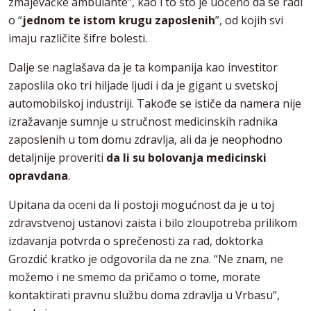
zmajevačke ambulante”, kao i to što je uočeno da se radi
o “
jednom te istom krugu zaposlenih
”, od kojih svi
imaju različite šifre bolesti.
Dalje se naglašava da je ta kompanija kao investitor
zaposlila oko tri hiljade ljudi i da je gigant u svetskoj
automobilskoj industriji. Takođe se ističe da namera nije
izražavanje sumnje u stručnost medicinskih radnika
zaposlenih u tom domu zdravlja, ali da je neophodno
detaljnije proveriti
da li su bolovanja medicinski
opravdana
.
Upitana da oceni da li postoji mogućnost da je u toj
zdravstvenoj ustanovi zaista i bilo zloupotreba prilikom
izdavanja potvrda o sprečenosti za rad, doktorka
Grozdić kratko je odgovorila da ne zna. “Ne znam, ne
možemo i ne smemo da pričamo o tome, morate
kontaktirati pravnu službu doma zdravlja u Vrbasu”,