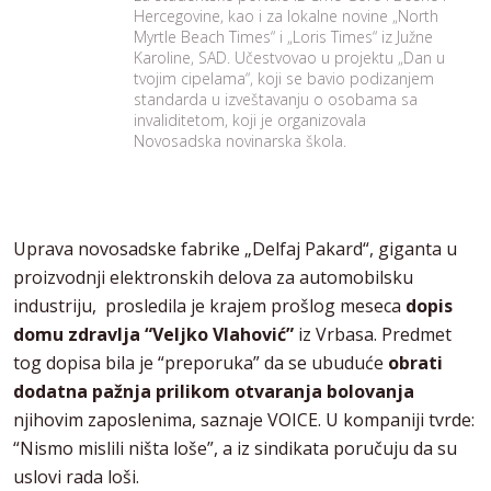
Hercegovine, kao i za lokalne novine „North
Myrtle Beach Times“ i „Loris Times“ iz Južne
Karoline, SAD. Učestvovao u projektu „Dan u
tvojim cipelama“, koji se bavio podizanjem
standarda u izveštavanju o osobama sa
invaliditetom, koji je organizovala
Novosadska novinarska škola.
Uprava novosadske fabrike „Delfaj Pakard“, giganta u
proizvodnji elektronskih delova za automobilsku
industriju, prosledila je krajem prošlog meseca
dopis
domu zdravlja “Veljko Vlahović”
iz Vrbasa. Predmet
tog dopisa bila je “preporuka” da se ubuduće
obrati
dodatna pažnja prilikom otvaranja bolovanja
njihovim zaposlenima, saznaje VOICE. U kompaniji tvrde:
“Nismo mislili ništa loše”, a iz sindikata poručuju da su
uslovi rada loši.