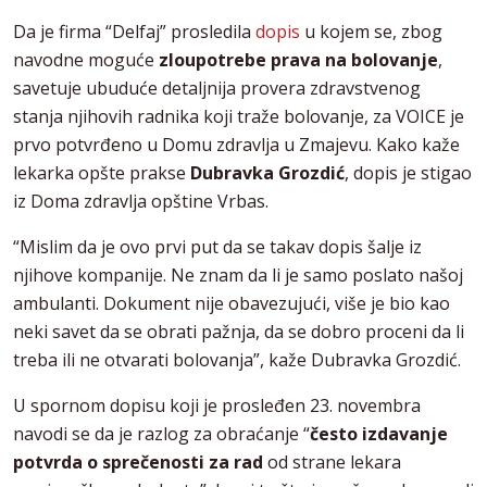
Da je firma “Delfaj” prosledila
dopis
u kojem se, zbog
navodne moguće
zloupotrebe prava na bolovanje
,
savetuje ubuduće detaljnija provera zdravstvenog
stanja njihovih radnika koji traže bolovanje, za VOICE je
prvo potvrđeno u Domu zdravlja u Zmajevu. Kako kaže
lekarka opšte prakse
Dubravka Grozdić
, dopis je stigao
iz Doma zdravlja opštine Vrbas.
“Mislim da je ovo prvi put da se takav dopis šalje iz
njihove kompanije. Ne znam da li je samo poslato našoj
ambulanti. Dokument nije obavezujući, više je bio kao
neki savet da se obrati pažnja, da se dobro proceni da li
treba ili ne otvarati bolovanja”, kaže Dubravka Grozdić.
U spornom dopisu koji je prosleđen 23. novembra
navodi se da je razlog za obraćanje “
često izdavanje
potvrda o sprečenosti za rad
od strane lekara