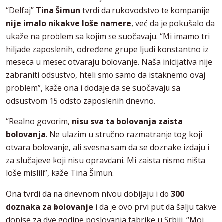
“Delfaj”
Tina Šimun
tvrdi da rukovodstvo te kompanije
nije imalo nikakve loše namere
, već da je pokušalo da
ukaže na problem sa kojim se suočavaju. “Mi imamo tri
hiljade zaposlenih, određene grupe ljudi konstantno iz
meseca u mesec otvaraju bolovanje. Naša inicijativa nije
zabraniti odsustvo, hteli smo samo da istaknemo ovaj
problem”, kaže ona i dodaje da se suočavaju sa
odsustvom 15 odsto zaposlenih dnevno.
“Realno govorim,
nisu sva ta bolovanja zaista
bolovanja
. Ne ulazim u stručno razmatranje tog koji
otvara bolovanje, ali svesna sam da se doznake izdaju i
za slučajeve koji nisu opravdani. Mi zaista nismo ništa
loše mislili”, kaže Tina Šimun.
Ona tvrdi da na dnevnom nivou dobijaju i do
300
doznaka za bolovanje
i da je ovo prvi put da šalju takve
dopise za dve godine poslovanja fabrike u Srbiji. “Moj