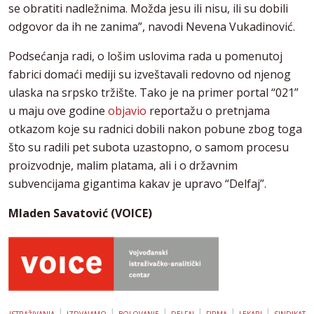
se obratiti nadležnima. Možda jesu ili nisu, ili su dobili
odgovor da ih ne zanima”, navodi Nevena Vukadinović.
Podsećanja radi, o lošim uslovima rada u pomenutoj
fabrici domaći mediji su izveštavali redovno od njenog
ulaska na srpsko tržište. Tako je na primer portal “021”
u maju ove godine
objavio
reportažu o pretnjama
otkazom koje su radnici dobili nakon pobune zbog toga
što su radili pet subota uzastopno, o samom procesu
proizvodnje, malim platama, ali i o državnim
subvencijama gigantima kakav je upravo “Delfaj”.
Mladen Savatović (VOICE)
|
|
|
|
|
|
ISTRAŽIVANJA
IZDVAJAMO
BOLOVANJE
DELFAJ
FIRMA
LEKARI
SINDIKAT