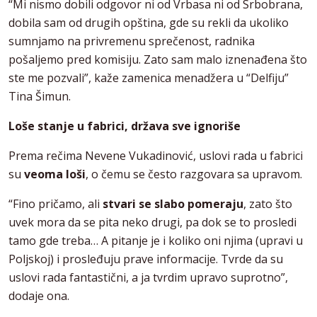
“Mi nismo dobili odgovor ni od Vrbasa ni od Srbobrana,
dobila sam od drugih opština, gde su rekli da ukoliko
sumnjamo na privremenu sprečenost, radnika
pošaljemo pred komisiju. Zato sam malo iznenađena što
ste me pozvali”, kaže zamenica menadžera u “Delfiju”
Tina Šimun.
Loše stanje u fabrici, država sve ignoriše
Prema rečima Nevene Vukadinović, uslovi rada u fabrici
su
veoma loši
, o čemu se često razgovara sa upravom.
“Fino pričamo, ali
stvari se slabo pomeraju
, zato što
uvek mora da se pita neko drugi, pa dok se to prosledi
tamo gde treba… A pitanje je i koliko oni njima (upravi u
Poljskoj) i prosleđuju prave informacije. Tvrde da su
uslovi rada fantastični, a ja tvrdim upravo suprotno”,
dodaje ona.