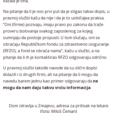
kazala je ona.
Na pitanje da li je ovo prvi put da je stigao takav dopis, u
pravnoj službi kažu da nije i da je to uobičajea praksa.
“Oni (firme) pozivaju, imaju pravo po zakonu da traže
proveru bolovanja svakog zaposlenog za kojeg
sumnjaju da postoje propusti. U tom slučaju, oni se
obraćaju Republičkom fondu za zdravstveno osiguranje
(RFZO), a fond se obraća nama”, kažu u službi, a na
pitanje da li ih je kontaktirao RFZO odgovaraju odrično.
U pravnoj službi takođe navode da su slični dopisi
dolazili i iz drugih firmi, ali na pitanje da li mogu da
navedu barem jednu kao primer odgovaraju da
ne
mogu da nam daju takvu vrstu informacija
.
Dom zdravlja u Zmajevu, adresa za pritisak na lekare
(foto: Miloš Čeman)