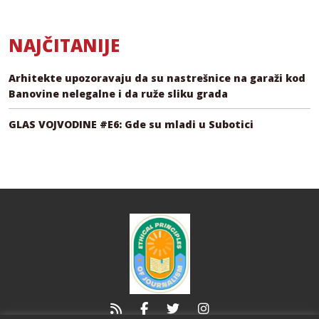
NAJČITANIJE
Arhitekte upozoravaju da su nastrešnice na garaži kod
Banovine nelegalne i da ruže sliku grada
GLAS VOJVODINE #E6: Gde su mladi u Subotici