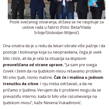
Posle svečanog otvaranja, država se ne raspituje za
uslove rada u fabrici (foto: Beta/Vlada
Srbije/Slobodan Miljević)
Ona smatra da je u redu da lekari obrate više pažnje i da
postoje i bolovanja koja su neopravdana, čega je uvek
bilo i biće, ali da je cela ta situacija sa dopisom
preuveličana od strane uprave.
“Ja sam pre svega
čovek i želim da na ljudskom nivou rešavamo problem.
Mi smo ljudi, nismo mašine.
Čak će i mašina u jednom
trenutku da crkne
. I nju treba održavati, a da ne
pričamo o ljudima. Verujem da ti problemi mogu da se
prevaziđu interno, kada bi bilo više razumevanja na
ljudskom nivou”, kaže Nevena Vukadinović.