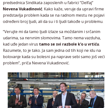
predsednica Sindikata zaposlenih u fabrici “Delfaj”
Nevena Vukadinović
. Kako kaže, veruje da upravi firme
predstavlja problem kada se na radnom mestu ne pojavi
određeni broj ljudi, ali da su i ti ljudi takođe u problemu.
“Verujte mi da tamo ljudi izlaze sa moždanim i srčanim
udarima, sa nervnim slomovima. Tamo nema vazduha,
kad uđe jedan virus
tamo se svi razbole k’o u vrtiću
.
Razumete, to je tako. Ja sam jedna od tih koji ne idu na
bolovanje kada su bolesni pa naprave sebi samo još veći
problem”, priča Nevena Vukadinović.