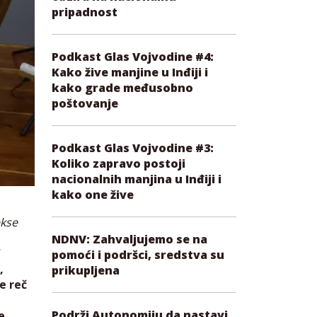
pripadnost
Podkast Glas Vojvodine #4:
Kako žive manjine u Inđiji i
kako grade međusobno
poštovanje
Podkast Glas Vojvodine #3:
Koliko zapravo postoji
nacionalnih manjina u Inđiji i
kako one žive
ekse
NDNV: Zahvaljujemo se na
pomoći i podršci, sredstva su
,
prikupljena
e reč
Podrži Autonomiju da nastavi
e