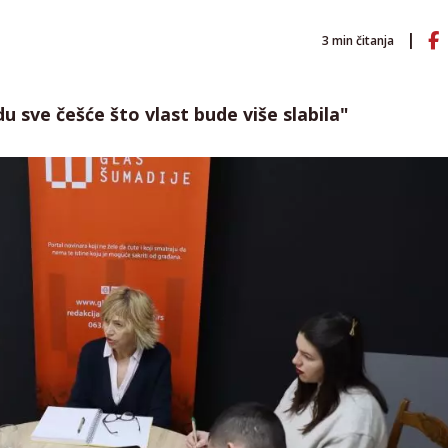
3
min čitanja
u sve češće što vlast bude više slabila"