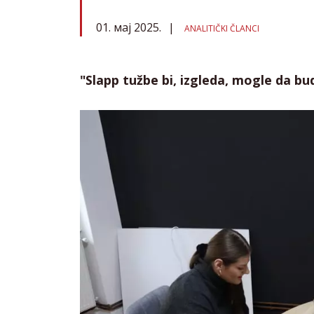
01. мај 2025.
ANALITIČKI ČLANCI
"Slapp tužbe bi, izgleda, mogle da bud