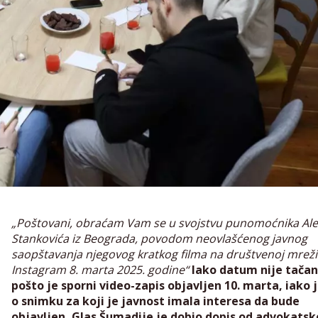
„Poštovani, obraćam Vam se u svojstvu punomoćnika Al
Stankovića iz Beograda, povodom neovlašćenog javnog
saopštavanja njegovog kratkog filma na društvenoj mreži
Instagram 8. marta 2025. godine“
Iako datum nije tačan
pošto je sporni video-zapis objavljen 10. marta, iako j
o snimku za koji je javnost imala interesa da bude
objavljen, Glas Šumadije je dobio dopis od advokatsk