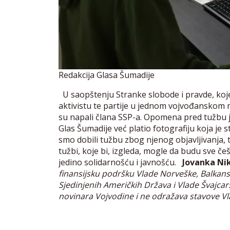
Redakcija Glasa Šumadije
U saopštenju Stranke slobode i pravde, koj
aktivistu te partije u jednom vojvođanskom m
su napali člana SSP-a. Opomena pred tužbu je
Glas Šumadije već platio fotografiju koja je 
smo dobili tužbu zbog njenog objavljivanja, t
tužbi, koje bi, izgleda, mogle da budu sve č
jedino solidarnošću i javnošću.
Jovanka Nik
finansijsku podršku Vlade Norveške, Balka
Sjedinjenih Američkih Država i Vlade Švajcar
novinara Vojvodine i ne odražava stavove Vla