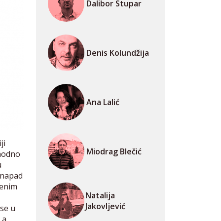
Dalibor Stupar
Denis Kolundžija
Ana Lalić
ji
Miodrag Blečić
phodno
u
a napad
venim
Natalija
Jakovljević
 se u
, a