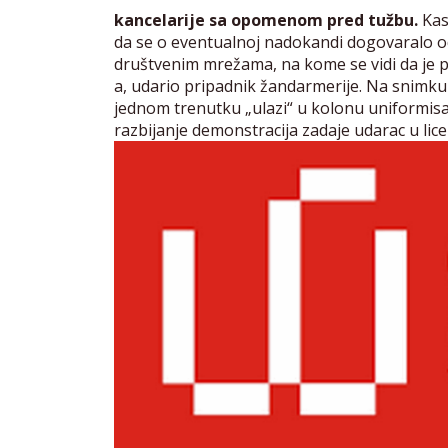
kancelarije sa opomenom pred tužbu.
Kasn
da se o eventualnoj nadokandi dogovaralo od
društvenim mrežama, na kome se vidi da je po
a, udario pripadnik žandarmerije. Na snimk
jednom trenutku „ulazi“ u kolonu uniformisan
razbijanje demonstracija zadaje udarac u lice