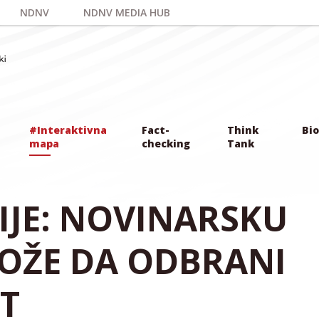
NDNV
NDNV MEDIA HUB
#Interaktivna
Fact-
Think
Bio
mapa
checking
Tank
IJE: NOVINARSKU
MOŽE DA ODBRANI
T