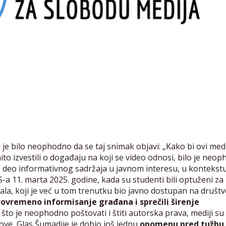
je bilo neophodno da se taj snimak objavi: „Kako bi ovi medi
nito izvestili o događaju na koji se video odnosi, bilo je neo
kao deo informativnog sadržaja u javnom interesu, u kontekst
-a 11. marta 2025. godine, kada su studenti bili optuženi z
ijala, koji je već u tom trenutku bio javno dostupan na društ
vovremeno informisanje građana i sprečili širenje
a što je neophodno poštovati i štiti autorska prava, mediji su
ove, Glas Šumadije je dobio još jednu
opomenu pred tužbu