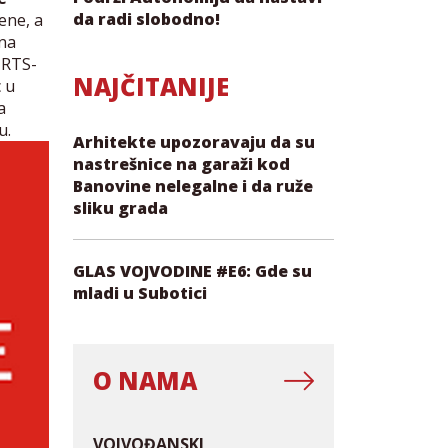
da radi slobodno!
ene, a
 na
 RTS-
NAJČITANIJE
 u
a
ju.
Arhitekte upozoravaju da su
nastrešnice na garaži kod
Banovine nelegalne i da ruže
sliku grada
GLAS VOJVODINE #E6: Gde su
mladi u Subotici
O NAMA
VOJVOĐANSKI