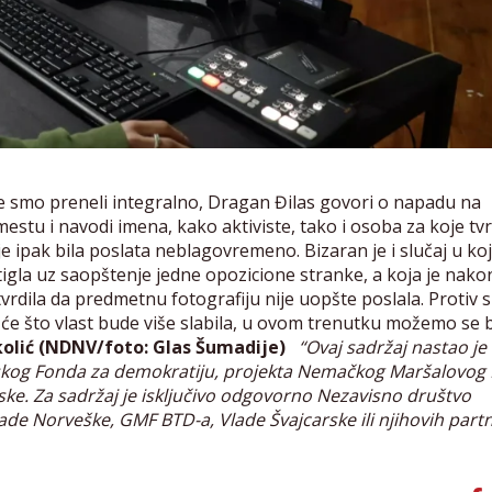
e smo preneli integralno, Dragan Đilas govori o napadu na
estu i navodi imena, kako aktiviste, tako i osoba za koje tvr
 ipak bila poslata neblagovremeno. Bizaran je i slučaj u ko
stigla uz saopštenje jedne opozicione stranke, a koja je nako
vrdila da predmetnu fotografiju nije uopšte poslala. Protiv 
ešće što vlast bude više slabila, u ovom trenutku možemo se b
olić (NDNV/foto: Glas Šumadije)
“Ovaj sadržaj nastao je
nskog Fonda za demokratiju, projekta Nemačkog Maršalovog
ske. Za sadržaj je isključivo odgovorno Nezavisno društvo
de Norveške, GMF BTD-a, Vlade Švajcarske ili njihovih partn