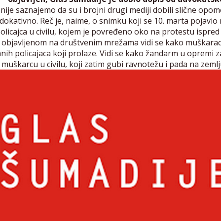
ije saznajemo da su i brojni drugi mediji dobili slične opom
okativno. Reč je, naime, o snimku koji se 10. marta pojavio
licajca u civilu, kojem je povređeno oko na protestu ispred
u objavljenom na društvenim mrežama vidi se kako muškarac
ih policajaca koji prolaze. Vidi se kako žandarm u opremi z
 muškarcu u civilu, koji zatim gubi ravnotežu i pada na zeml