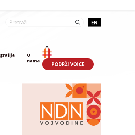
EN
grafija
O
nama
PODRŽI VOICE