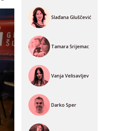
Slađana Gluščević
Tamara Srijemac
Vanja Velisavljev
Darko Sper