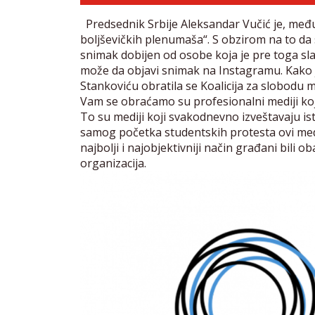
Predsednik Srbije Aleksandar Vučić je, među
boljševičkih plenumaša“. S obzirom na to da 
snimak dobijen od osobe koja je pre toga sla
može da objavi snimak na Instagramu. Kako 
Stankoviću obratila se Koalicija za slobodu me
Vam se obraćamo su profesionalni mediji koji
To su mediji koji svakodnevno izveštavaju i
samog početka studentskih protesta ovi medij
najbolji i najobjektivniji način građani bili 
organizacija.