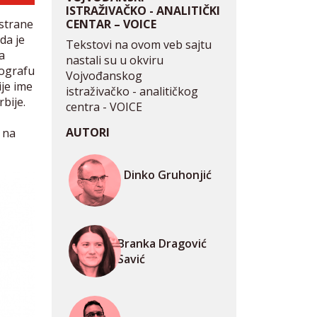
ISTRAŽIVAČKO - ANALITIČKI
CENTAR – VOICE
 strane
da je
Tekstovi na ovom veb sajtu
a
nastali su u okviru
tografu
Vojvođanskog
ije ime
istraživačko - analitičkog
bije.
centra - VOICE
AUTORI
 na
Dinko Gruhonjić
Branka Dragović
Savić