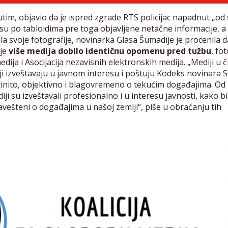
tim, objavio da je ispred zgrade RTS policijac napadnut „od
su po tabloidima pre toga objavljene netačne informacije, a 
la svoje fotografije, novinarka Glasa Šumadije je procenila d
je
više medija dobilo identičnu opomenu pred tužbu
, fo
dija i Asocijacija nezavisnih elektronskih medija. „Mediji u č
 izveštavaju u javnom interesu i poštuju Kodeks novinara Sr
stinito, objektivno i blagovremeno o tekućim događajima. Od
i su izveštavali profesionalno i u interesu javnosti, kako bi
obavešteni o događajima u našoj zemlji“, piše u obraćanju tih