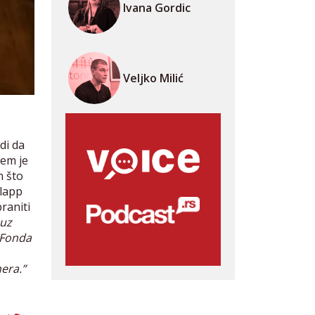
Ivana Gordic
Veljko Milić
di da
jem je
n što
slapp
raniti
 uz
 Fonda
era.”