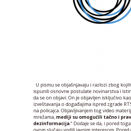
U pismu se objašnjavaju i razlozi zbog kojih 
ispunili osnovne postulate novinarstva i isti
da se on objavi. On je objavljen isključivo 
izveštavanja o događajima ispred zgrade RTS
na policajca. Objavljivanjem tog video mater
mrežama,
mediji su omogućili tačno i pra
dezinformacija
.“ Dodaje se da, i pored tog
ovom slučaju vodili javnim interesom. Pored 