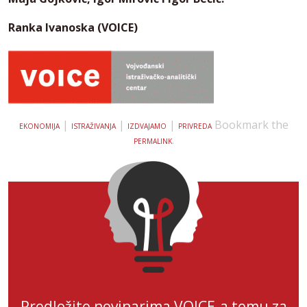
Ranka Ivanoska (VOICE)
|
|
|
Bookmark the
EKONOMIJA
ISTRAŽIVANJA
IZDVAJAMO
PRIVREDA
.
PERMALINK
Predložite novinarima VOICE-a temu za