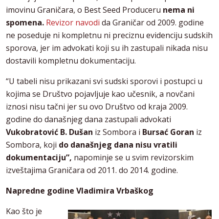
imovinu Graničara, o Best Seed Produceru
nema ni
spomena.
Revizor navodi
da Graničar od 2009. godine
ne poseduje ni kompletnu ni preciznu evidenciju sudskih
sporova, jer im advokati koji su ih zastupali nikada nisu
dostavili kompletnu dokumentaciju.
“U tabeli nisu prikazani svi sudski sporovi i postupci u
kojima se Društvo pojavljuje kao učesnik, a novčani
iznosi nisu tačni jer su ovo Društvo od kraja 2009.
godine do današnjeg dana zastupali advokati
Vukobratović B. Dušan
iz Sombora i
Bursać Goran
iz
Sombora, koji
do današnjeg dana nisu vratili
dokumentaciju”,
napominje se u svim revizorskim
izveštajima Graničara od 2011. do 2014. godine.
Napredne godine Vladimira Vrbaškog
Kao što je