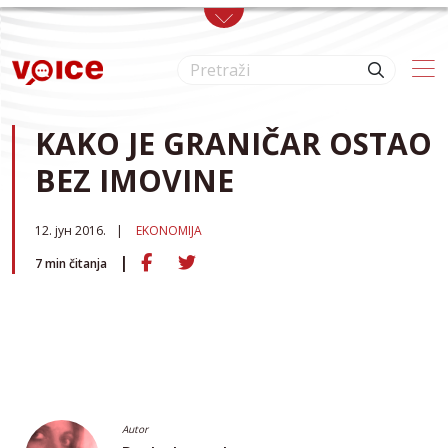
Skip to main content
KAKO JE GRANIČAR OSTAO
BEZ IMOVINE
12. јун 2016.
EKONOMIJA
7
min čitanja
Autor