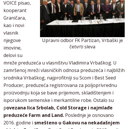
VOICE pisao,
kooperant
Graničara,
kao i novi
vlasnik
Upravni odbor FK Partizan, Vrbaški je
njegove
četvrti sleva
imovine,
delovi su
mreže preduzeća u vlasništvu Vladimira Vrbaškog. U
zamršenoj mreži vlasničkih odnosa preduzeća i najbližih
srodnika Vrbaškog, najprofitniji su Scom i Best Seed
Producer, preduzeća registrovana za poljoprivrednu
proizvodnju koja se bave prijemom, skladištenjem i
isporukom semenske i merkantilne robe. Ostalo su
p
ovezana lica Srbolab, Cold Storage i najmlađe
preduzeće Farm and Land.
Poslednje je osnovano
2016. godine i
smešteno u Gakovu na nekadašnjem