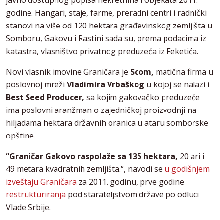
javno dostupnog popisa nekretnina i objekata 2011.
godine. Hangari, staje, farme, preradni centri i radnički
stanovi na više od 120 hektara građevinskog zemljišta u
Somboru, Gakovu i Rastini sada su, prema podacima iz
katastra, vlasništvo privatnog preduzeća iz Feketića.
Novi vlasnik imovine Graničara je
Scom,
matična firma u
poslovnoj mreži
Vladimira Vrbaškog
u kojoj se nalazi i
Best Seed Producer,
sa kojim gakovačko preduzeće
ima poslovni aranžman o zajedničkoj proizvodnji na
hiljadama hektara državnih oranica u ataru somborske
opštine.
“Graničar Gakovo raspolaže sa 135 hektara,
20 ari i
49 metara kvadratnih zemljišta.“, navodi se
u godišnjem
izveštaju Graničara
za 2011. godinu, prve godine
restrukturiranja
pod starateljstvom države po odluci
Vlade Srbije.