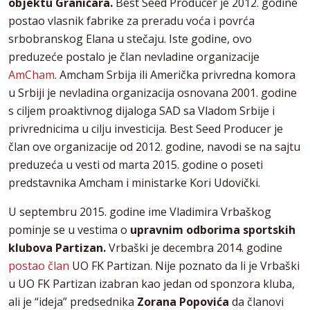
objektu Graničara.
Best Seed Producer je 2012. godine
postao vlasnik fabrike za preradu voća i povrća
srbobranskog Elana u stečaju. Iste godine, ovo
preduzeće postalo je član nevladine organizacije
AmCham
. Amcham Srbija ili Američka privredna komora
u Srbiji je nevladina organizacija osnovana 2001. godine
s ciljem proaktivnog dijaloga SAD sa Vladom Srbije i
privrednicima u cilju investicija. Best Seed Producer je
član ove organizacije od 2012. godine, navodi se na sajtu
preduzeća u vesti od marta 2015. godine o poseti
predstavnika Amcham i ministarke Kori Udovički.
U septembru 2015. godine ime Vladimira Vrbaškog
pominje se u vestima o
upravnim odborima sportskih
klubova Partizan.
Vrbaški je decembra 2014. godine
postao član
UO FK Partizan. Nije poznato da li je Vrbaški
u UO FK Partizan izabran kao jedan od sponzora kluba,
ali je “ideja” predsednika
Zorana Popovića
da članovi