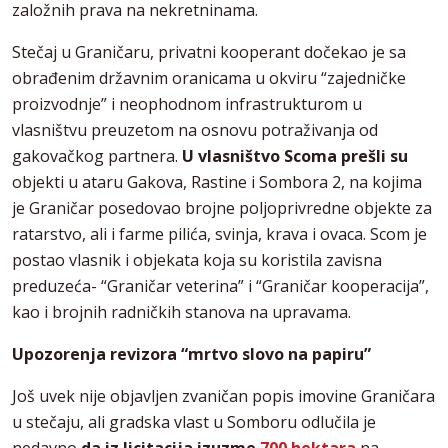
založnih prava na nekretninama.
Stečaj u Graničaru, privatni kooperant dočekao je sa
obrađenim državnim oranicama u okviru “zajedničke
proizvodnje” i neophodnom infrastrukturom u
vlasništvu preuzetom na osnovu potraživanja od
gakovačkog partnera.
U vlasništvo Scoma prešli su
objekti u ataru Gakova, Rastine i Sombora 2, na kojima
je Graničar posedovao brojne poljoprivredne objekte za
ratarstvo, ali i farme pilića, svinja, krava i ovaca. Scom je
postao vlasnik i objekata koja su koristila zavisna
preduzeća- “Graničar veterina” i “Graničar kooperacija”,
kao i brojnih radničkih stanova na upravama.
Upozorenja revizora “mrtvo slovo na papiru”
Još uvek nije objavljen zvaničan popis imovine Graničara
u stečaju, ali gradska vlast u Somboru odlučila je