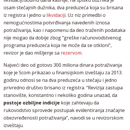
likvidaciji.Godinu dana kasnije, na spisku dužnika je
osam stečajnih dužnika, dva preduzeća koja su brisana
iz registra i jedno u
likvidaciji
. Uz niz primedbi o
nemogućnostima potvrđivanja navedenih iznosa
potraživanja, kao i napomenu da deo traženih podataka
nije mogao da dobije zbog “greške računovodstvenog
programa preduzeća koja ne može da se otkloni”,
revizor je dao mišljenje sa
rezervom
.
Najveći deo od gotovo 300 miliona dinara potraživanja
koje je Scom prikazao u finansijskom izveštaju za 2013.
godinu odnosi se na dva preduzeća u stečaju i jedno
privredno društvo brisano iz registra. “Revizija zastupa
stanovište, konstantno i nekoliko godina unazad, da
postoje ozbiljne indicije
koje zahtevaju da
rukovodstvo sprovede postupak evidentiranja značajne
obezvređenosti potraživanja”, navodi se u revizorskom
izveštaju.