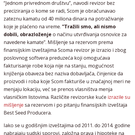
“Jednom privrednom društvu”, navodi revizor bez
preciziranja o kome se radi, Scom je obračunavao
zateznu kamatu od 40 miliona dinara na potraživanje
koje je plaćeno na vreme.
”Tražili smo, ali nismo
dobili, obrazloženje
o načinu utvrđivanja osnovice za
navedene kamate”. Mišljenje sa rezervom prema
finansijskim izveštajima Scoma revizor je izrazio i zbog
poslovnog softvera preduzeća koji omogućava
fakturisanje robe koja nije na stanju, mogućnost
knjiženja obaveza bez naziva dobavljača, činjenice da
proizvodi i roba koje Scom fakturiše u značajnoj meri ne
menjaju lokaciju, već se prenos vlasništva menja
vlasničkim listovima. Različite revizorske kuće
izrazile su
mišljenje
sa rezervom i po pitanju finansijskih izveštaja
Best Seed Producera.
Iako se u godišnjim izveštajima od 2011. do 2014. godine
nabrajaju sudski sporovi, založna prava i hipoteke na