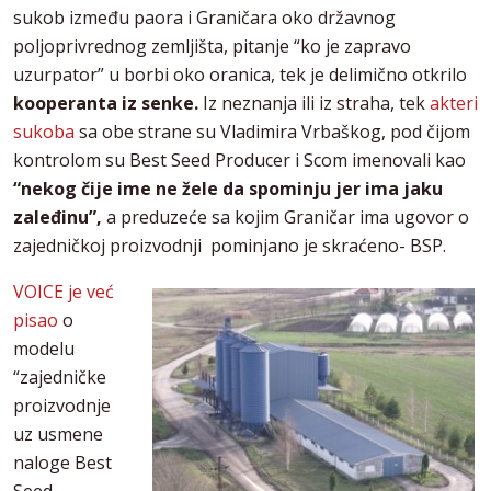
sukob između paora i Graničara oko državnog
poljoprivrednog zemljišta, pitanje “ko je zapravo
uzurpator” u borbi oko oranica, tek je delimično otkrilo
kooperanta iz senke.
Iz neznanja ili iz straha, tek
akteri
sukoba
sa obe strane su Vladimira Vrbaškog, pod čijom
kontrolom su Best Seed Producer i Scom imenovali kao
“nekog čije ime ne žele da spominju jer ima jaku
zaleđinu”,
a preduzeće sa kojim Graničar ima ugovor o
zajedničkoj proizvodnji pominjano je skraćeno- BSP.
VOICE je već
pisao
o
modelu
“zajedničke
proizvodnje
uz usmene
naloge Best