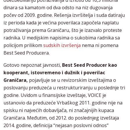
obezbeđivanju potraživanja u iznosu od 16,5 miliona
dinara sa kamatom od dva odsto na niz dugovanja
počev od 2009. godine. Rešenja izvršitelja i suda datiraju
iz perioda kada je većina poverilaca započela naplatu
potraživanja prema Graničaru, što je izazvalo proteste
radnika. U medijskim napisima o sukobima radnika sa
policijom prilikom
sudskih izvršenja
nema ni pomena
Best Seed Producera.
Gotovo nepoznat javnosti,
Best Seed Producer kao
kooperant, istovremeno i dužnik i poverilac
Graničara,
pojavljuje se u revizorskim izveštajima o
poslovanju preduzeća u restrukturiranju u poslednje tri
godine. Uvidom u finansijske izveštaje, VOICE je
ustanovio da preduzeće Vrbaškog 2011. godine nije na
spisku ni najvećih dobavljača, ni značajnijih kupaca
Graničara. Međutim, od 2012. do poslednjeg izveštaja
2014. godine, definicija “nejasan poslovni odnos”