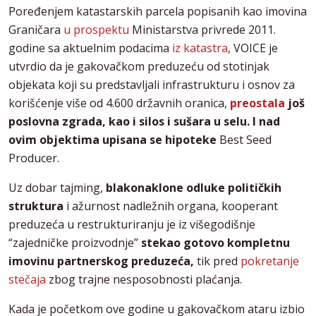
Poređenjem katastarskih parcela popisanih kao imovina
Graničara
u prospektu
Ministarstva privrede 2011.
godine sa aktuelnim podacima
iz katastra
, VOICE je
utvrdio da je gakovačkom preduzeću od stotinjak
objekata koji su predstavljali infrastrukturu i osnov za
korišćenje više od 4.600 državnih oranica,
preostala
još
poslovna zgrada, kao i silos i sušara u selu. I nad
ovim objektima upisana se hipoteke
Best Seed
Producer.
Uz dobar tajming,
blakonaklone odluke političkih
struktura
i ažurnost nadležnih organa, kooperant
preduzeća u restrukturiranju je iz višegodišnje
“zajedničke proizvodnje”
stekao gotovo kompletnu
imovinu partnerskog preduzeća,
tik pred
pokretanje
stečaja
zbog trajne nesposobnosti plaćanja.
Kada je početkom ove godine u gakovačkom ataru izbio