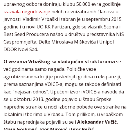
upravnog odbora doniraju klubu 50.000 evra godišnje
izazvala negodovanje
nekih novoizabranih članova u
javnosti. Vladimir Vrbaški izabran je u septembru 2015.
godine i u novi UO KK Partizan, gde se vlasnik Scoma i
Best Seed Producera našao u društvu predstavnika NIS
Gaspromnjefta, Delte Miroslava Miškovića i Unipol
DDOR Novi Sad.
O vezama Vrbaškog sa vladajućim strukturama
se
već godinama samo nagađa. Političke veze
agrobiznismena koji je poslednjih godina u ekspanziji,
prema saznanjima VOICE-a, mogu se takođe definisati
kao “nejasan odnos”. Upućeni izvori VOICE-a navode da
se u oktobru 2013. godine pojavio u štabu Srpske
napredne stranke u noći izborne pobede ove stranke na
lokalnim izborima u Vrbasu. Tom prilikom, u vrbaškom
štabu naprednjaka pojavili su se i
Aleksandar Vučić,
Maja Gojković, Igor Mirović i Igor Bečić.