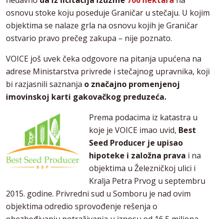
nedavno
da iz licitacija izuzme
700 hektara
na
osnovu stoke koju poseduje Graničar u stečaju. U kojim
objektima se nalaze grla na osnovu kojih je Graničar
ostvario pravo prečeg zakupa – nije poznato.
VOICE još uvek čeka odgovore na pitanja upućena na
adrese Ministarstva privrede i stečajnog upravnika, koji
bi razjasnili saznanja
o značajno promenjenoj
imovinskoj karti gakovačkog preduzeća.
Prema podacima iz katastra u
koje je VOICE imao uvid,
Best
Seed Producer je upisao
hipoteke i založna prava
i na
objektima u Železničkoj ulici i
Kralja Petra Prvog u septembru
2015. godine. Privredni sud u Somboru je nad ovim
objektima odredio sprovođenje rešenja o