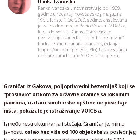
Ranka Ivanoska
Ranka Ivanoska u novinarstvu je od 1999.
godine u redakciji novosadskog magazina
“Kibic fenster”. Od 2000. godine, angažovana
je za lokalne medije Radio Vrbas i TV Bačka,
kao i dnevni list Danas. Osnivačica je
nezavisnog dvonedeljnika “Vrbaske novine”.
Radila je kao novinarka dnevnog izdanja
Ringier Axel Springer (Blic, Alo). U izbegavanju
cenzure saradnica je VOICE-a i blogerka.
Graničar iz Gakova, poljoprivredni bezemljaš koji se
“proslavio” bitkom za državne oranice sa lokalnim
paorima, u ataru somborske opštine ne poseduje
ništa, pokazalo je istraživanje VOICE-a.
Između restrukturiranja i stečaja, Graničar je, mimo
javnosti,
ostao bez više od 100 objekata
sa poslednjeg