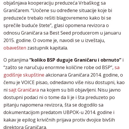
objašnjava kooperaciju preduzeća Vrbaškog sa
Graničarem. “Uočene su određene situacije koje bi
preduzeće trebalo rešiti blagovremeno kako bi se
sprečile buduće štete”, glasi opomena revizora o
odnosu Graničara sa Best Seed producerom u januaru
2015. godine. O ovome je, navodi se u izveštaju,
obavešten
zastupnik kapitala.
O pitanjima
“koliko BSP duguje Graničaru i obrnuto”
i
“zašto se naručuju enormne količine robe od BSP”,
sa
godišnje skupštine
akcionara Graničara 2014. godine, o
čemu je VOICE pisao, odnedavno više nisu dostupni, kao
ni
sajt Graničara
na kojem su bili objavljeni. Nisu javno
dostupni podaci ni o tome da li je i šta preduzeto po
pitanju napomena revizora, šta se dogodilo sa
dokumentacijom predatom UBPOK-u 2014. godine i
kakav je epilog krivičnih prijava protiv dvojice bivših
direktora Graničara.