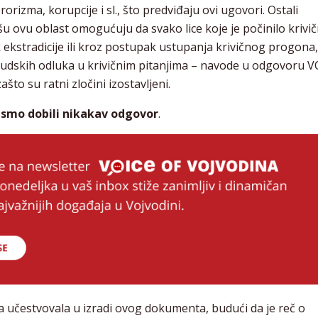
orizma, korupcije i sl., što predviđaju ovi ugovori. Ostali
lišu ovu oblast omogućuju da svako lice koje je počinilo krivi
ekstradicije ili kroz postupak ustupanja krivičnog progona, 
 sudskih odluka u krivičnim pitanjima – navode u odgovoru 
što su ratni zločini izostavljeni.
nismo dobili nikakav odgovor
.
va učestvovala u izradi ovog dokumenta, budući da je reč o