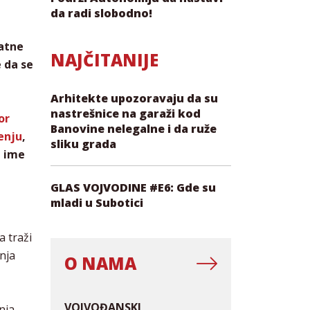
da radi slobodno!
atne
NAJČITANIJE
e da se
Arhitekte upozoravaju da su
nastrešnice na garaži kod
or
Banovine nelegalne i da ruže
enju
,
sliku grada
u ime
GLAS VOJVODINE #E6: Gde su
mladi u Subotici
a traži
enja
O NAMA
VOJVOĐANSKI
nja