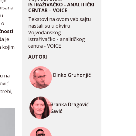
ISTRAŽIVAČKO - ANALITIČKI
opisana
CENTAR – VOICE
 u
Tekstovi na ovom veb sajtu
č o
nastali su u okviru
čnosti
Vojvođanskog
istraživačko - analitičkog
da je
centra - VOICE
a kojim
AUTORI
Dinko Gruhonjić
u na
ović
trebi,
Branka Dragović
Savić