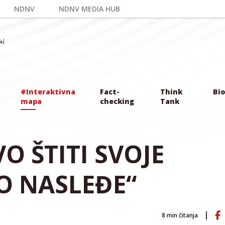
NDNV
NDNV MEDIA HUB
#Interaktivna
Fact-
Think
Bio
mapa
checking
Tank
O ŠTITI SVOJE
O NASLEĐE“
8
min čitanja