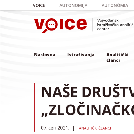
Skip to main content
VOICE
AUTONOMIJA
AUTONÓMIA
Naslovna
Istraživanja
Analitički
članci
NAŠE DRUŠTV
„ZLOČINAČK
07. сеп 2021.
ANALITIČKI ČLANCI