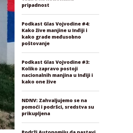
pripadnost
Podkast Glas Vojvodine #4:
Kako žive manjine u Inđiji i
kako grade međusobno
poštovanje
Podkast Glas Vojvodine #3:
Koliko zapravo postoji
nacionalnih manjina u Inđiji i
kako one žive
NDNV: Zahvaljujemo se na
pomoći i podršci, sredstva su
prikupljena
Podrži Autonomiju da nastavi