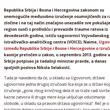
Republika Srbija i Bosna i Hercegovina zakonom su
onemogućile međusobno izručenje osumnjičenih za r
zločine i na taj način značajno unazadile sve pokušaj
region suoči s prošlošću i prevaziđe traume ratova iz
devedesetih godina, ističu sagovornici Vojvođanskog
istraživačko-analitičkog centra (VOICE). Naime,
Ugov
između Republike Srbije i Bosne i Hercegovine o izruč
kasnije pretočen u zakon, u septembru 2013. godine 
Srbije potpisao je tadašnji ministar pravde, a danas
spoljnih poslova Nikola Selaković.
Tada je navedeno da će, u skladu sa Ugovorom, države
ugovornice jedna drugoj izručivati lica koja se u državi koj
izručenje „gone zbog krivičnog dela ili se traže radi izvrš
kazne zatvora ili druge mere koja uključuje oduzimanje
slobode, u skladu sa pravom država ugovornica“. Reč je o
krivičnim delima organizovanog kriminala, korupcije i pra