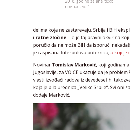
2018. godine za analitičko
novinarstvo."
delima koja ne zastarevaju, Srbija i BiH eksp
i ratne zločine
. To je taj pravni okvir na k
poručio da ne može BiH da isporuči nekadaš
je raspisana Interpolova poternica,
a koji j
Novinar
Tomislav Marković
, koji godinama
Jugoslavije, za VOICE ukazuje da je problem
vlasti izvođači radova iz devedesetih, takozv
koja je bila urednica „Velike Srbije“. Svi oni z
dodaje Marković.