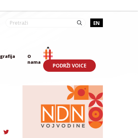
EN
grafija
O
nama
PODRŽI VOICE