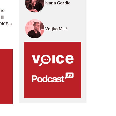
Ivana Gordic
čno
ili
VOICE-u
Veljko Milić