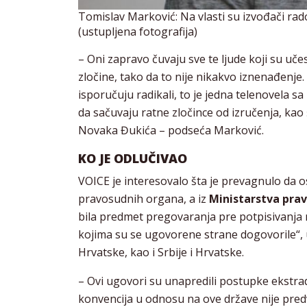
Tomislav Marković: Na vlasti su izvođači rad
(ustupljena fotografija)
– Oni zapravo čuvaju sve te ljude koji su učes
zločine, tako da to nije nikakvo iznenađenj
isporučuju radikali, to je jedna telenovela
da sačuvaju ratne zločince od izručenja, kao 
Novaka Đukića – podseća Marković.
KO JE ODLUČIVAO
VOICE je interesovalo šta je prevagnulo da 
pravosudnih organa, a iz
Ministarstva pra
bila predmet pregovaranja pre potpisivanja
kojima su se ugovorene strane dogovorile“, 
Hrvatske, kao i Srbije i Hrvatske.
– Ovi ugovori su unapredili postupke ekstradi
konvencija u odnosu na ove države nije predvi