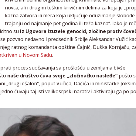
novca, ali i drugim teškim krivičnim delima za koja je „pr
kazna zatvora ili mera koja uključuje oduzimanje slobode
trajanju od najmanje pet godina ili teža kazna“. Iako je re
licitno su
iz Ugovora izuzele genocid, zločine protiv čove
oji se pozvao nedavno i predsednik Srbije Aleksandar Vučić ka
njeg ratnog komandanta opštine Čajnič, Duška Kornjaču, z
e otkriven u Novom Sadu
.
 prati proces suočavanja sa prošlošću u zemljama bivše
 što
naše društvo čuva svoje „zločinačko nasleđe“
pošto s
ani „drugi ešalon“, poput Vučića, Dačića ili ministarke Joksim
ajedno čuvaju taj isti velikosrpski narativ i aktiviraju ga po po