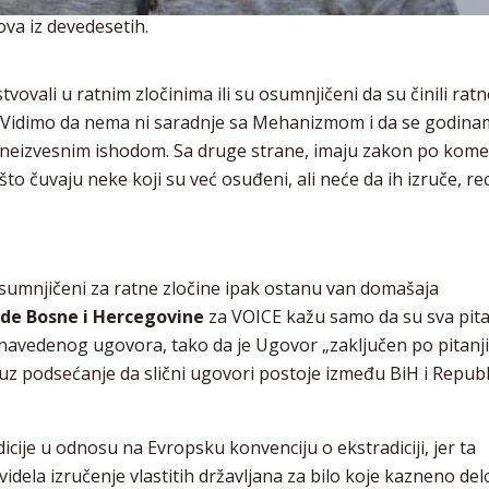
ova iz devedesetih.
tvovali u ratnim zločinima ili su osumnjičeni da su činili ratn
e. Vidimo da nema ni saradnje sa Mehanizmom i da se godin
 sa neizvesnim ishodom. Sa druge strane, imaju zakon po ko
što čuvaju neke koji su već osuđeni, ali neće da ih izruče, r
osumnjičeni za ratne zločine ipak ostanu van domašaja
vde Bosne i Hercegovine
za VOICE kažu samo da su sva pit
 navedenog ugovora, tako da je Ugovor „zaključen po pitanj
uz podsećanje da slični ugovori postoje između BiH i Republ
cije u odnosu na Evropsku konvenciju o ekstradiciji, jer ta
dela izručenje vlastitih državljana za bilo koje kazneno delo