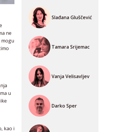
Slađana Gluščević
e
ama ne
me mogu
Tamara Srijemac
ecimo
Vanja Velisavljev
anja
ima u
ike
Darko Sper
, kao i