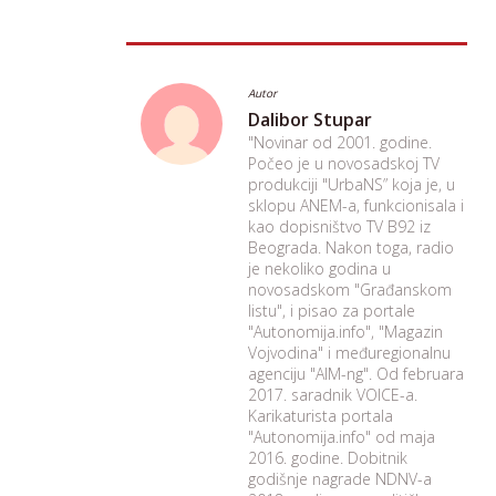
Autor
Dalibor Stupar
"Novinar od 2001. godine.
Počeo je u novosadskoj TV
produkciji "UrbaNS” koja je, u
sklopu ANEM-a, funkcionisala i
kao dopisništvo TV B92 iz
Beograda. Nakon toga, radio
je nekoliko godina u
novosadskom "Građanskom
listu", i pisao za portale
"Autonomija.info", "Magazin
Vojvodina" i međuregionalnu
agenciju "AIM-ng". Od februara
2017. saradnik VOICE-a.
Karikaturista portala
"Autonomija.info" od maja
2016. godine. Dobitnik
godišnje nagrade NDNV-a