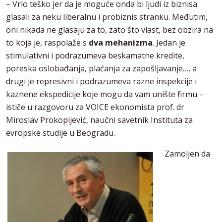
– Vrlo teško jer da je moguće onda bi ljudi iz biznisa
glasali za neku liberalnu i probiznis stranku. Međutim,
oni nikada ne glasaju za to, zato što vlast, bez obzira na
to koja je, raspolaže s
dva mehanizma
. Jedan je
stimulativni i podrazumeva beskamatne kredite,
poreska oslobađanja, plaćanja za zapošljavanje…, a
drugi je represivni i podrazumeva razne inspekcije i
kaznene ekspedicije koje mogu da vam unište firmu –
ističe u razgovoru za VOICE ekonomista prof. dr
Miroslav Prokopijević, naučni savetnik Instituta za
evropske studije u Beogradu.
Zamoljen da