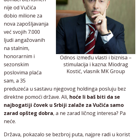
nije od Vučića
dobio milione za
nova zapošljavanja
već svojih 7.000
ljudi angažovanih
na stalnim,
honorarnim i
Odnos između vlasti i biznisa –
sezonskim
stimulacija i kazna: Miodrag
Kostić, vlasnik MK Group
poslovima plaća
sam, a 35
preduzeća u sastavu njegovog holdinga posluju bez
direktne pomoći države. Ali,
hoće li baš biti da se
najbogatiji čovek u Srbiji zalaže za Vučića samo
zarad opšteg dobra
, a ne zarad ličnog interesa? Pa
neće.
Država, pokazalo se bezbroj puta, najpre radi u korist