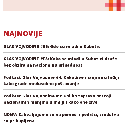
NAJNOVIJE
GLAS VOJVODINE #E6: Gde su mladi u Subotici
GLAS VOJVODINE #E5: Kako se mladi u Subotici druže
bez obzira na nacionalnu pripadnost
Podkast Glas Vojvodine #4: Kako žive manjine u Inđiji i
kako grade međusobno poštovanje
Podkast Glas Vojvodine #3: Koliko zapravo postoji
nacionalnih manjina u Inđiji i kako one žive
NDNV: Zahvaljujemo se na pomoći i podršci, sredstva
su prikupljena