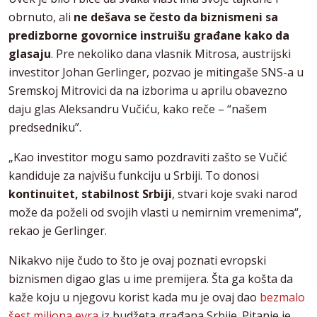
obrnuto, ali
ne dešava se često da biznismeni sa
predizborne govornice instruišu građane kako da
glasaju
. Pre nekoliko dana vlasnik Mitrosa, austrijski
investitor Johan Gerlinger, pozvao je mitingaše SNS-a u
Sremskoj Mitrovici da na izborima u aprilu obavezno
daju glas Aleksandru Vučiću, kako reče – “našem
predsedniku”.
„Kao investitor mogu samo pozdraviti zašto se Vučić
kandiduje za najvišu funkciju u Srbiji. To donosi
kontinuitet, stabilnost Srbiji
, stvari koje svaki narod
može da poželi od svojih vlasti u nemirnim vremenima“,
rekao je Gerlinger.
Nikakvo nije čudo to što je ovaj poznati evropski
biznismen digao glas u ime premijera. Šta ga košta da
kaže koju u njegovu korist kada mu je ovaj dao
bezmalo
šest miliona evra
iz budžeta građana Srbije. Pitanje je