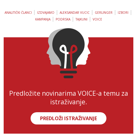
|
|
|
|
|
ANALITIČKI ČLANCI
IZDVAJAMO
ALEKSANDAR VUCIC
GERLINGER
IZBORI
|
|
|
KAMPANJA
PODRSKA
TAJKUNI
VOICE
Predložite novinarima VOICE-a temu za
istraživanje.
PREDLOŽI ISTRAŽIVANJE