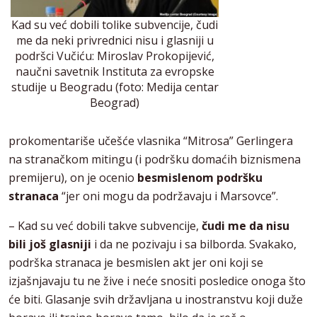
Kad su već dobili tolike subvencije, čudi
me da neki privrednici nisu i glasniji u
podršci Vučiću: Miroslav Prokopijević,
naučni savetnik Instituta za evropske
studije u Beogradu (foto: Medija centar
Beograd)
prokomentariše učešće vlasnika “Mitrosa” Gerlingera
na stranačkom mitingu (i podršku domaćih biznismena
premijeru), on je ocenio
besmislenom podršku
stranaca
“jer oni mogu da podržavaju i Marsovce”.
– Kad su već dobili takve subvencije,
čudi me da nisu
bili još glasniji
i da ne pozivaju i sa bilborda. Svakako,
podrška stranaca je besmislen akt jer oni koji se
izjašnjavaju tu ne žive i neće snositi posledice onoga što
će biti. Glasanje svih državljana u inostranstvu koji duže