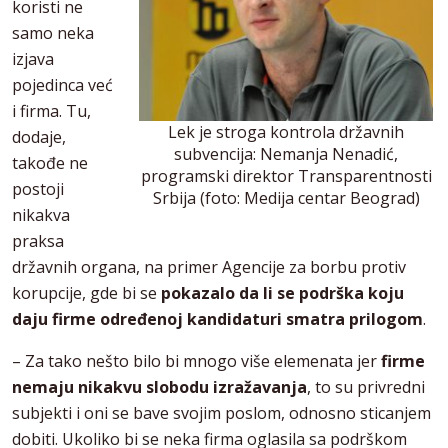
koristi ne
samo neka
izjava
pojedinca već
i firma. Tu,
Lek je stroga kontrola državnih
dodaje,
subvencija: Nemanja Nenadić,
takođe ne
programski direktor Transparentnosti
postoji
Srbija (foto: Medija centar Beograd)
nikakva
praksa
državnih organa, na primer Agencije za borbu protiv
korupcije, gde bi se
pokazalo da li se podrška koju
daju firme određenoj kandidaturi smatra prilogom
.
– Za tako nešto bilo bi mnogo više elemenata jer
firme
nemaju nikakvu slobodu izražavanja
, to su privredni
subjekti i oni se bave svojim poslom, odnosno sticanjem
dobiti. Ukoliko bi se neka firma oglasila sa podrškom