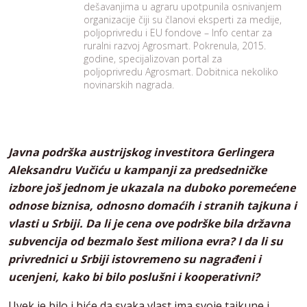
dešavanjima u agraru upotpunila osnivanjem
organizacije čiji su članovi eksperti za medije,
poljoprivredu i EU fondove – Info centar za
ruralni razvoj Agrosmart. Pokrenula, 2015.
godine, specijalizovan portal za
poljoprivredu Agrosmart. Dobitnica nekoliko
novinarskih nagrada.
Javna podrška austrijskog investitora Gerlingera
Aleksandru Vučiću u kampanji za predsedničke
izbore još jednom je ukazala na duboko poremećene
odnose biznisa, odnosno domaćih i stranih tajkuna i
vlasti u Srbiji. Da li je cena ove podrške bila državna
subvencija od bezmalo šest miliona evra? I da li su
privrednici u Srbiji istovremeno su nagrađeni i
ucenjeni, kako bi bilo poslušni i kooperativni?
Uvek je bilo i biće da svaka vlast ima svoje tajkune i