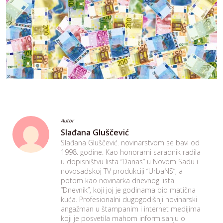
Autor
Slađana Gluščević
Slađana Gluščević. novinarstvom se bavi od
1998. godine. Kao honorarni saradnik radila
u dopisništvu lista “Danas” u Novom Sadu i
novosadskoj TV produkciji “UrbaNS”, a
potom kao novinarka dnevnog lista
“Dnevnik”, koji joj je godinama bio matična
kuća. Profesionalni dugogodišnji novinarski
angažman u štampanim i internet medijima
koji je posvetila mahom informisanju o