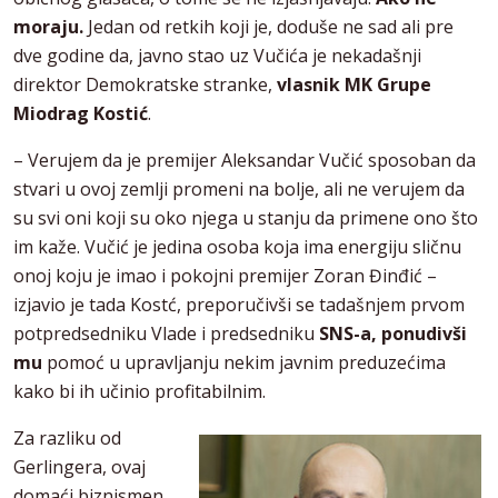
moraju.
Jedan od retkih koji je, doduše ne sad ali pre
dve godine da, javno stao uz Vučića je nekadašnji
direktor Demokratske stranke,
vlasnik MK Grupe
Miodrag Kostić
.
– Verujem da je premijer Aleksandar Vučić sposoban da
stvari u ovoj zemlji promeni na bolje, ali ne verujem da
su svi oni koji su oko njega u stanju da primene ono što
im kaže. Vučić je jedina osoba koja ima energiju sličnu
onoj koju je imao i pokojni premijer Zoran Đinđić –
izjavio je tada Kostć, preporučivši se tadašnjem prvom
potpredsedniku Vlade i predsedniku
SNS-a, ponudivši
mu
pomoć u upravljanju nekim javnim preduzećima
kako bi ih učinio profitabilnim.
Za razliku od
Gerlingera, ovaj
domaći biznismen