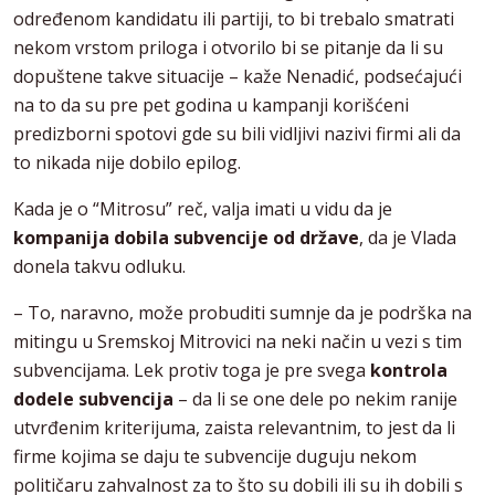
određenom kandidatu ili partiji, to bi trebalo smatrati
nekom vrstom priloga i otvorilo bi se pitanje da li su
dopuštene takve situacije – kaže Nenadić, podsećajući
na to da su pre pet godina u kampanji korišćeni
predizborni spotovi gde su bili vidljivi nazivi firmi ali da
to nikada nije dobilo epilog.
Kada je o “Mitrosu” reč, valja imati u vidu da je
kompanija dobila subvencije od države
, da je Vlada
donela takvu odluku.
– To, naravno, može probuditi sumnje da je podrška na
mitingu u Sremskoj Mitrovici na neki način u vezi s tim
subvencijama. Lek protiv toga je pre svega
kontrola
dodele subvencija
– da li se one dele po nekim ranije
utvrđenim kriterijuma, zaista relevantnim, to jest da li
firme kojima se daju te subvencije duguju nekom
političaru zahvalnost za to što su dobili ili su ih dobili s