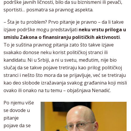
podrške javnih ličnosti, bilo da su biznismeni ili pevači,
sportisti… posmatra sa pravnog aspekta.
– Šta je tu problem? Prvo pitanje je pravno – da li takve
izjave podrške mogu predstavljati
neku vrstu priloga u
smislu Zakona o finansiranju političkih aktivnosti
.
To je suština pravnog pitanja zato što takve izjave
svakako donose neku korist političkoj stranci ili
kandidatu. Ni u Srbiji, a ni u svetu, međutim, nije bio
slučaj da se takve pojave tretiraju kao prilog političkoj
stranci i nešto što mora da se prijavljuje, već se tretiraju
kao deo slobode izražavanja svakog građanina koji misli
ovako ili onako na tu temu – objašnjava Nenadić.
Po njemu više
se dovode u
pitanje
pojave da se