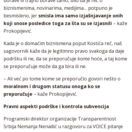
borave ili trajno borave tamo, bilo da je reč o
biznismenima, novinarima, medijima… potpuno je
besmisleno, jer
smisla ima samo izjašnjavanje onih
koji snose posledice toga za šta su se izjasnili
– kaže
Prokopijević.
Kada je o domaćim biznismena poput Kostića reč, naš
sagovornik kaže da je legitimno pravo svakoga da daje
podršku ili ne, da se preporučuje kome hoće, a taj kome
se preporučuje može da ga bira ili ne.
– Ali već po tome kome se preporučio govori nešto o
moralnom i drugom statusu onoga ko se
preporučuje
– kaže Prokopijević.
Pravni aspekti podrške i kontrola subvencija
Programski direktor organizacije Transparentnost
Srbija Nemanja Nenadić u razgovoru za VOICE pitanje