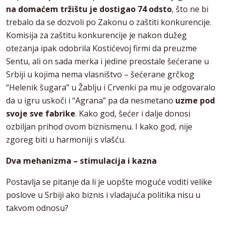
na domaćem tržištu je dostigao 74 odsto
, što ne bi
trebalo da se dozvoli po Zakonu o zaštiti konkurencije.
Komisija za zaštitu konkurencije je nakon dužeg
otezanja ipak odobrila Kostićevoj firmi da preuzme
Sentu, ali on sada merka i jedine preostale šećerane u
Srbiji u kojima nema vlasništvo – šećerane grčkog
“Helenik šugara” u Žablju i Crvenki pa mu je odgovaralo
da u igru uskoči i “Agrana” pa da nesmetano
uzme pod
svoje sve fabrike
. Kako god, šećer i dalje donosi
ozbiljan prihod ovom biznismenu. I kako god, nije
zgoreg biti u harmoniji s vlašću.
Dva mehanizma – stimulacija i kazna
Postavlja se pitanje da li je uopšte moguće voditi velike
poslove u Srbiji ako biznis i vladajuća politika nisu u
takvom odnosu?