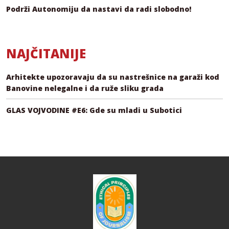
Podrži Autonomiju da nastavi da radi slobodno!
NAJČITANIJE
Arhitekte upozoravaju da su nastrešnice na garaži kod
Banovine nelegalne i da ruže sliku grada
GLAS VOJVODINE #E6: Gde su mladi u Subotici