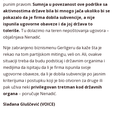
punim pravom.
Sumnja u povezanost ove podrške sa
aktivnostima države bila bi mnogo jača ukoliko bi se
pokazalo da je firma dobila subvencije, a nije
ispunila ugovorne obaveze i da joj država to
toleriše.
Tu dolazimo na teren nepoštovanja ugovora –
objašnjava Nenadić.
Nije zabranjeno biznismenu Gerligeru da kaže šta je
rekao na tom partijskom mitingu, veli on. Ali, ovakve
situaciji treba da budu podsticaj i državnim organima i
medijima da ispitaju da li je firma ispunila svoje
ugovorne obaveze, da li je dobila subvencije po jasnim
kriterijuma i postupku koji je bio otvoren za druge ili
pak uživa neki
privilegovan tretman kod državnih
organa
– poručuje Nenadić.
Slađana Gluščević (VOICE)