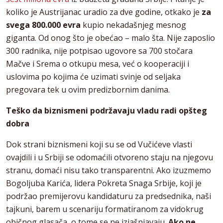
koliko je Austrijanac uradio za dve godine, otkako je
za
svega 800.000 evra
kupio nekadašnjeg mesnog
giganta. Od onog što je obećao – malo šta. Nije zaposlio
300 radnika, nije potpisao ugovore sa 700 stočara
Mačve i Srema o otkupu mesa, već o kooperaciji i
uslovima po kojima će uzimati svinje od seljaka
pregovara tek u ovim predizbornim danima.
Teško da biznismeni podržavaju vladu radi opšteg
dobra
Dok strani biznismeni koji su se od Vučićeve vlasti
ovajdili i u Srbiji se odomaćili otvoreno staju na njegovu
stranu, domaći nisu tako transparentni. Ako izuzmemo
Bogoljuba Karića, lidera Pokreta Snaga Srbije, koji je
podržao premijerovu kandidaturu za predsednika, naši
tajkuni, barem u scenariju formatiranom za vidokrug
običnog glasača, o tome se ne izjašnjavaju.
Ako ne