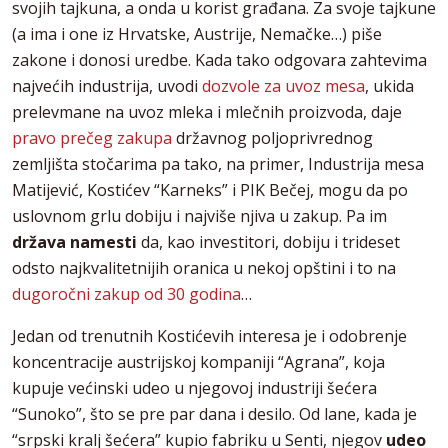
svojih tajkuna, a onda u korist građana. Za svoje tajkune
(a ima i one iz Hrvatske, Austrije, Nemačke…) piše
zakone i donosi uredbe. Kada tako odgovara zahtevima
najvećih industrija, uvodi
dozvole za uvoz mesa
, ukida
prelevmane na uvoz mleka i mlečnih proizvoda, daje
pravo prečeg zakupa
državnog poljoprivrednog
zemljišta stočarima pa tako, na primer, Industrija mesa
Matijević, Kostićev “Karneks” i PIK Bečej, mogu da po
uslovnom grlu dobiju i najviše njiva u zakup. Pa im
država namesti
da, kao investitori, dobiju i trideset
odsto najkvalitetnijih oranica u nekoj opštini i to na
dugoročni zakup od 30 godina
…
Jedan od trenutnih Kostićevih interesa je i odobrenje
koncentracije austrijskoj kompaniji “Agrana”, koja
kupuje većinski udeo u njegovoj industriji šećera
“Sunoko”, što se pre par dana i desilo. Od lane, kada je
“srpski kralj šećera” kupio fabriku u Senti, njegov
udeo