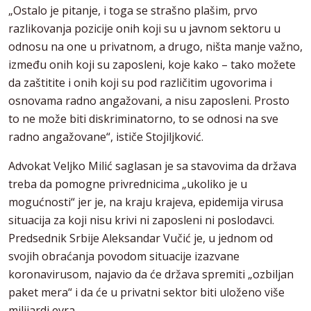
„Ostalo je pitanje, i toga se strašno plašim, prvo
razlikovanja pozicije onih koji su u javnom sektoru u
odnosu na one u privatnom, a drugo, ništa manje važno,
između onih koji su zaposleni, koje kako – tako možete
da zaštitite i onih koji su pod različitim ugovorima i
osnovama radno angažovani, a nisu zaposleni. Prosto
to ne može biti diskriminatorno, to se odnosi na sve
radno angažovane“, ističe Stojiljković.
Advokat Veljko Milić saglasan je sa stavovima da država
treba da pomogne privrednicima „ukoliko je u
mogućnosti“ jer je, na kraju krajeva, epidemija virusa
situacija za koji nisu krivi ni zaposleni ni poslodavci.
Predsednik Srbije Aleksandar Vučić je, u jednom od
svojih obraćanja povodom situacije izazvane
koronavirusom, najavio da će država spremiti „ozbiljan
paket mera“ i da će u privatni sektor biti uloženo više
milijardi evra.