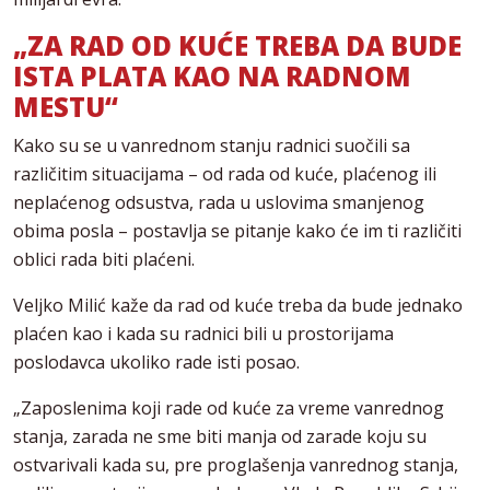
„ZA RAD OD KUĆE TREBA DA BUDE
ISTA PLATA KAO NA RADNOM
MESTU“
Kako su se u vanrednom stanju radnici suočili sa
različitim situacijama – od rada od kuće, plaćenog ili
neplaćenog odsustva, rada u uslovima smanjenog
obima posla – postavlja se pitanje kako će im ti različiti
oblici rada biti plaćeni.
Veljko Milić kaže da rad od kuće treba da bude jednako
plaćen kao i kada su radnici bili u prostorijama
poslodavca ukoliko rade isti posao.
„Zaposlenima koji rade od kuće za vreme vanrednog
stanja, zarada ne sme biti manja od zarade koju su
ostvarivali kada su, pre proglašenja vanrednog stanja,