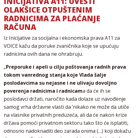
INICIJATIVA A11: UVESTI
OLAKŠICE
OTPUŠTENIM
RADNICIMA
ZA PLAĆANJE
RAČUNA
Iz Inicijative za socijalna i ekonomska prava A11 za
VOICE kažu da poruke zvaničnika koje se upućuju
radnicima ovih dana ne ohrabruju.
„
Preporuke i apeli u cilju poštovanja radnih prava
tokom vanrednog stanja koje Vlada šalje
poslodavcima su nejasne i ne ulivaju dovoljno
poverenja radnicima i radnicam
a da će ih se
poslodavci držati, naročito kada dolaze uz navođenje
samog vrha državne vlasti da ’nikako ne može da utiče
na vlasnike privatnih preduzeća, ali da će nakon krize
država pomoći privatnom sektoru tako što će isplatiti,
odnosno nadoknaditi deo zarada onima (…) koji dokažu