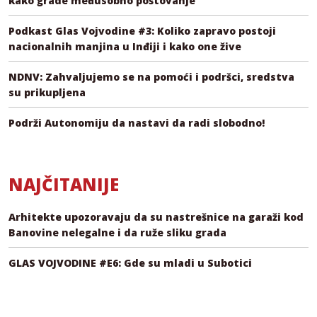
kako grade međusobno poštovanje
Podkast Glas Vojvodine #3: Koliko zapravo postoji
nacionalnih manjina u Inđiji i kako one žive
NDNV: Zahvaljujemo se na pomoći i podršci, sredstva
su prikupljena
Podrži Autonomiju da nastavi da radi slobodno!
NAJČITANIJE
Arhitekte upozoravaju da su nastrešnice na garaži kod
Banovine nelegalne i da ruže sliku grada
GLAS VOJVODINE #E6: Gde su mladi u Subotici