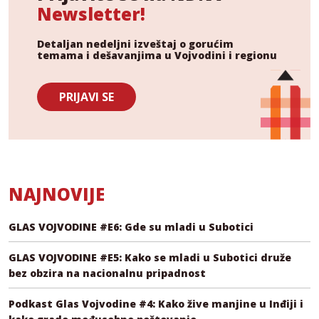
Newsletter!
Detaljan nedeljni izveštaj o gorućim
temama i dešavanjima u Vojvodini i regionu
PRIJAVI SE
NAJNOVIJE
GLAS VOJVODINE #E6: Gde su mladi u Subotici
GLAS VOJVODINE #E5: Kako se mladi u Subotici druže
bez obzira na nacionalnu pripadnost
Podkast Glas Vojvodine #4: Kako žive manjine u Inđiji i