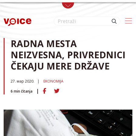
Skip to main content
RADNA MESTA
NEIZVESNA, PRIVREDNICI
ČEKAJU MERE DRŽAVE
27. мар 2020.
EKONOMIJA
6
min čitanja