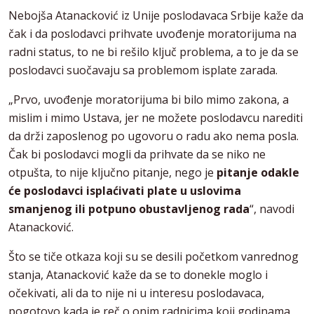
Nebojša Atanacković iz Unije poslodavaca Srbije kaže da
čak i da poslodavci prihvate uvođenje moratorijuma na
radni status, to ne bi rešilo ključ problema, a to je da se
poslodavci suočavaju sa problemom isplate zarada.
„Prvo, uvođenje moratorijuma bi bilo mimo zakona, a
mislim i mimo Ustava, jer ne možete poslodavcu narediti
da drži zaposlenog po ugovoru o radu ako nema posla.
Čak bi poslodavci mogli da prihvate da se niko ne
otpušta, to nije ključno pitanje, nego je
pitanje odakle
će poslodavci isplaćivati plate u uslovima
smanjenog ili potpuno obustavljenog rada
“, navodi
Atanacković.
Što se tiče otkaza koji su se desili početkom vanrednog
stanja, Atanacković kaže da se to donekle moglo i
očekivati, ali da to nije ni u interesu poslodavaca,
pogotovo kada je reč o onim radnicima koji godinama