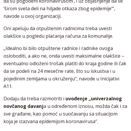
da su pogođeni koronavirusom’, i uz objašnjenje da se
’širom sveta deli na hiljade otkaza zbog epidemije’“,
navode u ovoj organizaciji.
Oni apeluju da otpuštenim radnicima treba uvesti
olakšice u pogledu plaćanja računa za komunalije.
„Idealno bi bilo otpuštene radnice i radnike ovoga
osloboditi, a ako ne, onda uvesti maksimalne olakšice –
eventualno odloženi trošak platiti do kraja godine ili čak
da se podeli na 24 mesečne rate, što su iskustva i u
pojedinim zemljama u okruženju“, navode u Inicijativi
A11.
Dodaju da treba razmotriti i
uvođenje „univerzalnog
novčanog davanj
a u određenom iznosu, možda čak i za
sve građane, kao pomoć u suočavanju sa situacijom
koja je izazvana epidemijom koronavirusa“.