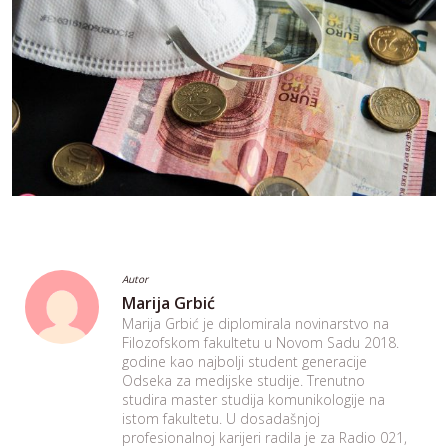
Autor
Marija Grbić
Marija Grbić je diplomirala novinarstvo na
Filozofskom fakultetu u Novom Sadu 2018.
godine kao najbolji student generacije
Odseka za medijske studije. Trenutno
studira master studija komunikologije na
istom fakultetu. U dosadašnjoj
profesionalnoj karijeri radila je za Radio 021,