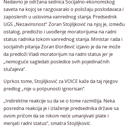
Nedavno je održana sednica Socijalno-ekonomskog
saveta na kojoj se razgovaralo o položaju poslodavaca i
zaposlenih u uslovima vanrednog stanja. Predsednik
UGS „Nezavinsnost“ Zoran Stojiljković na njoj je, između
ostalog, predložio i uvođenje moratorijuma na radni
status radnika tokom vanrednog stanja. Ministar rada i
socijalnih pitanja Zoran Đorđević izjavio je da ne može
da predloži Vladi moratorijum na radni status jer je
„nemoguće sagledati posledice svih pojedinačnih
slučajeva“.
Uprkos tome, Stojiljković za VOICE kaže da taj njegov
predlog „nije u potpunosti ignorisan“.
„Indirektne reakcije su da se o tome razmišlja. Neka
posredna reakcija je i izlaženje predsednika države sa
ovom pričom da se nikom neće umanjivati plate i
menjati radni status“, smatra Stojiljković.