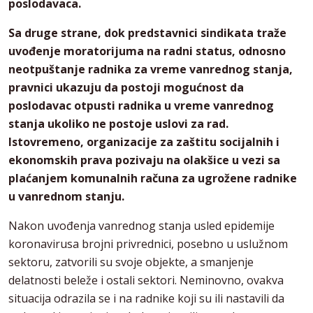
poslodavaca.
Sa druge strane, dok predstavnici sindikata traže
uvođenje moratorijuma na radni status, odnosno
neotpuštanje radnika za vreme vanrednog stanja,
pravnici ukazuju da postoji mogućnost da
poslodavac otpusti radnika u vreme vanrednog
stanja ukoliko ne postoje uslovi za rad.
Istovremeno, organizacije za zaštitu socijalnih i
ekonomskih prava pozivaju na olakšice u vezi sa
plaćanjem komunalnih računa za ugrožene radnike
u vanrednom stanju.
Nakon uvođenja vanrednog stanja usled epidemije
koronavirusa brojni privrednici, posebno u uslužnom
sektoru, zatvorili su svoje objekte, a smanjenje
delatnosti beleže i ostali sektori. Neminovno, ovakva
situacija odrazila se i na radnike koji su ili nastavili da