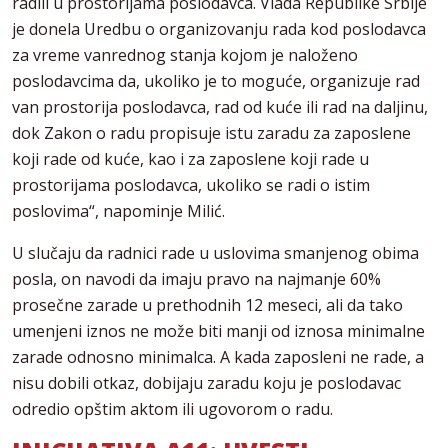
radili u prostorijama poslodavca. Vlada Republike Srbije
je donela Uredbu o organizovanju rada kod poslodavca
za vreme vanrednog stanja kojom je naloženo
poslodavcima da, ukoliko je to moguće, organizuje rad
van prostorija poslodavca, rad od kuće ili rad na daljinu,
dok Zakon o radu propisuje istu zaradu za zaposlene
koji rade od kuće, kao i za zaposlene koji rade u
prostorijama poslodavca, ukoliko se radi o istim
poslovima“, napominje Milić.
U slučaju da radnici rade u uslovima smanjenog obima
posla, on navodi da imaju pravo na najmanje 60%
prosečne zarade u prethodnih 12 meseci, ali da tako
umenjeni iznos ne može biti manji od iznosa minimalne
zarade odnosno minimalca. A kada zaposleni ne rade, a
nisu dobili otkaz, dobijaju zaradu koju je poslodavac
odredio opštim aktom ili ugovorom o radu.