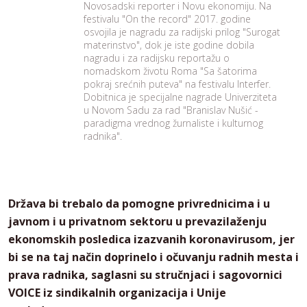
Novosadski reporter i Novu ekonomiju. Na
festivalu "On the record" 2017. godine
osvojila je nagradu za radijski prilog "Surogat
materinstvo", dok je iste godine dobila
nagradu i za radijsku reportažu o
nomadskom životu Roma "Sa šatorima
pokraj srećnih puteva" na festivalu Interfer.
Dobitnica je specijalne nagrade Univerziteta
u Novom Sadu za rad "Branislav Nušić -
paradigma vrednog žurnaliste i kulturnog
radnika".
Država bi trebalo da pomogne privrednicima i u
javnom i u privatnom sektoru u prevazilaženju
ekonomskih posledica izazvanih koronavirusom, jer
bi se na taj način doprinelo i očuvanju radnih mesta i
prava radnika, saglasni su stručnjaci i sagovornici
VOICE iz sindikalnih organizacija i Unije