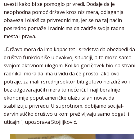
uvesti kako bi se pomoglo privredi. Dodaje da je
neophodna pomoć države kroz niz mera, odlaganja
obaveza i olakšica privrednicima, jer se na taj način
posredno pomaže i radnicima da zadrže svoja radna
mesta i prava.
„Država mora da ima kapacitet i sredstva da obezbedi da
društvo funkcioniše u ovakvoj situaciji, a to može samo
svojom aktivnom ulogom. Koliko god čovek bio na strani
radnika, mora da ima u vidu da će prosto, ako ovo
potraje, za mali i srednji sektor biti gotovo neizdrživo i
bez odgovarajućih mera to neće ići. I najliberalnije
ekonomije poput američke ulažu silan novac da
stabilizuju privredu. U suprotnom, dobijamo socijal-
darvinističko društvo u kom preživljvaju samo bogati i
uticajni“, upozorava Stojiljković.