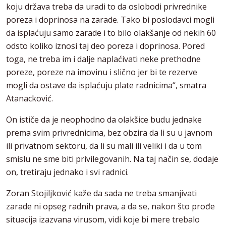
koju država treba da uradi to da oslobodi privrednike
poreza i doprinosa na zarade. Tako bi poslodavci mogli
da isplaćuju samo zarade i to bilo olakšanje od nekih 60
odsto koliko iznosi taj deo poreza i doprinosa. Pored
toga, ne treba im i dalje naplaćivati neke prethodne
poreze, poreze na imovinu i slično jer bi te rezerve
mogli da ostave da isplaćuju plate radnicima“, smatra
Atanacković.
On ističe da je neophodno da olakšice budu jednake
prema svim privrednicima, bez obzira da li su u javnom
ili privatnom sektoru, da li su mali ili veliki i da u tom
smislu ne sme biti privilegovanih. Na taj način se, dodaje
on, tretiraju jednako i svi radnici.
Zoran Stojiljković kaže da sada ne treba smanjivati
zarade ni opseg radnih prava, a da se, nakon što prođe
situacija izazvana virusom, vidi koje bi mere trebalo