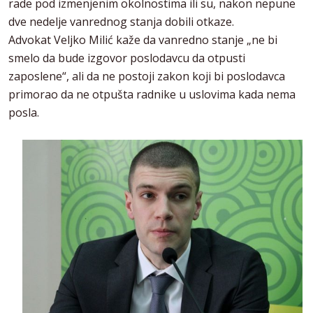
rade pod izmenjenim okolnostima ili su, nakon nepune
dve nedelje vanrednog stanja dobili otkaze.
Advokat Veljko Milić kaže da vanredno stanje „ne bi
smelo da bude izgovor poslodavcu da otpusti
zaposlene“, ali da ne postoji zakon koji bi poslodavca
primorao da ne otpušta radnike u uslovima kada nema
posla.