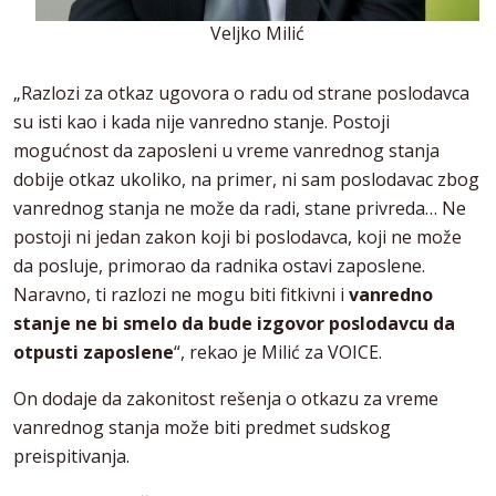
Veljko Milić
„Razlozi za otkaz ugovora o radu od strane poslodavca
su isti kao i kada nije vanredno stanje. Postoji
mogućnost da zaposleni u vreme vanrednog stanja
dobije otkaz ukoliko, na primer, ni sam poslodavac zbog
vanrednog stanja ne može da radi, stane privreda… Ne
postoji ni jedan zakon koji bi poslodavca, koji ne može
da posluje, primorao da radnika ostavi zaposlene.
Naravno, ti razlozi ne mogu biti fitkivni i
vanredno
stanje ne bi smelo da bude izgovor poslodavcu da
otpusti zaposlene
“, rekao je Milić za VOICE.
On dodaje da zakonitost rešenja o otkazu za vreme
vanrednog stanja može biti predmet sudskog
preispitivanja.