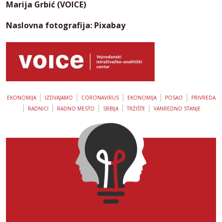
Marija Grbić (VOICE)
Naslovna fotografija: Pixabay
|
|
|
|
|
EKONOMIJA
IZDVAJAMO
CORONAVIRUS
EKONOMIJA
POSAO
PRIVREDA
|
|
|
|
|
RADNICI
RADNO MESTO
SRBIJA
TRŽIŠTE
VANREDNO STANJE