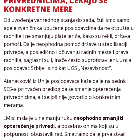
PRIVREDNICIMA, ČEKAJU SE
KONKRETNE MERE
Od uvođenja vanrednog stanja do sada, čuli smo samo
apele zvaničnika upućene poslodavcima da ne otpuštaju
radnike i ne smanjuju plate jer će, kako su rekli, država
pomoći. Da je neophodna pomoć države u stabilizaciji
privrede, a posledično i očuvanju radnih mesta i prava
radnika, saglasni su i, inače često suprotstavljeni, Unija
poslodavac Srbije i sindikat UGS „Nezavisnost“.
Atanacković iz Unije poslodavaca kaže da je na sednici
SES-a prihvaćen predlog da se smanje opterećenja
privrednicima, ali se još nije govorilo o konkretnim
merama.
„Mislim da je u najmanju ruku
neophodno smanjiti
opterećenje privredi
, a posebno onima koji su u
potpunosti obustavili rad. Smatramo da je prva stvar