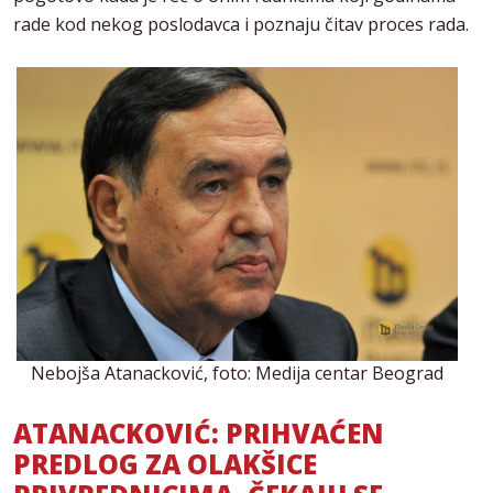
rade kod nekog poslodavca i poznaju čitav proces rada.
Nebojša Atanacković, foto: Medija centar Beograd
ATANACKOVIĆ: PRIHVAĆEN
PREDLOG ZA OLAKŠICE