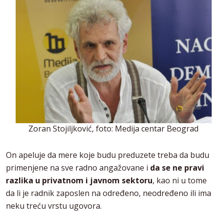
Zoran Stojiljković, foto: Medija centar Beograd
On apeluje da mere koje budu preduzete treba da budu
primenjene na sve radno angažovane i
da se ne pravi
razlika u privatnom i javnom sektoru
, kao ni u tome
da li je radnik zaposlen na određeno, neodređeno ili ima
neku treću vrstu ugovora.