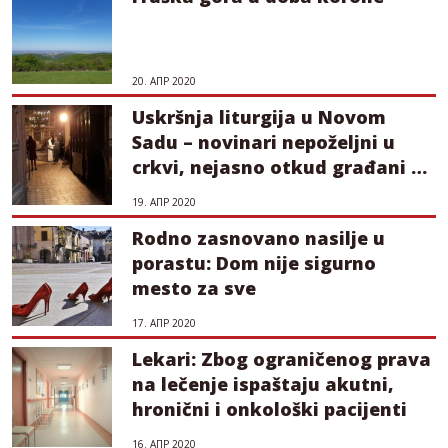
20. АПР 2020
Uskršnja liturgija u Novom
Sadu – novinari nepoželjni u
crkvi, nejasno otkud građani u
vreme policijskog časa
19. АПР 2020
Rodno zasnovano nasilje u
porastu: Dom nije sigurno
mesto za sve
17. АПР 2020
Lekari: Zbog ograničenog prava
na lečenje ispaštaju akutni,
hronični i onkološki pacijenti
16. АПР 2020