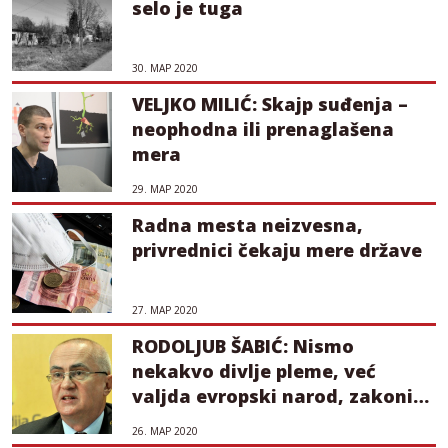
selo je tuga
30. МАР 2020
VELJKO MILIĆ: Skajp suđenja –
neophodna ili prenaglašena
mera
29. МАР 2020
Radna mesta neizvesna,
privrednici čekaju mere države
27. МАР 2020
RODOLJUB ŠABIĆ: Nismo
nekakvo divlje pleme, već
valjda evropski narod, zakoni
moraju da se poštuju
26. МАР 2020