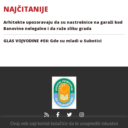
NAJČITANIJE
Arhitekte upozoravaju da su nastrešnice na garaži kod
Banovine nelegalne i da ruže sliku grada
GLAS VOJVODINE #E6: Gde su mladi u Subotici
Ovaj veb sajt koristi kolačiće da bi unapredili iskustvo
21000 Novi Sad