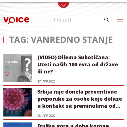
Skip to main content
TAG: VANREDNO STANJE
(VIDEO) Dilema Subotičana:
Uzeti naših 100 evra od države
ili ne?
27. АПР 2020
Srbija nije donela preventivne
preporuke za osobe koje dolaze
u kontakt sa preminulima od
kovida-19
23. АПР 2020
Fruška gora u doba korone