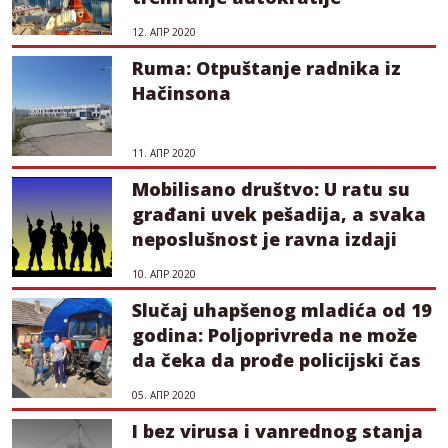
12. АПР 2020
Ruma: Otpuštanje radnika iz
Hačinsona
11. АПР 2020
Mobilisano društvo: U ratu su
građani uvek pešadija, a svaka
neposlušnost je ravna izdaji
10. АПР 2020
Slučaj uhapšenog mladića od 19
godina: Poljoprivreda ne može
da čeka da prođe policijski čas
05. АПР 2020
I bez virusa i vanrednog stanja