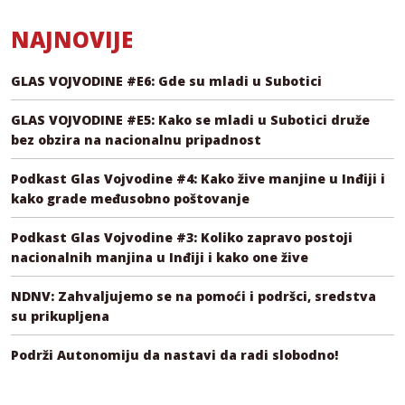
NAJNOVIJE
GLAS VOJVODINE #E6: Gde su mladi u Subotici
GLAS VOJVODINE #E5: Kako se mladi u Subotici druže
bez obzira na nacionalnu pripadnost
Podkast Glas Vojvodine #4: Kako žive manjine u Inđiji i
kako grade međusobno poštovanje
Podkast Glas Vojvodine #3: Koliko zapravo postoji
nacionalnih manjina u Inđiji i kako one žive
NDNV: Zahvaljujemo se na pomoći i podršci, sredstva
su prikupljena
Podrži Autonomiju da nastavi da radi slobodno!