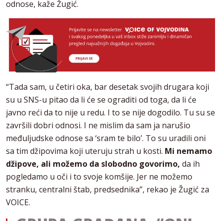
odnose, kaže Žugić.
“Tada sam, u četiri oka, bar desetak svojih drugara koji
su u SNS-u pitao da li će se ograditi od toga, da li će
javno reći da to nije u redu. I to se nije dogodilo. Tu su se
završili dobri odnosi. I ne mislim da sam ja narušio
međuljudske odnose sa ‘sram te bilo’. To su uradili oni
sa tim džipovima koji uteruju strah u kosti.
Mi nemamo
džipove, ali možemo da slobodno govorimo,
da ih
pogledamo u oči i to svoje komšije. Jer ne možemo
stranku, centralni štab, predsednika”, rekao je Žugić za
VOICE.