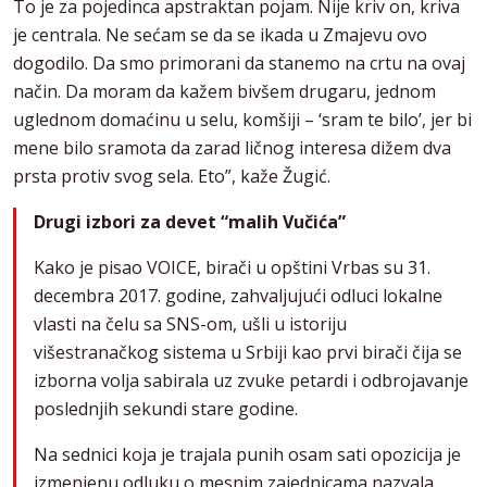
To je za pojedinca apstraktan pojam. Nije kriv on, kriva
je centrala. Ne sećam se da se ikada u Zmajevu ovo
dogodilo. Da smo primorani da stanemo na crtu na ovaj
način. Da moram da kažem bivšem drugaru, jednom
uglednom domaćinu u selu, komšiji – ‘sram te bilo’, jer bi
mene bilo sramota da zarad ličnog interesa dižem dva
prsta protiv svog sela. Eto”, kaže Žugić.
Drugi izbori za devet “malih Vučića”
Kako je pisao VOICE, birači u opštini Vrbas su 31.
decembra 2017. godine, zahvaljujući odluci lokalne
vlasti na čelu sa SNS-om, ušli u istoriju
višestranačkog sistema u Srbiji kao prvi birači čija se
izborna volja sabirala uz zvuke petardi i odbrojavanje
poslednjih sekundi stare godine.
Na sednici koja je trajala punih osam sati opozicija je
izmenjenu odluku o mesnim zajednicama nazvala