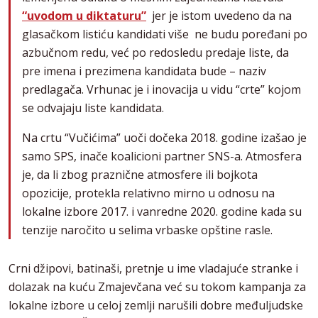
“uvodom u diktaturu”
jer je istom uvedeno da na
glasačkom listiću kandidati više ne budu poređani po
azbučnom redu, već po redosledu predaje liste, da
pre imena i prezimena kandidata bude – naziv
predlagača. Vrhunac je i inovacija u vidu “crte” kojom
se odvajaju liste kandidata.
Na crtu “Vučićima” uoči dočeka 2018. godine izašao je
samo SPS, inače koalicioni partner SNS-a. Atmosfera
je, da li zbog praznične atmosfere ili bojkota
opozicije, protekla relativno mirno u odnosu na
lokalne izbore 2017. i vanredne 2020. godine kada su
tenzije naročito u selima vrbaske opštine rasle.
Crni džipovi, batinaši, pretnje u ime vladajuće stranke i
dolazak na kuću Zmajevčana već su tokom kampanja za
lokalne izbore u celoj zemlji narušili dobre međuljudske