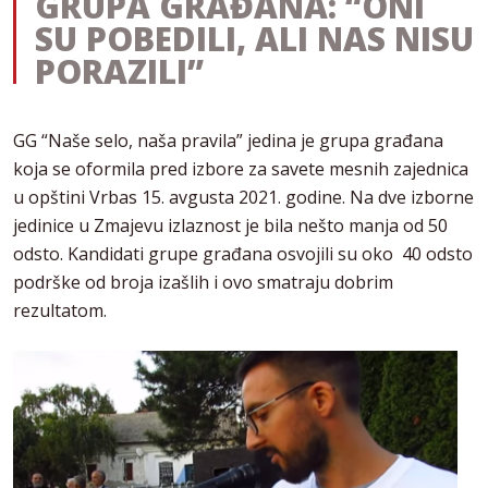
GRUPA GRAĐANA: “ONI
SU POBEDILI, ALI NAS NISU
PORAZILI”
GG “Naše selo, naša pravila” jedina je grupa građana
koja se oformila pred izbore za savete mesnih zajednica
u opštini Vrbas 15. avgusta 2021. godine. Na dve izborne
jedinice u Zmajevu izlaznost je bila nešto manja od 50
odsto. Kandidati grupe građana osvojili su oko 40 odsto
podrške od broja izašlih i ovo smatraju dobrim
rezultatom.