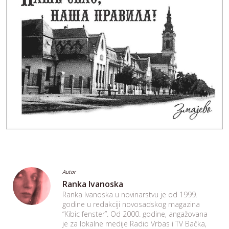
Autor
Ranka Ivanoska
Ranka Ivanoska u novinarstvu je od 1999.
godine u redakciji novosadskog magazina
“Kibic fenster”. Od 2000. godine, angažovana
je za lokalne medije Radio Vrbas i TV Bačka,