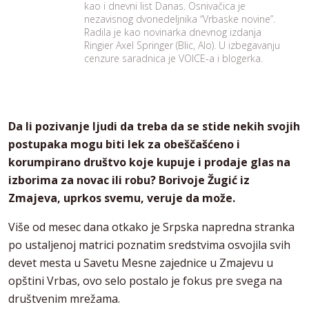
kao i dnevni list Danas. Osnivačica je
nezavisnog dvonedeljnika “Vrbaske novine”.
Radila je kao novinarka dnevnog izdanja
Ringier Axel Springer (Blic, Alo). U izbegavanju
cenzure saradnica je VOICE-a i blogerka.
Da li pozivanje ljudi da treba da se stide nekih svojih
postupaka mogu biti lek za obeščašćeno i
korumpirano društvo koje kupuje i prodaje glas na
izborima za novac ili robu? Borivoje Žugić iz
Zmajeva, uprkos svemu, veruje da može.
Više od mesec dana otkako je Srpska napredna stranka
po ustaljenoj matrici poznatim sredstvima osvojila svih
devet mesta u Savetu Mesne zajednice u Zmajevu u
opštini Vrbas, ovo selo postalo je fokus pre svega na
društvenim mrežama.