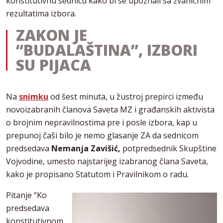
konstitutivnu sednicu kako bi se upoznali sa zvaničnim
rezultatima izbora.
ZAKON JE
“BUDALAŠTINA”, IZBORI
SU PIJACA
Na
snimku
od šest minuta, u žustroj prepirci između
novoizabranih članova Saveta MZ i građanskih aktivista
o brojnim nepravilnostima pre i posle izbora, kap u
prepunoj čaši bilo je nemo glasanje ZA da sednicom
predsedava
Nemanja Zavišić,
potpredsednik Skupštine
Vojvodine, umesto najstarijeg izabranog člana Saveta,
kako je propisano Statutom i Pravilnikom o radu.
Pitanje “Ko
predsedava
konstitutivnom