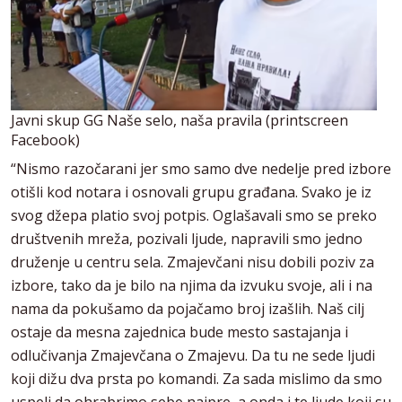
Javni skup GG Naše selo, naša pravila (printscreen
Facebook)
“Nismo razočarani jer smo samo dve nedelje pred izbore
otišli kod notara i osnovali grupu građana. Svako je iz
svog džepa platio svoj potpis. Oglašavali smo se preko
društvenih mreža, pozivali ljude, napravili smo jedno
druženje u centru sela. Zmajevčani nisu dobili poziv za
izbore, tako da je bilo na njima da izvuku svoje, ali i na
nama da pokušamo da pojačamo broj izašlih. Naš cilj
ostaje da mesna zajednica bude mesto sastajanja i
odlučivanja Zmajevčana o Zmajevu. Da tu ne sede ljudi
koji dižu dva prsta po komandi. Za sada mislimo da smo
uspeli da ohrabrimo sebe najpre, a onda i te ljude koji su