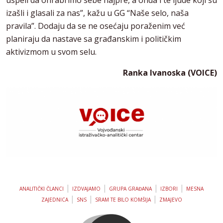
izašli i glasali za nas”, kažu u GG “Naše selo, naša
pravila”. Dodaju da se ne osećaju poraženim već
planiraju da nastave sa građanskim i političkim
aktivizmom u svom selu.
Ranka Ivanoska (VOICE)
|
|
|
|
ANALITIČKI ČLANCI
IZDVAJAMO
GRUPA GRAĐANA
IZBORI
MESNA
|
|
|
ZAJEDNICA
SNS
SRAM TE BILO KOMŠIJA
ZMAJEVO