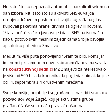
Ne zato što su nepoznati automobili patrolirali selom na
dan izbora. Niti zato što su aktivisti SNS-a, valjda
ucenjeni državnim poslom, od svojih sugrađana glas
kupovali paketima hrane, drvima za ogrev ili novcem.
“Stara priča” za širu javnost je i da je SNS na isti način
kao u gotovo svim mesnim zajednicama Srbije osvojila
apsolutnu pobedu u Zmajevu.
Međutim, više puta ponovljeno “Sram te bilo, komšija”
imenom i prezimenom novoizabranim članovima saveta
na
konstitutivnoj sednici
MZ Zmajevo zainteresovalo
je više od 500 hiljada korisnika da pogleda snimak koji se
od 11. septembra širi društvenim mrežama.
Svoje komšije, prijatelje i sugrađane je na stid i sramotu
pozvao
Borivoje Žugić,
koji je aktivistima grupe
građana“Naše selo, naša pravila” došao na