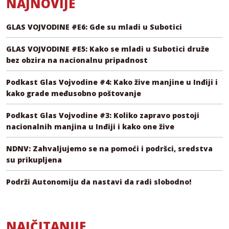
NAJNOVIJE
GLAS VOJVODINE #E6: Gde su mladi u Subotici
GLAS VOJVODINE #E5: Kako se mladi u Subotici druže
bez obzira na nacionalnu pripadnost
Podkast Glas Vojvodine #4: Kako žive manjine u Inđiji i
kako grade međusobno poštovanje
Podkast Glas Vojvodine #3: Koliko zapravo postoji
nacionalnih manjina u Inđiji i kako one žive
NDNV: Zahvaljujemo se na pomoći i podršci, sredstva
su prikupljena
Podrži Autonomiju da nastavi da radi slobodno!
NAJČITANIJE