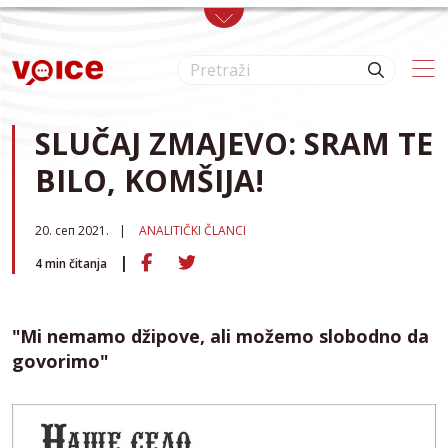
Skip to main content
SLUČAJ ZMAJEVO: SRAM TE
BILO, KOMŠIJA!
20. сеп 2021.
ANALITIČKI ČLANCI
4
min čitanja
"Mi nemamo džipove, ali možemo slobodno da
govorimo"