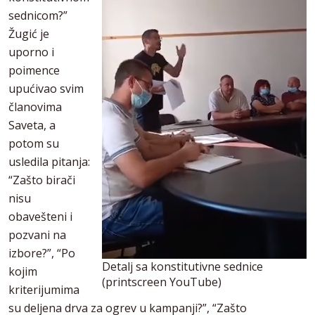
sednicom?”
Žugić je
uporno i
poimence
upućivao svim
članovima
Saveta, a
potom su
usledila pitanja:
“Zašto birači
nisu
obavešteni i
pozvani na
izbore?”, “Po
Detalj sa konstitutivne sednice
kojim
(printscreen YouTube)
kriterijumima
su deljena drva za ogrev u kampanji?”, “Zašto