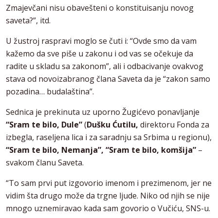
Zmajevčani nisu obavešteni o konstituisanju novog
saveta?”, itd.
U žustroj raspravi moglo se čuti i: “Ovde smo da vam
kažemo da sve piše u zakonu i od vas se očekuje da
radite u skladu sa zakonom”, ali i odbacivanje ovakvog
stava od novoizabranog člana Saveta da je “zakon samo
pozadina… budalaština”.
Sednica je prekinuta uz uporno Žugićevo ponavljanje
“Sram te bilo, Dule”
(
Dušku Ćutilu,
direktoru Fonda za
izbegla, raseljena lica i za saradnju sa Srbima u regionu),
“Sram te bilo, Nemanja”, “Sram te bilo, komšija”
–
svakom članu Saveta.
“To sam prvi put izgovorio imenom i prezimenom, jer ne
vidim šta drugo može da trgne ljude. Niko od njih se nije
mnogo uznemiravao kada sam govorio o Vučiću, SNS-u.