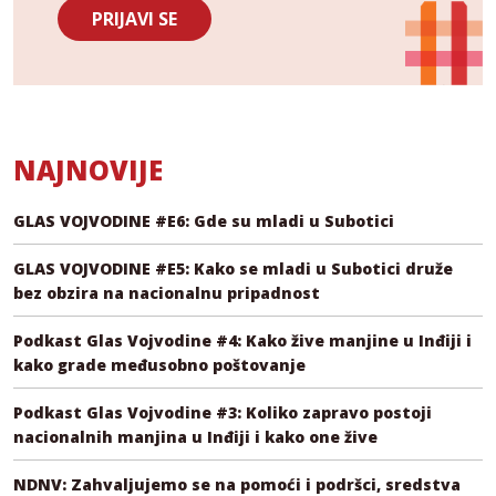
PRIJAVI SE
NAJNOVIJE
GLAS VOJVODINE #E6: Gde su mladi u Subotici
GLAS VOJVODINE #E5: Kako se mladi u Subotici druže
bez obzira na nacionalnu pripadnost
Podkast Glas Vojvodine #4: Kako žive manjine u Inđiji i
kako grade međusobno poštovanje
Podkast Glas Vojvodine #3: Koliko zapravo postoji
nacionalnih manjina u Inđiji i kako one žive
NDNV: Zahvaljujemo se na pomoći i podršci, sredstva