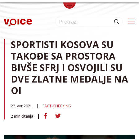
Skip to main content
SPORTISTI KOSOVA SU
TAKOĐE SA PROSTORA
BIVŠE SFRJ I OSVOJILI SU
DVE ZLATNE MEDALJE NA
OI
22. авг 2021.
FACT-CHECKING
2
min čitanja