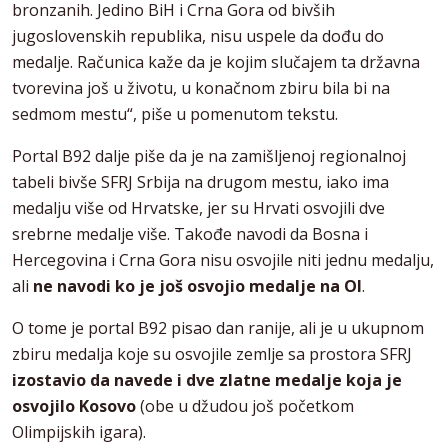
bronzanih. Jedino BiH i Crna Gora od bivših
jugoslovenskih republika, nisu uspele da dođu do
medalje. Računica kaže da je kojim slučajem ta državna
tvorevina još u životu, u konačnom zbiru bila bi na
sedmom mestu“, piše u pomenutom tekstu.
Portal B92 dalje piše da je na zamišljenoj regionalnoj
tabeli bivše SFRJ Srbija na drugom mestu, iako ima
medalju više od Hrvatske, jer su Hrvati osvojili dve
srebrne medalje više. Takođe navodi da Bosna i
Hercegovina i Crna Gora nisu osvojile niti jednu medalju,
ali
ne navodi ko je još osvojio medalje na OI
.
O tome je portal B92 pisao dan ranije, ali je u ukupnom
zbiru medalja koje su osvojile zemlje sa prostora SFRJ
izostavio da navede i dve zlatne medalje koja je
osvojilo Kosovo
(obe u džudou još početkom
Olimpijskih igara).