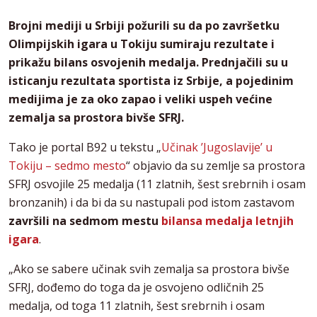
Brojni mediji u Srbiji požurili su da po završetku
Olimpijskih igara u Tokiju sumiraju rezultate i
prikažu bilans osvojenih medalja. Prednjačili su u
isticanju rezultata sportista iz Srbije, a pojedinim
medijima je za oko zapao i veliki uspeh većine
zemalja sa prostora bivše SFRJ.
Tako je portal B92 u tekstu „
Učinak ’Jugoslavije’ u
Tokiju – sedmo mesto
“ objavio da su zemlje sa prostora
SFRJ osvojile 25 medalja (11 zlatnih, šest srebrnih i osam
bronzanih) i da bi da su nastupali pod istom zastavom
završili na sedmom mestu
bilansa medalja letnjih
igara
.
„Ako se sabere učinak svih zemalja sa prostora bivše
SFRJ, dođemo do toga da je osvojeno odličnih 25
medalja, od toga 11 zlatnih, šest srebrnih i osam