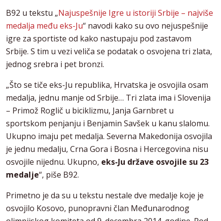
B92 u tekstu „
Najuspešnije Igre u istoriji Srbije – najviše
medalja među eks-Ju
“ navodi kako su ovo nejuspešnije
igre za sportiste od kako nastupaju pod zastavom
Srbije. S tim u vezi veliča se podatak o osvojena tri zlata,
jednog srebra i pet bronzi.
„Što se tiče eks-Ju republika, Hrvatska je osvojila osam
medalja, jednu manje od Srbije… Tri zlata ima i Slovenija
– Primož Roglič u biciklizmu, Janja Garnbret u
sportskom penjanju i Benjamin Savšek u kanu slalomu.
Ukupno imaju pet medalja. Severna Makedonija osvojila
je jednu medalju, Crna Gora i Bosna i Hercegovina nisu
osvojile nijednu. Ukupno,
eks-Ju države osvojile su 23
medalje
“, piše B92.
Primetno je da su u tekstu nestale dve medalje koje je
osvojilo Kosovo, punopravni član Međunarodnog