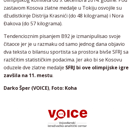
olimpijskog komiteta od 9. decembra 2014. godine. Pod
zastavom Kosova zlatne medalje u Tokiju osvojile su
džudistkinje Distrija Krasnići (do 48 kilograma) i Nora
Đakova (do 57 kilograma).
Tendencioznim pisanjem B92 je izmanipulisao svoje
čitaoce jer je u razmaku od samo jednog dana objavio
dva teksta o bilansu sportista sa prostora bivše SFRJ sa
različitim statističkim podacima. Jer ako bi se Kosovu
oduzele dve zlatne medalje
SFRJ bi ove olimpijske igre
zavšila na 11. mestu
.
Darko Šper (VOICE)
,
Foto: Koha