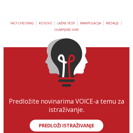
|
|
|
|
|
FACT-CHECKING
KOSOVO
LAŽNE VESTI
MANIPULACIJA
MEDALJE
OLIMPIJSKE IGRE
Predložite novinarima VOICE-a temu za
istraživanje.
PREDLOŽI ISTRAŽIVANJE