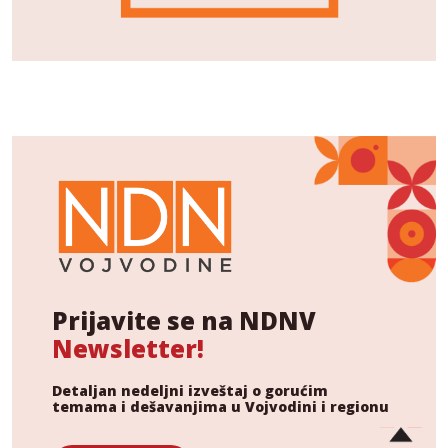
Prijavite se na NDNV
Newsletter!
Detaljan nedeljni izveštaj o gorućim
temama i dešavanjima u Vojvodini i regionu