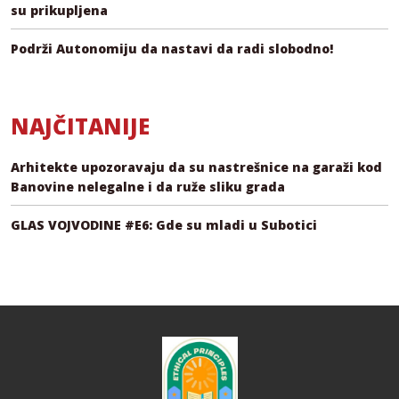
su prikupljena
Podrži Autonomiju da nastavi da radi slobodno!
NAJČITANIJE
Arhitekte upozoravaju da su nastrešnice na garaži kod
Banovine nelegalne i da ruže sliku grada
GLAS VOJVODINE #E6: Gde su mladi u Subotici