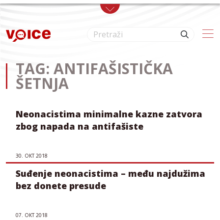
Skip to main content
TAG: ANTIFAŠISTIČKA
ŠETNJA
Neonacistima minimalne kazne zatvora
zbog napada na antifašiste
30. ОКТ 2018
Suđenje neonacistima – među najdužima
bez donete presude
07. ОКТ 2018