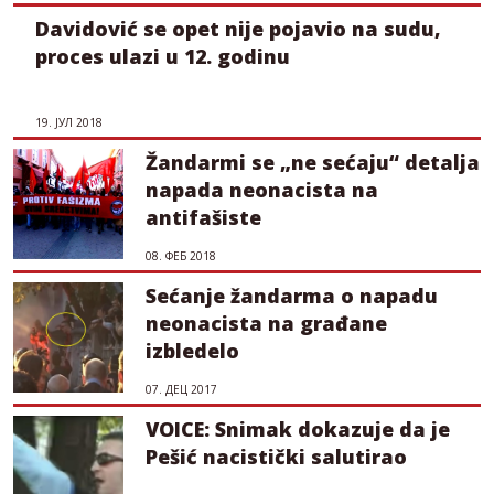
Davidović se opet nije pojavio na sudu,
proces ulazi u 12. godinu
19. ЈУЛ 2018
Žandarmi se „ne sećaju“ detalja
napada neonacista na
antifašiste
08. ФЕБ 2018
Sećanje žandarma o napadu
neonacista na građane
izbledelo
07. ДЕЦ 2017
VOICE: Snimak dokazuje da je
Pešić nacistički salutirao