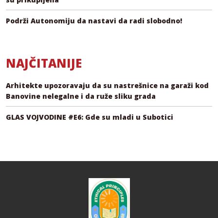
Podrži Autonomiju da nastavi da radi slobodno!
NAJČITANIJE
Arhitekte upozoravaju da su nastrešnice na garaži kod
Banovine nelegalne i da ruže sliku grada
GLAS VOJVODINE #E6: Gde su mladi u Subotici