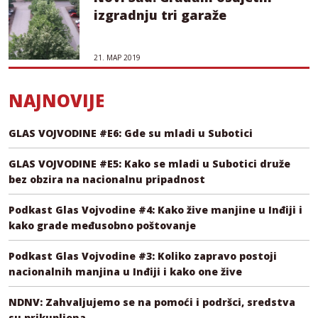
izgradnju tri garaže
21. МАР 2019
NAJNOVIJE
GLAS VOJVODINE #E6: Gde su mladi u Subotici
GLAS VOJVODINE #E5: Kako se mladi u Subotici druže
bez obzira na nacionalnu pripadnost
Podkast Glas Vojvodine #4: Kako žive manjine u Inđiji i
kako grade međusobno poštovanje
Podkast Glas Vojvodine #3: Koliko zapravo postoji
nacionalnih manjina u Inđiji i kako one žive
NDNV: Zahvaljujemo se na pomoći i podršci, sredstva
su prikupljena