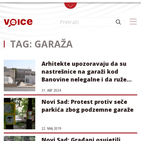
Skip to main content
TAG: GARAŽA
Arhitekte upozoravaju da su
nastrešnice na garaži kod
Banovine nelegalne i da ruže
sliku grada
31. АВГ 2024
Novi Sad: Protest protiv seče
parkića zbog podzemne garaže
22. МАЈ 2019
Novi Sad: Građani osujetili