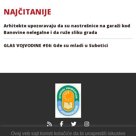
NAJČITANIJE
Arhitekte upozoravaju da su nastrešnice na garaži kod
Banovine nelegalne i da ruže sliku grada
GLAS VOJVODINE #E6: Gde su mladi u Subotici
Ovaj veb sajt koristi kolačiće da bi unapredili iskustvo