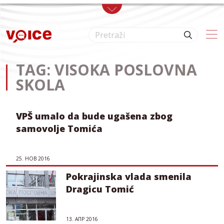
Skip to main content
TAG: VISOKA POSLOVNA
SKOLA
VPŠ umalo da bude ugašena zbog
samovolje Tomića
25. НОВ 2016
Pokrajinska vlada smenila
Dragicu Tomić
13. АПР 2016