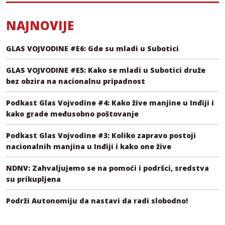
NAJNOVIJE
GLAS VOJVODINE #E6: Gde su mladi u Subotici
GLAS VOJVODINE #E5: Kako se mladi u Subotici druže
bez obzira na nacionalnu pripadnost
Podkast Glas Vojvodine #4: Kako žive manjine u Inđiji i
kako grade međusobno poštovanje
Podkast Glas Vojvodine #3: Koliko zapravo postoji
nacionalnih manjina u Inđiji i kako one žive
NDNV: Zahvaljujemo se na pomoći i podršci, sredstva
su prikupljena
Podrži Autonomiju da nastavi da radi slobodno!