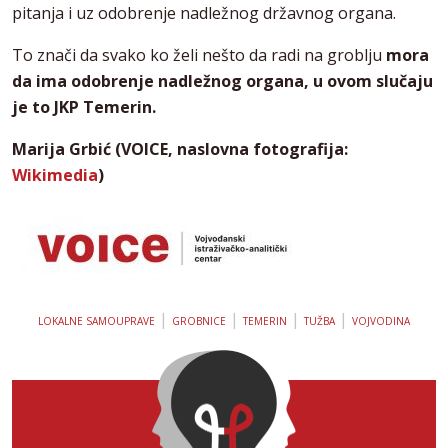
pitanja i uz odobrenje nadležnog državnog organa.
To znači da svako ko želi nešto da radi na groblju
mora
da ima odobrenje nadležnog organa, u ovom slučaju
je to JKP Temerin.
Marija Grbić (VOICE, naslovna fotografija:
Wikimedia
)
|
|
|
|
LOKALNE SAMOUPRAVE
GROBNICE
TEMERIN
TUŽBA
VOJVODINA