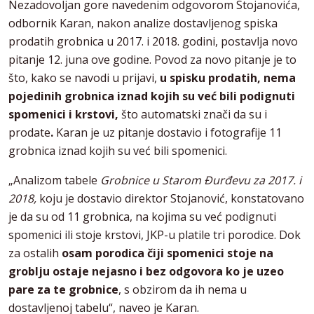
Nezadovoljan gore navedenim odgovorom Stojanovića,
odbornik Karan, nakon analize dostavljenog spiska
prodatih grobnica u 2017. i 2018. godini, postavlja novo
pitanje 12. juna ove godine. Povod za novo pitanje je to
što, kako se navodi u prijavi,
u spisku prodatih, nema
pojedinih grobnica iznad kojih su već bili podignuti
spomenici i krstovi,
što automatski znači da su i
prodate
.
Karan je uz pitanje dostavio i fotografije 11
grobnica iznad kojih su već bili spomenici.
„Analizom tabele
Grobnice u Starom Đurđevu za 2017. i
2018,
koju je dostavio direktor Stojanović, konstatovano
je da su od 11 grobnica, na kojima su već podignuti
spomenici ili stoje krstovi, JKP-u platile tri porodice. Dok
za ostalih
osam porodica čiji spomenici stoje na
groblju ostaje nejasno i bez odgovora ko je uzeo
pare za te grobnice
, s obzirom da ih nema u
dostavljenoj tabelu“, naveo je Karan.