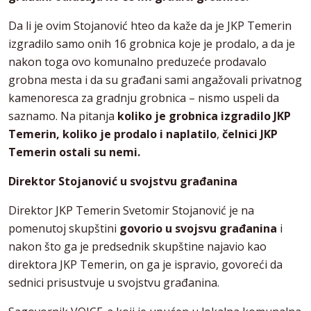
Da li je ovim Stojanović hteo da kaže da je JKP Temerin
izgradilo samo onih 16 grobnica koje je prodalo, a da je
nakon toga ovo komunalno preduzeće prodavalo
grobna mesta i da su građani sami angažovali privatnog
kamenoresca za gradnju grobnica – nismo uspeli da
saznamo. Na pitanja
koliko je grobnica izgradilo JKP
Temerin, koliko je prodalo i naplatilo
,
čelnici JKP
Temerin ostali su nemi.
Direktor Stojanović u svojstvu građanina
Direktor JKP Temerin Svetomir Stojanović je na
pomenutoj skupštini
govorio u svojsvu građanina
i
nakon što ga je predsednik skupštine najavio kao
direktora JKP Temerin, on ga je ispravio, govoreći da
sednici prisustvuje u svojstvu građanina.