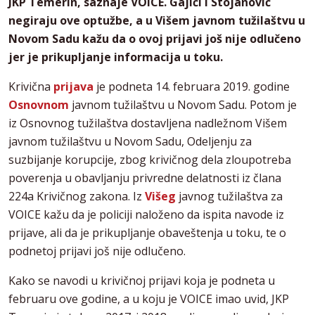
JKP Temerin, saznaje VOICE. Gajići i Stojanović
negiraju ove optužbe, a u Višem javnom tužilaštvu u
Novom Sadu kažu da o ovoj prijavi još nije odlučeno
jer je prikupljanje informacija u toku.
Krivična
prijava
je podneta 14. februara 2019. godine
Osnovnom
javnom tužilaštvu u Novom Sadu. Potom je
iz Osnovnog tužilaštva dostavljena nadležnom Višem
javnom tužilaštvu u Novom Sadu, Odeljenju za
suzbijanje korupcije, zbog krivičnog dela zloupotreba
poverenja u obavljanju privredne delatnosti iz člana
224a Krivičnog zakona. Iz
Višeg
javnog tužilaštva za
VOICE kažu da je policiji naloženo da ispita navode iz
prijave, ali da je prikupljanje obaveštenja u toku, te o
podnetoj prijavi još nije odlučeno.
Kako se navodi u krivičnoj prijavi koja je podneta u
februaru ove godine, a u koju je VOICE imao uvid, JKP