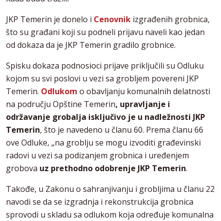
JKP Temerin je donelo i
Cenovnik
izgrađenih grobnica,
što su građani koji su podneli prijavu naveli kao jedan
od dokaza da je JKP Temerin gradilo grobnice.
Spisku dokaza podnosioci prijave priključili su Odluku
kojom su svi poslovi u vezi sa grobljem povereni JKP
Temerin.
Odlukom
o obavljanju komunalnih delatnosti
na području Opštine Temerin
, upravljanje i
održavanje grobalja isključivo je u nadležnosti JKP
Temerin
, što je navedeno u članu 60. Prema članu 66
ove Odluke, „na groblju se mogu izvoditi građevinski
radovi u vezi sa podizanjem grobnica i uređenjem
grobova
uz prethodno odobrenje JKP Temerin
.
Takođe, u Zakonu o sahranjivanju i grobljima u članu 22
navodi se da se izgradnja i rekonstrukcija grobnica
sprovodi u skladu sa odlukom koja određuje komunalna