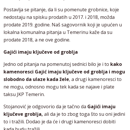
Postavlja se pitanje, da li su pomenute grobnice, koje
nedostaju na spisku prodatih u 2017. i 2018, možda
prodate 2019. godine. Naš sagovornik koji je upućen u
lokalna komunalna pitanja u Temerinu kaže da su
prodate 2018, a ne ove godine.
Gajići imaju ključeve od groblja
Jedno od pitanja na pomenutoj sednici bilo je i to
kako
kamenoresci Gajić imaju ključeve od groblja i mogu
slobodno da ulaze kada žele
, a drugi kamenoresci to
ne mogu, odnosno mogu tek kada se najave i plate
taksu JKP Temerin.
Stojanović je odgovorio da je tačno da
Gajići imaju
ključeve groblja,
ali da je to zbog toga što su oni jedini
to i tražili. Dodao je da će i drugi kamenoresci dobiti
kada budu tražili.