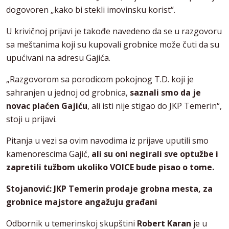
dogovoren „kako bi stekli imovinsku korist“.
U krivičnoj prijavi je takođe navedeno da se u razgovoru
sa meštanima koji su kupovali grobnice može čuti da su
upućivani na adresu Gajića.
„Razgovorom sa porodicom pokojnog T.D. koji je
sahranjen u jednoj od grobnica,
saznali smo da je
novac plaćen Gajiću
, ali isti nije stigao do JKP Temerin“,
stoji u prijavi.
Pitanja u vezi sa ovim navodima iz prijave uputili smo
kamenorescima Gajić,
ali su oni negirali sve optužbe i
zapretili tužbom ukoliko VOICE bude pisao o tome.
Stojanović: JKP Temerin prodaje grobna mesta, za
grobnice majstore angažuju građani
Odbornik u temerinskoj skupštini
Robert Karan
je u