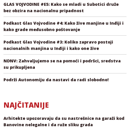
GLAS VOJVODINE #E5: Kako se mladi u Subotici druže
bez obzira na nacionalnu pripadnost
Podkast Glas Vojvodine #4: Kako žive manjine u Inđiji i
kako grade međusobno poštovanje
Podkast Glas Vojvodine #3: Koliko zapravo postoji
nacionalnih manjina u Inđiji i kako one žive
NDNV: Zahvaljujemo se na pomoći i podršci, sredstva
su prikupljena
Podrži Autonomiju da nastavi da radi slobodno!
NAJČITANIJE
Arhitekte upozoravaju da su nastrešnice na garaži kod
Banovine nelegalne i da ruže sliku grada