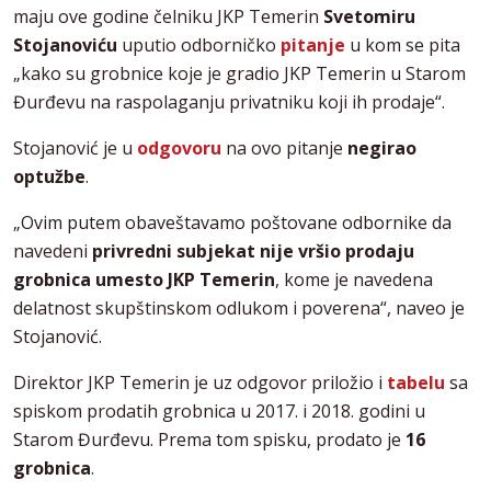
maju ove godine čelniku JKP Temerin
Svetomiru
Stojanoviću
uputio odborničko
pitanje
u kom se pita
„kako su grobnice koje je gradio JKP Temerin u Starom
Đurđevu na raspolaganju privatniku koji ih prodaje“.
Stojanović je u
odgovoru
na ovo pitanje
negirao
optužbe
.
„Ovim putem obaveštavamo poštovane odbornike da
navedeni
privredni subjekat nije vršio prodaju
grobnica umesto JKP Temerin
, kome je navedena
delatnost skupštinskom odlukom i poverena“, naveo je
Stojanović.
Direktor JKP Temerin je uz odgovor priložio i
tabelu
sa
spiskom prodatih grobnica u 2017. i 2018. godini u
Starom Đurđevu. Prema tom spisku, prodato je
16
grobnica
.