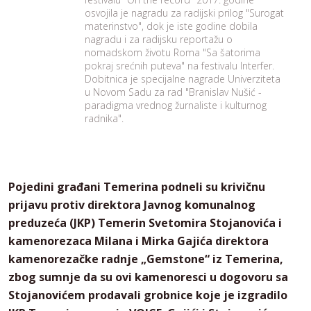
osvojila je nagradu za radijski prilog "Surogat
materinstvo", dok je iste godine dobila
nagradu i za radijsku reportažu o
nomadskom životu Roma "Sa šatorima
pokraj srećnih puteva" na festivalu Interfer.
Dobitnica je specijalne nagrade Univerziteta
u Novom Sadu za rad "Branislav Nušić -
paradigma vrednog žurnaliste i kulturnog
radnika".
Pojedini građani Temerina podneli su krivičnu
prijavu protiv direktora Javnog komunalnog
preduzeća (JKP) Temerin Svetomira Stojanovića i
kamenorezaca Milana i Mirka Gajića direktora
kamenorezačke radnje „Gemstone“ iz Temerina,
zbog sumnje da su ovi kamenoresci u dogovoru sa
Stojanovićem prodavali grobnice koje je izgradilo