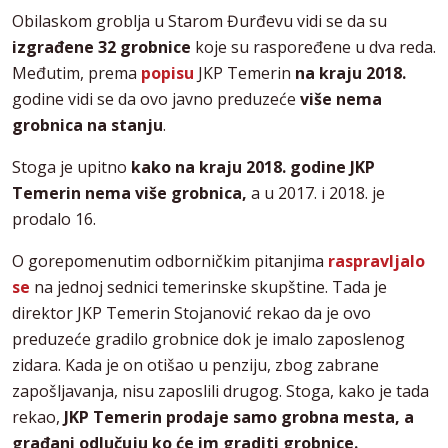
Obilaskom groblja u Starom Đurđevu vidi se da su
izgrađene 32 grobnice
koje su raspoređene u dva reda.
Međutim, prema
popisu
JKP Temerin
na kraju 2018.
godine vidi se da ovo javno preduzeće
više nema
grobnica na stanju
.
Stoga je upitno
kako na kraju 2018. godine JKP
Temerin nema više grobnica,
a u 2017. i 2018. je
prodalo 16.
O gorepomenutim odborničkim pitanjima
raspravljalo
se
na jednoj sednici temerinske skupštine. Tada je
direktor JKP Temerin Stojanović rekao da je ovo
preduzeće gradilo grobnice dok je imalo zaposlenog
zidara. Kada je on otišao u penziju, zbog zabrane
zapošljavanja, nisu zaposlili drugog. Stoga, kako je tada
rekao,
JKP Temerin prodaje samo grobna mesta, a
građani odlučuju ko će im graditi grobnice.