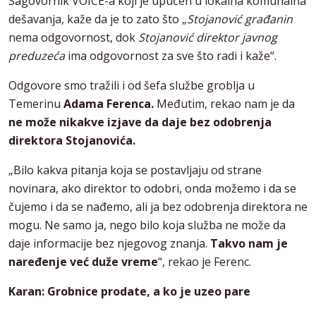
Sagovornik VOICE-a koji je upućen u lokalna komunalna
dešavanja, kaže da je to zato što „
Stojanović građanin
nema odgovornost, dok
Stojanović direktor javnog
preduzeća
ima odgovornost za sve što radi i kaže“.
Odgovore smo tražili i od šefa službe groblja u
Temerinu
Adama Ferenca.
Međutim, rekao nam je da
ne može nikakve izjave da daje bez odobrenja
direktora Stojanovića.
„Bilo kakva pitanja koja se postavljaju od strane
novinara, ako direktor to odobri, onda možemo i da se
čujemo i da se nađemo, ali ja bez odobrenja direktora ne
mogu. Ne samo ja, nego bilo koja služba ne može da
daje informacije bez njegovog znanja.
Takvo nam je
naređenje već duže vreme
“, rekao je Ferenc.
Karan: Grobnice prodate, a ko je uzeo pare