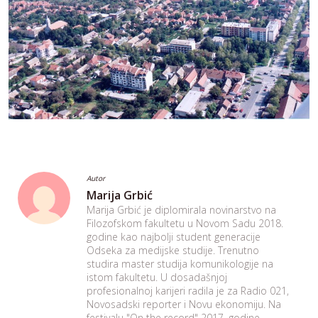
Autor
Marija Grbić
Marija Grbić je diplomirala novinarstvo na
Filozofskom fakultetu u Novom Sadu 2018.
godine kao najbolji student generacije
Odseka za medijske studije. Trenutno
studira master studija komunikologije na
istom fakultetu. U dosadašnjoj
profesionalnoj karijeri radila je za Radio 021,
Novosadski reporter i Novu ekonomiju. Na
festivalu "On the record" 2017. godine