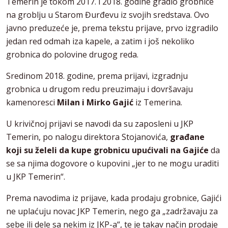
Temerin je tokom 2017. i 2018. godine gradio grobnice
na groblju u Starom Đurđevu iz svojih sredstava. Ovo
javno preduzeće je, prema tekstu prijave, prvo izgradilo
jedan red odmah iza kapele, a zatim i još nekoliko
grobnica do polovine drugog reda.
Sredinom 2018. godine, prema prijavi, izgradnju
grobnica u drugom redu preuzimaju i dovršavaju
kamenoresci
Milan i Mirko Gajić
iz Temerina.
U krivičnoj prijavi se navodi da su zaposleni u JKP
Temerin, po nalogu direktora Stojanovića,
građane
koji su želeli da kupe grobnicu upućivali na Gajiće
da
se sa njima dogovore o kupovini „jer to ne mogu uraditi
u JKP Temerin“.
Prema navodima iz prijave, kada prodaju grobnice, Gajići
ne uplaćuju novac JKP Temerin, nego ga „zadržavaju za
sebe ili dele sa nekim iz JKP-a“, te je takav način prodaje