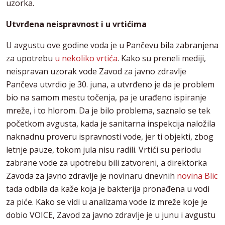
uzorka.
Utvrđena neispravnost i u vrtićima
U avgustu ove godine voda je u Pančevu bila zabranjena
za upotrebu
u nekoliko vrtića
. Kako su preneli mediji,
neispravan uzorak vode Zavod za javno zdravlje
Pančeva utvrdio je 30. juna, a utvrđeno je da je problem
bio na samom mestu točenja, pa je urađeno ispiranje
mreže, i to hlorom. Da je bilo problema, saznalo se tek
početkom avgusta, kada je sanitarna inspekcija naložila
naknadnu proveru ispravnosti vode, jer ti objekti, zbog
letnje pauze, tokom jula nisu radili. Vrtići su periodu
zabrane vode za upotrebu bili zatvoreni, a direktorka
Zavoda za javno zdravlje je novinaru dnevnih
novina Blic
tada odbila da kaže koja je bakterija pronađena u vodi
za piće. Kako se vidi u analizama vode iz mreže koje je
dobio VOICE, Zavod za javno zdravlje je u junu i avgustu