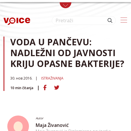
Skip to main content
VODA U PANČEVU:
NADLEŽNI OD JAVNOSTI
KRIJU OPASNE BAKTERIJE?
30. нов 2016.
ISTRAŽIVANJA
10
min čitanja
Autor
Maja Živanović