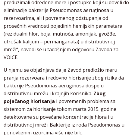
preduzimali određene mere i postupke koji su doveli do
eliminacije bakterije Pseudomonas aeruginosa u
rezervoarima, ali i povremenog odstupanja od
prosečnih vrednosti pojedinih hemijskih parametara
(rezidualni hlor, boja, mutnoća, amonijak, gvožđe,
utrošak kalijum – permanganata) u distributivnoj
mreži“, navodi se u tadašnjem odgovoru Zavoda za
VOICE.
U njemu se objašnjava da je Zavod predložio meru
pranja rezervoara i redovno hlorisanje zbog rizika da
bakterije Pseudomonas aeruginosa dospe u
distributivnu mrežu i krajnjih korisnika.
Zbog
pojačanog hlorisanja
i povremenih problema sa
sistemom za hlorisanje tokom marta 2015. godine
detektovane su povećane koncentracije hlora i u
distributivnoj mreži. Bakterije iz roda Pseudomonas u
ponovljenim uzorcima više nije bilo.