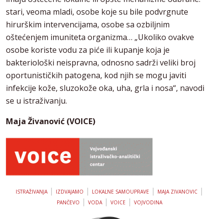
stari, veoma mladi, osobe koje su bile podvrgnute
hirurškim intervencijama, osobe sa ozbiljnim
oštećenjem imuniteta organizma… „Ukoliko ovakve
osobe koriste vodu za piće ili kupanje koja je
bakteriološki neispravna, odnosno sadrži veliki broj
oportunističkih patogena, kod njih se mogu javiti
infekcije kože, sluzokože oka, uha, grla i nosa“, navodi
se u istraživanju.
Maja Živanović (VOICE)
|
|
|
|
ISTRAŽIVANJA
IZDVAJAMO
LOKALNE SAMOUPRAVE
MAJA ZIVANOVIC
|
|
|
PANČEVO
VODA
VOICE
VOJVODINA