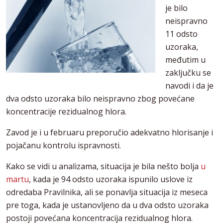
je bilo
neispravno
11 odsto
uzoraka,
međutim u
zaključku se
navodi i da je
dva odsto uzoraka bilo neispravno zbog povećane
koncentracije rezidualnog hlora.
Zavod je i u februaru preporučio adekvatno hlorisanje i
pojačanu kontrolu ispravnosti.
Kako se vidi u analizama, situacija je bila nešto bolja
u
martu
, kada je 94 odsto uzoraka ispunilo uslove iz
odredaba Pravilnika, ali se ponavlja situacija iz meseca
pre toga, kada je ustanovljeno da u dva odsto uzoraka
postoji povećana koncentracija rezidualnog hlora.