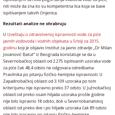
niti može da zna ko su kompetentna lica koja se bave
ispitivanjem takvih činjenica.
Rezultati analize ne ohrabruju
U
Izveštaju o zdravstvenoj ispravnosti vode za piće
javnih vodovoda i vodnih objekata u Srbiji za 2015.
godinu
koji je objavio Institut za javno zdravlje „Dr Milan
Jovanović Batut“ iz Beograda konstatuje se da u
Severnobačkoj oblasti od 2.275 ispitivanih uzoraka vode
za piće čak 48,4 odsto ne odgovara odredbama
Pravilnika po pitanju fizičko-hemijske ispravnosti. U
Zapadnobačkoj oblasti od 3.109 uzoraka po tom
kriterijumu nije ispravno preko 37 odsto. U Južnobačkoj
oblasti od preko osam hiljada uzoraka prošle godine
nije bilo ispravno 18 odsto, dok u Severnobanatskoj
oblasti od preko dve i po hiljade uzoraka čak 89 odsto
nije bilo ispravno po pitanju fizičko-hemijske