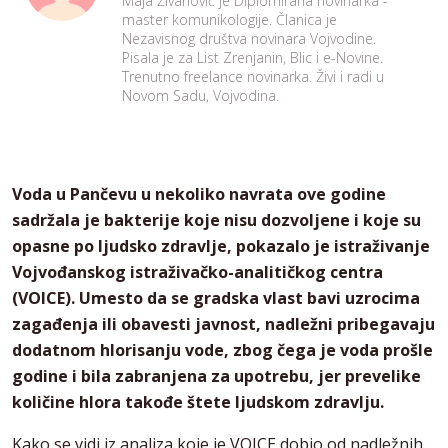
Maja Živanović je Diplomirana novinarka -
master komunikologije. Članica je
Nezavisnog društva novinara Vojvodine.
Pisala je za List Zrenjanin, Blic i e-Novine.
Trenutno freelance novinarka. Živi i radi u
Novom Sadu, Vojvodina.
Voda u Pančevu u nekoliko navrata ove godine
sadržala je bakterije koje nisu dozvoljene i koje su
opasne po ljudsko zdravlje, pokazalo je istraživanje
Vojvođanskog istraživačko-analitičkog centra
(VOICE). Umesto da se gradska vlast bavi uzrocima
zagađenja ili obavesti javnost, nadležni pribegavaju
dodatnom hlorisanju vode, zbog čega je voda prošle
godine i bila zabranjena za upotrebu, jer prevelike
količine hlora takođe štete ljudskom zdravlju.
Kako se vidi iz analiza koje je VOICE dobio od nadležnih