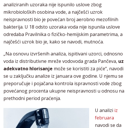
analiziranih uzoraka nije ispunilo uslove zbog
mikrobioloških osobina vode, a najčešći uzrok
neispravnosti bio je povećan broj aerobno mezofilnih
bakterija. U 18 odsto uzoraka voda nije ispunila uslove
odredaba Pravilnika o fizičko-hemijskim parametrima, a
najčešći uzrok bio je, kako se navodi, mutnoća.
„Na osnovu izvršenih analiza, ispitivani uzorci, odnosno
voda iz distributivne mreže vodovoda grada Pančeva,
uz
adekvatno hlorisanje
može se koristiti za piće“, navodi
se u zaključku analize iz januara ove godine. U njemu se
preporučuje i pojačana kontrola ispravnosti vode zbog
povećanog procenta ukupne neispravnosti u odnosu na
prethodni period praćenja.
U analizi
iz
februara
navodi se da