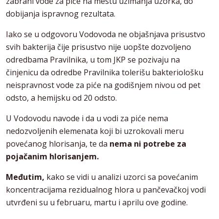
zabrani vode za piće na mestu uzimanja uzorka, do
dobijanja ispravnog rezultata.
Iako se u odgovoru Vodovoda ne objašnjava prisustvo
svih bakterija čije prisustvo nije uopšte dozvoljeno
odredbama Pravilnika, u tom JKP se pozivaju na
činjenicu da odredbe Pravilnika tolerišu bakteriološku
neispravnost vode za piće na godišnjem nivou od pet
odsto, a hemijsku od 20 odsto.
U Vodovodu navode i da u vodi za piće nema
nedozvoljenih elemenata koji bi uzrokovali meru
povećanog hlorisanja, te da
nema ni potrebe za
pojačanim hlorisanjem.
Međutim,
kako se vidi u analizi uzorci sa povećanim
koncentracijama rezidualnog hlora u pančevačkoj vodi
utvrđeni su u februaru, martu i aprilu ove godine.