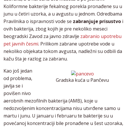
Koliformne bakterije fekalnog porekla pronađene su u
junu u četiri uzorka, a u avgustu u jednom. Odredbama
Pravilnika o ispravnosti vode se
zabranjuje prisustvo
i
ovih bakterija, zbog kojih je pre nekoliko meseci
beogradski Zavod za javno zdravlje
zabranio upotrebu
pet javnih česmi
. Prilikom zabrane upotrebe vode u
nekoliko objekata tokom avgusta, nadležni su odbili da
kažu šta je razlog za zabranu.
Kao još jedan
od problema,
Gradska kuća u Pančevu
javlja se i
povišen nivo
aerobnih mezofilnih bakterija (AMB), koje u
nedozvoljenim koncentracijama nisu utvrđene samo u
martu i junu. U januaru i februaru te bakterije su u
povećanoj koncentraciji bile pronađene u šest uzoraka,