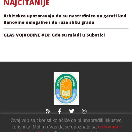
NAJČITANIJE
Arhitekte upozoravaju da su nastrešnice na garaži kod
Banovine nelegalne i da ruže sliku grada
GLAS VOJVODINE #E6: Gde su mladi u Subotici
Ovaj veb sajt koristi kolačiće da bi unapredili iskustvo
21000 Novi Sad
Sutjeska2
korisnika. Molimo Vas da se upoznate sa
uslovima i
voicendnv@gmail.com