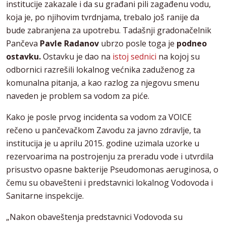
institucije zakazale i da su građani pili zagađenu vodu,
koja je, po njihovim tvrdnjama, trebalo još ranije da
bude zabranjena za upotrebu. Tadašnji gradonačelnik
Pančeva
Pavle Radanov
ubrzo posle toga je
podneo
ostavku.
Ostavku je dao na
istoj sednici
na kojoj su
odbornici razrešili lokalnog većnika zaduženog za
komunalna pitanja, a kao razlog za njegovu smenu
naveden je problem sa vodom za piće.
Kako je posle prvog incidenta sa vodom za VOICE
rečeno u pančevačkom Zavodu za javno zdravlje, ta
institucija je u aprilu 2015. godine uzimala uzorke u
rezervoarima na postrojenju za preradu vode i utvrdila
prisustvo opasne bakterije Pseudomonas aeruginosa, o
čemu su obavešteni i predstavnici lokalnog Vodovoda i
Sanitarne inspekcije.
„Nakon obaveštenja predstavnici Vodovoda su