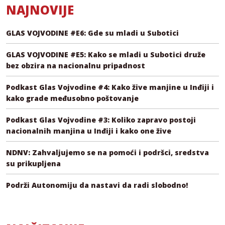
NAJNOVIJE
GLAS VOJVODINE #E6: Gde su mladi u Subotici
GLAS VOJVODINE #E5: Kako se mladi u Subotici druže
bez obzira na nacionalnu pripadnost
Podkast Glas Vojvodine #4: Kako žive manjine u Inđiji i
kako grade međusobno poštovanje
Podkast Glas Vojvodine #3: Koliko zapravo postoji
nacionalnih manjina u Inđiji i kako one žive
NDNV: Zahvaljujemo se na pomoći i podršci, sredstva
su prikupljena
Podrži Autonomiju da nastavi da radi slobodno!