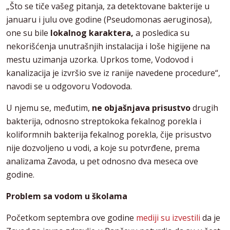
„Što se tiče vašeg pitanja, za detektovane bakterije u
januaru i julu ove godine (Pseudomonas aeruginosa),
one su bile
lokalnog karaktera,
a posledica su
nekorišćenja unutrašnjih instalacija i loše higijene na
mestu uzimanja uzorka. Uprkos tome, Vodovod i
kanalizacija je izvršio sve iz ranije navedene procedure“,
navodi se u odgovoru Vodovoda.
U njemu se, međutim,
ne objašnjava prisustvo
drugih
bakterija, odnosno streptokoka fekalnog porekla i
koliformnih bakterija fekalnog porekla, čije prisustvo
nije dozvoljeno u vodi, a koje su potvrđene, prema
analizama Zavoda, u pet odnosno dva meseca ove
godine.
Problem sa vodom u školama
Početkom septembra ove godine
mediji su izvestili
da je