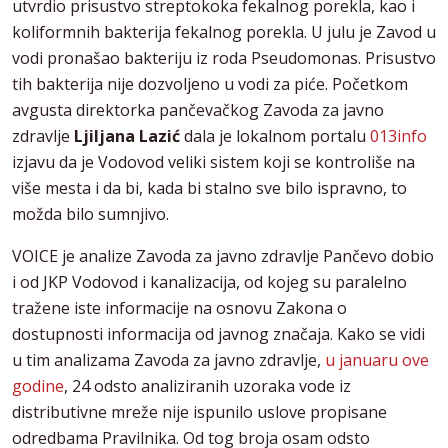
utvrdio prisustvo streptokoka fekalnog porekla, kao i
koliformnih bakterija fekalnog porekla. U julu je Zavod u
vodi pronašao bakteriju iz roda Pseudomonas. Prisustvo
tih bakterija nije dozvoljeno u vodi za piće. Početkom
avgusta direktorka pančevačkog Zavoda za javno
zdravlje
Ljiljana Lazić
dala je lokalnom portalu
013info
izjavu da je Vodovod veliki sistem koji se kontroliše na
više mesta i da bi, kada bi stalno sve bilo ispravno, to
možda bilo sumnjivo.
VOICE je analize Zavoda za javno zdravlje Pančevo dobio
i od JKP Vodovod i kanalizacija, od kojeg su paralelno
tražene iste informacije na osnovu Zakona o
dostupnosti informacija od javnog značaja. Kako se vidi
u tim analizama Zavoda za javno zdravlje,
u januaru ove
godine
, 24 odsto analiziranih uzoraka vode iz
distributivne mreže nije ispunilo uslove propisane
odredbama Pravilnika. Od tog broja osam odsto