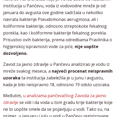
institucija u Pančevu, voda iz vodovodne mreže je od
januara do avgusta ove godine sadržala u nekoliko
navrata bakterije Pseudomonas aeruginosa, ali i
koliformne bakterije
,
odnosno streptokoke fekalnog
porekla, kao i koliformne bakterije fekalnog porekla.
Prisustvo ovih bakterija, prema odredbama Pravilnika o
higijenskoj ispravnosti vode za piće,
nije uopšte
dozvoljeno.
Zavod za javno zdravlje u Pančevu analizirao je vodu iz
mreže svakog meseca, a
najveći procenat neispravnih
uzoraka
ta institucija zabeležila je u junu i avgustu,
kada je bilo neispravno 18, odnosno 19 odsto uzoraka.
Međutim,
u analizama pančevačkog Zavoda za javno
zdravlje
se vidi i da voda u tom gradu krije bakterije koje
ne bi uopšte smele da se pojavljuju u vodi. Tako su, na
primer, u januaru i julu u vodi u Pančevu registrovane