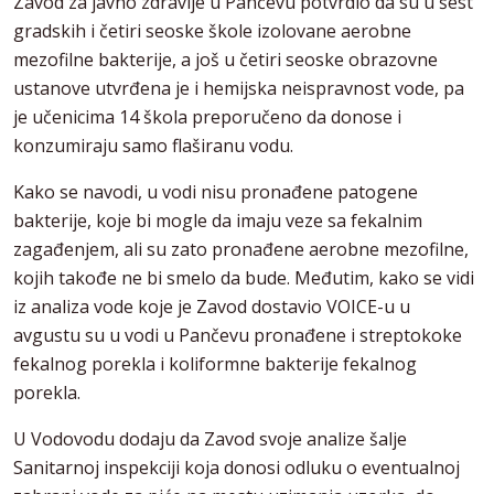
Zavod za javno zdravlje u Pančevu potvrdio da su u šest
gradskih i četiri seoske škole izolovane aerobne
mezofilne bakterije, a još u četiri seoske obrazovne
ustanove utvrđena je i hemijska neispravnost vode, pa
je učenicima 14 škola preporučeno da donose i
konzumiraju samo flaširanu vodu.
Kako se navodi, u vodi nisu pronađene patogene
bakterije, koje bi mogle da imaju veze sa fekalnim
zagađenjem, ali su zato pronađene aerobne mezofilne,
kojih takođe ne bi smelo da bude. Međutim, kako se vidi
iz analiza vode koje je Zavod dostavio VOICE-u u
avgustu su u vodi u Pančevu pronađene i streptokoke
fekalnog porekla i koliformne bakterije fekalnog
porekla.
U Vodovodu dodaju da Zavod svoje analize šalje
Sanitarnoj inspekciji koja donosi odluku o eventualnoj