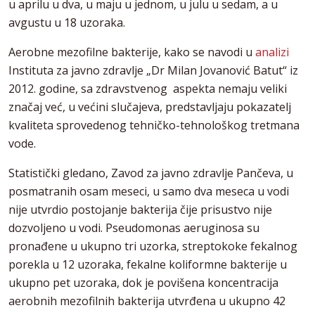
u aprilu u dva, u maju u jednom, u julu u sedam, a u
avgustu u 18 uzoraka.
Aerobne mezofilne bakterije, kako se navodi u
analizi
Instituta za javno zdravlje „Dr Milan Jovanović Batut“ iz
2012. godine, sa zdravstvenog aspekta nemaju veliki
značaj već, u većini slučajeva, predstavljaju pokazatelj
kvaliteta sprovedenog tehničko-tehnološkog tretmana
vode.
Statistički gledano, Zavod za javno zdravlje Pančeva, u
posmatranih osam meseci, u samo dva meseca u vodi
nije utvrdio postojanje bakterija čije prisustvo nije
dozvoljeno u vodi. Pseudomonas aeruginosa su
pronađene u ukupno tri uzorka, streptokoke fekalnog
porekla u 12 uzoraka, fekalne koliformne bakterije u
ukupno pet uzoraka, dok je povišena koncentracija
aerobnih mezofilnih bakterija utvrđena u ukupno 42