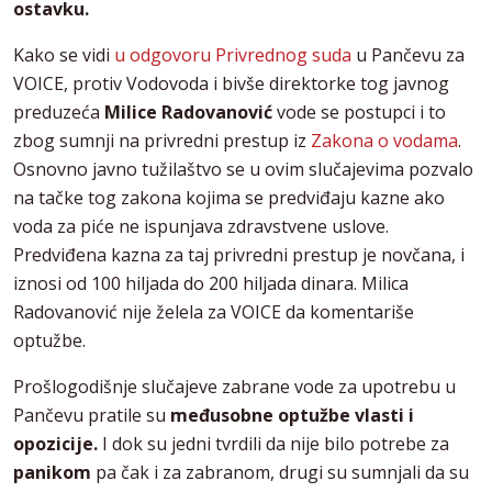
ostavku.
Kako se vidi
u odgovoru Privrednog suda
u Pančevu za
VOICE, protiv Vodovoda i bivše direktorke tog javnog
preduzeća
Milice Radovanović
vode se postupci i to
zbog sumnji na privredni prestup iz
Zakona o vodama
.
Osnovno javno tužilaštvo se u ovim slučajevima pozvalo
na tačke tog zakona kojima se predviđaju kazne ako
voda za piće ne ispunjava zdravstvene uslove.
Predviđena kazna za taj privredni prestup je novčana, i
iznosi od 100 hiljada do 200 hiljada dinara. Milica
Radovanović nije želela za VOICE da komentariše
optužbe.
Prošlogodišnje slučajeve zabrane vode za upotrebu u
Pančevu pratile su
međusobne optužbe vlasti i
opozicije.
I dok su jedni tvrdili da nije bilo potrebe za
panikom
pa čak i za zabranom, drugi su sumnjali da su