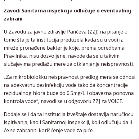
Zavod: Sanitarna inspekcija odlučuje o eventualnoj
zabrani
U Zavodu za javno zdravlje Pančeva (ZZJ) na pitanje o
tome šta je ta institucija preduzela kada su u vodi iz
mreže pronađene bakterije koje, prema odredbama
Pravilnika, nisu dozvoljene, navode da se u takvim
slučajevima predlažu mere za otklanjanje neispravnosti.
„Za mikrobiološku neispravnost predlog mera se odnosi
na adekvatnu dezinfekciju vode tako da koncentracije
rezidualnog hlora bude do 0.5mg/L i obavezna ponovna
kontrola vode“, navodi se u odgovoru ZZJ za VOICE.
Dodaje se i da ta institucija izveštaje dostavlja naručiocu
ispitivanja, kao i Sanitarnoj inspekciji, koji odlučuju da li
će se zabraniti korišćenje vode za piće.