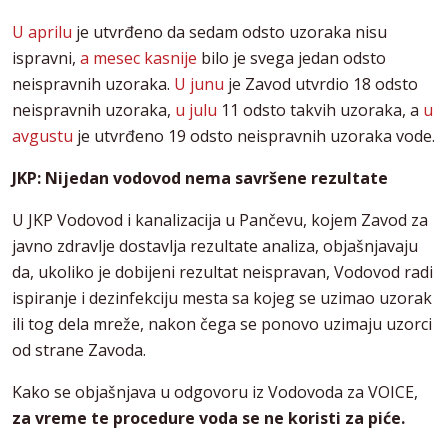
U aprilu
je utvrđeno da sedam odsto uzoraka nisu
ispravni,
a mesec kasnije
bilo je svega jedan odsto
neispravnih uzoraka.
U junu
je Zavod utvrdio 18 odsto
neispravnih uzoraka,
u julu
11 odsto takvih uzoraka, a
u
avgustu
je utvrđeno 19 odsto neispravnih uzoraka vode.
JKP: Nijedan vodovod nema savršene rezultate
U JKP Vodovod i kanalizacija u Pančevu, kojem Zavod za
javno zdravlje dostavlja rezultate analiza, objašnjavaju
da, ukoliko je dobijeni rezultat neispravan, Vodovod radi
ispiranje i dezinfekciju mesta sa kojeg se uzimao uzorak
ili tog dela mreže, nakon čega se ponovo uzimaju uzorci
od strane Zavoda.
Kako se objašnjava u odgovoru iz Vodovoda za VOICE,
za vreme te procedure voda se ne koristi za piće.