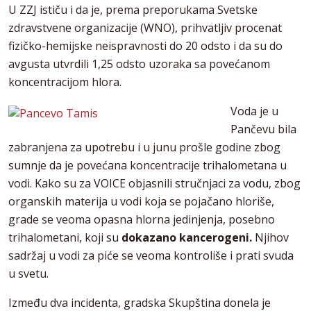
U ZZJ ističu i da je, prema preporukama Svetske
zdravstvene organizacije (WNO), prihvatljiv procenat
fizičko-hemijske neispravnosti do 20 odsto i da su do
avgusta utvrdili 1,25 odsto uzoraka sa povećanom
koncentracijom hlora.
Voda je u
Pančevu bila
zabranjena za upotrebu i u junu prošle godine zbog
sumnje da je povećana koncentracije trihalometana u
vodi. Kako su za VOICE objasnili stručnjaci za vodu, zbog
organskih materija u vodi koja se pojačano hloriše,
grade se veoma opasna hlorna jedinjenja, posebno
trihalometani, koji su
dokazano kancerogeni.
Njihov
sadržaj u vodi za piće se veoma kontroliše i prati svuda
u svetu.
Između dva incidenta, gradska Skupština donela je