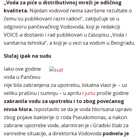
„Voda za piće u distributivnoj mreži je odličnog
kvaliteta.
Nijedan vodovod nema savršene rezultate o
čemu su publikovani razni radovi“, zaključuje se u
odgovoru pančevačkog Vodovoda, koji je redakciji
VOICE-a dostavio i rad publikovan u časopisu „Voda i
sanitarna tehnika“, a koji je u vezi sa vodom u Beogradu.
Slučaj ipak na sudu
Iako ove godine
voda u Pančevu
nije bila zabranjena za upotrebu, lokalna vlast je – uz
veliku prašinu i sumnju – u aprilu i
junu
prošle godine
zabranila vodu za upotrebu i to zbog povećanog
nivoa hlora.
Ispostavilo se da je voda hlorisana upravo
zbog pojave bakterije iz roda Pseudomonas, a nakon
zabrane upotrebe vode, alarmiran je i Gradski štab za
vanredne situacije, a direktorka Vodovoda
podnela je