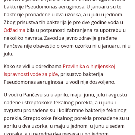
bakterije Pseudomonas aeruginosa. U januaru su te
bakterije pronađene u dva uzorka, a u julu u jednom.
Zbog prisustva tih bakterija je pre dve godine voda u
Odžacima
bila u potpunosti zabranjena za upotrebu u
nekoliko navrata. Zavod za javno zdravlje građane
Pančeva nije obavestio o ovom uzorku ni u januaru, ni u
julu.
Kako se vidi u odredbama
Pravilnika o higijenskoj
ispravnosti vode za piće
, prisustvo bakterija
Pseudomonas aeruginosa u vodi nije dozvoljeno.
U vodi u Pančevu su u aprilu, maju, junu, julu i avgustu
nađene i streptokoke fekalnog porekla, a u junu i
avgustu pronađene su i koliformne bakterije fekalnog
porekla. Streptokoke fekalnog porekla pronađene su u
aprilu u dva uzorka, u maju u jednom, u junu u sedam
uzoraka, a u naredna dva meseca u po jednom.