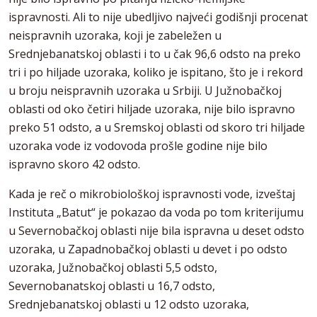
ispravnosti. Ali to nije ubedljivo najveći godišnji procenat
neispravnih uzoraka, koji je zabeležen u
Srednjebanatskoj oblasti i to u čak 96,6 odsto na preko
tri i po hiljade uzoraka, koliko je ispitano, što je i rekord
u broju neispravnih uzoraka u Srbiji. U Južnobačkoj
oblasti od oko četiri hiljade uzoraka, nije bilo ispravno
preko 51 odsto, a u Sremskoj oblasti od skoro tri hiljade
uzoraka vode iz vodovoda prošle godine nije bilo
ispravno skoro 42 odsto.
Kada je reč o mikrobiološkoj ispravnosti vode, izveštaj
Instituta „Batut“ je pokazao da voda po tom kriterijumu
u Severnobačkoj oblasti nije bila ispravna u deset odsto
uzoraka, u Zapadnobačkoj oblasti u devet i po odsto
uzoraka, Južnobačkoj oblasti 5,5 odsto,
Severnobanatskoj oblasti u 16,7 odsto,
Srednjebanatskoj oblasti u 12 odsto uzoraka,