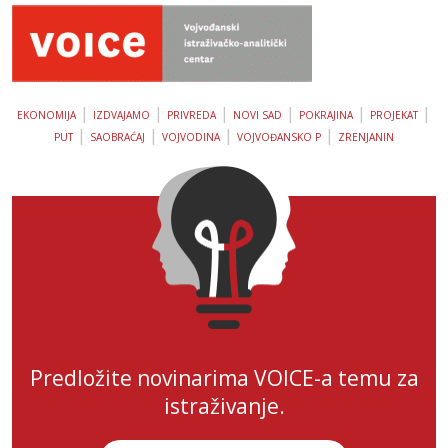
|
|
|
|
|
|
EKONOMIJA
IZDVAJAMO
PRIVREDA
NOVI SAD
POKRAJINA
PROJEKAT
|
|
|
|
PUT
SAOBRAĆAJ
VOJVODINA
VOJVOĐANSKO P
ZRENJANIN
Predložite novinarima VOICE-a temu za
istraživanje.