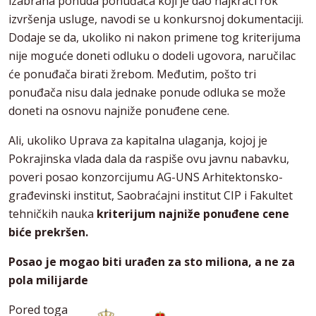
izabrana ponuda ponuđača koji je dao najkraći rok
izvršenja usluge, navodi se u konkursnoj dokumentaciji.
Dodaje se da, ukoliko ni nakon primene tog kriterijuma
nije moguće doneti odluku o dodeli ugovora, naručilac
će ponuđača birati žrebom. Međutim, pošto tri
ponuđača nisu dala jednake ponude odluka se može
doneti na osnovu najniže ponuđene cene.
Ali, ukoliko Uprava za kapitalna ulaganja, kojoj je
Pokrajinska vlada dala da raspiše ovu javnu nabavku,
poveri posao konzorcijumu AG-UNS Arhitektonsko-
građevinski institut, Saobraćajni institut CIP i Fakultet
tehničkih nauka
kriterijum najniže ponuđene cene
biće prekršen.
Posao je mogao biti urađen za sto miliona, a ne za
pola milijarde
Pored toga