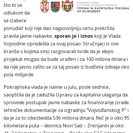
što bi se
odlukom da
se izabere
ponuđač koji nije dao najpovoljniju cenu prekršila
pravila javne nabavke,
sporan je i iznos
koji je Vlada
Vojvodine opredelila za ovaj posao. Stručnjaci iz ove
branše s kojima smo razgovarali tvrde da je idejni
projekat mogao da bude urađen i za 100 milona dinara i
da nije jasno zašto se za taj posao iz budžeta izdvaja oko
pola milijarde.
Pokrajinska vlada je naime u julu, posle sednice,
saopštila da je zadužila Upravu za kapitalna ulaganja da
sprovede postupak javne nabavke za finansiranje izrade
tehničke dokumentacije za izgradnju “Vojvođanskog P” i
da je za to obezbedila 536 miliona dinara. Reč je o oko 95
kilometara puta – deonica Novi Sad – Zrenjanin je oko