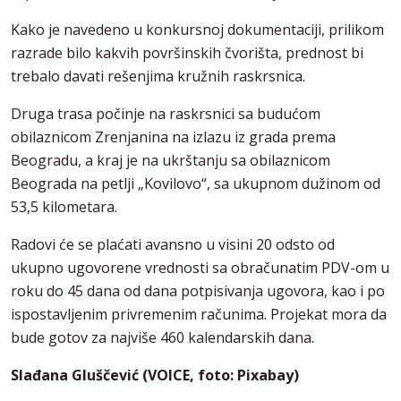
Kako je navedeno u konkursnoj dokumentaciji, prilikom
razrade bilo kakvih površinskih čvorišta, prednost bi
trebalo davati rešenjima kružnih raskrsnica.
Druga trasa počinje na raskrsnici sa budućom
obilaznicom Zrenjanina na izlazu iz grada prema
Beogradu, a kraj je na ukrštanju sa obilaznicom
Beograda na petlji „Kovilovo“, sa ukupnom dužinom od
53,5 kilometara.
Radovi će se plaćati avansno u visini 20 odsto od
ukupno ugovorene vrednosti sa obračunatim PDV-om u
roku do 45 dana od dana potpisivanja ugovora, kao i po
ispostavljenim privremenim računima. Projekat mora da
bude gotov za najviše 460 kalendarskih dana.
Slađana Gluščević (VOICE, foto: Pixabay)