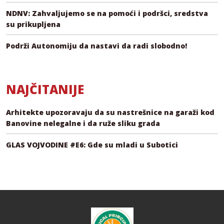
NDNV: Zahvaljujemo se na pomoći i podršci, sredstva
su prikupljena
Podrži Autonomiju da nastavi da radi slobodno!
NAJČITANIJE
Arhitekte upozoravaju da su nastrešnice na garaži kod
Banovine nelegalne i da ruže sliku grada
GLAS VOJVODINE #E6: Gde su mladi u Subotici