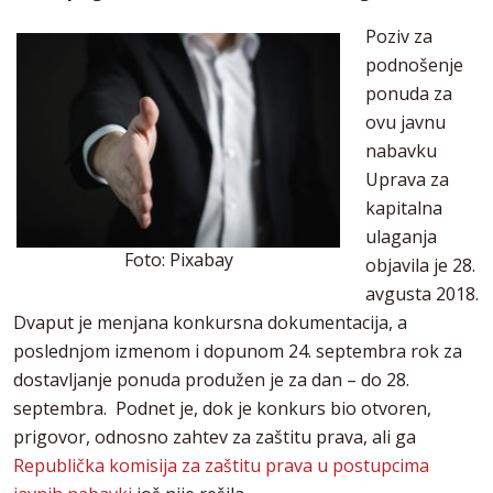
Poziv za
podnošenje
ponuda za
ovu javnu
nabavku
Uprava za
kapitalna
ulaganja
Foto: Pixabay
objavila je 28.
avgusta 2018.
Dvaput je menjana konkursna dokumentacija, a
poslednjom izmenom i dopunom 24. septembra rok za
dostavljanje ponuda produžen je za dan – do 28.
septembra. Podnet je, dok je konkurs bio otvoren,
prigovor, odnosno zahtev za zaštitu prava, ali ga
Republička komisija za zaštitu prava u postupcima