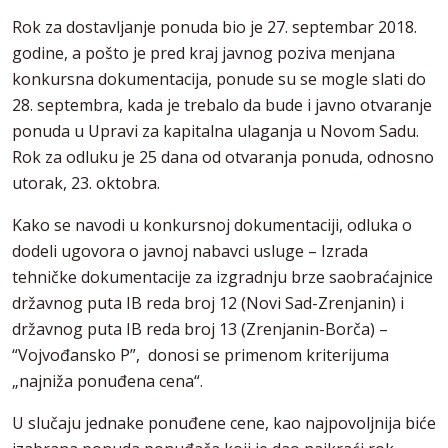
Rok za dostavljanje ponuda bio je 27. septembar 2018.
godine, a pošto je pred kraj javnog poziva menjana
konkursna dokumentacija, ponude su se mogle slati do
28. septembra, kada je trebalo da bude i javno otvaranje
ponuda u Upravi za kapitalna ulaganja u Novom Sadu.
Rok za odluku je 25 dana od otvaranja ponuda, odnosno
utorak, 23. oktobra.
Kako se navodi u konkursnoj dokumentaciji, odluka o
dodeli ugovora o javnoj nabavci usluge – Izrada
tehničke dokumentacije za izgradnju brze saobraćajnice
državnog puta IB reda broj 12 (Novi Sad-Zrenjanin) i
državnog puta IB reda broj 13 (Zrenjanin-Borča) –
“Vojvođansko P”, donosi se primenom kriterijuma
„najniža ponuđena cena“.
U slučaju jednake ponuđene cene, kao najpovoljnija biće