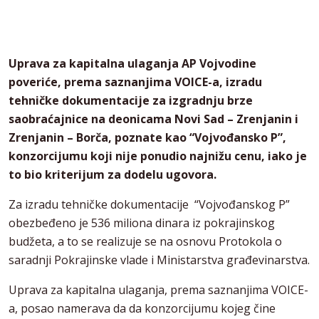
Uprava za kapitalna ulaganja AP Vojvodine
poveriće, prema saznanjima VOICE-a, izradu
tehničke dokumentacije za izgradnju brze
saobraćajnice na deonicama Novi Sad – Zrenjanin i
Zrenjanin – Borča, poznate kao “Vojvođansko P”,
konzorcijumu koji nije ponudio najnižu cenu, iako je
to bio kriterijum za dodelu ugovora.
Za izradu tehničke dokumentacije “Vojvođanskog P”
obezbeđeno je 536 miliona dinara iz pokrajinskog
budžeta, a to se realizuje se na osnovu Protokola o
saradnji Pokrajinske vlade i Ministarstva građevinarstva.
Uprava za kapitalna ulaganja, prema saznanjima VOICE-
a, posao namerava da da konzorcijumu kojeg čine