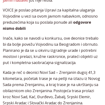
javnih nabavki
još nije rešila.
VOICE je poslao pitanja Upravi za kapitalna ulaganja
Vojvodine u vezi sa ovom javnom nabavkom, odnosno
preduzećima koja su poslala ponude ali
odgovore
nismo dobili
Inače, kako se navodi u konkursu, ove deonice trebalo
bi da bolje povežu Vojvodinu sa Beogradom i obrnuto.
Planirano je da se u okviru izgradnje urade i potrebni
mostovi i prelazi, kružne raskrsnice, prateći objekti uz
put i kompletna saobraćajna signalizacija.
Kada je reč o deonici Novi Sad – Zrenjanin dugoj 41,3
kilometara, početak trase je na petlji na izlazu iz Novog
Sada prema Zrenjaninu, a kraj trase je na ukrštanju sa
obilaznicom oko Zrenjanina. Postojeća trasa prolazi
kroz Novi Sad, Kać, Đurđevo, Žabalj, Srpski Elemir,
Srpski Aradac i Slovački Aradac do Zrenjanina.