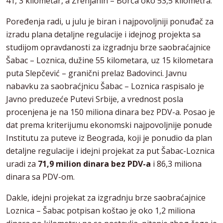
41, 3 kilometar, a Zrenjanin – Borča oko 53,5 kilometra.
Poređenja radi, u julu je biran i najpovoljniji ponuđač za
izradu plana detaljne regulacije i idejnog projekta sa
studijom opravdanosti za izgradnju brze saobraćajnice
Šabac – Loznica, dužine 55 kilometara, uz 15 kilometara
puta Slepčević – granični prelaz Badovinci. Javnu
nabavku za saobraćjnicu Šabac – Loznica raspisalo je
Javno preduzeće Putevi Srbije, a vrednost posla
procenjena je na 150 miliona dinara bez PDV-a. Posao je
dat prema kriterijumu ekonomski najpovoljnije ponude
Institutu za puteve iz Beograda, koji je ponudio da plan
detaljne regulacije i idejni projekat za put Šabac-Loznica
uradi za
71,9 milion dinara bez PDV-a
i 86,3 miliona
dinara sa PDV-om.
Dakle, idejni projekat za izgradnju brze saobraćajnice
Loznica – Šabac potpisan koštao je oko 1,2 miliona