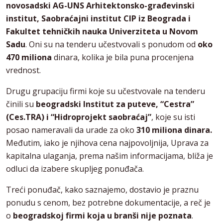
novosadski AG-UNS Arhitektonsko-građevinski
institut, Saobraćajni institut CIP iz Beograda i
Fakultet tehničkih nauka Univerziteta u Novom
Sadu
. Oni su na tenderu učestvovali s ponudom od
oko
470 miliona
dinara, kolika je bila puna procenjena
vrednost.
Drugu grupaciju firmi koje su učestvovale na tenderu
činili su
beogradski Institut za puteve, “Cestra”
(Ces.TRA) i “Hidroprojekt saobraćaj”
, koje su isti
posao nameravali da urade za oko
310 miliona dinara.
Međutim, iako je njihova cena najpovoljnija, Uprava za
kapitalna ulaganja, prema našim informacijama, bliža je
odluci da izabere skupljeg ponuđača.
Treći ponuđač, kako saznajemo, dostavio je praznu
ponudu s cenom, bez potrebne dokumentacije, a reč je
o
beogradskoj firmi koja u branši nije poznata
.