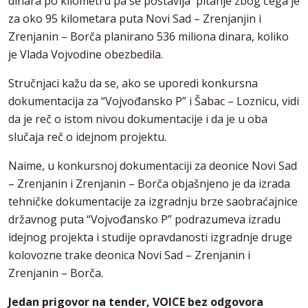
dinara po kilometru pa se postavlja pitanje zbog čega je
za oko 95 kilometara puta Novi Sad – Zrenjanjin i
Zrenjanin – Borča planirano 536 miliona dinara, koliko
je Vlada Vojvodine obezbedila.
Stručnjaci kažu da se, ako se uporedi konkursna
dokumentacija za “Vojvođansko P” i Šabac – Loznicu, vidi
da je reč o istom nivou dokumentacije i da je u oba
slučaja reč o idejnom projektu.
Naime, u konkursnoj dokumentaciji za deonice Novi Sad
– Zrenjanin i Zrenjanin – Borča objašnjeno je da izrada
tehničke dokumentacije za izgradnju brze saobraćajnice
državnog puta “Vojvođansko P” podrazumeva izradu
idejnog projekta i studije opravdanosti izgradnje druge
kolovozne trake deonica Novi Sad – Zrenjanin i
Zrenjanin – Borča.
Jedan prigovor na tender, VOICE bez odgovora