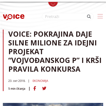
Skip to main content
VOICE: POKRAJINA DAJE
SILNE MILIONE ZA IDEJNI
PROJEKAT
“VOJVOĐANSKOG P” I KRŠI
PRAVILA KONKURSA
23. окт 2018.
EKONOMIJA
5
min čitanja