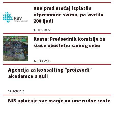
RBV pred stečaj isplatila
otpremnine svima, pa vratila
200 ljudi
17. ФЕБ 2015
Ruma: Predsednik komisije za
štete obeštetio samog sebe
10. ФЕБ 2015
Agencija za konsalting “proizvodi”
akademce u Kuli
01. ФЕБ 2015
NIS uplaćuje sve manje na ime rudne rente