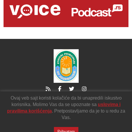
Ovaj veb sajt koristi kolačiće da bi unapredili iskustvo
21000 Novi Sad
Sutjeska2
korisnika. Molimo Vas da se upoznate sa
uslovima i
voicendnv@gmail.com
pravilima korišćenja
. Pretpostavljamo da je to u redu za
Vas.
Uslovi korišćenja
Prihvatam