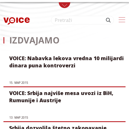
Skip to main content
IZDVAJAMO
VOICE: Nabavka lekova vredna 10 milijardi
dinara puna kontroverzi
15. МАР 2015
VOICE: Srbija najviše mesa uvozi iz BiH,
Rumunije i Austrije
13. МАР 2015
Srbija dozvolila štetno zakopavanje