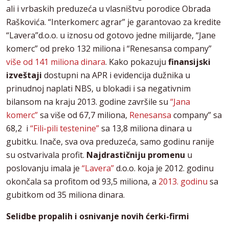
ali i vrbaskih preduzeća u vlasništvu porodice Obrada
Raškovića. “Interkomerc agrar” je garantovao za kredite
“Lavera”d.o.o. u iznosu od gotovo jedne milijarde, “Jane
komerc” od preko 132 miliona i “Renesansa company”
više od 141 miliona dinara
. Kako pokazuju
finansijski
izveštaji
dostupni na APR i evidencija dužnika u
prinudnoj naplati NBS, u blokadi i sa negativnim
bilansom na kraju 2013. godine završile su
“Jana
komerc”
sa više od 67,7 miliona,
Renesansa
company” sa
68,2 i
“Fili-pili testenine”
sa 13,8 miliona dinara u
gubitku. Inače, sva ova preduzeća, samo godinu ranije
su ostvarivala profit.
Najdrastičniju promenu
u
poslovanju imala je
“Lavera”
d.o.o. koja je 2012. godinu
okončala sa profitom od 93,5 miliona, a
2013. godinu
sa
gubitkom od 35 miliona dinara.
Selidbe propalih i osnivanje novih ćerki-firmi