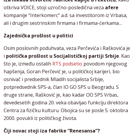
otkriva VOICE, stoji uzročno-posledična veza
afere
kompanije “Interkomerc” a.d. sa investitorom iz Vrbasa,
ali i drugim sestrinskim firmama i firmama-ćerkama…
Zajednička prošlost u politici
Osim poslovnih poduhvata, veza Perčevića i Raškovića je
i
politička prošlost u Socijalističkoj partiji Srbije
. Kao
što je, između ostalih
RTS podsetio
povodom njegovog
hapšenja, Goran Perčević je, u političkoj karijeri, bio
osnivač i predsednik Mladih socijalista Srbije,
potpredsednik SPS-a, član IO GO SPS u Beogradu. S
druge strane, Rašković je, kao kadar OO SPS Vrbas,
devedesetih godina 20. veka obavljao funkciju direktora
Centra za fizičku kulturu. Obojica su se posle 5. oktobra
2000. povukli iz političkog života.
Čiji novac stoji iza fabrike “Renesansa”?