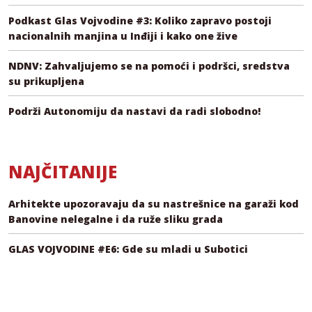
Podkast Glas Vojvodine #3: Koliko zapravo postoji
nacionalnih manjina u Inđiji i kako one žive
NDNV: Zahvaljujemo se na pomoći i podršci, sredstva
su prikupljena
Podrži Autonomiju da nastavi da radi slobodno!
NAJČITANIJE
Arhitekte upozoravaju da su nastrešnice na garaži kod
Banovine nelegalne i da ruže sliku grada
GLAS VOJVODINE #E6: Gde su mladi u Subotici