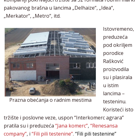
pakovanog brašna u lancima „Delhaize“, „Idea“,
„Merkator“, „Metro“, itd.
Istovremeno,
preduzeća
pod okriljem
porodice
Rašković
proizvodila
su i plasirala
u istim
lancima –
Prazna obećanja o radnim mestima
testeninu.
Koristeći isto
tržište i poslovne veze, uspon “Interkomerc agrara”
pratila su i preduzeća
“Jana komerc”
,
“Renesansa
company”
, i
“Fili pili testenine”
.
“Fili pili testenine”