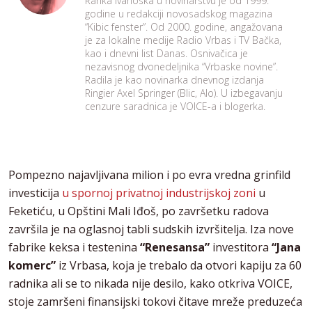
Ranka Ivanoska u novinarstvu je od 1999.
godine u redakciji novosadskog magazina
“Kibic fenster”. Od 2000. godine, angažovana
je za lokalne medije Radio Vrbas i TV Bačka,
kao i dnevni list Danas. Osnivačica je
nezavisnog dvonedeljnika “Vrbaske novine”.
Radila je kao novinarka dnevnog izdanja
Ringier Axel Springer (Blic, Alo). U izbegavanju
cenzure saradnica je VOICE-a i blogerka.
Pompezno najavljivana milion i po evra vredna grinfild
investicija
u spornoj privatnoj industrijskoj zoni
u
Feketiću, u Opštini Mali Iđoš, po završetku radova
završila je na oglasnoj tabli sudskih izvršitelja. Iza nove
fabrike keksa i testenina
“Renesansa”
investitora
“Jana
komerc”
iz Vrbasa, koja je trebalo da otvori kapiju za 60
radnika ali se to nikada nije desilo, kako otkriva VOICE,
stoje zamršeni finansijski tokovi čitave mreže preduzeća