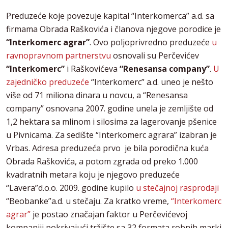
Preduzeće koje povezuje kapital “Interkomerca” a.d. sa
firmama Obrada Raškovića i članova njegove porodice je
“Interkomerc agrar”
. Ovo poljoprivredno preduzeće
u
ravnopravnom partnerstvu
osnovali su Perčevićev
“Interkomerc”
i Raškovićeva
“Renesansa company”
.
U
zajedničko preduzeće
“Interkomerc” a.d. uneo je nešto
više od 71 miliona dinara u novcu, a “Renesansa
company” osnovana 2007. godine unela je zemljište od
1,2 hektara sa mlinom i silosima za lagerovanje pšenice
u Pivnicama. Za sedište “Interkomerc agrara” izabran je
Vrbas. Adresa preduzeća prvo je bila porodična kuća
Obrada Raškovića, a potom zgrada od preko 1.000
kvadratnih metara koju je njegovo preduzeće
“Lavera”d.o.o. 2009. godine kupilo
u stečajnoj rasprodaji
“Beobanke”a.d. u stečaju. Za kratko vreme,
“Interkomerc
agrar”
je postao značajan faktor u Perčevićevoj
kompaniji pokrivajući tržište sa 32 formata robnih marki