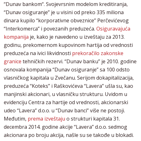
“Dunav bankom“. Svojevrsnim modelom kreditiranja,
“Dunav osiguranje” je u visini od preko 335 miliona
dinara kupilo “korporativne obveznice” Perčevićevog
“Interkomerca” i povezanih preduzeća.
Osiguravajuća
kompanija
je, kako je navedeno u izveštaju za 2013.
godinu, prekomernom kupovinom hartija od vrednosti
preduzeća na ivici likvidnosti
prekoračilo zakonske
granice
tehničkih rezervi. “Dunav banku” je 2010. godine
osnovala kompanija “Dunav osiguranje” sa 100 odsto
vlasničkog kapitala u Zvečanu. Serijom dokapitalizacija,
preduzeća “Koteks” i Raškovićeva “Lavera” ušla su, kao
manjinski akcionari, u vlasničku strukturu. Uvidom u
evidenciju Centra za hartije od vrednosti, akcionarski
udeo “Lavera” d.o.o. u “Dunav banci” više ne postoji.
Međutim,
prema izveštaju
o strukturi kapitala 31.
decembra 2014. godine akcije “Lavera” d.o.o. sedmog
akcionara po broju akcija, našle su se takođe u blokadi.