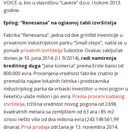
VOICE-a, bio u vlasništvu “Lavere” d.o.o. i tokom 2013.
godine.
Epilog: “Renesansa” na oglasnoj tabli izvršitelja
Fabrika “Renesansa”, jedna od dve grinfild investicije u
privatnom industrijskom parku “Small steps”, našla se u
ponudi
privatnih izvršitelja
Subotice. Ovakav zaključak
doneo je 10. juna 2014. (I.I. 9/2014),
radi namirenja
kreditnog duga
“Jana komerca” prema Erste banci od
800.000 evra. Procenjena vrednost fabrike znatno je
premašila najave lokalnih čelnika i predstavnika
industrijskog parka da vrbaski investitor u novi pogon u
Feketiću ulaže milion i po evra.
Prema proceni sudskog
izvršitelja
, tržišna vrednost novog pogona od 2.696
kvadratnih metara sa zemljištem od 63 ara i 85 m2
iznosi nešto više od dva miliona evra (243.149.561,99
dinara).
Prva prodaja
održana je 13. novembra 2014.