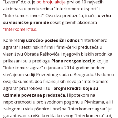
“Lavera” d.o.o. je
po broju akcija
prvi od 10 najvećih
akcionara u preduzećima “Interkomerc eksport” i
“Interkomerc invest”. Ova dva preduzeća, inače,
u vrhu
su vlasničke piramide
deset glavnih akcionara
“Interkomerc”a.d.
Konkretniji
uzročno-posledični odnos
“Interkomerc
agrara” i sestrinskih firmi i firmi-ćerki preduzeća u
vlasništvu Obrada Raškovića i njegovih bliskih srodnika
prikazani su u predlogu
Plana reorganizacije
koji je
“Interkomerc agrar” u januaru 2014. godine podneo
stečajnom sudiji Privrednog suda u Beogradu. Uvidom u
ovaj dokument, deo finansijskih nevolja “Interkomerc
agrara” pruzrokovali su i
brojni krediti koje su
uzimala povezana preduzeća
. Hipotekom na
nepokretnosti u proizvodnom pogonu u Pivnicama, ali i
zalogom u vidu pšenice i brašna “Interkomerc agrar” je
garantovao za više kredita krovnog “Interkomerca” a.d,