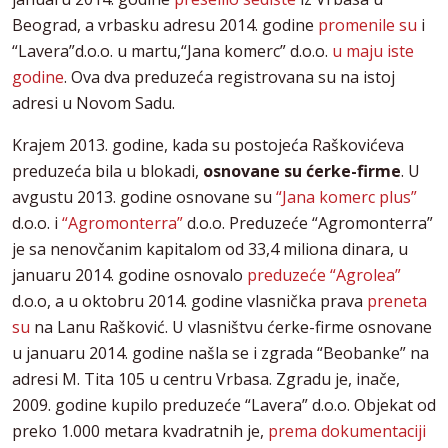
Beograd, a vrbasku adresu 2014. godine
promenile su
i
“Lavera”d.o.o. u martu,“Jana komerc” d.o.o.
u maju iste
godine
. Ova dva preduzeća registrovana su na istoj
adresi u Novom Sadu.
Krajem 2013. godine, kada su postojeća Raškovićeva
preduzeća bila u blokadi,
osnovane su ćerke-firme
. U
avgustu 2013. godine osnovane su
“Jana komerc plus”
d.o.o. i
“Agromonterra”
d.o.o. Preduzeće “Agromonterra”
je sa nenovčanim kapitalom od 33,4 miliona dinara, u
januaru 2014. godine osnovalo
preduzeće “Agrolea”
d.o.o, a u oktobru 2014. godine vlasnička prava
preneta
su
na Lanu Rašković. U vlasništvu ćerke-firme osnovane
u januaru 2014. godine našla se i zgrada “Beobanke” na
adresi M. Tita 105 u centru Vrbasa. Zgradu je, inače,
2009. godine kupilo preduzeće “Lavera” d.o.o. Objekat od
preko 1.000 metara kvadratnih je,
prema dokumentaciji