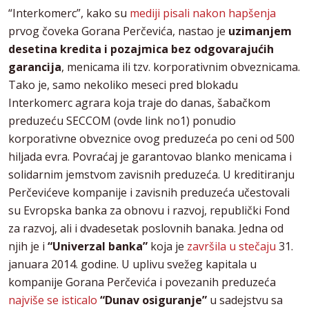
“Interkomerc”, kako su
mediji pisali nakon hapšenja
prvog čoveka Gorana Perčevića, nastao je
uzimanjem
desetina kredita i pozajmica bez odgovarajućih
garancija
, menicama ili tzv. korporativnim obveznicama.
Tako je, samo nekoliko meseci pred blokadu
Interkomerc agrara koja traje do danas, šabačkom
preduzeću SECCOM (ovde link no1) ponudio
korporativne obveznice ovog preduzeća po ceni od 500
hiljada evra. Povraćaj je garantovao blanko menicama i
solidarnim jemstvom zavisnih preduzeća. U kreditiranju
Perčevićeve kompanije i zavisnih preduzeća učestovali
su Evropska banka za obnovu i razvoj, republički Fond
za razvoj, ali i dvadesetak poslovnih banaka. Jedna od
njih je i
“Univerzal banka”
koja je
završila u stečaju
31.
januara 2014. godine. U uplivu svežeg kapitala u
kompanije Gorana Perčevića i povezanih preduzeća
najviše se isticalo
“Dunav osiguranje”
u sadejstvu sa