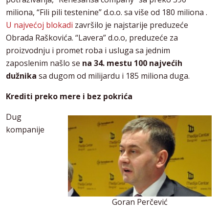
miliona, “Fili pili testenine” d.o.o. sa više od 180 miliona .
U najvećoj blokadi
završilo je najstarije preduzeće
Obrada Raškovića. “Lavera” d.o.o, preduzeće za
proizvodnju i promet roba i usluga sa jednim
zaposlenim našlo se
na 34. mestu 100 najvećih
dužnika
sa dugom od milijardu i 185 miliona duga.
Krediti preko mere i bez pokrića
Dug
kompanije
Goran Perčević