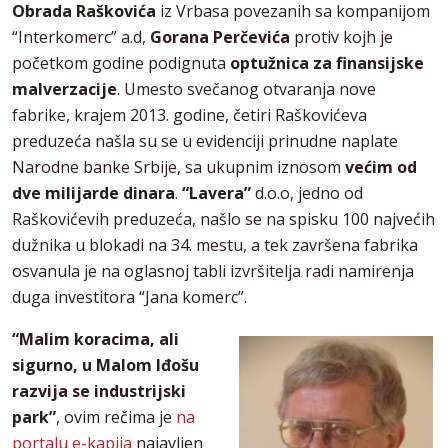
Obrada Raškovića
iz Vrbasa povezanih sa kompanijom
“Interkomerc” a.d,
Gorana Perčevića
protiv kojh je
početkom godine podignuta
optužnica za finansijske
malverzacije
. Umesto svečanog otvaranja nove
fabrike, krajem 2013. godine, četiri Raškovićeva
preduzeća našla su se u evidenciji prinudne naplate
Narodne banke Srbije, sa ukupnim iznosom
većim od
dve milijarde dinara
.
“Lavera”
d.o.o, jedno od
Raškovićevih preduzeća, našlo se na spisku 100 najvećih
dužnika u blokadi na 34. mestu, a tek završena fabrika
osvanula je na oglasnoj tabli izvršitelja radi namirenja
duga investitora “Jana komerc”.
“Malim koracima, ali
sigurno, u Malom Iđošu
razvija se industrijski
park”
, ovim rečima je
na
portalu e-kapija
najavljen