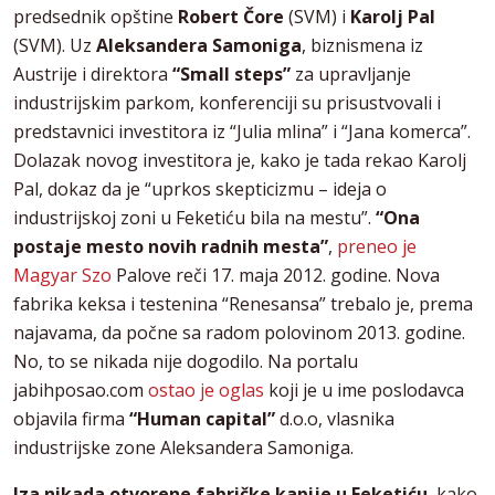
predsednik opštine
Robert Čore
(SVM) i
Karolj Pal
(SVM). Uz
Aleksandera Samoniga
, biznismena iz
Austrije i direktora
“Small steps”
za upravljanje
industrijskim parkom, konferenciji su prisustvovali i
predstavnici investitora iz “Julia mlina” i “Jana komerca”.
Dolazak novog investitora je, kako je tada rekao Karolj
Pal, dokaz da je “uprkos skepticizmu – ideja o
industrijskoj zoni u Feketiću bila na mestu”.
“Ona
postaje mesto novih radnih mesta”
,
preneo je
Magyar Szo
Palove reči 17. maja 2012. godine. Nova
fabrika keksa i testenina “Renesansa” trebalo je, prema
najavama, da počne sa radom polovinom 2013. godine.
No, to se nikada nije dogodilo. Na portalu
jabihposao.com
ostao je oglas
koji je u ime poslodavca
objavila firma
“Human capital”
d.o.o, vlasnika
industrijske zone Aleksandera Samoniga.
Iza nikada otvorene fabričke kapije u Feketiću
, kako