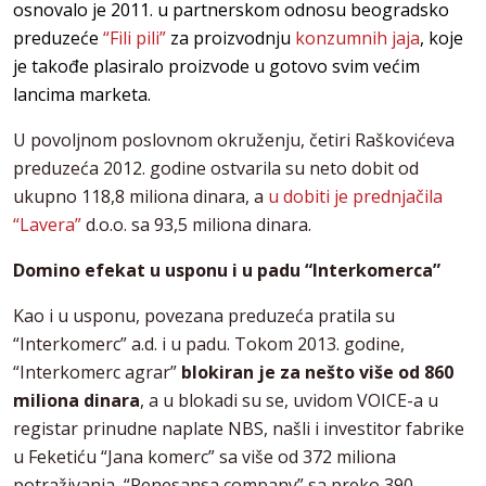
osnovalo je 2011. u partnerskom odnosu beogradsko
preduzeće
“Fili pili”
za proizvodnju
konzumnih jaja
, koje
je takođe plasiralo proizvode u gotovo svim većim
lancima marketa.
U povoljnom poslovnom okruženju, četiri Raškovićeva
preduzeća 2012. godine ostvarila su neto dobit od
ukupno 118,8 miliona dinara, a
u dobiti je prednjačila
“Lavera”
d.o.o. sa 93,5 miliona dinara.
Domino efekat u usponu i u padu “Interkomerca”
Kao i u usponu, povezana preduzeća pratila su
“Interkomerc” a.d. i u padu. Tokom 2013. godine,
“Interkomerc agrar”
blokiran je za nešto više od 860
miliona dinara
, a u blokadi su se, uvidom VOICE-a u
registar prinudne naplate NBS, našli i investitor fabrike
u Feketiću “Jana komerc” sa više od 372 miliona
potraživanja, “Renesansa company” sa preko 390