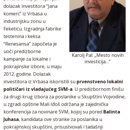
dolazak investitora “Jana
komerc” iz Vrbasa u
industrijsku zonu u
Feketiću. Izgradnja fabrike
testenina i keksa
“Renesansa” započeta je
uoči predizborne
Karolj Pal: „Mesto novih
kampanje za lokalne i
investicija…“
pokrajinske izbore, u maju
2012. godine. Dolazak
investitora iz Vrbasa iskoristili su
prvenstveno lokalni
političari iz vladajućeg SVM-a
. U predizbornom finišu
za drugi krug izbora za poslanike u Skupštini Vojvodine,
u zgradi opštine Mali Iđoš održana je zajednička
konferencija za novinare SVM, kojoj su pored
Balinta
Juhasa
, kandidata ove stranke za poslanika u
pokrajinskoj skupštini, prisustvovali i tadašnji