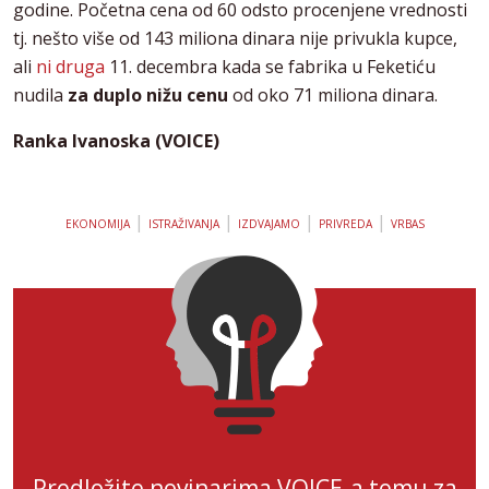
godine. Početna cena od 60 odsto procenjene vrednosti
tj. nešto više od 143 miliona dinara nije privukla kupce,
ali
ni druga
11. decembra kada se fabrika u Feketiću
nudila
za duplo nižu cenu
od oko 71 miliona dinara.
Ranka Ivanoska (VOICE)
|
|
|
|
EKONOMIJA
ISTRAŽIVANJA
IZDVAJAMO
PRIVREDA
VRBAS
Predložite novinarima VOICE-a temu za