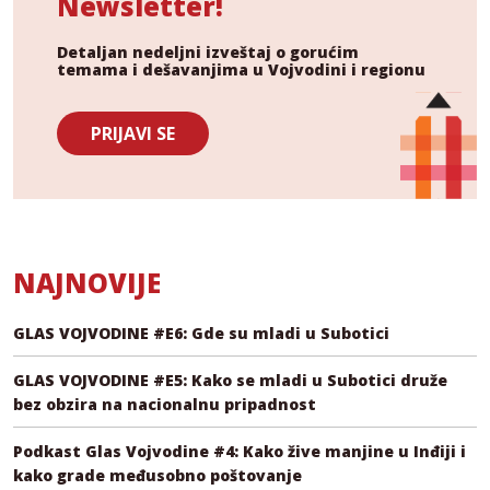
Newsletter!
Detaljan nedeljni izveštaj o gorućim
temama i dešavanjima u Vojvodini i regionu
PRIJAVI SE
NAJNOVIJE
GLAS VOJVODINE #E6: Gde su mladi u Subotici
GLAS VOJVODINE #E5: Kako se mladi u Subotici druže
bez obzira na nacionalnu pripadnost
Podkast Glas Vojvodine #4: Kako žive manjine u Inđiji i
kako grade međusobno poštovanje