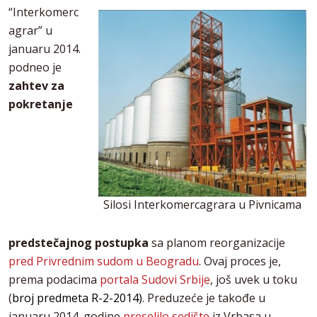
“Interkomerc
agrar” u
januaru 2014.
podneo je
zahtev za
pokretanje
Silosi Interkomercagrara u Pivnicama
predstečajnog postupka
sa planom reorganizacije
pred Privrednim sudom u Beogradu
. Ovaj proces je,
prema podacima
portala Sudovi Srbije
, još uvek u toku
(
broj predmeta R-2-2014)
. Preduzeće je takođe u
januaru 2014. godine
preselilo sedište
iz Vrbasa u