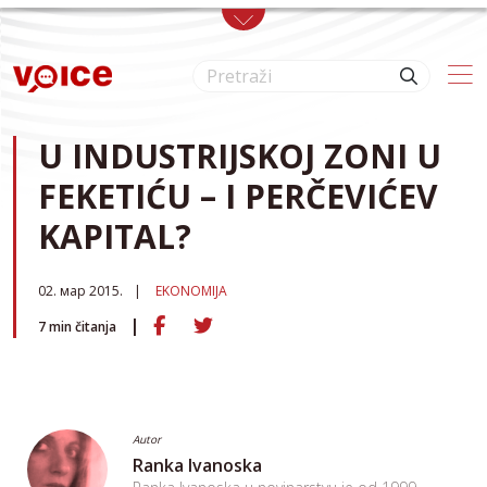
Skip to main content
U INDUSTRIJSKOJ ZONI U
FEKETIĆU – I PERČEVIĆEV
KAPITAL?
02. мар 2015.
EKONOMIJA
7
min čitanja
Autor
Ranka Ivanoska