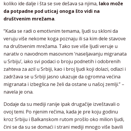
koliko ide dalje i šta se sve dešava sa njima,
lako može
da potpadne pod uticaj onoga što vidi na
društvenim mrežama
.
“Kada se radi o emotivnim temama, ljudi su skloni da
veruju više nekome koga poznaju ili sa kim dele stavove
na društvenim mrežama. Tako sve više ljudi veruje u
narativ o navodnom masovnom ‘naseljavanju migranata
u Srbiju’, iako svi podaci o broju podnetih i odobrenih
zahteva za azil u Srbiji, kao i broj ljudi koji dolazi, odlazi i
zadržava se u Srbiji jasno ukazuje da ogromna većina
migranata i izbeglica ne želi da ostane u našoj zemlji.” –
navela je ona.
Dodaje da su mediji ranije ipak drugačije izveštavali o
ovoj temi. Po njenim rečima, kada je pre koju godinu
kroz Srbiju i Balkanskom rutom prošlo oko milion ljudi,
čini se da su se domaći i strani mediji mnogo više bavili