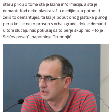
staru priču o tome šta je lažna informacija, a šta je
demanti. Kad neko plasira laž u medijima, a potom ti
želiš to demantuješ, ta laž je poput onog jastuka punog
perja koji je neko prosuo s vrha zgrade, dok je demanti
u tom slučaju naš pokušaj da to perje skupimo – to je
Sizifov posao”, napominje Gruhonjić.