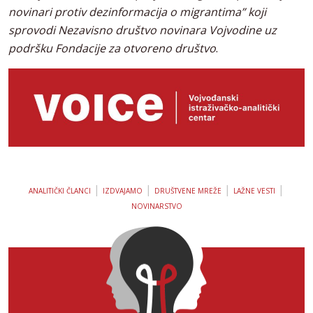
novinari protiv dezinformacija o migrantima” koji
sprovodi Nezavisno društvo novinara Vojvodine uz
podršku Fondacije za otvoreno društvo
.
|
|
|
|
ANALITIČKI ČLANCI
IZDVAJAMO
DRUŠTVENE MREŽE
LAŽNE VESTI
NOVINARSTVO