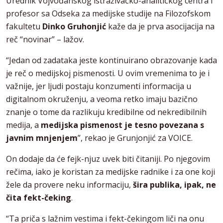
Urednik Vojvođanskog istraživačko-analitičkog centra i
profesor sa Odseka za medijske studije na Filozofskom
fakultetu
Dinko Gruhonjić
kaže da je prva asocijacija na
reč “novinar” – lažov.
“Jedan od zadataka jeste kontinuirano obrazovanje kada
je reč o medijskoj pismenosti. U ovim vremenima to je i
važnije, jer ljudi postaju konzumenti informacija u
digitalnom okruženju, a veoma retko imaju bazično
znanje o tome da razlikuju kredibilne od nekredibilnih
medija, a
medijska pismenost je tesno povezana s
javnim mnjenjem
”, rekao je Grunjonjić za VOICE.
On dodaje da će fejk-njuz uvek biti čitaniji. Po njegovim
rečima, iako je koristan za medijske radnike i za one koji
žele da provere neku informaciju,
šira publika, ipak, ne
čita fekt-čeking
.
“Ta priča s lažnim vestima i fekt-čekingom liči na onu