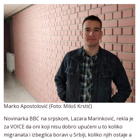
Marko Apostolović (Foto: Miloš Krstić)
Novinarka BBC na srpskom, Lazara Marinković, rekla je
za VOICE da oni koji nisu dobro upućeni u to koliko
migranata i izbeglica boravi u Srbiji, koliko njih ostaje a