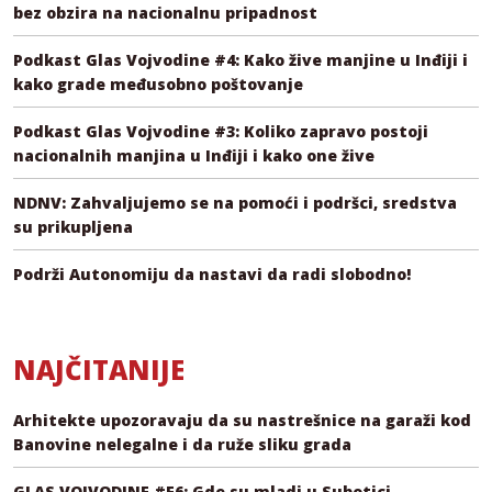
bez obzira na nacionalnu pripadnost
Podkast Glas Vojvodine #4: Kako žive manjine u Inđiji i
kako grade međusobno poštovanje
Podkast Glas Vojvodine #3: Koliko zapravo postoji
nacionalnih manjina u Inđiji i kako one žive
NDNV: Zahvaljujemo se na pomoći i podršci, sredstva
su prikupljena
Podrži Autonomiju da nastavi da radi slobodno!
NAJČITANIJE
Arhitekte upozoravaju da su nastrešnice na garaži kod
Banovine nelegalne i da ruže sliku grada
GLAS VOJVODINE #E6: Gde su mladi u Subotici