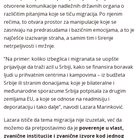
otvorene komunikacije nadležnih državnih organa o
različitim pitanjima koje se tiču migracija. Po njenim
rečima, to otvara prostor za manipulacije koje se
zasnivaju na predrasudama i bazičnim emocijama, a to je
najčešće izazivanje straha, a samim tim i širenje
netrpeljivosti i mržnje.
“Na primer: koliko izbeglica i migranata se uopšte
prijavljuje da traži azil u Srbiji, kako se finansira boravak
ljudi u prihvatnim centrima i kampovima – iz budžeta
Srbije ili stranim donacijama; koje je bilateralne i
međunarodne sporazume Srbija potpisala za drugim
zemljama EU, a koje se odnose na readmisiju i
deporataciju i tako dalje”, navodi Lazara Marinković.
Lazara ističe da tema migracija nije izuzetak, već da
možemo da pretpostavimo da je
poverenje u vlast,
zvanične institucije i zvanične izvore kod jednog