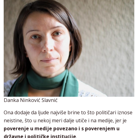
Danka Ninković Slavnić
Ona dodaje da ljude najviše brine to što političari iznose
neistine, što u nekoj meri dalje utiče i na medije, jer je
poverenje u medije povezano i s poverenjem u
državne i političke institucije
.