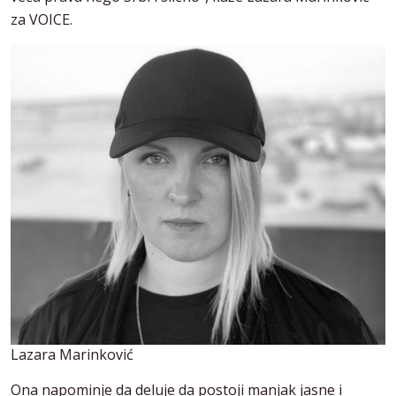
za VOICE.
Lazara Marinković
Ona napominje da deluje da postoji manjak jasne i