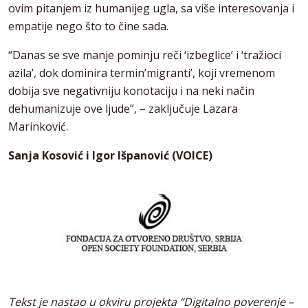
ovim pitanjem iz humanijeg ugla, sa više interesovanja i
empatije nego što to čine sada.
“Danas se sve manje pominju reči ‘izbeglice’ i ‘tražioci
azila’, dok dominira termin’migranti’, koji vremenom
dobija sve negativniju konotaciju i na neki način
dehumanizuje ove ljude”, – zaključuje Lazara
Marinković.
Sanja Kosović i Igor Išpanović (VOICE)
Tekst je nastao u okviru projekta “Digitalno poverenje –