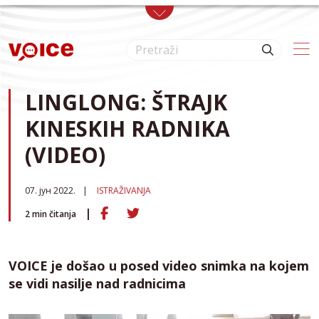
Skip to main content
LINGLONG: ŠTRAJK
KINESKIH RADNIKA
(VIDEO)
07. јун 2022.
ISTRAŽIVANJA
2
min čitanja
VOICE je došao u posed video snimka na kojem
se vidi nasilje nad radnicima