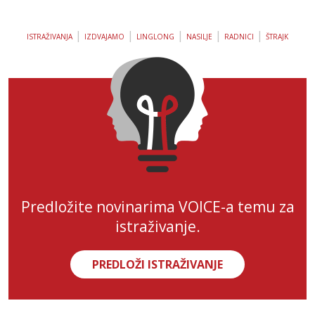
|
|
|
|
|
ISTRAŽIVANJA
IZDVAJAMO
LINGLONG
NASILJE
RADNICI
ŠTRAJK
Predložite novinarima VOICE-a temu za
istraživanje.
PREDLOŽI ISTRAŽIVANJE