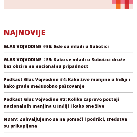
NAJNOVIJE
GLAS VOJVODINE #E6: Gde su mladi u Subotici
GLAS VOJVODINE #E5: Kako se mladi u Subotici druže
bez obzira na nacionalnu pripadnost
Podkast Glas Vojvodine #4: Kako žive manjine u Inđiji i
kako grade međusobno poštovanje
Podkast Glas Vojvodine #3: Koliko zapravo postoji
nacionalnih manjina u Inđiji i kako one žive
NDNV: Zahvaljujemo se na pomoći i podršci, sredstva
su prikupljena