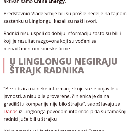
aktivan samo
China Energy.
Predstavnici Vlade Srbije bili su prošle nedelje na tajnom
sastanku u Linglongu, kazali su naši izvori.
Radnici nisu uspeli da dobiju informaciju zašto su bili i
koji je rezultat razgovora koji su vođeni sa
menadžmentom kineske firme.
U LINGLONGU NEGIRAJU
ŠTRAJK RADNIKA
“Bez obzira na neke informacije koje su se pojavile u
javnosti, a nisu bile proverene, činjenica je da na
gradilištu kompanije nije bilo štrajka”, saopštavaju za
Danas
iz Linglonga povodom informacija da su tamošnji
radnici juče bili u štrajku.