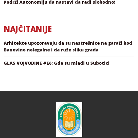
Podrži Autonomiju da nastavi da radi slobodno!
NAJČITANIJE
Arhitekte upozoravaju da su nastrešnice na garaži kod
Banovine nelegalne i da ruže sliku grada
GLAS VOJVODINE #E6: Gde su mladi u Subotici