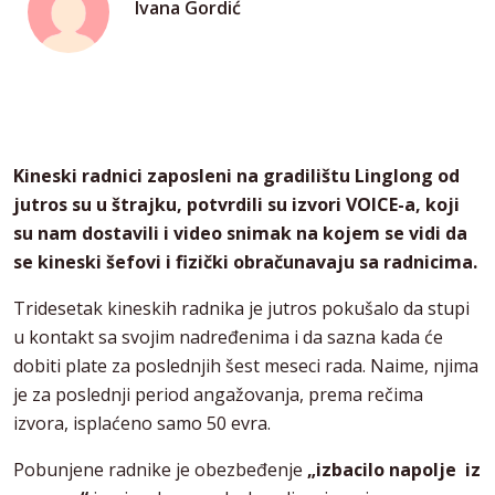
Ivana Gordić
Kineski radnici zaposleni na gradilištu Linglong od
jutros su u štrajku, potvrdili su izvori VOICE-a, koji
su nam dostavili i video snimak na kojem se vidi da
se kineski šefovi i fizički obračunavaju sa radnicima.
Tridesetak kineskih radnika je jutros pokušalo da stupi
u kontakt sa svojim nadređenima i da sazna kada će
dobiti plate za poslednjih šest meseci rada. Naime, njima
je za poslednji period angažovanja, prema rečima
izvora, isplaćeno samo 50 evra.
Pobunjene radnike je obezbeđenje
„izbacilo napolje iz