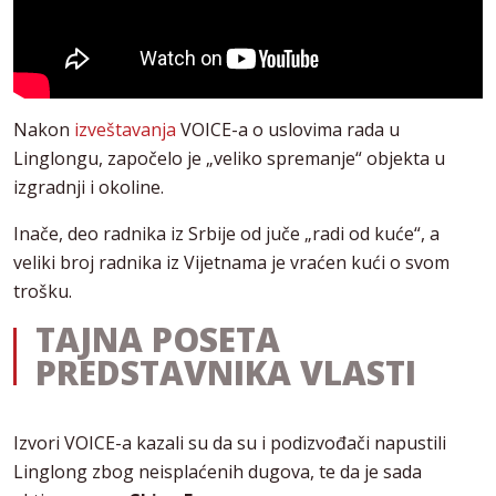
Nakon
izveštavanja
VOICE-a o uslovima rada u
Linglongu, započelo je „veliko spremanje“ objekta u
izgradnji i okoline.
Inače, deo radnika iz Srbije od juče „radi od kuće“, a
veliki broj radnika iz Vijetnama je vraćen kući o svom
trošku.
TAJNA POSETA
PREDSTAVNIKA VLASTI
Izvori VOICE-a kazali su da su i podizvođači napustili
Linglong zbog neisplaćenih dugova, te da je sada