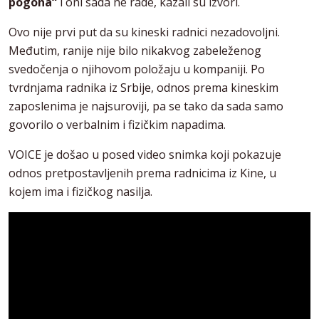
pogona“
i oni sada ne rade, kazali su izvori.
Ovo nije prvi put da su kineski radnici nezadovoljni.
Međutim, ranije nije bilo nikakvog zabeleženog
svedočenja o njihovom položaju u kompaniji. Po
tvrdnjama radnika iz Srbije, odnos prema kineskim
zaposlenima je najsuroviji, pa se tako da sada samo
govorilo o verbalnim i fizičkim napadima.
VOICE je došao u posed video snimka koji pokazuje
odnos pretpostavljenih prema radnicima iz Kine, u
kojem ima i fizičkog nasilja.