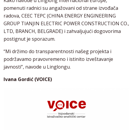
Kako navode u Linglong Internacional Europe,
pomenuti radnici su angažovani od strane izvođača
radova, CEEC TEPC (CHINA ENERGY ENGINEERING
GROUP TIANJIN ELECTRIC POWER CONSTRUCTION CO.,
LTD, BRANCH, BELGRADE) i zahvaljujući dogovorima
postignut je sporazum.
“Mi držimo do transparentnosti našeg projekta i
podržavamo pravovremeno i istinito izveštavanje
javnosti”, navode u Linglongu.
Ivana Gordić (VOICE)