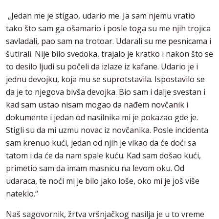
„Jedan me je stigao, udario me. Ja sam njemu vratio
tako što sam ga ošamario i posle toga su me njih trojica
savladali, pao sam na trotoar. Udarali su me pesnicama i
šutirali. Nije bilo svedoka, trajalo je kratko i nakon što se
to desilo ljudi su počeli da izlaze iz kafane. Udario je i
jednu devojku, koja mu se suprotstavila. Ispostavilo se
da je to njegova bivša devojka. Bio sam i dalje svestan i
kad sam ustao nisam mogao da nađem novčanik i
dokumente i jedan od nasilnika mi je pokazao gde je.
Stigli su da mi uzmu novac iz novčanika. Posle incidenta
sam krenuo kući, jedan od njih je vikao da će doći sa
tatom i da će da nam spale kuću. Kad sam došao kući,
primetio sam da imam masnicu na levom oku. Od
udaraca, te noći mi je bilo jako loše, oko mi je još više
nateklo.“
Naš sagovornik, žrtva vršnjačkog nasilja je u to vreme