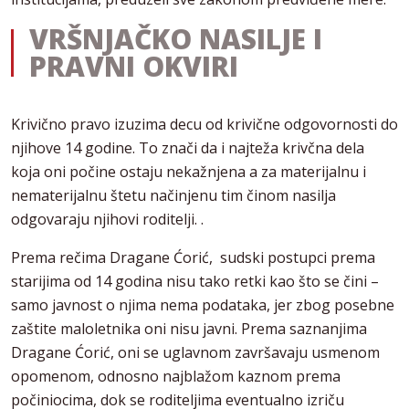
VRŠNJAČKO NASILJE I
PRAVNI OKVIRI
Krivično pravo izuzima decu od krivične odgovornosti do
njihove 14 godine. To znači da i najteža krivčna dela
koja oni počine ostaju nekažnjena a za materijalnu i
nematerijalnu štetu načinjenu tim činom nasilja
odgovaraju njihovi roditelji. .
Prema rečima Dragane Ćorić, sudski postupci prema
starijima od 14 godina nisu tako retki kao što se čini –
samo javnost o njima nema podataka, jer zbog posebne
zaštite maloletnika oni nisu javni. Prema saznanjima
Dragane Ćorić, oni se uglavnom završavaju usmenom
opomenom, odnosno najblažom kaznom prema
počiniocima, dok se roditeljima eventualno izriču