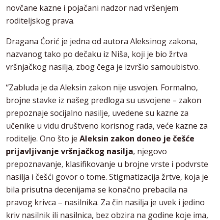
novčane kazne i pojačani nadzor nad vršenjem
roditeljskog prava.
Dragana Ćorić je jedna od autora Aleksinog zakona,
nazvanog tako po dečaku iz Niša, koji je bio žrtva
vršnjačkog nasilja, zbog čega je izvršio samoubistvo.
‘’Zabluda je da Aleksin zakon nije usvojen. Formalno,
brojne stavke iz našeg predloga su usvojene – zakon
prepoznaje socijalno nasilje, uvedene su kazne za
učenike u vidu društveno korisnog rada, veće kazne za
roditelje. Ono što je
Aleksin zakon doneo je češće
prijavljivanje vršnjačkog nasilja
, njegovo
prepoznavanje, klasifikovanje u brojne vrste i podvrste
nasilja i češći govor o tome. Stigmatizacija žrtve, koja je
bila prisutna decenijama se konačno prebacila na
pravog krivca – nasilnika. Za čin nasilja je uvek i jedino
kriv nasilnik ili nasilnica, bez obzira na godine koje ima,