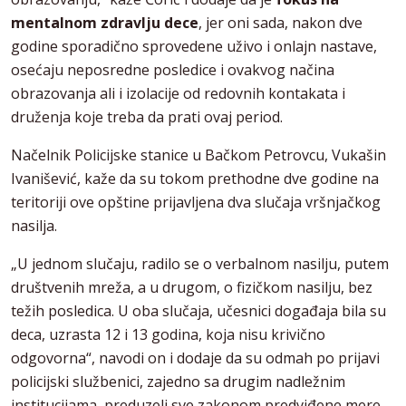
mentalnom zdravlju dece
, jer oni sada, nakon dve
godine sporadično sprovedene uživo i onlajn nastave,
osećaju neposredne posledice i ovakvog načina
obrazovanja ali i izolacije od redovnih kontakata i
druženja koje treba da prati ovaj period.
Načelnik Policijske stanice u Bačkom Petrovcu, Vukašin
Ivanišević, kaže da su tokom prethodne dve godine na
teritoriji ove opštine prijavljena dva slučaja vršnjačkog
nasilja.
„U jednom slučaju, radilo se o verbalnom nasilju, putem
društvenih mreža, a u drugom, o fizičkom nasilju, bez
težih posledica. U oba slučaja, učesnici događaja bila su
deca, uzrasta 12 i 13 godina, koja nisu krivično
odgovorna“, navodi on i dodaje da su odmah po prijavi
policijski službenici, zajedno sa drugim nadležnim
institucijama, preduzeli sve zakonom predviđene mere.