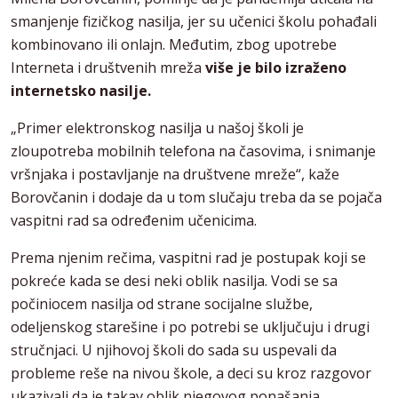
smanjenje fizičkog nasilja, jer su učenici školu pohađali
kombinovano ili onlajn. Međutim, zbog upotrebe
Interneta i društvenih mreža
više je bilo izraženo
internetsko nasilje.
„Primer elektronskog nasilja u našoj školi je
zloupotreba mobilnih telefona na časovima, i snimanje
vršnjaka i postavljanje na društvene mreže“, kaže
Borovčanin i dodaje da u tom slučaju treba da se pojača
vaspitni rad sa određenim učenicima.
Prema njenim rečima, vaspitni rad je postupak koji se
pokreće kada se desi neki oblik nasilja. Vodi se sa
počiniocem nasilja od strane socijalne službe,
odeljenskog starešine i po potrebi se uključuju i drugi
stručnjaci. U njihovoj školi do sada su uspevali da
probleme reše na nivou škole, a deci su kroz razgovor
ukazivali da je takav oblik njegovog ponašanja