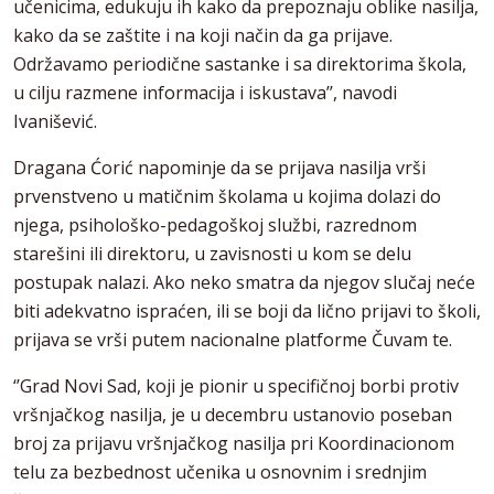
učenicima, edukuju ih kako da prepoznaju oblike nasilja,
kako da se zaštite i na koji način da ga prijave.
Održavamo periodične sastanke i sa direktorima škola,
u cilju razmene informacija i iskustava’’, navodi
Ivanišević.
Dragana Ćorić napominje da se prijava nasilja vrši
prvenstveno u matičnim školama u kojima dolazi do
njega, psihološko-pedagoškoj službi, razrednom
starešini ili direktoru, u zavisnosti u kom se delu
postupak nalazi. Ako neko smatra da njegov slučaj neće
biti adekvatno ispraćen, ili se boji da lično prijavi to školi,
prijava se vrši putem nacionalne platforme Čuvam te.
‘’Grad Novi Sad, koji je pionir u specifičnoj borbi protiv
vršnjačkog nasilja, je u decembru ustanovio poseban
broj za prijavu vršnjačkog nasilja pri Koordinacionom
telu za bezbednost učenika u osnovnim i srednjim