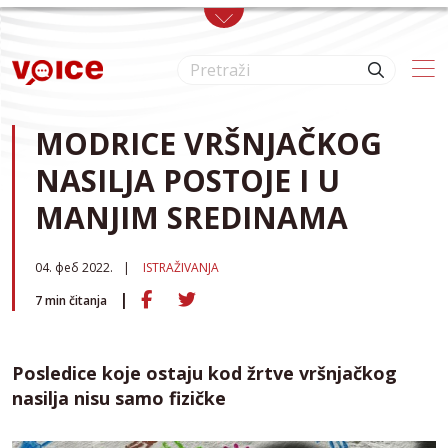
Skip to main content
MODRICE VRŠNJAČKOG
NASILJA POSTOJE I U
MANJIM SREDINAMA
04. феб 2022.
ISTRAŽIVANJA
7
min čitanja
Posledice koje ostaju kod žrtve vršnjačkog
nasilja nisu samo fizičke