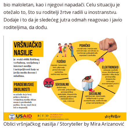
bio maloletan, kao i njegovi napadači. Celu situaciju je
otežalo to, što su roditelji žrtve radili u inostranstvu.
Dodaje i to da je sledećeg jutra odmah reagovao i javio
roditeljima, da dođu.
Oblici vršnjačkog nasilja / Storyteller by Mira Arizanović