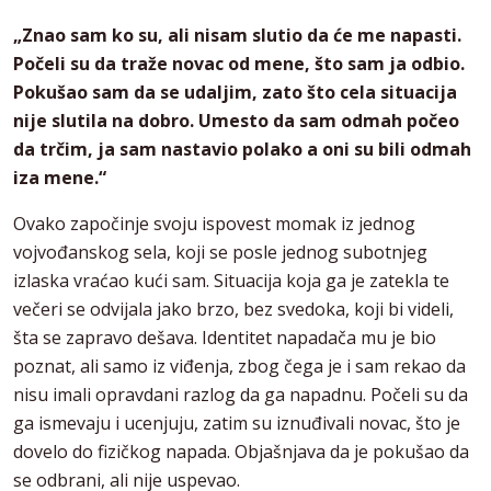
„Znao sam ko su, ali nisam slutio da će me napasti.
Počeli su da traže novac od mene, što sam ja odbio.
Pokušao sam da se udaljim, zato što cela situacija
nije slutila na dobro. Umesto da sam odmah počeo
da trčim, ja sam nastavio polako a oni su bili odmah
iza mene.“
Ovako započinje svoju ispovest momak iz jednog
vojvođanskog sela, koji se posle jednog subotnjeg
izlaska vraćao kući sam. Situacija koja ga je zatekla te
večeri se odvijala jako brzo, bez svedoka, koji bi videli,
šta se zapravo dešava. Identitet napadača mu je bio
poznat, ali samo iz viđenja, zbog čega je i sam rekao da
nisu imali opravdani razlog da ga napadnu. Počeli su da
ga ismevaju i ucenjuju, zatim su iznuđivali novac, što je
dovelo do fizičkog napada. Objašnjava da je pokušao da
se odbrani, ali nije uspevao.