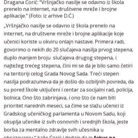
Dragana Ćorić: “Vršnjačko nasilje se odavno iz škola
prenelo na internet, na društvene mreže i brojne
aplikacije.” (Foto: iz arhive D.Ć.)
„Vršnjačko nasilje se odavno iz škola prenelo na
internet, na društvene mreže i brojne aplikacije koje
učenici koriste u okviru onlajn nastave. Primera radi,
govorimo o nekih do 20 slučajeva nasilja prvog stepena,
duplo manjem broju slučajeva drugog stepena, i
najtežeg trećeg stepena, čini mi se da je bilo samo četiri
na teritoriji celog Grada Novog Sada. Treći stepen
nasilja podrazumeva da je došlo do ozbiljnih povreda, da
su pored škole uključeni i centar za socijalni rad, policija,
bolnica. Ono što zabrinjava, i ono što će nam biti
prioritet narednih meseci, sa čime se slažu učenici iz
Gradskog učeničkog parlamenta u Novom Sadu, koji
okuplja učenike iz svih osnovnih i srednjih škola, jeste
borba za mentalno zdravlje svih učesnika u
obrazovanju,“ kaže Ćorić i dodaje da je
fokus na