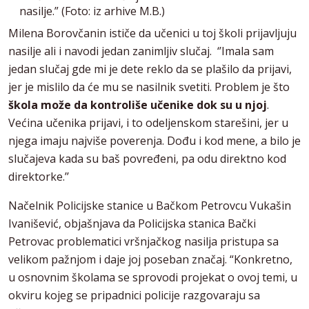
nasilje.” (Foto: iz arhive M.B.)
Milena Borovčanin ističe da učenici u toj školi prijavljuju
nasilje ali i navodi jedan zanimljiv slučaj. ‘’Imala sam
jedan slučaj gde mi je dete reklo da se plašilo da prijavi,
jer je mislilo da će mu se nasilnik svetiti. Problem je što
škola može da kontroliše učenike dok su u njoj
.
Većina učenika prijavi, i to odeljenskom starešini, jer u
njega imaju najviše poverenja. Dođu i kod mene, a bilo je
slučajeva kada su baš povređeni, pa odu direktno kod
direktorke.’’
Načelnik Policijske stanice u Bačkom Petrovcu Vukašin
Ivanišević, objašnjava da Policijska stanica Bački
Petrovac problematici vršnjačkog nasilja pristupa sa
velikom pažnjom i daje joj poseban značaj. “Konkretno,
u osnovnim školama se sprovodi projekat o ovoj temi, u
okviru kojeg se pripadnici policije razgovaraju sa