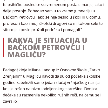
te psihičke posledice su vremenom postale manje, iako i
dalje postoje. Pohađao sam u to vreme gimnaziju u
Bačkom Petrovcu. Iako se nije desilo u školi ili u domu,
profesori kao i moji školski drugovi su mi tokom cele te
situacije i posle pružali podršku i pomagali.”
KAKVA JE SITUACIJA U
BAČKOM PETROVCU I
MAGLIĆU?
Pedagoškinja Milana Landup iz Osnovne škole „Žarko
Zrenjanin’’ u Magliću navodi da su od početka školske
godine zabeležili samo jedan slučaj vršnjačkog nasilja,
koji je rešen na nivou odeljenskog starešine. Dvojica
dečaka su razmenila nekoliko ružnih reči, na čemu se i
završilo.