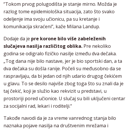
‘’Tokom prvog polugodišta je stanje mirno. Možda je
razlog tome epidemiološka situacija, zato što svako
odeljenje ima svoju učionicu, pa su kretanje i
komunikacija skraćeni’’, kaže Milana Landup.
Dodaje da je
pre korone bilo više zabeleženih
slučajeva nasilja različitog oblika.
Pre nekoliko
godina se odigralo fizičko nasilje između dva dečaka.
„Tog dana nije bilo nastave, jer je bio sportski dan, a ta
dva dečaka su došla ranije. Počeli su međusobno da se
raspravljaju, da bi jedan od njih udario drugog čekićem
u glavu. To se desilo najviše zbog toga što su znali da je
taj čekić, koji je služio kao rekvizit u predstavi, u
prostoriji pored učionice. U slučaj su bili uključeni centar
za socijalni rad, lekari i roditelji.“
Takođe navodi da je za vreme vanrednog stanja bilo
naznaka pojave nasilja na društvenim mrežama i