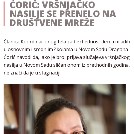
ĆORIĆ: VRŠNJAČKO
NASILJE SE PRENELO NA
DRUŠTVENE MREŽE
Članica Koordinacionog tela za bezbednost dece i mladih
u osnovnim i srednjim školama u Novom Sadu Dragana
Ćorić navodi da, iako je broj prijava slučajeva vršnjačkog
nasilja u Novom Sadu sličan onom iz prethodnih godina,
ne znači da je u stagnaciji.