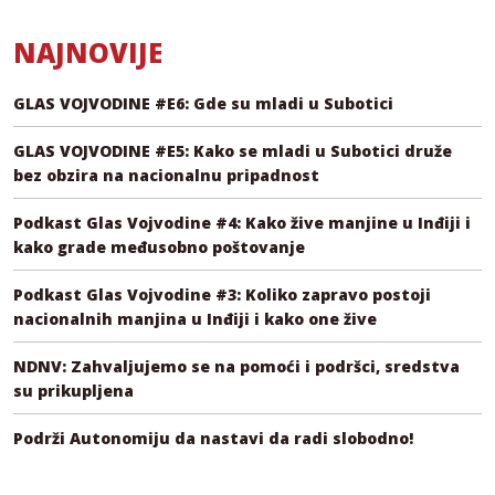
NAJNOVIJE
GLAS VOJVODINE #E6: Gde su mladi u Subotici
GLAS VOJVODINE #E5: Kako se mladi u Subotici druže
bez obzira na nacionalnu pripadnost
Podkast Glas Vojvodine #4: Kako žive manjine u Inđiji i
kako grade međusobno poštovanje
Podkast Glas Vojvodine #3: Koliko zapravo postoji
nacionalnih manjina u Inđiji i kako one žive
NDNV: Zahvaljujemo se na pomoći i podršci, sredstva
su prikupljena
Podrži Autonomiju da nastavi da radi slobodno!