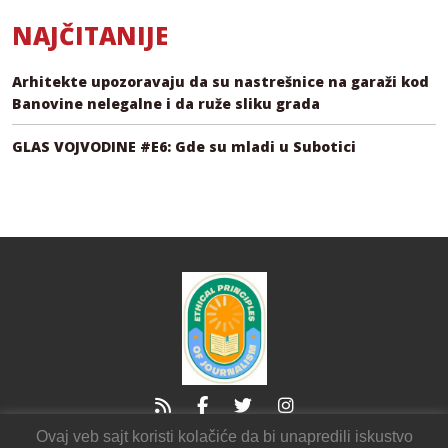
NAJČITANIJE
Arhitekte upozoravaju da su nastrešnice na garaži kod
Banovine nelegalne i da ruže sliku grada
GLAS VOJVODINE #E6: Gde su mladi u Subotici
Ovaj veb sajt koristi kolačiće da bi unapredili iskustvo