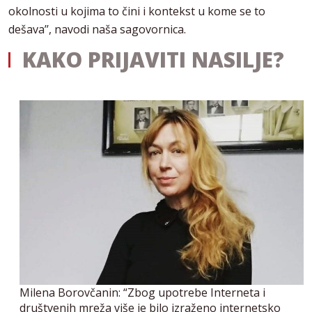
okolnosti u kojima to čini i kontekst u kome se to
dešava’’, navodi naša sagovornica.
KAKO PRIJAVITI NASILJE?
Milena Borovčanin: “Zbog upotrebe Interneta i
društvenih mreža više je bilo izraženo internetsko