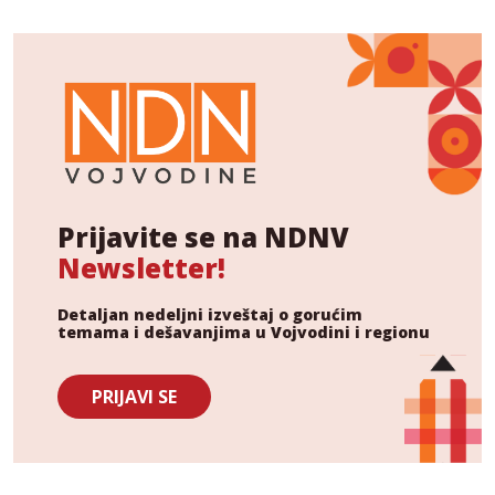
Prijavite se na NDNV
Newsletter!
Detaljan nedeljni izveštaj o gorućim
temama i dešavanjima u Vojvodini i regionu
PRIJAVI SE