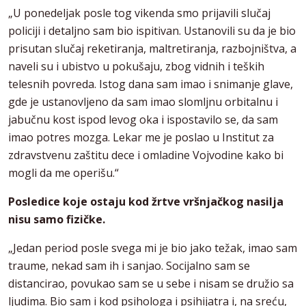
„U ponedeljak posle tog vikenda smo prijavili slučaj
policiji i detaljno sam bio ispitivan. Ustanovili su da je bio
prisutan slučaj reketiranja, maltretiranja, razbojništva, a
naveli su i ubistvo u pokušaju, zbog vidnih i teških
telesnih povreda. Istog dana sam imao i snimanje glave,
gde je ustanovljeno da sam imao slomljnu orbitalnu i
jabučnu kost ispod levog oka i ispostavilo se, da sam
imao potres mozga. Lekar me je poslao u Institut za
zdravstvenu zaštitu dece i omladine Vojvodine kako bi
mogli da me operišu.“
Posledice koje ostaju kod žrtve vršnjačkog nasilja
nisu samo fizičke.
„Jedan period posle svega mi je bio jako težak, imao sam
traume, nekad sam ih i sanjao. Socijalno sam se
distancirao, povukao sam se u sebe i nisam se družio sa
ljudima. Bio sam i kod psihologa i psihijatra i, na sreću,