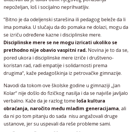
nepoželjan, loš i socijalno neprihvatljiv.
“Bitno je da odeljenski starešina ili pedagog beleže da li
ima pomaka. U slučaju da do pomaka ne dolazi, mogu da
se izriču određene kazne i disciplinske mere.
Disciplinske mere se ne mogu izricati ukoliko se
prethodno nije obavio vaspitni rad.
Novina je to da se,
pored ukora i disciplinske mere izriče i društveno-
koristan rad, radi empatije i solidarnosti prema
drugima“, kaže pedagoškinja iz petrovačke gimnazije.
Navodi da tokom ove školske godine u gimnaziji „Jan
Kolar“ nije došlo do fizičkog nasilja i da se najviše javljalo
verbalno. Kaže da je razlog tome
loša kultura
obraćanja, naročito među mlađim generacijama
, ali
da ni po tom pitanju do sada nisu angažovali druge
ustanove, jer su uspevali da reše probleme sami.