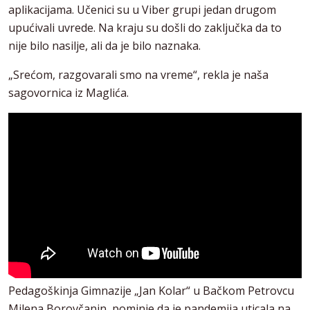
aplikacijama. Učenici su u Viber grupi jedan drugom
upućivali uvrede. Na kraju su došli do zaključka da to
nije bilo nasilje, ali da je bilo naznaka.
„Srećom, razgovarali smo na vreme“, rekla je naša
sagovornica iz Maglića.
Pedagoškinja Gimnazije „Jan Kolar“ u Bačkom Petrovcu
Milena Borovčanin, pominje da je pandemija uticala na