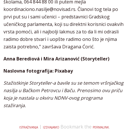
školama, 064 844 88 00 ili putem mejla
koordinaciono.nasilje@novisad.rs
. Članovi tog tela po
prvi put su i sami učenici – predstavnici Gradskog
učeničkog parlamenta, koji su direktni korisnici ovakvih
vrsta pomoći, ali i najbolji lakmus za to da li mi odrasli
radimo dobre stvari i uopšte radimo ono što je njima
zaista potrebno,’’ završava Dragana Ćorić.
Anna Berediová i Mira Arizanović (Storyteller)
Naslovna fotografija: Pixabay
Stažistkinje Storyteller-a bavile su se temom vršnjačkog
nasilja u Bačkom Petrovcu i Baču. Prenosimo ovu priču
koja je nastala u okviru NDNV-ovog programa
stažiranja.
|
Bookmark the
.
ISTRAŽIVANJA
IZDVAJAMO
PERMALINK