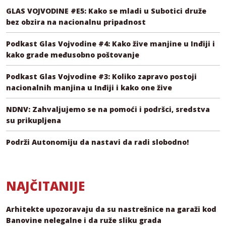
GLAS VOJVODINE #E5: Kako se mladi u Subotici druže
bez obzira na nacionalnu pripadnost
Podkast Glas Vojvodine #4: Kako žive manjine u Inđiji i
kako grade međusobno poštovanje
Podkast Glas Vojvodine #3: Koliko zapravo postoji
nacionalnih manjina u Inđiji i kako one žive
NDNV: Zahvaljujemo se na pomoći i podršci, sredstva
su prikupljena
Podrži Autonomiju da nastavi da radi slobodno!
NAJČITANIJE
Arhitekte upozoravaju da su nastrešnice na garaži kod
Banovine nelegalne i da ruže sliku grada