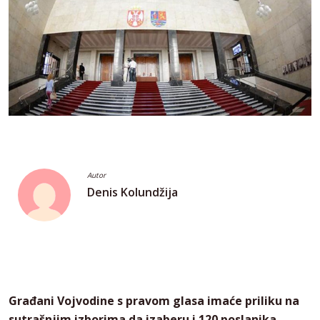
Autor
Denis Kolundžija
Građani Vojvodine s pravom glasa imaće priliku na
sutrašnjim izborima da izaberu i 120 poslanika