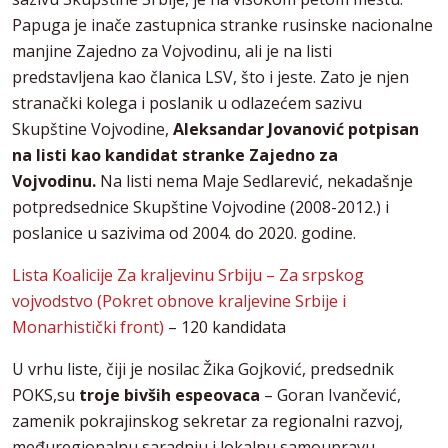
Papuga je inače zastupnica stranke rusinske nacionalne
manjine Zajedno za Vojvodinu, ali je na listi
predstavljena kao članica LSV, što i jeste. Zato je njen
stranački kolega i poslanik u odlazećem sazivu
Skupštine Vojvodine,
Aleksandar Jovanović potpisan
na listi kao kandidat stranke Zajedno za
Vojvodinu.
Na listi nema Maje Sedlarević, nekadašnje
potpredsednice Skupštine Vojvodine (2008-2012.) i
poslanice u sazivima od 2004. do 2020. godine.
Lista Koalicije Za kraljevinu Srbiju – Za srpskog
vojvodstvo (Pokret obnove kraljevine Srbije i
Monarhistički front)
– 120 kandidata
U vrhu liste, čiji je nosilac Žika Gojković, predsednik
POKS,su
troje bivših espeovaca
– Goran Ivančević,
zamenik pokrajinskog sekretar za regionalni razvoj,
međuregionalnu saradnju i lokalnu samoupravu,