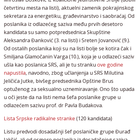
četvrtinu mesta na listi), aktuelni zamenik pokrajinskog
sekretara za energetiku, građevinarstvo i saobraćaj. Od
poslanika iz odlazećeg saziva među prvih desetoro
kandidata su samo potpredsednica Skupštine
Aleksandra Đanković (3. na listi) i Sreten Jovanović (9.).
Od ostalih poslanika koji su na listi bolje se kotira čak i
Smiljana Glamočanin Varga (10.), koja je u odlazeći saziv
ušla kao poslanica SRS, ali je tu stranku
ove godine
napustila
, navodno, zbog učlanjenja u SRS Milutina
Jeličića Jutke, bivšeg predsednika Opštine Brus
optuženog za seksualno uznemiravanje. Ono što upada
u oči jeste da na listi nema šefa poslanike grupe u
odlazećem sazivu prof. dr Pavla Budakova.
Lista Srpske radikalne stranke
(120 kandidata)
Listu predvodi dosadašnji šef poslaničke grupe Đurađ
Jakšić, ali od osmoro poslanika iz dosadašnjeg saziva