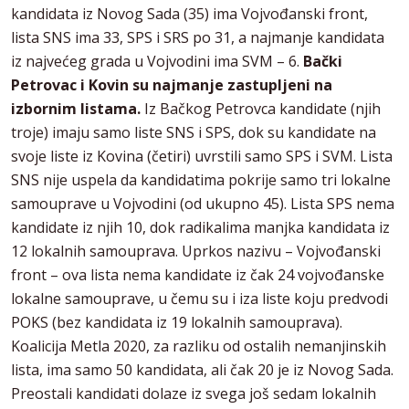
kandidata iz Novog Sada (35) ima Vojvođanski front,
lista SNS ima 33, SPS i SRS po 31, a najmanje kandidata
iz najvećeg grada u Vojvodini ima SVM – 6.
Bački
Petrovac i Kovin su najmanje zastupljeni na
izbornim listama.
Iz Bačkog Petrovca kandidate (njih
troje) imaju samo liste SNS i SPS, dok su kandidate na
svoje liste iz Kovina (četiri) uvrstili samo SPS i SVM. Lista
SNS nije uspela da kandidatima pokrije samo tri lokalne
samouprave u Vojvodini (od ukupno 45). Lista SPS nema
kandidate iz njih 10, dok radikalima manjka kandidata iz
12 lokalnih samouprava. Uprkos nazivu – Vojvođanski
front – ova lista nema kandidate iz čak 24 vojvođanske
lokalne samouprave, u čemu su i iza liste koju predvodi
POKS (bez kandidata iz 19 lokalnih samouprava).
Koalicija Metla 2020, za razliku od ostalih nemanjinskih
lista, ima samo 50 kandidata, ali čak 20 je iz Novog Sada.
Preostali kandidati dolaze iz svega još sedam lokalnih