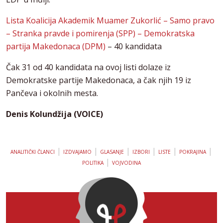
Lista Koalicija Akademik Muamer Zukorlić – Samo pravo
– Stranka pravde i pomirenja (SPP) – Demokratska
partija Makedonaca (DPM)
– 40 kandidata
Čak 31 od 40 kandidata na ovoj listi dolaze iz
Demokratske partije Makedonaca, a čak njih 19 iz
Pančeva i okolnih mesta.
Denis Kolundžija (VOICE)
|
|
|
|
|
|
ANALITIČKI ČLANCI
IZDVAJAMO
GLASANJE
IZBORI
LISTE
POKRAJINA
|
POLITIKA
VOJVODINA