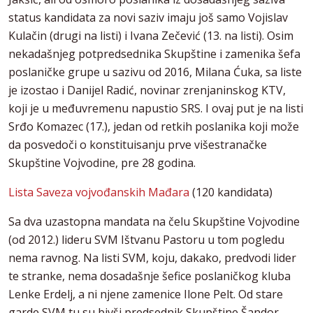
status kandidata za novi saziv imaju još samo Vojislav
Kulačin (drugi na listi) i Ivana Zečević (13. na listi). Osim
nekadašnjeg potpredsednika Skupštine i zamenika šefa
poslaničke grupe u sazivu od 2016, Milana Ćuka, sa liste
je izostao i Danijel Radić, novinar zrenjaninskog KTV,
koji je u međuvremenu napustio SRS. I ovaj put je na listi
Srđo Komazec (17.), jedan od retkih poslanika koji može
da posvedoči o konstituisanju prve višestranačke
Skupštine Vojvodine, pre 28 godina.
Lista Saveza vojvođanskih Mađara
(120 kandidata)
Sa dva uzastopna mandata na čelu Skupštine Vojvodine
(od 2012.) lideru SVM Ištvanu Pastoru u tom pogledu
nema ravnog. Na listi SVM, koju, dakako, predvodi lider
te stranke, nema dosadašnje šefice poslaničkog kluba
Lenke Erdelj, a ni njene zamenice Ilone Pelt. Od stare
garde SVM tu su bivši predsednik Skupštine Šandor