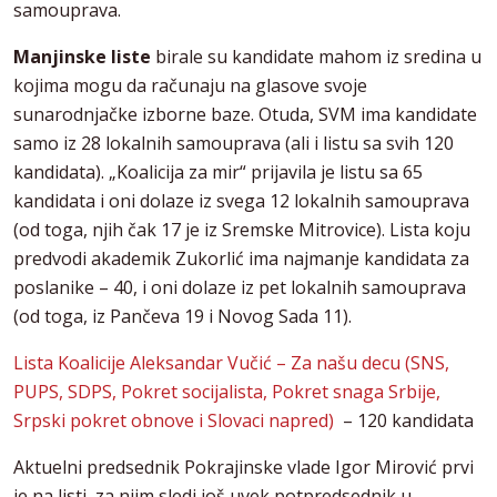
samouprava.
Manjinske liste
birale su kandidate mahom iz sredina u
kojima mogu da računaju na glasove svoje
sunarodnjačke izborne baze. Otuda, SVM ima kandidate
samo iz 28 lokalnih samouprava (ali i listu sa svih 120
kandidata). „Koalicija za mir“ prijavila je listu sa 65
kandidata i oni dolaze iz svega 12 lokalnih samouprava
(od toga, njih čak 17 je iz Sremske Mitrovice). Lista koju
predvodi akademik Zukorlić ima najmanje kandidata za
poslanike – 40, i oni dolaze iz pet lokalnih samouprava
(od toga, iz Pančeva 19 i Novog Sada 11).
Lista Koalicije Aleksandar Vučić – Za našu decu (SNS,
PUPS, SDPS, Pokret socijalista, Pokret snaga Srbije,
Srpski pokret obnove i Slovaci napred)
– 120 kandidata
Aktuelni predsednik Pokrajinske vlade Igor Mirović prvi
je na listi, za njim sledi još uvek potpredsednik u