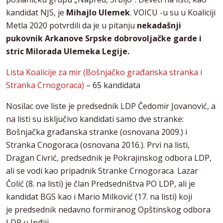
kandidat NJS, je
Mihajlo Ulemek
. VOICU -u su u Koaliciji
Metla 2020 potvrdili da je u pitanju
nekadašnji
pukovnik Arkanove Srpske dobrovoljačke garde i
stric Milorada Ulemeka Legije.
Lista Koalicije za mir (Bošnjačko građanska stranka i
Stranka Crnogoraca)
– 65 kandidata
Nosilac ove liste je predsednik LDP Čedomir Jovanović, a
na listi su isključivo kandidati samo dve stranke:
Bošnjačka građanska stranke (osnovana 2009.) i
Stranka Cnogoraca (osnovana 2016.). Prvi na listi,
Dragan Civrić, predsednik je Pokrajinskog odbora LDP,
ali se vodi kao pripadnik Stranke Crnogoraca. Lazar
Čolić (8. na listi) je član Predsedništva PO LDP, ali je
kandidat BGS kao i Mario Milković (17. na listi) koji
je predsednik nedavno formiranog Opštinskog odbora
LDP u Inđiji.