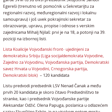
Egereši (trenutno vd. pomoćnik u Sekretarijtu za
regionalni razvoj, međuregionalni razvoj i lokalnu
samoupravu) i još uvek pokrajinski sekretar za
obrazovanje, upravu, propise i odnose s verskim
zajednicama Mihalj Njilaš: prvi je na 18, a potonji na 39.
poziciji na izbornoj listi.
Lista Koalicije Vojvođanski front- ujedinjeni za
demokratsku Srbiju (Liga socijaldemokrata Vojvodine,
Zajedno za Vojvodinu, Vojvođanska partija, Demokratski
savez Hrvata u Vojvodini, Crnogorska partija,
Demokratski blok)
– 120 kandidata
Listu predvodi predsednik LSV Nenad Čanak a među
prvih 20 kandidata je skoro čitavo Predsedništvo te
stranke, kao i predsednik Vojvođanske partije
Aleksandar Odžić. Olena Papuga, poslanica u odlazećem
sazivu Skupštine Srbije, je na visokom petom mestu.