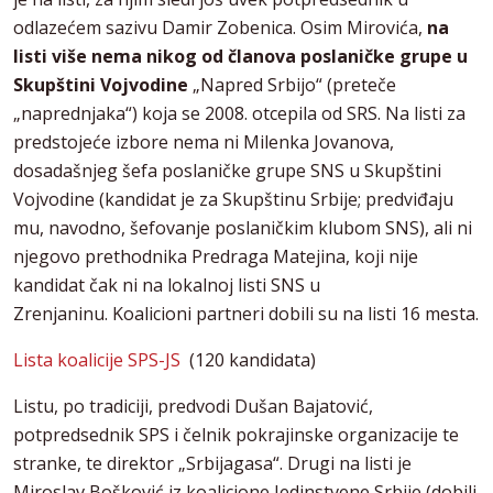
odlazećem sazivu Damir Zobenica. Osim Mirovića,
na
listi više nema nikog od članova poslaničke grupe u
Skupštini Vojvodine
„Napred Srbijo“ (preteče
„naprednjaka“) koja se 2008. otcepila od SRS. Na listi za
predstojeće izbore nema ni Milenka Jovanova,
dosadašnjeg šefa poslaničke grupe SNS u Skupštini
Vojvodine (kandidat je za Skupštinu Srbije; predviđaju
mu, navodno, šefovanje poslaničkim klubom SNS), ali ni
njegovo prethodnika Predraga Matejina, koji nije
kandidat čak ni na lokalnoj listi SNS u
Zrenjaninu. Koalicioni partneri dobili su na listi 16 mesta.
Lista koalicije SPS-JS
(120 kandidata)
Listu, po tradiciji, predvodi Dušan Bajatović,
potpredsednik SPS i čelnik pokrajinske organizacije te
stranke, te direktor „Srbijagasa“. Drugi na listi je
Miroslav Bošković iz koalicione Jedinstvene Srbije (dobili