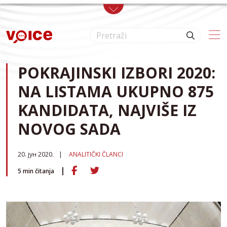
Skip to main content
POKRAJINSKI IZBORI 2020:
NA LISTAMA UKUPNO 875
KANDIDATA, NAJVIŠE IZ
NOVOG SADA
20. јун 2020.
ANALITIČKI ČLANCI
5
min čitanja