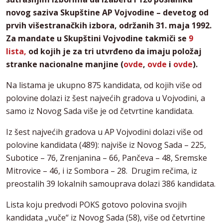
novog saziva Skupštine AP Vojvodine – devetog od
prvih višestranačkih izbora, održanih 31. maja 1992.
Za mandate u Skupštini Vojvodine takmiči se
9
lista,
od kojih je za tri utvrđeno da imaju položaj
stranke nacionalne manjine (
ovde
,
ovde
i
ovde
).
Na listama je ukupno 875 kandidata, od kojih više od
polovine dolazi iz šest najvećih gradova u Vojvodini, a
samo iz Novog Sada više je od četvrtine kandidata.
Iz šest najvećih gradova u AP Vojvodini dolazi više od
polovine kandidata (489): najviše iz Novog Sada – 225,
Subotice – 76, Zrenjanina – 66, Pančeva – 48, Sremske
Mitrovice – 46, i iz Sombora – 28. Drugim rečima, iz
preostalih 39 lokalnih samouprava dolazi 386 kandidata.
Lista koju predvodi POKS gotovo polovina svojih
kandidata „vuče“ iz Novog Sada (58), više od četvrtine