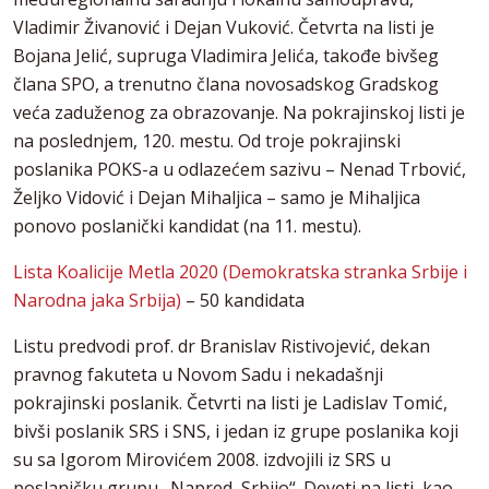
Vladimir Živanović i Dejan Vuković. Četvrta na listi je
Bojana Jelić, supruga Vladimira Jelića, takođe bivšeg
člana SPO, a trenutno člana novosadskog Gradskog
veća zaduženog za obrazovanje. Na pokrajinskoj listi je
na poslednjem, 120. mestu. Od troje pokrajinski
poslanika POKS-a u odlazećem sazivu – Nenad Trbović,
Željko Vidović i Dejan Mihaljica – samo je Mihaljica
ponovo poslanički kandidat (na 11. mestu).
Lista Koalicije Metla 2020 (Demokratska stranka Srbije i
Narodna jaka Srbija)
– 50 kandidata
Listu predvodi prof. dr Branislav Ristivojević, dekan
pravnog fakuteta u Novom Sadu i nekadašnji
pokrajinski poslanik. Četvrti na listi je Ladislav Tomić,
bivši poslanik SRS i SNS, i jedan iz grupe poslanika koji
su sa Igorom Mirovićem 2008. izdvojili iz SRS u
poslaničku grupu „Napred, Srbijo“. Deveti na listi, kao