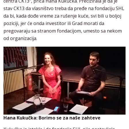
centra CK13“, priča Hana Kukučka. Precizirala je da je
stav CK13 da vlasništvo treba da pređe na fondaciju SHL
da bi, kada dođe vreme za rušenje kuće, svi bili u boljoj
poziciji, jer će onda investitor ili Grad morati da
pregovaraju sa stranom fondacijom, umesto sa nekom
od organizacija.
Hana Kukučka: Borimo se za naše zahteve