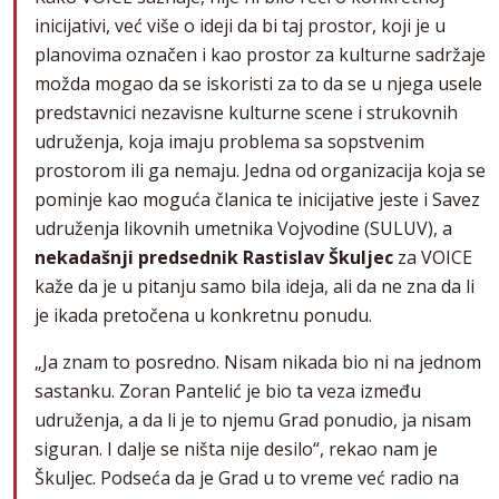
inicijativi, već više o ideji da bi taj prostor, koji je u
planovima označen i kao prostor za kulturne sadržaje
možda mogao da se iskoristi za to da se u njega usele
predstavnici nezavisne kulturne scene i strukovnih
udruženja, koja imaju problema sa sopstvenim
prostorom ili ga nemaju. Jedna od organizacija koja se
pominje kao moguća članica te inicijative jeste i Savez
udruženja likovnih umetnika Vojvodine (SULUV), a
nekadašnji predsednik Rastislav Škuljec
za VOICE
kaže da je u pitanju samo bila ideja, ali da ne zna da li
je ikada pretočena u konkretnu ponudu.
„Ja znam to posredno. Nisam nikada bio ni na jednom
sastanku. Zoran Pantelić je bio ta veza između
udruženja, a da li je to njemu Grad ponudio, ja nisam
siguran. I dalje se ništa nije desilo“, rekao nam je
Škuljec. Podseća da je Grad u to vreme već radio na