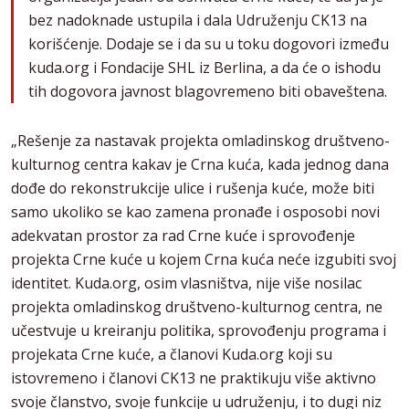
bez nadoknade ustupila i dala Udruženju CK13 na
korišćenje. Dodaje se i da su u toku dogovori između
kuda.org i Fondacije SHL iz Berlina, a da će o ishodu
tih dogovora javnost blagovremeno biti obaveštena.
„Rešenje za nastavak projekta omladinskog društveno-
kulturnog centra kakav je Crna kuća, kada jednog dana
dođe do rekonstrukcije ulice i rušenja kuće, može biti
samo ukoliko se kao zamena pronađe i osposobi novi
adekvatan prostor za rad Crne kuće i sprovođenje
projekta Crne kuće u kojem Crna kuća neće izgubiti svoj
identitet. Kuda.org, osim vlasništva, nije više nosilac
projekta omladinskog društveno-kulturnog centra, ne
učestvuje u kreiranju politika, sprovođenju programa i
projekata Crne kuće, a članovi Kuda.org koji su
istovremeno i članovi CK13 ne praktikuju više aktivno
svoje članstvo, svoje funkcije u udruženju, i to dugi niz