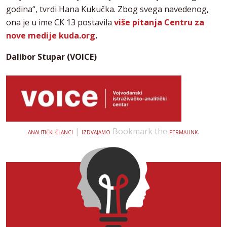
godina“, tvrdi Hana Kukučka. Zbog svega navedenog,
ona je u ime CK 13 postavila
više pitanja Centru za
nove medije kuda.org
.
Dalibor Stupar (VOICE)
|
Bookmark the
.
ANALITIČKI ČLANCI
IZDVAJAMO
PERMALINK