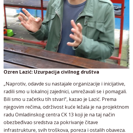
Ozren Lazić: Uzurpacija civilnog društva
„Naprotiv, odavde su nastajale organizacije i inicijative,
radili smo u lokalnoj zajednici, umrežavali se i pomagali.
Bili smo u začetku tih stvari“, kazao je Lazić. Prema
njegovim rečima, održivost kuće ležala je na projektnom
radu Omladinskog centra CK 13 koji je na taj način
obezbeđivao sredstva za pokrivanje čitave
infrastrukture, svih troškova, poreza i ostalih obaveza.