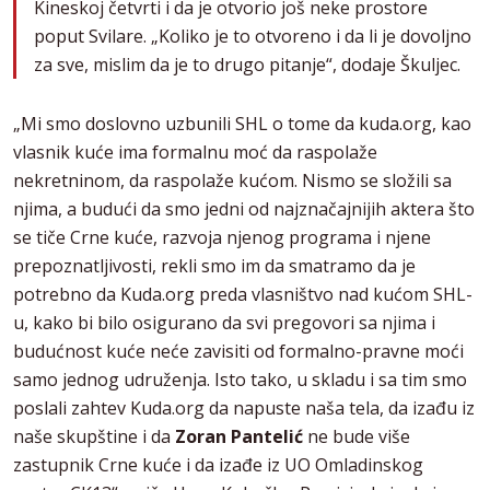
Kineskoj četvrti i da je otvorio još neke prostore
poput Svilare. „Koliko je to otvoreno i da li je dovoljno
za sve, mislim da je to drugo pitanje“, dodaje Škuljec.
„Mi smo doslovno uzbunili SHL o tome da kuda.org, kao
vlasnik kuće ima formalnu moć da raspolaže
nekretninom, da raspolaže kućom. Nismo se složili sa
njima, a budući da smo jedni od najznačajnijih aktera što
se tiče Crne kuće, razvoja njenog programa i njene
prepoznatljivosti, rekli smo im da smatramo da je
potrebno da Kuda.org preda vlasništvo nad kućom SHL-
u, kako bi bilo osigurano da svi pregovori sa njima i
budućnost kuće neće zavisiti od formalno-pravne moći
samo jednog udruženja. Isto tako, u skladu i sa tim smo
poslali zahtev Kuda.org da napuste naša tela, da izađu iz
naše skupštine i da
Zoran Pantelić
ne bude više
zastupnik Crne kuće i da izađe iz UO Omladinskog