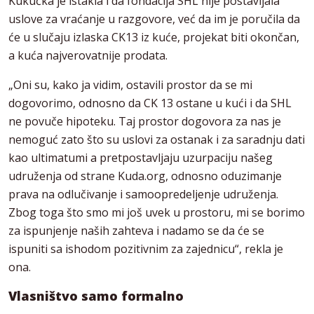
Kukučka je istakla i da fondacija SHL nije postavljala
uslove za vraćanje u razgovore, već da im je poručila da
će u slučaju izlaska CK13 iz kuće, projekat biti okončan,
a kuća najverovatnije prodata.
„Oni su, kako ja vidim, ostavili prostor da se mi
dogovorimo, odnosno da CK 13 ostane u kući i da SHL
ne povuče hipoteku. Taj prostor dogovora za nas je
nemoguć zato što su uslovi za ostanak i za saradnju dati
kao ultimatumi a pretpostavljaju uzurpaciju našeg
udruženja od strane Kuda.org, odnosno oduzimanje
prava na odlučivanje i samoopredeljenje udruženja.
Zbog toga što smo mi još uvek u prostoru, mi se borimo
za ispunjenje naših zahteva i nadamo se da će se
ispuniti sa ishodom pozitivnim za zajednicu“, rekla je
ona.
Vlasništvo samo formalno