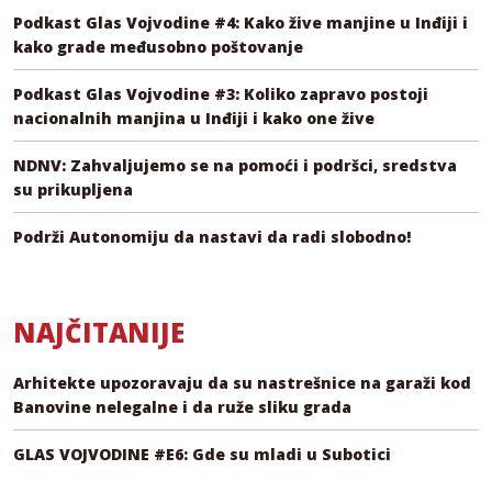
Podkast Glas Vojvodine #4: Kako žive manjine u Inđiji i
kako grade međusobno poštovanje
Podkast Glas Vojvodine #3: Koliko zapravo postoji
nacionalnih manjina u Inđiji i kako one žive
NDNV: Zahvaljujemo se na pomoći i podršci, sredstva
su prikupljena
Podrži Autonomiju da nastavi da radi slobodno!
NAJČITANIJE
Arhitekte upozoravaju da su nastrešnice na garaži kod
Banovine nelegalne i da ruže sliku grada
GLAS VOJVODINE #E6: Gde su mladi u Subotici