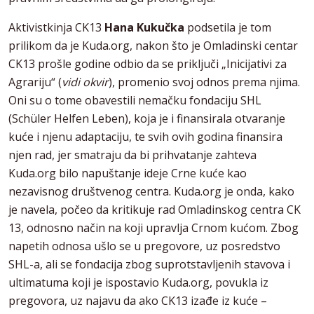
Aktivistkinja CK13
Hana Kukučka
podsetila je tom
prilikom da je Kuda.org, nakon što je Omladinski centar
CK13 prošle godine odbio da se priključi „Inicijativi za
Agrariju“ (
vidi okvir
), promenio svoj odnos prema njima.
Oni su o tome obavestili nemačku fondaciju SHL
(Schüler Helfen Leben), koja je i finansirala otvaranje
kuće i njenu adaptaciju, te svih ovih godina finansira
njen rad, jer smatraju da bi prihvatanje zahteva
Kuda.org bilo napuštanje ideje Crne kuće kao
nezavisnog društvenog centra. Kuda.org je onda, kako
je navela, počeo da kritikuje rad Omladinskog centra CK
13, odnosno način na koji upravlja Crnom kućom. Zbog
napetih odnosa ušlo se u pregovore, uz posredstvo
SHL-a, ali se fondacija zbog suprotstavljenih stavova i
ultimatuma koji je ispostavio Kuda.org, povukla iz
pregovora, uz najavu da ako CK13 izađe iz kuće –