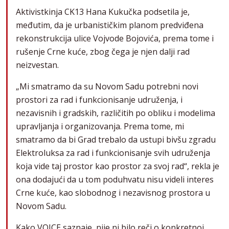
Aktivistkinja CK13 Hana Kukučka podsetila je,
međutim, da je urbanističkim planom predviđena
rekonstrukcija ulice Vojvode Bojovića, prema tome i
rušenje Crne kuće, zbog čega je njen dalji rad
neizvestan.
„Mi smatramo da su Novom Sadu potrebni novi
prostori za rad i funkcionisanje udruženja, i
nezavisnih i gradskih, različitih po obliku i modelima
upravljanja i organizovanja. Prema tome, mi
smatramo da bi Grad trebalo da ustupi bivšu zgradu
Elektroluksa za rad i funkcionisanje svih udruženja
koja vide taj prostor kao prostor za svoj rad“, rekla je
ona dodajući da u tom poduhvatu nisu videli interes
Crne kuće, kao slobodnog i nezavisnog prostora u
Novom Sadu.
Kako VOICE saznaje, nije ni bilo reči o konkretnoj