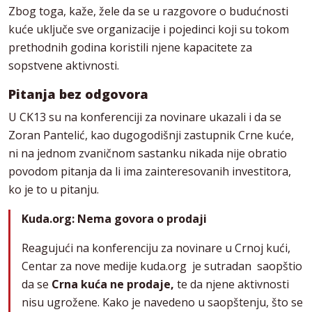
Zbog toga, kaže, žele da se u razgovore o budućnosti
kuće uključe sve organizacije i pojedinci koji su tokom
prethodnih godina koristili njene kapacitete za
sopstvene aktivnosti.
Pitanja bez odgovora
U CK13 su na konferenciji za novinare ukazali i da se
Zoran Pantelić, kao dugogodišnji zastupnik Crne kuće,
ni na jednom zvaničnom sastanku nikada nije obratio
povodom pitanja da li ima zainteresovanih investitora,
ko je to u pitanju.
Kuda.org: Nema govora o prodaji
Reagujući na konferenciju za novinare u Crnoj kući,
Centar za nove medije kuda.org je sutradan saopštio
da se
Crna kuća ne prodaje,
te da njene aktivnosti
nisu ugrožene. Kako je navedeno u saopštenju, što se