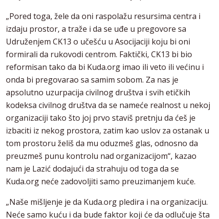
„Pored toga, žele da oni raspolažu resursima centra i
izdaju prostor, a traže i da se uđe u pregovore sa
Udruženjem CK13 o učešću u Asocijaciji koju bi oni
formirali da rukovodi centrom. Faktički, CK13 bi bio
reformisan tako da bi Kuda.org imao ili veto ili većinu i
onda bi pregovarao sa samim sobom. Za nas je
apsolutno uzurpacija civilnog društva i svih etičkih
kodeksa civilnog društva da se nameće realnost u nekoj
organizaciji tako što joj prvo staviš pretnju da ćeš je
izbaciti iz nekog prostora, zatim kao uslov za ostanak u
tom prostoru želiš da mu oduzmeš glas, odnosno da
preuzmeš punu kontrolu nad organizacijom“, kazao
nam je Lazić dodajući da strahuju od toga da se
Kuda.org neće zadovoljiti samo preuzimanjem kuće.
„Naše mišljenje je da Kuda.org pledira i na organizaciju.
Neće samo kuću i da bude faktor koji će da odlučuje šta