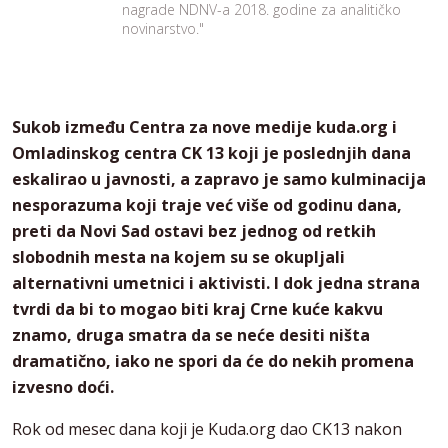
nagrade NDNV-a 2018. godine za analitičko
novinarstvo."
Sukob između Centra za nove medije kuda.org i
Omladinskog centra CK 13 koji je poslednjih dana
eskalirao u javnosti, a zapravo je samo kulminacija
nesporazuma koji traje već više od godinu dana,
preti da Novi Sad ostavi bez jednog od retkih
slobodnih mesta na kojem su se okupljali
alternativni umetnici i aktivisti. I dok jedna strana
tvrdi da bi to mogao biti kraj Crne kuće kakvu
znamo, druga smatra da se neće desiti ništa
dramatično, iako ne spori da će do nekih promena
izvesno doći.
Rok od mesec dana koji je Kuda.org dao CK13 nakon