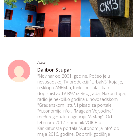
Autor
Dalibor Stupar
"Novinar od 2001. godine. Počeo je u
novosadskoj TV produkciji "UrbaNS” koja je,
u sklopu ANEM-a, funkcionisala i kao
dopisništvo TV B92 iz Beograda. Nakon toga,
radio je nekoliko godina u novosadskom
"Građanskom listu", i pisao za portale
"Autonomija.info", "Magazin Vojvodina" i
međuregionalnu agenciju "AIM-ng". Od
februara 2017. saradnik VOICE-a.
Karikaturista portala "Autonomija.info" od
maja 2016. godine. Dobitnik godišnje