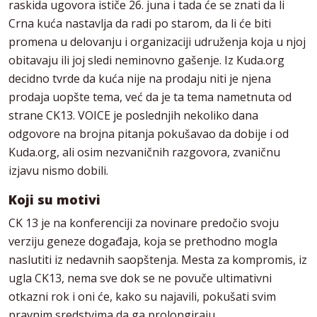
raskida ugovora ističe 26. juna i tada će se znati da li
Crna kuća nastavlja da radi po starom, da li će biti
promena u delovanju i organizaciji udruženja koja u njoj
obitavaju ili joj sledi neminovno gašenje. Iz Kuda.org
decidno tvrde da kuća nije na prodaju niti je njena
prodaja uopšte tema, već da je ta tema nametnuta od
strane CK13. VOICE je poslednjih nekoliko dana
odgovore na brojna pitanja pokušavao da dobije i od
Kuda.org, ali osim nezvaničnih razgovora, zvaničnu
izjavu nismo dobili.
Koji su motivi
CK 13 je na konferenciji za novinare predočio svoju
verziju geneze događaja, koja se prethodno mogla
naslutiti iz nedavnih saopštenja. Mesta za kompromis, iz
ugla CK13, nema sve dok se ne povuče ultimativni
otkazni rok i oni će, kako su najavili, pokušati svim
pravnim sredstvima da ga prolongiraju.