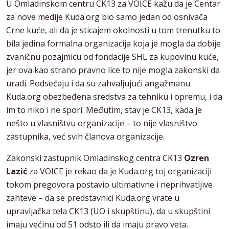
U Omladinskom centru CK13 za VOICE kažu da je Centar
za nove medije Kuda.org bio samo jedan od osnivača
Crne kuće, ali da je sticajem okolnosti u tom trenutku to
bila jedina formalna organizacija koja je mogla da dobije
zvaničnu pozajmicu od fondacije SHL za kupovinu kuće,
jer ova kao strano pravno lice to nije mogla zakonski da
uradi. Podsećaju i da su zahvaljujući angažmanu
Kuda.org obezbeđena sredstva za tehniku i opremu, i da
im to niko i ne spori. Međutim, stav je CK13, kada je
nešto u vlasništvu organizacije – to nije vlasništvo
zastupnika, već svih članova organizacije.
Zakonski zastupnik Omladinskog centra CK13
Ozren
Lazić
za VOICE je rekao da je Kuda.org toj organizaciji
tokom pregovora postavio ultimativne i neprihvatljive
zahteve – da se predstavnici Kuda.org vrate u
upravljačka tela CK13 (UO i skupštinu), da u skupštini
imaju većinu od 51 odsto ili da imaju pravo veta.