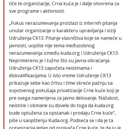
tiče te organizacije, Crna kuća je i dalje otvorena za
sve programe i aktivnosti.
„Fokus nerazumevanja proizlazi iz internih pitanja
unutar organizacije o karakteru upravljanja i viziji
Udruženja CK13. Pitanje vlasništva koje se nameće u
javnosti, uopšte nije tema međusobnog
nerazumevanja između kuda.org i Udruženja CK13.
Neprimereno je i tužno što su javna obraćanja
Udruženja CK13 započeta neistinama i
diskvalifikacijama. U isto vreme Udruženje CK13
prikazuje sebe kao žrtvu i time skreće pažnju sa
sopstvenog pokušaja privatizacije Crne kuće koji je
pre svega namenjena za javno delovanje. Nažalost,
neistine i obmane su dovele do toga da kuda.org
bude optužena za opstanak i prodaju Crne kuće“,
piše u saopštenju Kuda.org. Podseća se i da je ta
organizacija jedan od osnivača Crne kuće, te da ju je