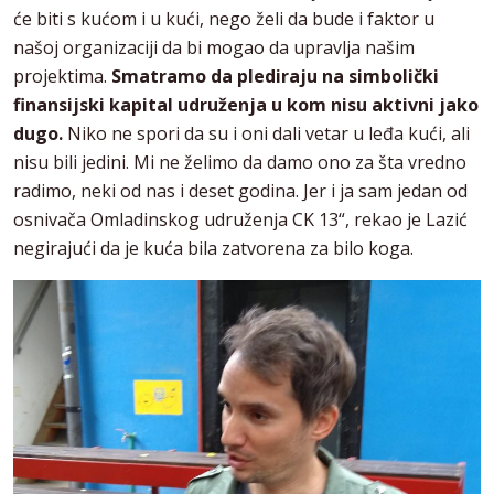
će biti s kućom i u kući, nego želi da bude i faktor u
našoj organizaciji da bi mogao da upravlja našim
projektima.
Smatramo da plediraju na simbolički
finansijski kapital udruženja u kom nisu aktivni jako
dugo.
Niko ne spori da su i oni dali vetar u leđa kući, ali
nisu bili jedini. Mi ne želimo da damo ono za šta vredno
radimo, neki od nas i deset godina. Jer i ja sam jedan od
osnivača Omladinskog udruženja CK 13“, rekao je Lazić
negirajući da je kuća bila zatvorena za bilo koga.