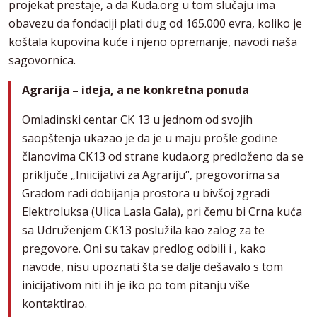
projekat prestaje, a da Kuda.org u tom slučaju ima
obavezu da fondaciji plati dug od 165.000 evra, koliko je
koštala kupovina kuće i njeno opremanje, navodi naša
sagovornica.
Agrarija – ideja, a ne konkretna ponuda
Omladinski centar CK 13 u jednom od svojih
saopštenja ukazao je da je u maju prošle godine
članovima CK13 od strane kuda.org predloženo da se
priključe „Iniicijativi za Agrariju“, pregovorima sa
Gradom radi dobijanja prostora u bivšoj zgradi
Elektroluksa (Ulica Lasla Gala), pri čemu bi Crna kuća
sa Udruženjem CK13 poslužila kao zalog za te
pregovore. Oni su takav predlog odbili i , kako
navode, nisu upoznati šta se dalje dešavalo s tom
inicijativom niti ih je iko po tom pitanju više
kontaktirao.