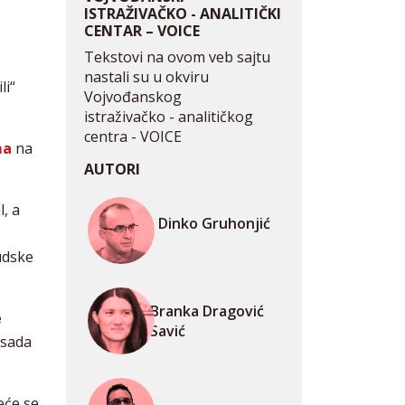
ISTRAŽIVAČKO - ANALITIČKI
CENTAR – VOICE
Tekstovi na ovom veb sajtu
nastali su u okviru
li“
Vojvođanskog
istraživačko - analitičkog
centra - VOICE
ma
na
AUTORI
l, a
Dinko Gruhonjić
sudske
Branka Dragović
e
Savić
i sada
eće se