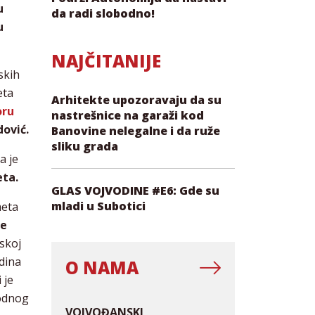
u
da radi slobodno!
u
NAJČITANIJE
skih
eta
Arhitekte upozoravaju da su
oru
nastrešnice na garaži kod
ović.
Banovine nelegalne i da ruže
sliku grada
a je
eta.
GLAS VOJVODINE #E6: Gde su
mladi u Subotici
meta
je
dskoj
odina
O NAMA
 je
vodnog
VOJVOĐANSKI