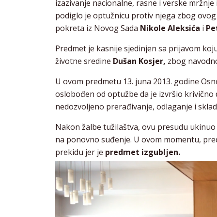
izazivanje nacionalne, rasne i verske mržnje
podiglo je optužnicu protiv njega zbog ovog 
pokreta iz Novog Sada
Nikole Aleksića
i
Pe
Predmet je kasnije sjedinjen sa prijavom koj
životne sredine
Dušan Kosjer,
zbog navodnog
U ovom predmetu 13. juna 2013. godine Osn
oslobođen od optužbe da je izvršio krivično 
nedozvoljeno prerađivanje, odlaganje i sklad
Nakon žalbe tužilaštva, ovu presudu ukinuo 
na ponovno suđenje. U ovom momentu, predme
prekidu jer je
predmet izgubljen.