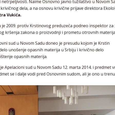
 i netrpeljivosti. Naime Osnovno javno tužilaštvo u Novom S
krivičnog dela, a na osnovu krivične prijave direktora Ekol
tra Vukića.
u je 2009. protiv Krstinovog preduzeća podneo inspektor za 
 kršenja zakona o proizvodnji i prometu otrovnih materija
ovni sud u Novom Sadu doneo je presudu kojom je Krstin
delo unošenje opasnih materija u Srbiju i krivično delo
ištenje opasnih materija.
je Apelacioni sud u Novom Sadu 12. marta 2014. i predmet v
t se i dalje vodi pred Osnovnim sudom, ali je ono u tren