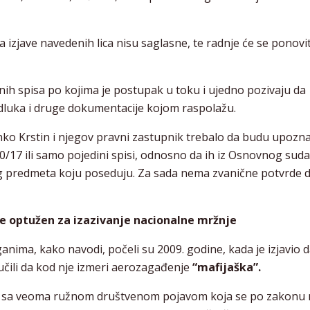
zjave navedenih lica nisu saglasne, te radnje će se ponovit
h spisa po kojima je postupak u toku i ujedno pozivaju da
dluka i druge dokumentacije kojom raspolažu.
ko Krstin i njegov pravni zastupnik trebalo da budu upozna
00/17 ili samo pojedini spisi, odnosno da ih iz Osnovnog suda
 predmeta koju poseduju. Za sada nema zvanične potvrde d
 optužen za izazivanje nacionalne mržnje
ima, kako navodi, počeli su 2009. godine, kada je izjavio d
učili da kod nje izmeri aerozagađenje
“mafijaška”.
en sa veoma ružnom društvenom pojavom koja se po zakonu 