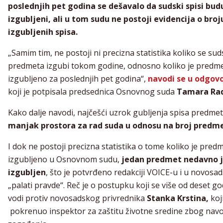
poslednjih pet godina se dešavalo da sudski spisi bud
izgubljeni, ali u tom sudu ne postoji evidencija o broj
izgubljenih spisa.
„Samim tim, ne postoji ni precizna statistika koliko se sud
predmeta izgubi tokom godine, odnosno koliko je predm
izgubljeno za poslednjih pet godina“,
navodi se u odgov
koji je potpisala predsednica Osnovnog suda
Tamara Rad
Kako dalje navodi, najčešći uzrok gubljenja spisa predmet
manjak prostora za rad suda u odnosu na broj predm
I dok ne postoji precizna statistika o tome koliko je pred
izgubljeno u Osnovnom sudu,
jedan predmet nedavno 
izgubljen
, što je potvrđeno redakciji VOICE-u i u novosa
„palati pravde“. Reč je o postupku koji se više od deset g
vodi protiv novosadskog privrednika
Stanka Krstina,
koji
pokrenuo inspektor za zaštitu životne sredine zbog na