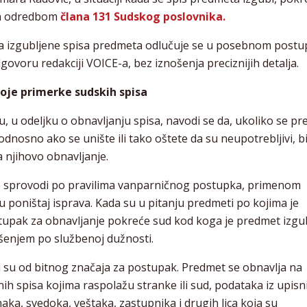
 sa odredbom
člana 131 Sudskog poslovnika.
za izgubljene spisa predmeta odlučuje se u posebnom postu
voru redakciji VOICE-a, bez iznošenja preciznijih detalja.
voje primerke sudskih spisa
 u odeljku o obnavljanju spisa, navodi se da, ukoliko se p
, odnosno ako se unište ili tako oštete da su neupotrebljivi, b
 njihovo obnavljanje.
 sprovodi po pravilima vanparničnog postupka, primenom
 poništaj isprava. Kada su u pitanju predmeti po kojima je
tupak za obnavljanje pokreće sud kod koga je predmet izgub
rešenjem po službenoj dužnosti.
i su od bitnog značaja za postupak. Predmet se obnavlja na
nih spisa kojima raspolažu stranke ili sud, podataka iz upisn
aka, svedoka, veštaka, zastupnika i drugih lica koja su