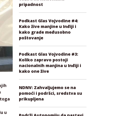
pripadnost
Podkast Glas Vojvodine #4:
Kako žive manjine u Inđiji i
kako grade međusobno
poštovanje
Podkast Glas Vojvodine #3:
Koliko zapravo postoji
nacionalnih manjina u Inđiji i
kako one žive
njih
NDNV: Zahvaljujemo se na
e
pomoći i podršci, sredstva su
prikupljena
 toga
du u
Podrži Autonomiju da nastavi