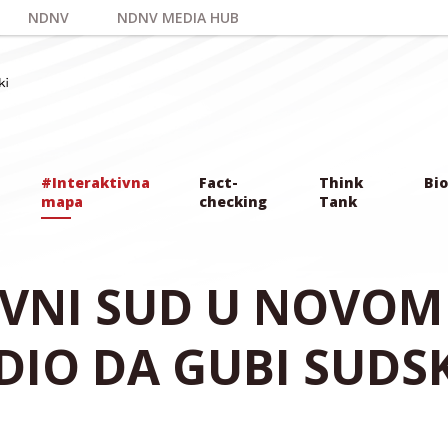
NDNV
NDNV MEDIA HUB
#Interaktivna
Fact-
Think
Bio
mapa
checking
Tank
OVNI SUD U NOVOM
DIO DA GUBI SUDS