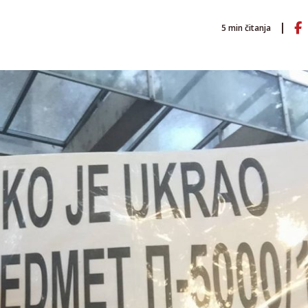
5
min čitanja