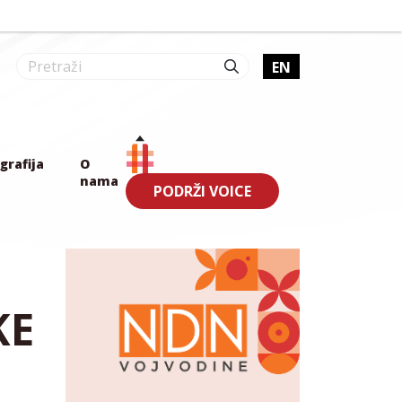
EN
grafija
O
nama
PODRŽI VOICE
KE