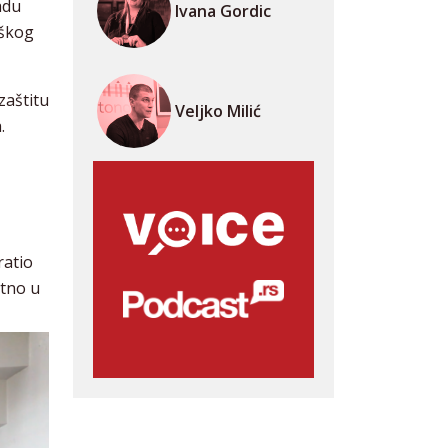
adu
Ivana Gordic
oškog
zaštitu
Veljko Milić
.
ratio
utno u