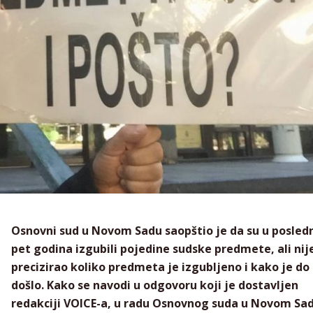
Osnovni sud u Novom Sadu saopštio je da su u posled
pet godina izgubili pojedine sudske predmete, ali nij
precizirao koliko predmeta je izgubljeno i kako je do
došlo. Kako se navodi u odgovoru koji je dostavljen
redakciji VOICE-a, u radu Osnovnog suda u Novom Sa