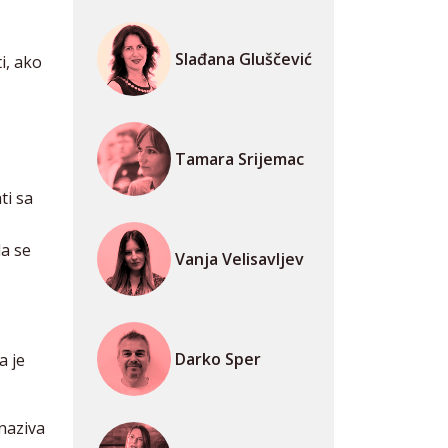
Slađana Gluščević
i, ako
Tamara Srijemac
ti sa
a se
Vanja Velisavljev
Darko Sper
a je
naziva