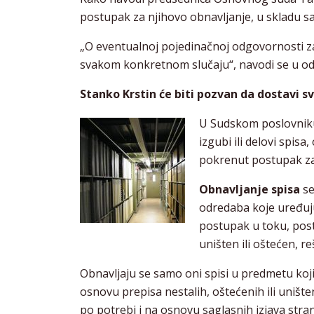
postupak za njihovo obnavljanje, u skladu
„O eventualnoj pojedinačnoj odgovornosti 
svakom konkretnom slučaju“, navodi se u odgo
Stanko Krstin će biti pozvan da dostavi s
U Sudskom poslovniku,
izgubi ili delovi spisa
pokrenut postupak za
Obnavljanje spisa
se
odredaba koje uređuju
postupak u toku, pos
uništen ili oštećen, 
Obnavljaju se samo oni spisi u predmetu koj
osnovu prepisa nestalih, oštećenih ili unište
po potrebi i na osnovu saglasnih izjava stran