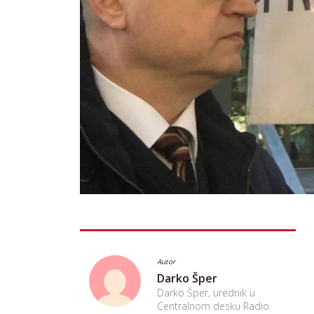
Autor
Darko Šper
Darko Šper, urednik u
Centralnom desku Radio