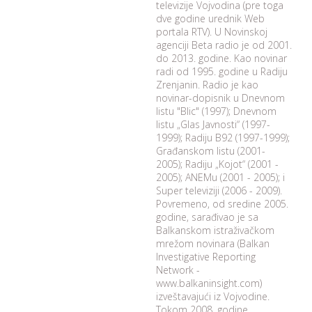
televizije Vojvodina (pre toga
dve godine urednik Web
portala RTV). U Novinskoj
agenciji Beta radio je od 2001.
do 2013. godine. Kao novinar
radi od 1995. godine u Radiju
Zrenjanin. Radio je kao
novinar-dopisnik u Dnevnom
listu "Blic" (1997); Dnevnom
listu „Glas Javnosti“ (1997-
1999); Radiju B92 (1997-1999);
Građanskom listu (2001-
2005); Radiju „Kojot“ (2001 -
2005); ANEMu (2001 - 2005); i
Super televiziji (2006 - 2009).
Povremeno, od sredine 2005.
godine, sarađivao je sa
Balkanskom istraživačkom
mrežom novinara (Balkan
Investigative Reporting
Network -
www.balkaninsight.com)
izveštavajući iz Vojvodine.
Tokom 2008. godine