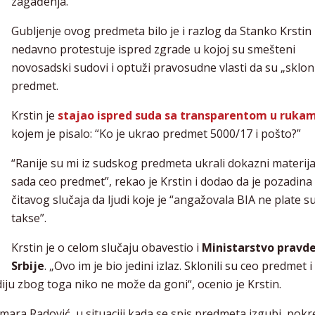
zagađenja.
Gubljenje ovog predmeta bilo je i razlog da Stanko Krstin
nedavno protestuje ispred zgrade u kojoj su smešteni
novosadski sudovi i optuži pravosudne vlasti da su „skloni
predmet.
Krstin je
stajao ispred suda sa transparentom u ruka
kojem je pisalo: “Ko je ukrao predmet 5000/17 i pošto?”
“Ranije su mi iz sudskog predmeta ukrali dokazni materija
sada ceo predmet”, rekao je Krstin i dodao da je pozadina
čitavog slučaja da ljudi koje je “angažovala BIA ne plate 
takse”.
Krstin je o celom slučaju obavestio i
Ministarstvo pravd
Srbije
. „Ovo im je bio jedini izlaz. Sklonili su ceo predmet 
iju zbog toga niko ne može da goni“, ocenio je Krstin.
ra Radović, u situaciji kada se spis predmeta izgubi, pokr