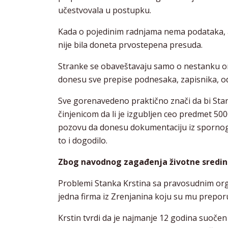
učestvovala u postupku.
Kada o pojedinim radnjama nema podataka, a i
nije bila doneta prvostepena presuda.
Stranke se obaveštavaju samo o nestanku oni
donesu sve prepise podnesaka, zapisnika, o
Sve gorenavedeno praktično znači da bi Stan
činjenicom da li je izgubljen ceo predmet 50
pozovu da donesu dokumentaciju iz spornog
to i dogodilo.
Zbog navodnog zagađenja životne sredine
Problemi Stanka Krstina sa pravosudnim organ
jedna firma iz Zrenjanina koju su mu prepor
Krstin tvrdi da je najmanje 12 godina suoč