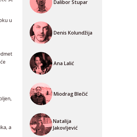
Dalibor Stupar
pku u
Denis Kolundžija
redmet
iće
Ana Lalić
Miodrag Blečić
ljen,
Natalija
ika, a
Jakovljević