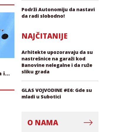
a
Podrži Autonomiju da nastavi
da radi slobodno!
NAJČITANIJE
Arhitekte upozoravaju da su
nastrešnice na garaži kod
Banovine nelegalne i da ruže
sliku grada
 ih
GLAS VOJVODINE #E6: Gde su
ma
mladi u Subotici
O NAMA