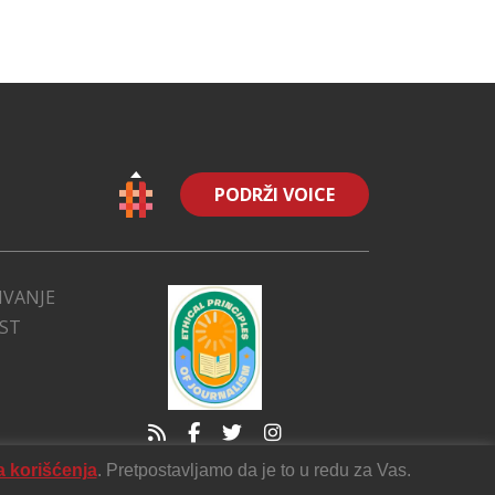
PODRŽI VOICE
IVANJE
EST
a korišćenja
. Pretpostavljamo da je to u redu za Vas.