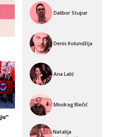
Dalibor Stupar
Denis Kolundžija
Ana Lalić
Miodrag Blečić
ju“
Natalija