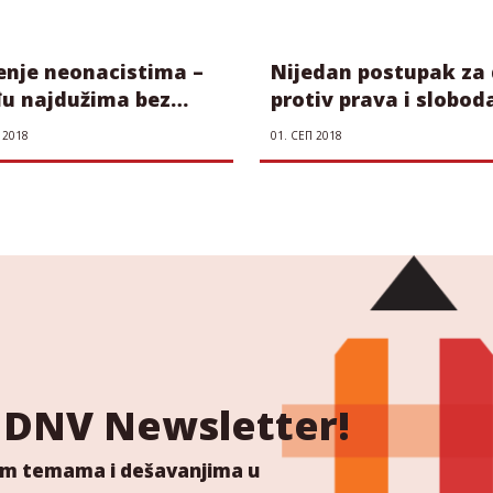
enje neonacistima –
Nijedan postupak za 
u najdužima bez
protiv prava i slobod
ete presude
građana!
 2018
01. СЕП 2018
 NDNV Newsletter!
ućim temama i dešavanjima u