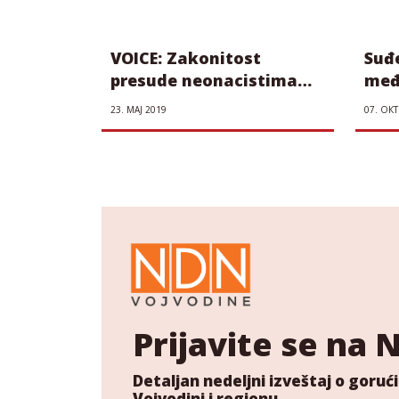
VOICE: Zakonitost
Suđ
presude neonacistima
međ
proveriće Vrhovni
don
23. МАЈ 2019
07. ОКТ
kasacioni sud?
Prijavite se na
Detaljan nedeljni izveštaj o gor
Vojvodini i regionu