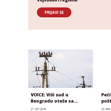
PRIJAVI SE
VOICE: Viši sud u
Peći
Beogradu oteže sa
poš
uvođenjem privremenih
27. ЈУН 2018
24. ФЕБ