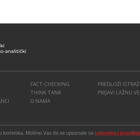
FACT-CHECKING
PREDLOŽI ISTRAŽ
THINK TANK
PRIJAVI LAŽNU V
ANCI
O NAMA
stvo korisnika. Molimo Vas da se upoznate sa
uslovima i pravilim