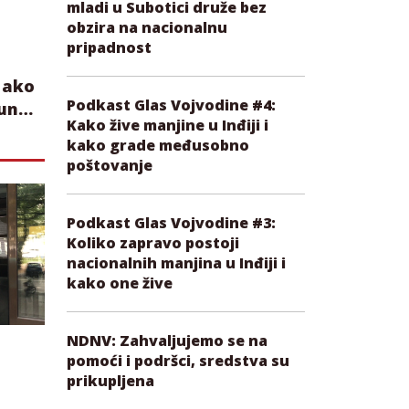
mladi u Subotici druže bez
obzira na nacionalnu
pripadnost
 ako
Podkast Glas Vojvodine #4:
čun
Kako žive manjine u Inđiji i
kako grade međusobno
poštovanje
Podkast Glas Vojvodine #3:
Koliko zapravo postoji
nacionalnih manjina u Inđiji i
kako one žive
NDNV: Zahvaljujemo se na
pomoći i podršci, sredstva su
prikupljena
zbog