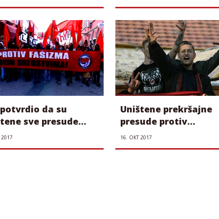
antifašiste
 potvrdio da su
Uništene prekršajne
štene sve presude
presude protiv
nacistima
neonacista
 2017
16. ОКТ 2017