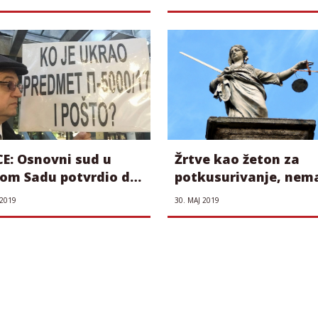
lacionog suda
presude neonacistim
CE: Osnovni sud u
Žrtve kao žeton za
om Sadu potvrdio da
potkusurivanje, nema
i sudske predmete
u zakonima ali se
 2019
30. МАЈ 2019
zloupotrebljavaju u
političkim obračuni