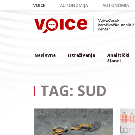
Skip to main content
VOICE
AUTONOMIJA
AUTONÓMIA
Naslovna
Istraživanja
Analitički
članci
TAG: SUD