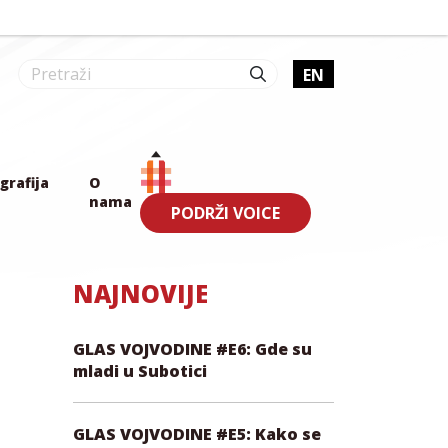
EN
grafija
O
nama
PODRŽI VOICE
NAJNOVIJE
GLAS VOJVODINE #E6: Gde su
mladi u Subotici
GLAS VOJVODINE #E5: Kako se