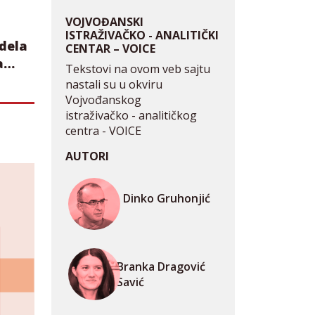
VOJVOĐANSKI
ISTRAŽIVAČKO - ANALITIČKI
dela
CENTAR – VOICE
a
Tekstovi na ovom veb sajtu
nastali su u okviru
Vojvođanskog
istraživačko - analitičkog
centra - VOICE
AUTORI
Dinko Gruhonjić
Branka Dragović
Savić