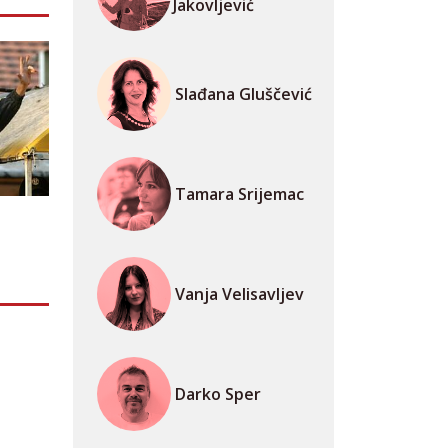
Jakovljević
Slađana Gluščević
Tamara Srijemac
Vanja Velisavljev
Darko Sper