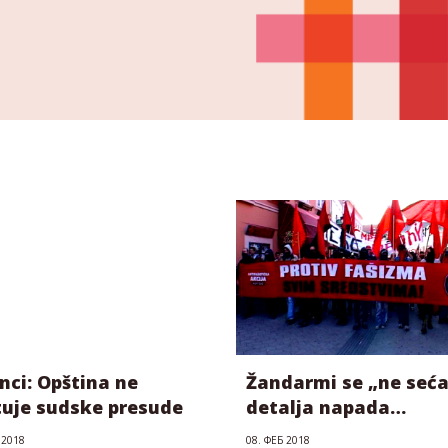
nci: Opština ne
Žandarmi se „ne seća
tuje sudske presude
detalja napada
neonacista na
 2018
08. ФЕБ 2018