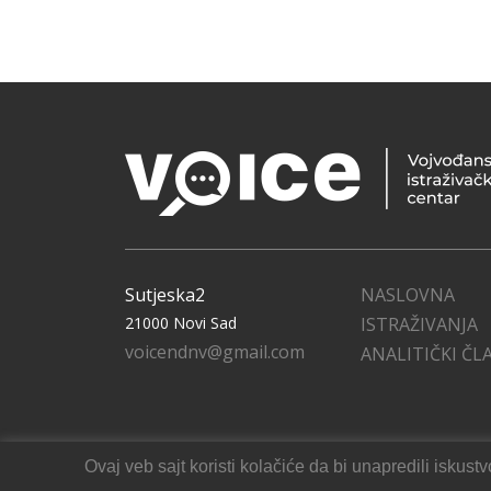
Sutjeska2
NASLOVNA
21000 Novi Sad
ISTRAŽIVANJA
voicendnv@gmail.com
ANALITIČKI ČL
Ovaj veb sajt koristi kolačiće da bi unapredili isku