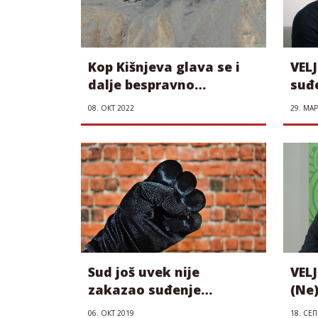
Kop Kišnjeva glava se i
VELJ
dalje bespravno
suđe
eksploatiše
pre
08. ОКТ 2022
29. МАР
Sud još uvek nije
VELJ
zakazao suđenje
(Ne
osumnjičenima za
tez
06. ОКТ 2019
18. СЕП