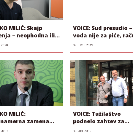
KO MILIĆ: Skajp
VOICE: Sud presudio –
nja – neophodna ili
voda nije za piće, ra
naglašena mera
nije za plaćanje
 2020
09. НОВ 2019
KO MILIĆ:
VOICE: Tužilaštvo
)namerna zamena
podnelo zahtev za
a oko presude
zaštitu zakonitosti 
 2019
30. АВГ 2019