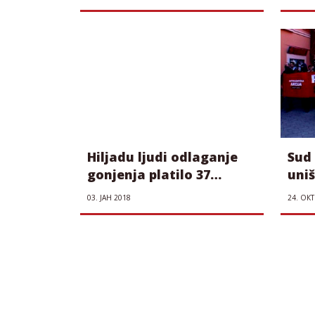
mera u Sindikatu EPS-a
Hiljadu ljudi odlaganje
Sud
gonjenja platilo 37
uni
miliona
neo
03. ЈАН 2018
24. ОКТ