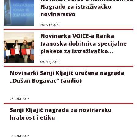
Nagradu za istraživačko
novinarstvo
26. АПР 2021
Novinarka VOICE-a Ranka
Ivanoska dobitnica specijalne
plakete za istraživačko
novinarstvo
09. МАЈ 2019
Novinarki Sanji Kljajić uručena nagrada
„Dušan Bogavac“ (audio)
26. ОКТ 2016
Sanji Kljajić nagrada za novinarsku
hrabrost i etiku
19. ОКТ 2016