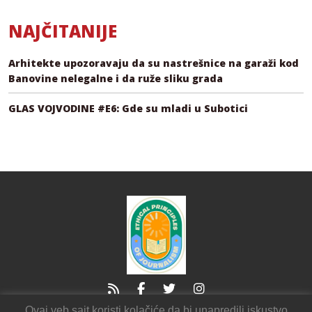
NAJČITANIJE
Arhitekte upozoravaju da su nastrešnice na garaži kod
Banovine nelegalne i da ruže sliku grada
GLAS VOJVODINE #E6: Gde su mladi u Subotici
Ovaj veb sajt koristi kolačiće da bi unapredili iskustvo