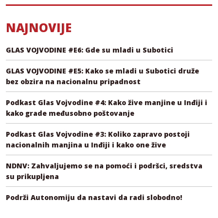
NAJNOVIJE
GLAS VOJVODINE #E6: Gde su mladi u Subotici
GLAS VOJVODINE #E5: Kako se mladi u Subotici druže
bez obzira na nacionalnu pripadnost
Podkast Glas Vojvodine #4: Kako žive manjine u Inđiji i
kako grade međusobno poštovanje
Podkast Glas Vojvodine #3: Koliko zapravo postoji
nacionalnih manjina u Inđiji i kako one žive
NDNV: Zahvaljujemo se na pomoći i podršci, sredstva
su prikupljena
Podrži Autonomiju da nastavi da radi slobodno!