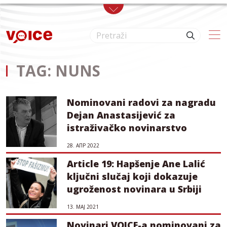
Skip to main content
TAG: NUNS
Nominovani radovi za nagradu
Dejan Anastasijević za
istraživačko novinarstvo
28. АПР 2022
Article 19: Hapšenje Ane Lalić
ključni slučaj koji dokazuje
ugroženost novinara u Srbiji
13. МАЈ 2021
Novinari VOICE-a nominovani za