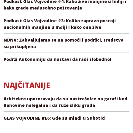
Podkast Glas Vojvodine #4: Kako žive manjine u Inđiji i
kako grade međusobno poštovanje
Podkast Glas Vojvodine #3: Koliko zapravo postoji
nacionalnih manjina u Inđiji i kako one žive
NDNV: Zahvaljujemo se na pomoći i podršci, sredstva
su prikupljena
Podrži Autonomiju da nastavi da radi slobodno!
NAJČITANIJE
Arhitekte upozoravaju da su nastrešnice na garaži kod
Banovine nelegalne i da ruže sliku grada
GLAS VOJVODINE #E6: Gde su mladi u Subotici