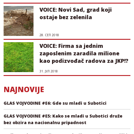
VOICE: Novi Sad, grad koji
ostaje bez zelenila
28. СЕП 2018
VOICE: Firma sa jednim
zaposlenim zaradila milione
kao podizvođač radova za JKP!?
31. ЈУЛ 2018
NAJNOVIJE
GLAS VOJVODINE #E6: Gde su mladi u Subotici
GLAS VOJVODINE #E5: Kako se mladi u Subotici druže
bez obzira na nacionalnu pripadnost