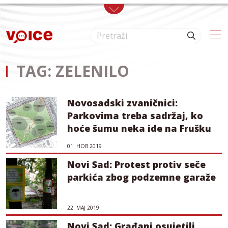
Skip to main content
TAG: ZELENILO
Novosadski zvaničnici:
Parkovima treba sadržaj, ko
hoće šumu neka ide na Frušku
01. НОВ 2019
Novi Sad: Protest protiv seče
parkića zbog podzemne garaže
22. МАЈ 2019
Novi Sad: Građani osujetili