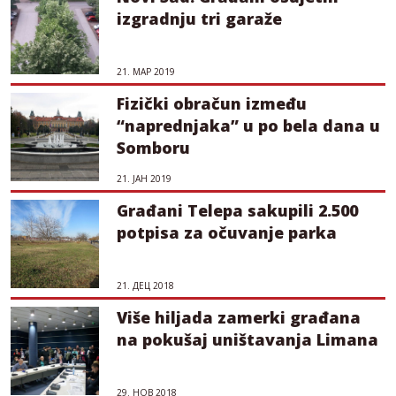
izgradnju tri garaže
21. МАР 2019
Fizički obračun između
“naprednjaka” u po bela dana u
Somboru
21. ЈАН 2019
Građani Telepa sakupili 2.500
potpisa za očuvanje parka
21. ДЕЦ 2018
Više hiljada zamerki građana
na pokušaj uništavanja Limana
29. НОВ 2018