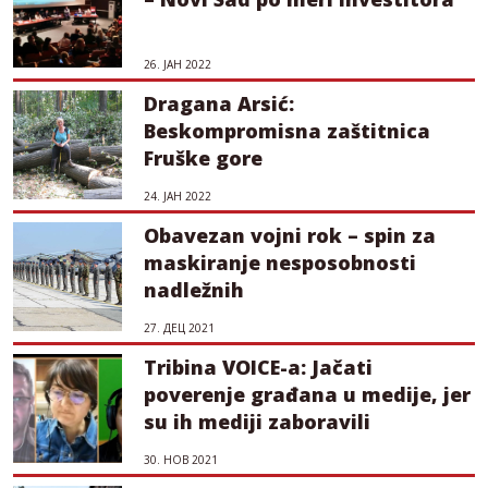
26. ЈАН 2022
Dragana Arsić:
Beskompromisna zaštitnica
Fruške gore
24. ЈАН 2022
Obavezan vojni rok – spin za
maskiranje nesposobnosti
nadležnih
27. ДЕЦ 2021
Tribina VOICE-a: Jačati
poverenje građana u medije, jer
su ih mediji zaboravili
30. НОВ 2021