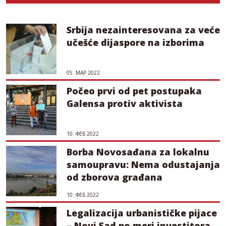
Srbija nezainteresovana za veće
učešće dijaspore na izborima
05. МАР 2022
Počeo prvi od pet postupaka
Galensa protiv aktivista
10. ФЕБ 2022
Borba Novosađana za lokalnu
samoupravu: Nema odustajanja
od zborova građana
10. ФЕБ 2022
Legalizacija urbanističke pijace
– Novi Sad po meri investitora