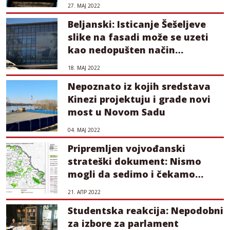
27. МАЈ 2022
Beljanski: Isticanje Šešeljeve
slike na fasadi može se uzeti
kao nedopušten način
delovanja stranke
18. МАЈ 2022
Nepoznato iz kojih sredstava
Kinezi projektuju i grade novi
most u Novom Sadu
04. МАЈ 2022
Pripremljen vojvođanski
strateški dokument: Nismo
mogli da sedimo i čekamo
prostorni plan Srbije
21. АПР 2022
Studentska reakcija: Nepodobni
za izbore za parlament