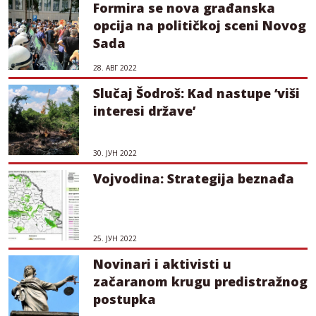
Formira se nova građanska
opcija na političkoj sceni Novog
Sada
28. АВГ 2022
Slučaj Šodroš: Kad nastupe ‘viši
interesi države’
30. ЈУН 2022
Vojvodina: Strategija beznađa
25. ЈУН 2022
Novinari i aktivisti u
začaranom krugu predistražnog
postupka