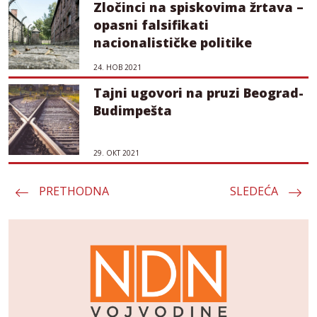
Zločinci na spiskovima žrtava –
opasni falsifikati
nacionalističke politike
24. НОВ 2021
Tajni ugovori na pruzi Beograd-
Budimpešta
29. ОКТ 2021
PRETHODNA
Пагинација
SLEDEĆA
чланака