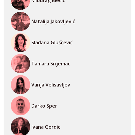
Miodrag Blečić
Natalija Jakovljević
Slađana Gluščević
Tamara Srijemac
Vanja Velisavljev
Darko Sper
Ivana Gordic