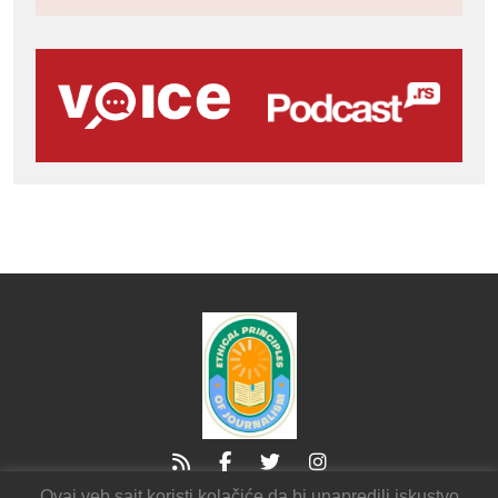
Ovaj veb sajt koristi kolačiće da bi unapredili iskustvo