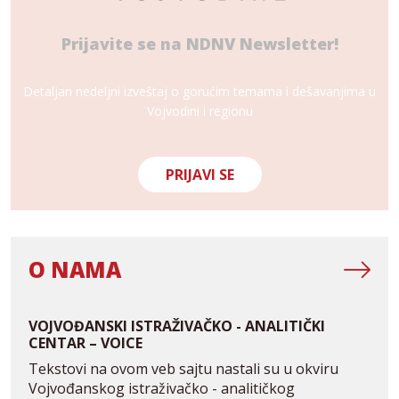
Prijavite se na NDNV
Newsletter!
Detaljan nedeljni izveštaj o gorućim temama i dešavanjima u
Vojvodini i regionu
PRIJAVI SE
O NAMA
VOJVOĐANSKI ISTRAŽIVAČKO - ANALITIČKI
CENTAR – VOICE
Tekstovi na ovom veb sajtu nastali su u okviru
Vojvođanskog istraživačko - analitičkog