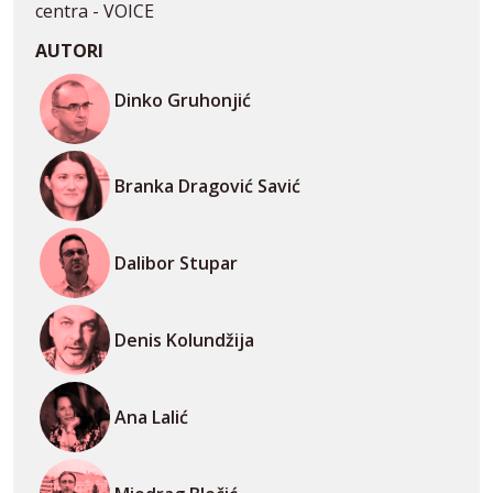
centra - VOICE
AUTORI
Dinko Gruhonjić
Branka Dragović Savić
Dalibor Stupar
Denis Kolundžija
Ana Lalić