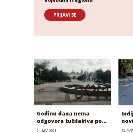
PRIJAVI SE
Godinu dana nema
Inđi
odgovora tužilaštva po
novi
prijavi DDoS napada na
Med
24. МАР 2025
23. МАР