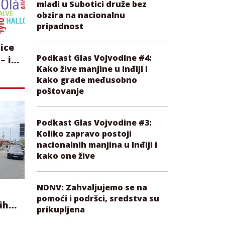
mladi u Subotici druže bez
obzira na nacionalnu
pripadnost
ice
Podkast Glas Vojvodine #4:
– i
Kako žive manjine u Inđiji i
ta
kako grade međusobno
poštovanje
Podkast Glas Vojvodine #3:
Koliko zapravo postoji
nacionalnih manjina u Inđiji i
kako one žive
NDNV: Zahvaljujemo se na
pomoći i podršci, sredstva su
ih
prikupljena