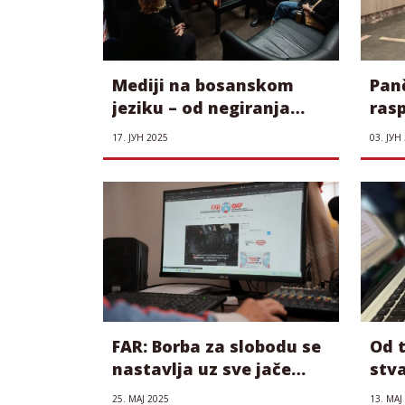
Mediji na bosanskom
Pan
jeziku – od negiranja
ras
jezika do hroničnog
reda
17. ЈУН 2025
03. ЈУН
nedostatka novca
dis
FAR: Borba za slobodu se
Od t
nastavlja uz sve jače
stv
barijere vlasti
opst
25. МАЈ 2025
13. МАЈ