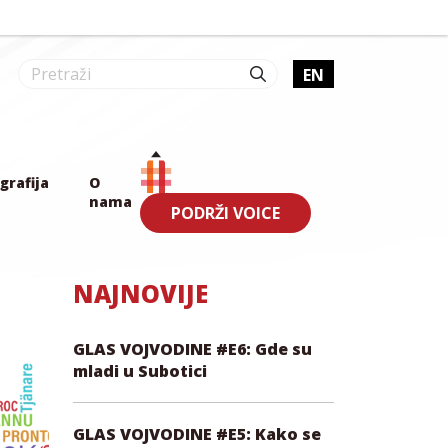
EN
grafija
O
nama
PODRŽI VOICE
NAJNOVIJE
GLAS VOJVODINE #E6: Gde su
mladi u Subotici
GLAS VOJVODINE #E5: Kako se