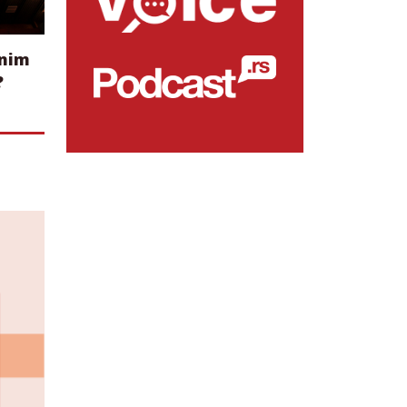
tnim
?