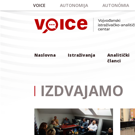
Skip to main content
VOICE
AUTONOMIJA
AUTONÓMIA
Naslovna
Istraživanja
Analitički
članci
IZDVAJAMO