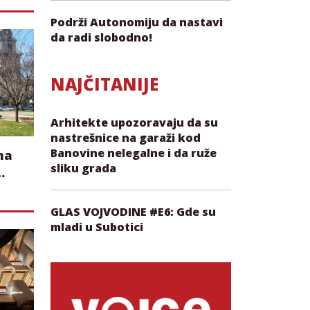
Podrži Autonomiju da nastavi
da radi slobodno!
NAJČITANIJE
Arhitekte upozoravaju da su
nastrešnice na garaži kod
Banovine nelegalne i da ruže
na
sliku grada
a
GLAS VOJVODINE #E6: Gde su
mladi u Subotici