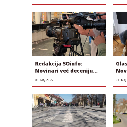
nez
mađ
Voj
Redakcija SOinfo:
Gla
Novinari već deceniju
Nov
konstantno izloženi
mož
06. МАЈ 2025
01. МАЈ
targetiranju, pretnjama i
sol
napadima