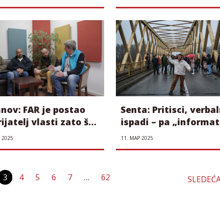
kao oružje za
ućutkivanje
neistomišljenika
nov: FAR je postao
Senta: Pritisci, verbal
ijatelj vlasti zato što
ispadi – pa „informat
fesionalno obavlja
razgovori” u policiji
 2025
11. МАР 2025
ao
Пагинација
3
4
5
6
7
…
62
SLEDEĆ
чланака