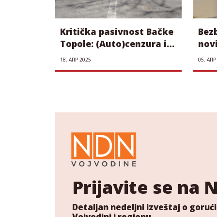
Kritička pasivnost Bačke
Bezb
Topole: (Auto)cenzura i
nov
ignorisanje kao
red
18. АПР 2025
05. АПР
dijagnoze provincije
prot
ne 
man
Prijavite se na
Detaljan nedeljni izveštaj o gor
Vojvodini i regionu