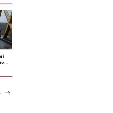
ni
ivni
A