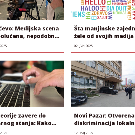
čevo: Medijska scena
Šta manjinske zajedn
polućena, nepodobne
žele od svojih medija 
kcije višestruko
da li ih ti mediji zais
 2025
02. ЈУН 2025
kriminisane
čuju?
eorije zavere do
Novi Pazar: Otvorena
arnog stanja: Kako
diskriminacija lokaln
ati kao jedini
medija na konkursu
 2025
12. МАЈ 2025