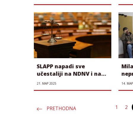
portal SOinfo
SLAPP napadi sve
Mila
učestaliji na NDNV i na
nepr
medije koje štiti
pro
21. МАР 2025
14. МАР
pos
1
2
PRETHODNA