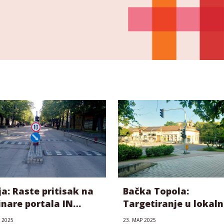
ja: Raste pritisak na
Bačka Topola:
nare portala IN
Targetiranje u lokal
ija
prorežimskim mediji
 2025
23. МАР 2025