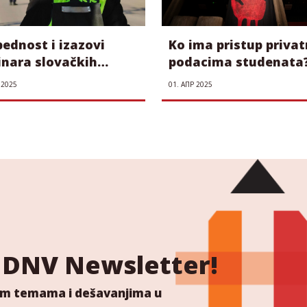
ednost i izazovi
Ko ima pristup priva
inara slovačkih
podacima studenata
akcija RTV-a na
 2025
01. АПР 2025
estima: Većinu baš i
zanima šta radi
jina
 NDNV Newsletter!
ućim temama i dešavanjima u