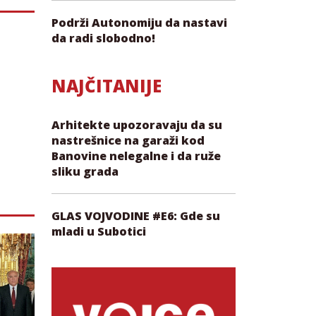
Podrži Autonomiju da nastavi
da radi slobodno!
NAJČITANIJE
Arhitekte upozoravaju da su
nastrešnice na garaži kod
Banovine nelegalne i da ruže
sliku grada
GLAS VOJVODINE #E6: Gde su
mladi u Subotici