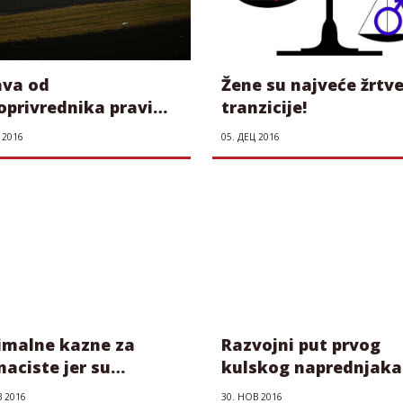
ava od
Žene su najveće žrtv
oprivrednika pravi
tranzicije!
eće gubitnike EU-
 2016
05. ДЕЦ 2016
gracija
imalne kazne za
Razvojni put prvog
aciste jer su
kulskog naprednjaka
reni, mladi i
В 2016
30. НОВ 2016