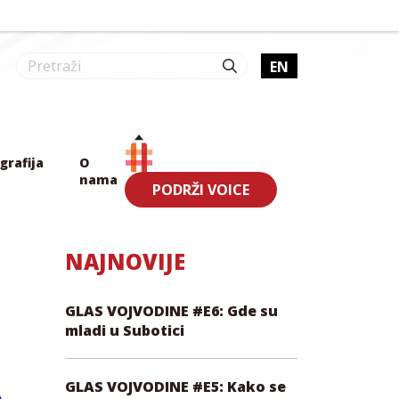
EN
grafija
O
nama
PODRŽI VOICE
NAJNOVIJE
GLAS VOJVODINE #E6: Gde su
mladi u Subotici
GLAS VOJVODINE #E5: Kako se