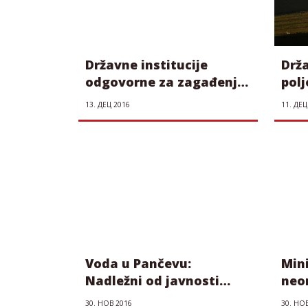
Državne institucije
Drž
odgovorne za zagađenje
polj
Krivaje
najv
13. ДЕЦ 2016
11. ДЕЦ
inte
Voda u Pančevu:
Min
Nadležni od javnosti
neon
kriju opasne bakterije?
„isk
30. НОВ 2016
30. НО