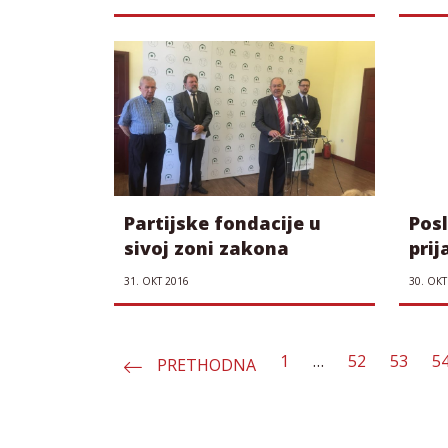
Partijske fondacije u
Pos
sivoj zoni zakona
prij
svoj
31. ОКТ 2016
30. ОКТ
1
…
52
53
5
PRETHODNA