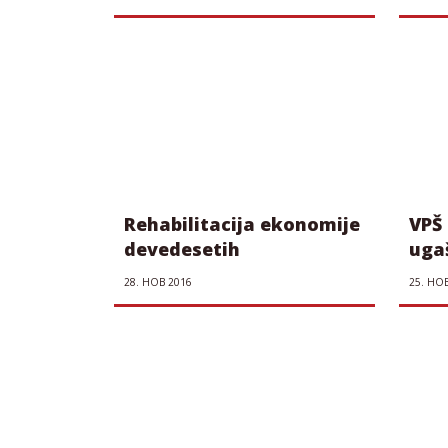
nez
Rehabilitacija ekonomije
VPŠ
devedesetih
uga
Tom
28. НОВ 2016
25. НО