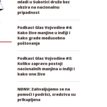
mladi u Subotici druže bez
obzira na nacionalnu
pripadnost
e
Podkast Glas Vojvodine #4:
Kako žive manjine u Inđiji i
kako grade međusobno
poštovanje
Podkast Glas Vojvodine #3:
Koliko zapravo postoji
nacionalnih manjina u Inđiji i
kako one žive
NDNV: Zahvaljujemo se na
pomoći i podršci, sredstva su
prikupljena