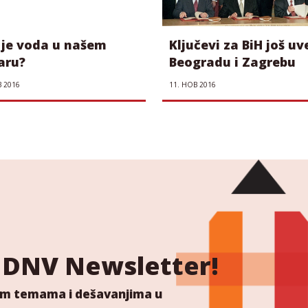
 je voda u našem
Ključevi za BiH još uv
aru?
Beogradu i Zagrebu
В 2016
11. НОВ 2016
 NDNV Newsletter!
ućim temama i dešavanjima u