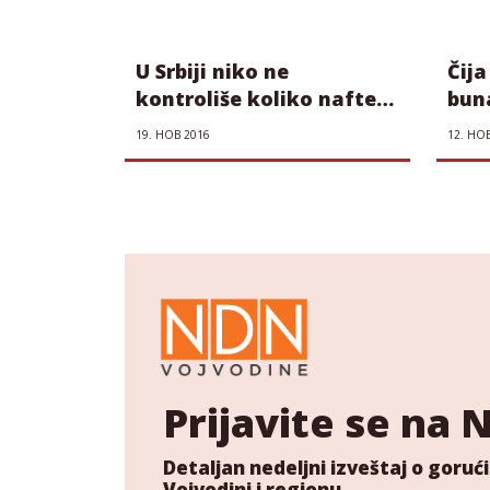
U Srbiji niko ne
Čija
kontroliše koliko nafte
bun
eksploatiše NIS
19. НОВ 2016
12. НО
Prijavite se na
Detaljan nedeljni izveštaj o gor
Vojvodini i regionu