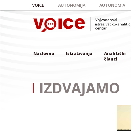
Skip to main content
VOICE
AUTONOMIJA
AUTONÓMIA
Naslovna
Istraživanja
Analitički
članci
IZDVAJAMO