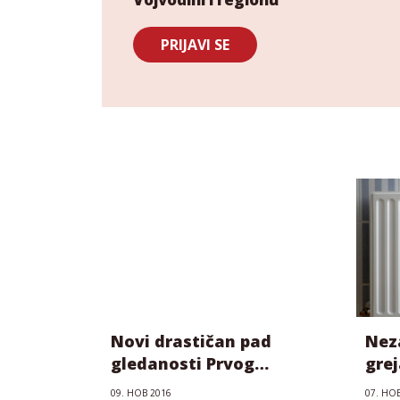
PRIJAVI SE
Novi drastičan pad
Nez
gledanosti Prvog
gre
programa RTV
kom
09. НОВ 2016
07. НО