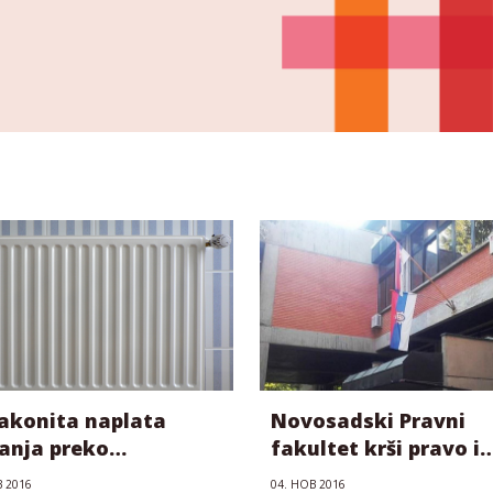
akonita naplata
Novosadski Pravni
janja preko
fakultet krši pravo i
šijskog zida?
diskriminiše mađars
В 2016
04. НОВ 2016