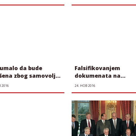
aposleni“
 umalo da bude
Falsifikovanjem
šena zbog samovolje
dokumenata na
ića
Poljoprivrednom
В 2016
24. НОВ 2016
fakultetu do miliona
evra iz agrarnog
budžeta?