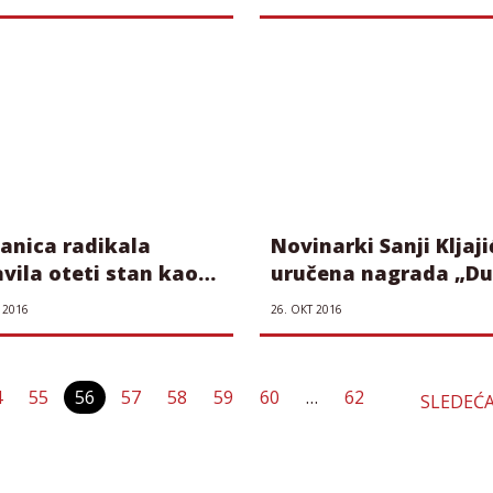
studente
lanica radikala
Novinarki Sanji Kljaji
avila oteti stan kao
uručena nagrada „D
Bogavac“ (audio)
 2016
26. ОКТ 2016
Пагинација
4
55
56
57
58
59
60
…
62
SLEDEĆ
чланака