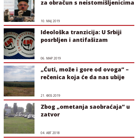
za obračun s neistomišljenicima
10. МАЈ 2019
Ideološka tranzicija: U Srbiji
posrbljen i antifašizam
06. МАР 2019
„Ćuti, može i gore od ovoga“ –
rečenica koja će da nas ubije
21. ФЕБ 2019
Zbog „ometanja saobraćaja“ u
zatvor
04. АВГ 2018