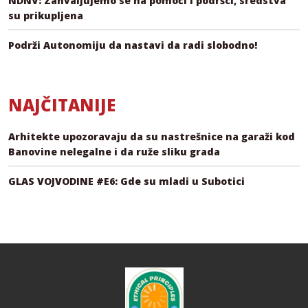
NDNV: Zahvaljujemo se na pomoći i podršci, sredstva
su prikupljena
Podrži Autonomiju da nastavi da radi slobodno!
NAJČITANIJE
Arhitekte upozoravaju da su nastrešnice na garaži kod
Banovine nelegalne i da ruže sliku grada
GLAS VOJVODINE #E6: Gde su mladi u Subotici