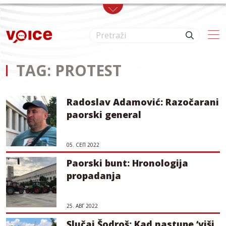
Skip to main content
TAG: PROTEST
Radoslav Adamović: Razočarani
paorski general
05. СЕП 2022
Paorski bunt: Hronologija
propadanja
25. АВГ 2022
Slučaj Šodroš: Kad nastupe ‘viši