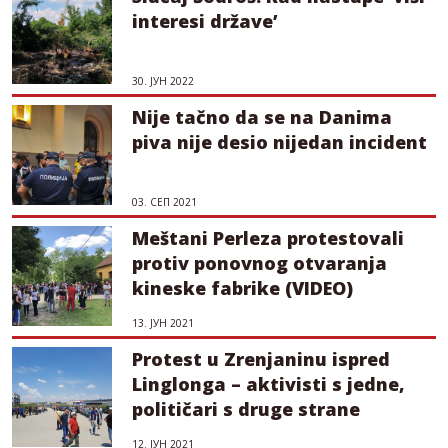
interesi države’
30. ЈУН 2022
Nije tačno da se na Danima
piva nije desio nijedan incident
03. СЕП 2021
Meštani Perleza protestovali
protiv ponovnog otvaranja
kineske fabrike (VIDEO)
13. ЈУН 2021
Protest u Zrenjaninu ispred
Linglonga – aktivisti s jedne,
političari s druge strane
12. ЈУН 2021