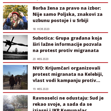
Borba žena za pravo na izbor:
Nije samo Poljska, znakovi za
uzbunu postoje i u Srbiji
18. НОВ 2020
Subotica: Grupa građana koja
širi lažne informacije pozvala
na protest protiv migranata
20. ФЕБ 2020
NVO: Krijumčari organizovali
protest migranata na Kelebiji,
vlast vodi kampanju protiv
civilnih organizacija
19. ФЕБ 2020
Ravnoselci ne odustaju: Sud je
rekao svoje, a sada da se
izjasni i JKP Komunalac