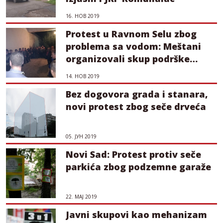
16. НОВ 2019
Protest u Ravnom Selu zbog
problema sa vodom: Meštani
organizovali skup podrške
Caričiću
14. НОВ 2019
Bez dogovora grada i stanara,
novi protest zbog seče drveća
05. ЈУН 2019
Novi Sad: Protest protiv seče
parkića zbog podzemne garaže
22. МАЈ 2019
Javni skupovi kao mehanizam