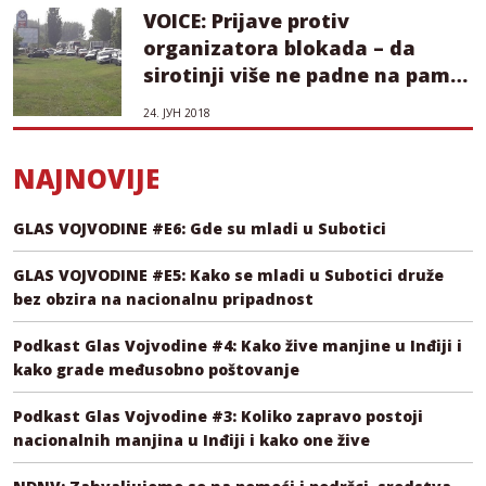
VOICE: Prijave protiv
organizatora blokada – da
sirotinji više ne padne na pamet
da protestuje
24. ЈУН 2018
NAJNOVIJE
GLAS VOJVODINE #E6: Gde su mladi u Subotici
GLAS VOJVODINE #E5: Kako se mladi u Subotici druže
bez obzira na nacionalnu pripadnost
Podkast Glas Vojvodine #4: Kako žive manjine u Inđiji i
kako grade međusobno poštovanje
Podkast Glas Vojvodine #3: Koliko zapravo postoji
nacionalnih manjina u Inđiji i kako one žive