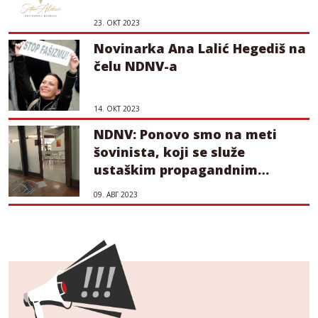
23. ОКТ 2023
Novinarka Ana Lalić Hegediš na
čelu NDNV-a
14. ОКТ 2023
NDNV: Ponovo smo na meti
šovinista, koji se služe
ustaškim propagandnim
metodama
09. АВГ 2023