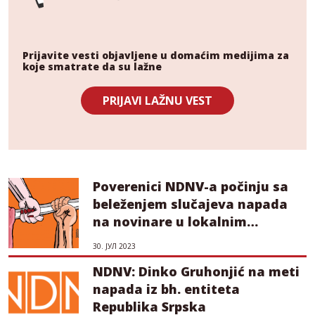
Prijavite vesti objavljene u domaćim medijima za
koje smatrate da su lažne
PRIJAVI LAŽNU VEST
Poverenici NDNV-a počinju sa
beleženjem slučajeva napada
na novinare u lokalnim
sredinama
30. ЈУЛ 2023
NDNV: Dinko Gruhonjić na meti
napada iz bh. entiteta
Republika Srpska