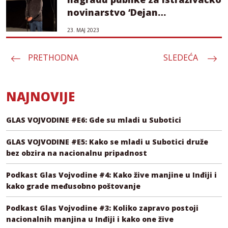
novinarstvo ‘Dejan
Anastasijević’
23. МАЈ 2023
PRETHODNA
Пагинација
SLEDEĆA
чланака
NAJNOVIJE
GLAS VOJVODINE #E6: Gde su mladi u Subotici
GLAS VOJVODINE #E5: Kako se mladi u Subotici druže
bez obzira na nacionalnu pripadnost
Podkast Glas Vojvodine #4: Kako žive manjine u Inđiji i
kako grade međusobno poštovanje
Podkast Glas Vojvodine #3: Koliko zapravo postoji
nacionalnih manjina u Inđiji i kako one žive