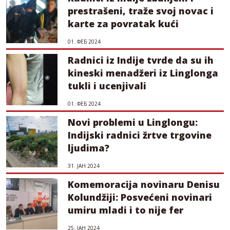
prestrašeni, traže svoj novac i
karte za povratak kući
01. ФЕБ 2024
Radnici iz Indije tvrde da su ih
kineski menadžeri iz Linglonga
tukli i ucenjivali
01. ФЕБ 2024
Novi problemi u Linglongu:
Indijski radnici žrtve trgovine
ljudima?
31. ЈАН 2024
Komemoracija novinaru Denisu
Kolundžiji: Posvećeni novinari
umiru mladi i to nije fer
25. ЈАН 2024