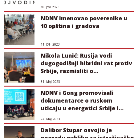
18. ЈУЛ 2023
NDNV imenovao poverenike u
10 opština i gradova
11. ЈУН 2023
Nikola Lunić: Rusija vodi
dugogodišnji hibridni rat protiv
Srbije, razmisliti o
nacionalizaciji NIS-a (VIDEO)
31. МАЈ 2023
NDNV i Gong promovisali
dokumentarce o ruskom
uticaju u energetici Srbije i
Hrvatske
24. МАЈ 2023
Dalibor Stupar osvojio je
nagradu publike za istraživačko