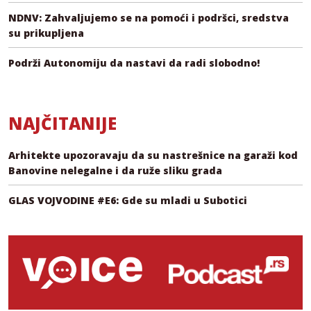
NDNV: Zahvaljujemo se na pomoći i podršci, sredstva
su prikupljena
Podrži Autonomiju da nastavi da radi slobodno!
NAJČITANIJE
Arhitekte upozoravaju da su nastrešnice na garaži kod
Banovine nelegalne i da ruže sliku grada
GLAS VOJVODINE #E6: Gde su mladi u Subotici