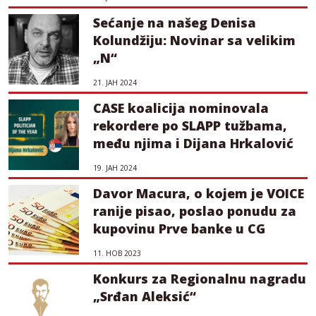
Sećanje na našeg Denisa
Kolundžiju: Novinar sa velikim
„N“
21. ЈАН 2024
CASE koalicija nominovala
rekordere po SLAPP tužbama,
među njima i Dijana Hrkalović
19. ЈАН 2024
Davor Macura, o kojem je VOICE
ranije pisao, poslao ponudu za
kupovinu Prve banke u CG
11. НОВ 2023
Konkurs za Regionalnu nagradu
„Srđan Aleksić“