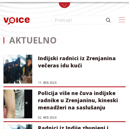
Skip to main content
AKTUELNO
Indijski radnici iz Zrenjanina
večeras idu kući
11. ФЕБ 2024
Policija više ne čuva indijske
radnike u Zrenjaninu, kineski
menadžeri na saslušanju
02. ФЕБ 2024
Radnici iz Indije zbunjeni i