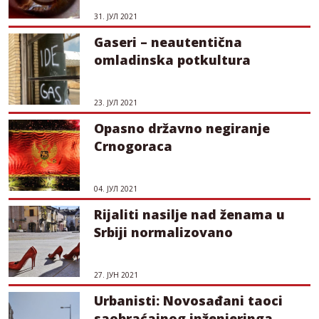
31. ЈУЛ 2021
Gaseri – neautentična
omladinska potkultura
23. ЈУЛ 2021
Opasno državno negiranje
Crnogoraca
04. ЈУЛ 2021
Rijaliti nasilje nad ženama u
Srbiji normalizovano
27. ЈУН 2021
Urbanisti: Novosađani taoci
saobraćajnog inženjeringa