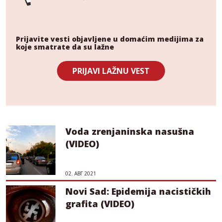
Prijavite vesti objavljene u domaćim medijima za
koje smatrate da su lažne
PRIJAVI LAŽNU VEST
Voda zrenjaninska nasušna
(VIDEO)
02. АВГ 2021
Novi Sad: Epidemija nacističkih
grafita (VIDEO)