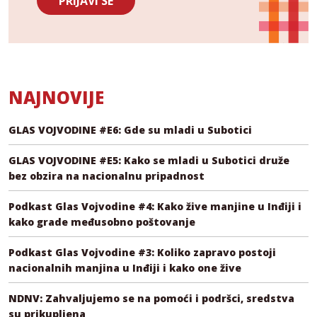
PRIJAVI SE
NAJNOVIJE
GLAS VOJVODINE #E6: Gde su mladi u Subotici
GLAS VOJVODINE #E5: Kako se mladi u Subotici druže
bez obzira na nacionalnu pripadnost
Podkast Glas Vojvodine #4: Kako žive manjine u Inđiji i
kako grade međusobno poštovanje
Podkast Glas Vojvodine #3: Koliko zapravo postoji
nacionalnih manjina u Inđiji i kako one žive
NDNV: Zahvaljujemo se na pomoći i podršci, sredstva
su prikupljena