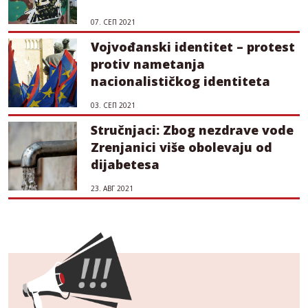
07. СЕП 2021
Vojvođanski identitet – protest
protiv nametanja
nacionalističkog identiteta
03. СЕП 2021
Stručnjaci: Zbog nezdrave vode
Zrenjanici više obolevaju od
dijabetesa
23. АВГ 2021