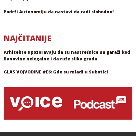
Podrži Autonomiju da nastavi da radi slobodno!
NAJČITANIJE
Arhitekte upozoravaju da su nastrešnice na garaži kod
Banovine nelegalne i da ruže sliku grada
GLAS VOJVODINE #E6: Gde su mladi u Subotici