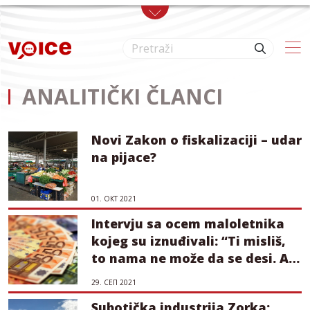
Skip to main content
ANALITIČKI ČLANCI
Novi Zakon o fiskalizaciji – udar
na pijace?
01. ОКТ 2021
Intervju sa ocem maloletnika
kojeg su iznuđivali: “Ti misliš,
to nama ne može da se desi. A
ipak se desi”
29. СЕП 2021
Subotička industrija Zorka: