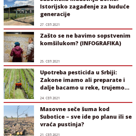
Istorijsko zagađenje za buduće
generacije
27. СЕП 2021
Zašto se ne bavimo sopstvenim
komšilukom? (INFOGRAFIKA)
25. СЕП 2021
Upotreba pesticida u Srbiji:
Zakone imamo ali preparate i
dalje bacamo u reke, trujemo
pčele, ilegalno uvozimo…
24. СЕП 2021
Masovne seče šuma kod
Subotice – sve ide po planu ili se
vraća pustinja?
21. СЕП 2021