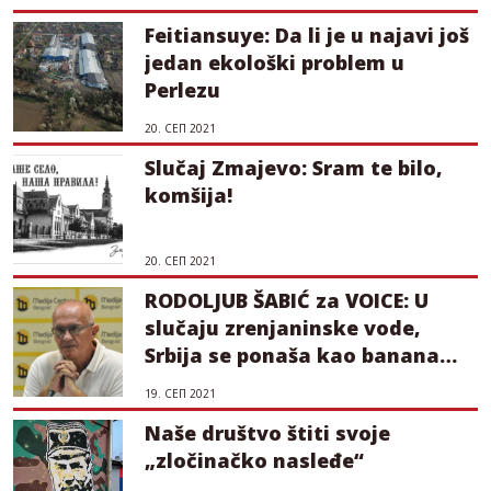
Feitiansuye: Da li je u najavi još
jedan ekološki problem u
Perlezu
20. СЕП 2021
Slučaj Zmajevo: Sram te bilo,
komšija!
20. СЕП 2021
RODOLJUB ŠABIĆ za VOICE: U
slučaju zrenjaninske vode,
Srbija se ponaša kao banana
republika
19. СЕП 2021
Naše društvo štiti svoje
„zločinačko nasleđe“