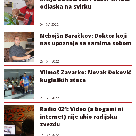
odlaska na svirku
04. ЈУЛ 2022
Nebojša Baračkov: Doktor koji
nas upoznaje sa samima sobom
27. ЈУН 2022
Vilmoš Zavarko: Novak Đoković
kuglaških staza
20. ЈУН 2022
Radio 021: Video (a bogami ni
internet) nije ubio radijsku
zvezdu
13. ЈУН 2022