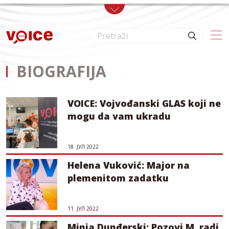
Skip to main content
BIOGRAFIJA
VOICE: Vojvođanski GLAS koji ne
mogu da vam ukradu
18. ЈУЛ 2022
Helena Vuković: Major na
plemenitom zadatku
11. ЈУЛ 2022
Minja Dunđerski: Pozovi M. radi