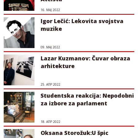
16. МАЈ 2022
Igor Lečić: Lekovita svojstva
muzike
09. МАЈ 2022
Lazar Kuzmanov: Čuvar obraza
arhitekture
25. АПР 2022
Studentska reakcija: Nepodobni
za izbore za parlament
18. АПР 2022
Oksana Storožuk:U špic