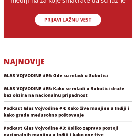
medijima za koje smatrate da su lažne
PRIJAVI LAŽNU VEST
NAJNOVIJE
GLAS VOJVODINE #E6: Gde su mladi u Subotici
GLAS VOJVODINE #E5: Kako se mladi u Subotici druže
bez obzira na nacionalnu pripadnost
Podkast Glas Vojvodine #4: Kako žive manjine u Inđiji i
kako grade međusobno poštovanje
Podkast Glas Vojvodine #3: Koliko zapravo postoji
nacionalnih manjina u Inđiji i kako one žive