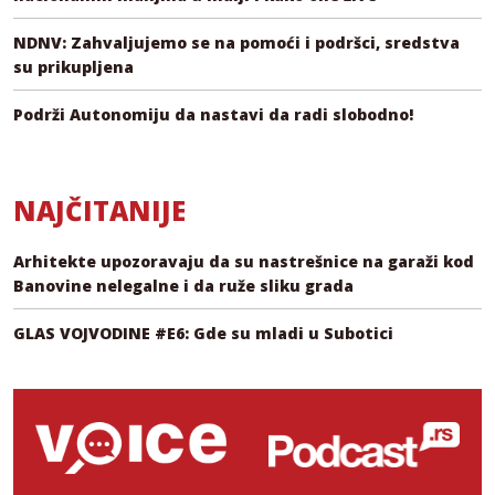
NDNV: Zahvaljujemo se na pomoći i podršci, sredstva
su prikupljena
Podrži Autonomiju da nastavi da radi slobodno!
NAJČITANIJE
Arhitekte upozoravaju da su nastrešnice na garaži kod
Banovine nelegalne i da ruže sliku grada
GLAS VOJVODINE #E6: Gde su mladi u Subotici