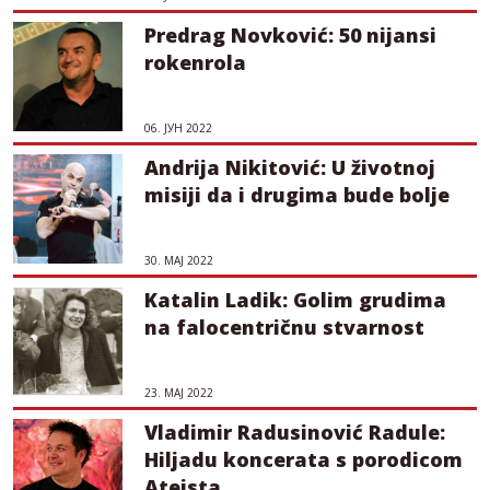
Predrag Novković: 50 nijansi
rokenrola
06. ЈУН 2022
Andrija Nikitović: U životnoj
misiji da i drugima bude bolje
30. МАЈ 2022
Katalin Ladik: Golim grudima
na falocentričnu stvarnost
23. МАЈ 2022
Vladimir Radusinović Radule:
Hiljadu koncerata s porodicom
Ateista