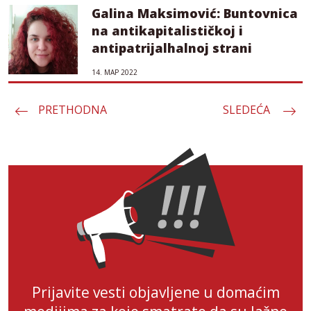
Galina Maksimović: Buntovnica
na antikapitalističkoj i
antipatrijalhalnoj strani
14. МАР 2022
PRETHODNA
Пагинација
SLEDEĆA
чланака
Prijavite vesti objavljene u domaćim