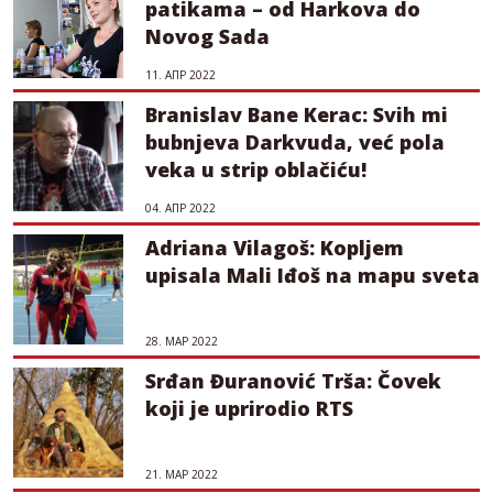
patikama – od Harkova do
Novog Sada
11. АПР 2022
Branislav Bane Kerac: Svih mi
bubnjeva Darkvuda, već pola
veka u strip oblačiću!
04. АПР 2022
Adriana Vilagoš: Kopljem
upisala Mali Iđoš na mapu sveta
28. МАР 2022
Srđan Đuranović Trša: Čovek
koji je uprirodio RTS
21. МАР 2022