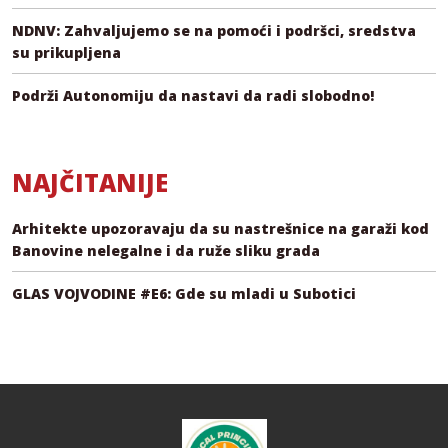
NDNV: Zahvaljujemo se na pomoći i podršci, sredstva
su prikupljena
Podrži Autonomiju da nastavi da radi slobodno!
NAJČITANIJE
Arhitekte upozoravaju da su nastrešnice na garaži kod
Banovine nelegalne i da ruže sliku grada
GLAS VOJVODINE #E6: Gde su mladi u Subotici