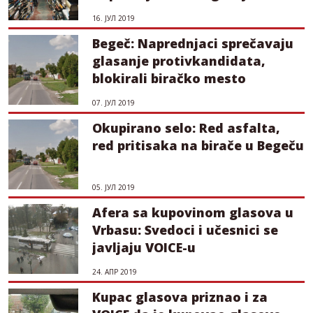
16. ЈУЛ 2019
Begeč: Naprednjaci sprečavaju
glasanje protivkandidata,
blokirali biračko mesto
07. ЈУЛ 2019
Okupirano selo: Red asfalta,
red pritisaka na birače u Begeču
05. ЈУЛ 2019
Afera sa kupovinom glasova u
Vrbasu: Svedoci i učesnici se
javljaju VOICE-u
24. АПР 2019
Kupac glasova priznao i za