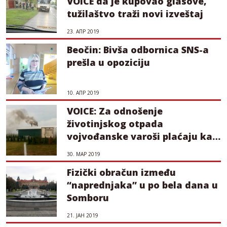
VOICE da je kupovao glasove,
tužilaštvo traži novi izveštaj
23. АПР 2019
Beočin: Bivša odbornica SNS-a
prešla u opoziciju
10. АПР 2019
VOICE: Za odnošenje
životinjskog otpada
vojvođanske varoši plaćaju kao
devet Beograda
30. МАР 2019
Fizički obračun između
“naprednjaka” u po bela dana u
Somboru
21. ЈАН 2019