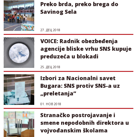
Preko brda, preko brega do
Savinog Sela
27. ДЕЦ 2018
VOICE: Radnik obezbeđenja
agencije bliske vrhu SNS kupuje
preduzeća u blokadi
25. ДЕЦ 2018
Izbori za Nacionalni savet
Bugara: SNS protiv SNS-a uz
„preletanja“
01. НОВ 2018
Stranačko postrojavanje i
smene nepodobnih direktora u
vojvođanskim školama