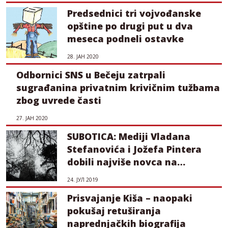
Predsednici tri vojvođanske
opštine po drugi put u dva
meseca podneli ostavke
28. ЈАН 2020
Odbornici SNS u Bečeju zatrpali
sugrađanina privatnim krivičnim tužbama
zbog uvrede časti
27. ЈАН 2020
SUBOTICA: Mediji Vladana
Stefanovića i Jožefa Pintera
dobili najviše novca na
konkursu
24. ЈУЛ 2019
Prisvajanje Kiša – naopaki
pokušaj retuširanja
naprednjačkih biografija