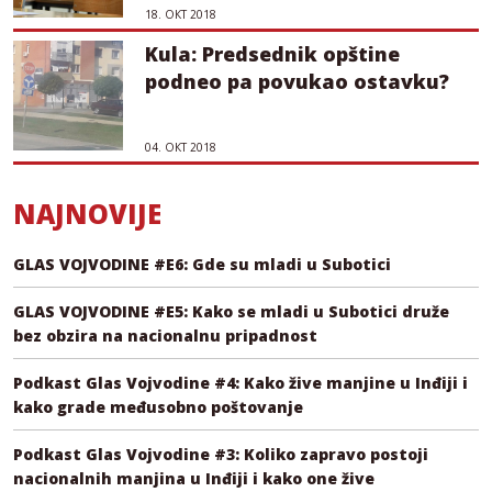
18. ОКТ 2018
Kula: Predsednik opštine
podneo pa povukao ostavku?
04. ОКТ 2018
NAJNOVIJE
GLAS VOJVODINE #E6: Gde su mladi u Subotici
GLAS VOJVODINE #E5: Kako se mladi u Subotici druže
bez obzira na nacionalnu pripadnost
Podkast Glas Vojvodine #4: Kako žive manjine u Inđiji i
kako grade međusobno poštovanje
Podkast Glas Vojvodine #3: Koliko zapravo postoji
nacionalnih manjina u Inđiji i kako one žive