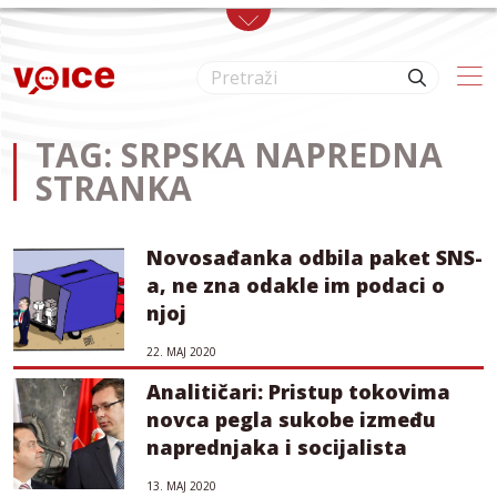
Skip to main content
TAG: SRPSKA NAPREDNA
STRANKA
Novosađanka odbila paket SNS-
a, ne zna odakle im podaci o
njoj
22. МАЈ 2020
Analitičari: Pristup tokovima
novca pegla sukobe između
naprednjaka i socijalista
13. МАЈ 2020