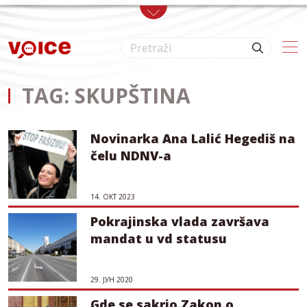
Skip to main content
TAG: SKUPŠTINA
Novinarka Ana Lalić Hegediš na
čelu NDNV-a
14. ОКТ 2023
Pokrajinska vlada završava
mandat u vd statusu
29. ЈУН 2020
Gde se sakrio Zakon o