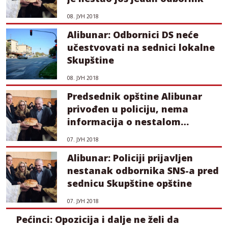
08. ЈУН 2018
Alibunar: Odbornici DS neće
učestvovati na sednici lokalne
Skupštine
08. ЈУН 2018
Predsednik opštine Alibunar
privođen u policiju, nema
informacija o nestalom
odborniku
07. ЈУН 2018
Alibunar: Policiji prijavljen
nestanak odbornika SNS-a pred
sednicu Skupštine opštine
07. ЈУН 2018
Pećinci: Opozicija i dalje ne želi da