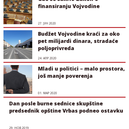
finansiranju Vojvodine
27. ЈУН 2020
Budžet Vojvodine kraći za oko
pet milijardi dinara, stradaće
poljoprivreda
24. АПР 2020
Mladi u politici – malo prostora,
još manje poverenja
01. МАР 2020
Dan posle burne sednice skupštine
predsednik opštine Vrbas podneo ostavku
29. НОВ 2019