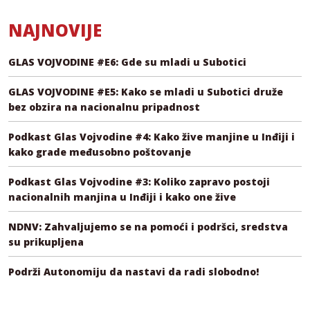
NAJNOVIJE
GLAS VOJVODINE #E6: Gde su mladi u Subotici
GLAS VOJVODINE #E5: Kako se mladi u Subotici druže
bez obzira na nacionalnu pripadnost
Podkast Glas Vojvodine #4: Kako žive manjine u Inđiji i
kako grade međusobno poštovanje
Podkast Glas Vojvodine #3: Koliko zapravo postoji
nacionalnih manjina u Inđiji i kako one žive
NDNV: Zahvaljujemo se na pomoći i podršci, sredstva
su prikupljena
Podrži Autonomiju da nastavi da radi slobodno!