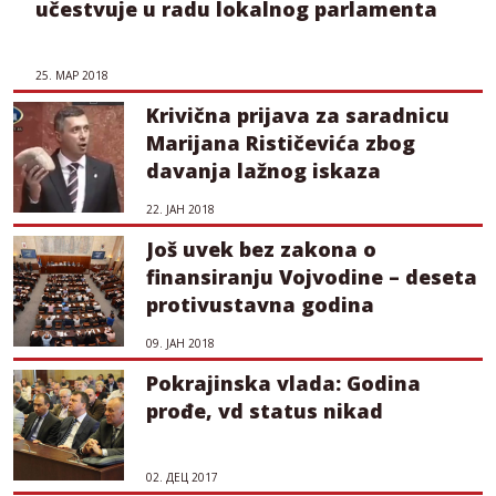
učestvuje u radu lokalnog parlamenta
25. МАР 2018
Krivična prijava za saradnicu
Marijana Rističevića zbog
davanja lažnog iskaza
22. ЈАН 2018
Još uvek bez zakona o
finansiranju Vojvodine – deseta
protivustavna godina
09. ЈАН 2018
Pokrajinska vlada: Godina
prođe, vd status nikad
02. ДЕЦ 2017