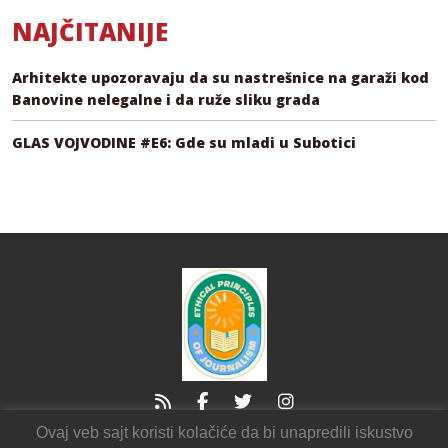
NAJČITANIJE
Arhitekte upozoravaju da su nastrešnice na garaži kod
Banovine nelegalne i da ruže sliku grada
GLAS VOJVODINE #E6: Gde su mladi u Subotici
Ovaj veb sajt koristi kolačiće da bi unapredili iskustvo
21000 Novi Sad