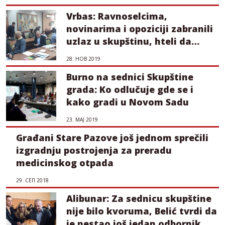
Vrbas: Ravnoselcima,
novinarima i opoziciji zabranili
uzlaz u skupštinu, hteli da
pričaju o vodi
28. НОВ 2019
Burno na sednici Skupštine
grada: Ko odlučuje gde se i
kako gradi u Novom Sadu
23. МАЈ 2019
Građani Stare Pazove još jednom sprečili
izgradnju postrojenja za preradu
medicinskog otpada
29. СЕП 2018
Alibunar: Za sednicu skupštine
nije bilo kvoruma, Belić tvrdi da
je nestao još jedan odbornik